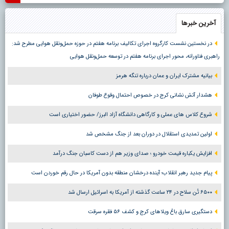
آخرین خبرها
در نخستین نشست کارگروه اجرای تکالیف برنامه هفتم در حوزه حمل‌ونقل هوایی مطرح شد:
راهبری فناورانه، محور اجرای برنامه هفتم در توسعه حمل‌ونقل هوایی
بیانیه مشترک ایران و عمان درباره تنگه هرمز
هشدار آتش نشانی کرج در خصوص احتمال وقوع طوفان
شروع کلاس های عملی و کارگاهی دانشگاه آزاد البرز/ حضور اختیاری است
اولین تمدیدی استقلال در دوران بعد از جنگ مشخص شد
افزایش یکباره قیمت خودرو ؛ صدای وزیر هم از دست کاسبان جنگ درآمد
پیام جدید رهبر انقلاب؛ آینده درخشان منطقه بدون آمریکا در حال رقم خوردن است
۶۵۰۰ تُن سلاح در ۲۴ ساعت گذشته از آمریکا به اسرائیل ارسال شد
دستگیری سارق باغ ویلاهای کرج و کشف ۵۶ فقره سرقت