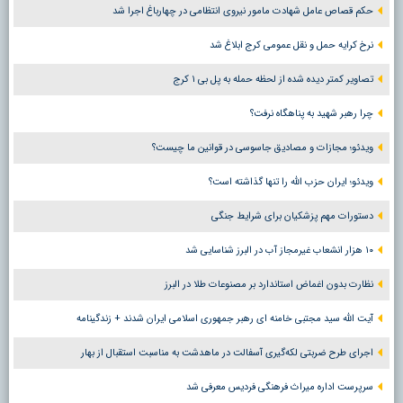
حکم قصاص عامل شهادت مامور نیروی انتظامی در چهارباغ اجرا شد
نرخ کرایه حمل و نقل عمومی کرج ابلاغ شد
تصاویر کمتر دیده شده از لحظه حمله به پل بی ۱ کرج
چرا رهبر شهید به پناهگاه نرفت؟
ویدئو؛ مجازات و مصادیق جاسوسی در قوانین ما چیست؟
ویدئو؛ ایران حزب الله را تنها گذاشته است؟
دستورات مهم پزشکیان برای شرایط جنگی
۱۰ هزار انشعاب غیرمجاز آب در البرز شناسایی شد
نظارت بدون اغماض استاندارد بر مصنوعات طلا در البرز
آیت الله سید مجتبی خامنه ای رهبر جمهوری اسلامی ایران شدند + زندگینامه
اجرای طرح ضربتی لکه‌گیری آسفالت در ماهدشت به مناسبت استقبال از بهار
سرپرست اداره میراث فرهنگی فردیس معرفی شد