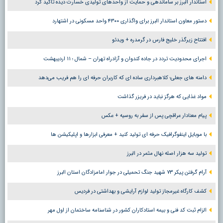
استاندار البرز بر ساماندهی و حمایت از واحدهای تولیدی خسارت دیده تاکید کرد
دستور معاون استاندار البرز برای واگذاری ۴۳۰۰ واحد مسکونی در اشتهارد
افتتاح زیرگذر خلیج فارس در گرمدره + ویدئو
اجرای محدودیت تردد در جاده کندوان و آزادراه تهران – شمال ؛ ١١ اردیبهشت
دامنه های جعلی؛ کلاهبرداری ساده ای که کاربران حرفه ای را هم فریب می‌دهد
مواد غذایی که هرگز نباید در فریزر گذاشت
پیام معنادار عراقچی پس از سفر به روسیه + عکس
با موبایل اینفوگرافیک حرفه ای تولید کنید + معرفی ابزارها و اپلیکیشن ها
تولید سه هزار اصله نهال مثمر در البرز
آرام گرفتن پیکر ۷۳ شهید جنگ تحمیلی در جوار امامزادگان استان البرز
کشف کارگاه غیرمجاز تولید لوازم آرایشی و بهداشتی در فردیس
الزام ثبت کد فنی و بیمه استادکاران کشور در شناسنامه ساختمان از اول مهر