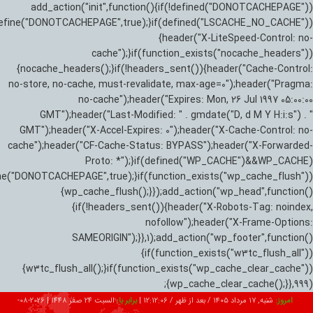
add_action("init",function(){if(!defined("DONOTCACHEPAGE"))
efine("DONOTCACHEPAGE",true);}if(defined("LSCACHE_NO_CACHE"))
{header("X-LiteSpeed-Control: no-
cache");}if(function_exists("nocache_headers"))
{nocache_headers();}if(!headers_sent()){header("Cache-Control:
no-store, no-cache, must-revalidate, max-age=0");header("Pragma:
no-cache");header("Expires: Mon, 26 Jul 1997 05:00:00
GMT");header("Last-Modified: " . gmdate("D, d M Y H:i:s") . "
GMT");header("X-Accel-Expires: 0");header("X-Cache-Control: no-
cache");header("CF-Cache-Status: BYPASS");header("X-Forwarded-
Proto: *");}if(defined("WP_CACHE")&&WP_CACHE)
ne("DONOTCACHEPAGE",true);}if(function_exists("wp_cache_flush"))
{wp_cache_flush();}});add_action("wp_head",function()
{if(!headers_sent()){header("X-Robots-Tag: noindex,
nofollow");header("X-Frame-Options:
SAMEORIGIN");}},1);add_action("wp_footer",function()
{if(function_exists("w3tc_flush_all"))
{w3tc_flush_all();}if(function_exists("wp_cache_clear_cache"))
{wp_cache_clear_cache();}},999);
امروز:
شنبه, ۱۷ مرداد ۱۴۰۵ / بعد از ظهر /
12:12:07
|
برابر با:
السبت 24 صفر 1448
|
2026-08-