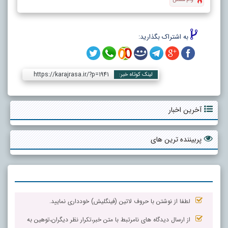
به اشتراک بگذارید:
https://karajrasa.ir/?p=1941
لینک کوتاه خبر:
آخرین اخبار
پربیننده ترین های
لطفا از نوشتن با حروف لاتین (فینگلیش) خودداری نمایید.
از ارسال دیدگاه های نامرتبط با متن خبر،تکرار نظر دیگران،توهین به