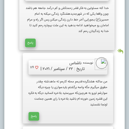
خدا کنه مسئولین به فکر قشر زحمتکش و کم درآمد جامعه هم باشند
چون واقعا یکی که در شهرجدیدهشتگرد زندگی میکنه به امام
حسین(ع) یجورایی آخر خط دارن زندگی میکنن پس اگر راه و مرام
امامان رو میخواهید ادامه بدهید به این ملت بیچاره رحم کنید تا
خدا به زندگیتان رحم کند
پاسخ
ناشناس
نویسنده :
119
تاریخ : 22 / سپتامبر / 2021 |
من ساکنه هشتگرده قدیمم محله کارمم ته ماهدشته چقدر
حقوق میگیرم مگه واسه برگشتم بایدسواری یا چیزه دیگه
سوارشم تورو به هرچیزیکه میپرستید بلاخره انسانید دیگه به فکره
این قشره زمین خورده ام باشید بلاخره با رای همین جماعت
اونجا نشستید
پاسخ