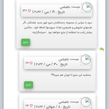
ناشناس
نویسنده :
137
تاریخ : 19 / می / 2022 |
درود با سپاس از مجموعه زحمتکشان مترو شهر جدید هشتگرد ،اگر
طرحهای تشویقی و همچنین تعداد سرویسها اضافه شود ، ساکنین
بیشتر راغب به استفاده از مترو خواهند بود . «سپاسگزارم»
پاسخ
ناشناس
نویسنده :
119
تاریخ : 30 / می / 2022 |
ببخشید این مترو تا تهران هم میبره؟؟؟
پاسخ
ناشناس
نویسنده :
116
تاریخ : 8 / جولای / 2022 |