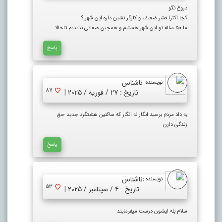
دروغ نگو
کجا اکثرا قشر ضعیف و کارگر نشین داره این شهر ؟
ما ۵۰ ساله تو این شهر هستیم و همچین صفاتی ندیدیم تاحالا
پاسخ
ناشناس
نویسنده :
87
تاریخ : 27 / فوریه / 2025 |
به داد مردم برسید انگار نه انگار که ساکنین هشتگرد جدید حق
زندگی دارن
پاسخ
ناشناس
نویسنده :
53
تاریخ : 4 / سپتامبر / 2025 |
سلام بله ایشون درست میفرمایند