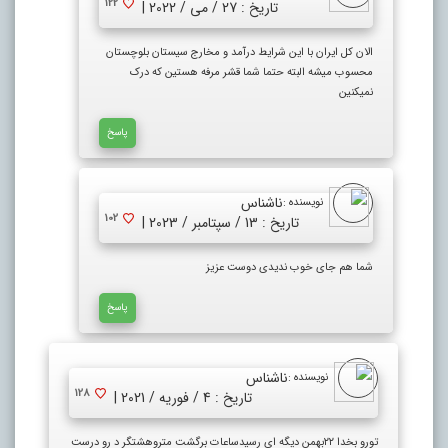
122
تاریخ : 27 / می / 2022 |
الان کل ایران با این شرایط درآمد و مخارج سیستان بلوچستان
محسوب میشه البته حتما شما قشر مرفه هستین که درک
نمیکنین
پاسخ
ناشناس
نویسنده :
102
تاریخ : 13 / سپتامبر / 2023 |
شما هم جای خوب ندیدی دوست عزیز
پاسخ
ناشناس
نویسنده :
128
تاریخ : 4 / فوریه / 2021 |
تورو بخدا ۲۲بهمن دیگه ای رسیدساعات برگشت متروهشتگر د رو درست