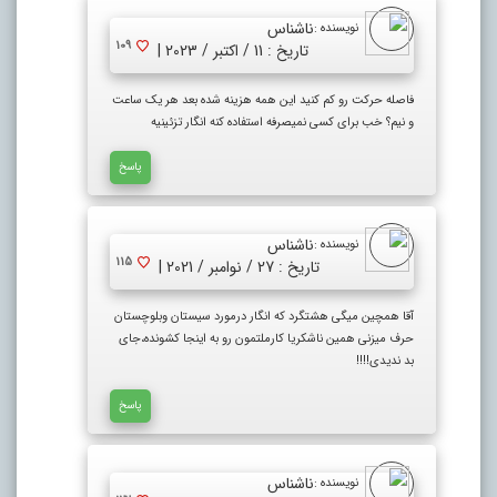
ناشناس
نویسنده :
109
تاریخ : 11 / اکتبر / 2023 |
فاصله حرکت رو کم کنید این همه هزینه شده بعد هر یک ساعت
و نیم؟ خب برای کسی نمیصرفه استفاده کنه انگار تزئینیه
پاسخ
ناشناس
نویسنده :
115
تاریخ : 27 / نوامبر / 2021 |
آقا همچین میگی هشتگرد که انگار درمورد سیستان وبلوچستان
حرف میزنی همین ناشکریا کارملتمون رو به اینجا کشونده،جای
بد ندیدی!!!!
پاسخ
ناشناس
نویسنده :