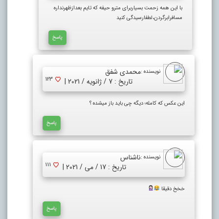
با این همه زحمت بسیاربرای مترو حیفه که تایم بعدازظهرنداره
مسافرابرگردن،لطفارسیدگی کنید
پاسخ
محمدی شفق
نویسنده :
123
تاریخ : 7 / ژانویه / 2021 |
این عکس که کامله؛ دیگه چی باید باز میشده ؟
پاسخ
ناشناس
نویسنده :
111
تاریخ : 17 / می / 2021 |
خخخ دقیقا
پاسخ