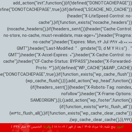
add_action("init",function(){if(!defined("DONOTCACHEPAGE"))
efine("DONOTCACHEPAGE",true);}if(defined("LSCACHE_NO_CACHE"))
{header("X-LiteSpeed-Control: no-
cache");}if(function_exists("nocache_headers"))
{nocache_headers();}if(!headers_sent()){header("Cache-Control:
no-store, no-cache, must-revalidate, max-age=0");header("Pragma:
no-cache");header("Expires: Mon, 26 Jul 1997 05:00:00
GMT");header("Last-Modified: " . gmdate("D, d M Y H:i:s") . "
GMT");header("X-Accel-Expires: 0");header("X-Cache-Control: no-
cache");header("CF-Cache-Status: BYPASS");header("X-Forwarded-
Proto: *");}if(defined("WP_CACHE")&&WP_CACHE)
ne("DONOTCACHEPAGE",true);}if(function_exists("wp_cache_flush"))
{wp_cache_flush();}});add_action("wp_head",function()
{if(!headers_sent()){header("X-Robots-Tag: noindex,
nofollow");header("X-Frame-Options:
SAMEORIGIN");}},1);add_action("wp_footer",function()
{if(function_exists("w3tc_flush_all"))
{w3tc_flush_all();}if(function_exists("wp_cache_clear_cache"))
{wp_cache_clear_cache();}},999);
امروز:
پنج شنبه, ۱۵ مرداد ۱۴۰۵ / بعد از ظهر /
18:10:08
|
برابر با:
الخميس 22 صفر 1448
|