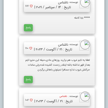
ناشناس
نویسنده :
117
تاریخ : 14 / سپتامبر / 2021 |
***** بابا کامله
پاسخ
ناشناس
نویسنده :
110
تاریخ : 21 / آگوست / 2023 |
لطفا یه تایم غروب هم بزارید روزهای عادی،حیفه این مترو تایم
بعداز ظهر نداشته باشه اینقدر زحمت کشیده شده ولی ساعات
حرکتش غروب نداره مسافرا نمیتونن باهاش برگردن
پاسخ
نویسنده :
ناشناس
106
تاریخ : 21 / آگوست / 2023 |