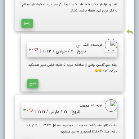
کنید و افزایش دهید با ساعات کارمند و گارگر جور نیست خواهش میکنم
به فکر مردم این منطقه باشید .تشکر
پاسخ
ناشناس
نویسنده :
100
تاریخ : 2 / جولای / 2023 |
چقد حق گفتین، وقتی از صادقیه میایم ۵ دقیقه قبلش مترو هشتکرد
حرکت کده
پاسخ
محمد
نویسنده :
130
تاریخ : 20 / مارس / 2021 |
ساعت ۱۴واسه برگشت به چه درد میخوره ، حداقل ۲تا ۳ بار بیشتر باید
باشه، مثلا ۱۶،۱۸،۲۰ اینجوری به درد میخوره