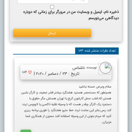
ذخیره نام، ایمیل و وبسایت من در مرورگر برای زمانی که دوباره
دیدگاهی می‌نویسم.
تعداد نظرات منتشر شده: 163
ناشناس
نویسنده :
184
تاریخ : 23 / دسامبر / 2020 |
سلام وعرض خسته نباشید
همینطور که مستحضر هستید هشتگرد بیشتر قشر ضعیف و کارگر نشین
هستن که،اغلب محل کارشون کرج یا تهران هستش مگر حقوق یا
دستمزد یک کارگر چقدر هست که با وسیله نقلیه تاکسی یا اتوبوس تردد
کند، پس بنابر این ساعت تردد خط مترو هشتگرد را طوری برنامه ریزی
کنید که مردم بتونن از این وسیله استفاده کنند ممنون از همکاری شما
عزیزان…