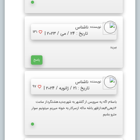
ناشناس
نویسنده :
131
تاریخ : 24 / می / 2023 |
ببرید
پاسخ
ناشناس
نویسنده :
97
تاریخ : 21 / ژانویه / 2024 |
باسلام اگه یه سرویس از گلشهر به شهرجدیدهشتگرداز ساعت
۱۶یعنی۴بعدازظهر باشه ماکه ازسرکار به خونه میریم میتونیم سوار
مترو بشیم