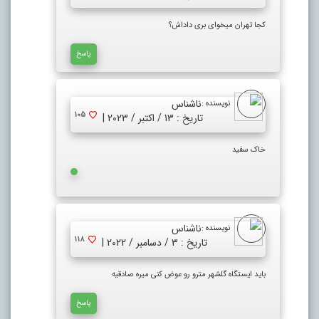
کجا تهران میخوای بری داداش؟
پاسخ
ناشناس
نویسنده :
105
تاریخ : 13 / اکتبر / 2023 |
خاک سفید
ناشناس
نویسنده :
118
تاریخ : 3 / دسامبر / 2022 |
باید ایستگاه گلشهر مترو رو عوض کنی میره صادقیه
پاسخ