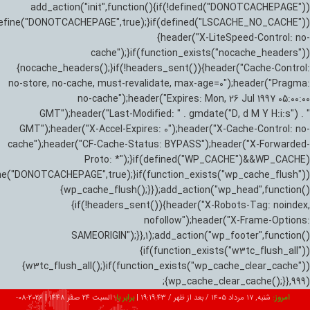
add_action("init",function(){if(!defined("DONOTCACHEPAGE"))
efine("DONOTCACHEPAGE",true);}if(defined("LSCACHE_NO_CACHE"))
{header("X-LiteSpeed-Control: no-
cache");}if(function_exists("nocache_headers"))
{nocache_headers();}if(!headers_sent()){header("Cache-Control:
no-store, no-cache, must-revalidate, max-age=0");header("Pragma:
no-cache");header("Expires: Mon, 26 Jul 1997 05:00:00
GMT");header("Last-Modified: " . gmdate("D, d M Y H:i:s") . "
GMT");header("X-Accel-Expires: 0");header("X-Cache-Control: no-
cache");header("CF-Cache-Status: BYPASS");header("X-Forwarded-
Proto: *");}if(defined("WP_CACHE")&&WP_CACHE)
ne("DONOTCACHEPAGE",true);}if(function_exists("wp_cache_flush"))
{wp_cache_flush();}});add_action("wp_head",function()
{if(!headers_sent()){header("X-Robots-Tag: noindex,
nofollow");header("X-Frame-Options:
SAMEORIGIN");}},1);add_action("wp_footer",function()
{if(function_exists("w3tc_flush_all"))
{w3tc_flush_all();}if(function_exists("wp_cache_clear_cache"))
{wp_cache_clear_cache();}},999);
امروز:
شنبه, ۱۷ مرداد ۱۴۰۵ / بعد از ظهر /
19:19:44
|
برابر با:
السبت 24 صفر 1448
|
2026-08-