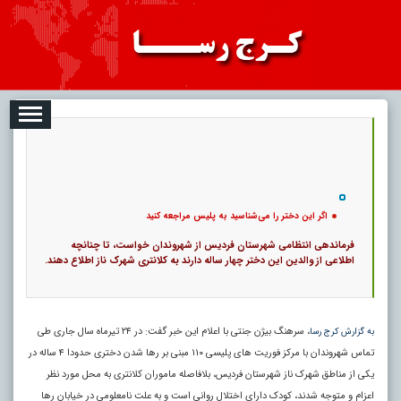
08
تبلیغات
درباره ما
ارتباط با ما
RSS
|
کد خبر:
2182 |
اگر این دختر را می‌شناسید به پلیس مراجعه کنید
|
14
تاریخ انتشار :
۱۷ مرداد ۱۴۰۵ - ۲۳:۴۹ |
۰
پ
اگر این دختر را می‌شناسید به پلیس مراجعه کنید
فرماندهی انتظامی شهرستان فردیس از شهروندان خواست، تا چنانچه
اطلاعی از والدین این دختر چهار ساله دارند به کلانتری شهرک ناز اطلاع دهند.
، سرهنگ بیژن جنتی با اعلام این خبر گفت‌: در ۲۴ تیرماه سال جاری طی
به گزارش کرج رسا
تماس شهروندان با مرکز فوریت های پلیسی ۱۱۰ مبنی بر رها شدن دختری حدودا ۴ ساله در
یکی از مناطق شهرک ناز شهرستان فردیس، بلافاصله ماموران کلانتری به محل مورد نظر
اعزام و متوجه شدند، کودک دارای اختلال روانی است و به علت نامعلومی در خیابان رها