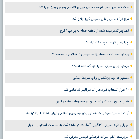
حکم قصاص عامل شهادت مامور نیروی انتظامی در چهارباغ اجرا شد
نرخ کرایه حمل و نقل عمومی کرج ابلاغ شد
تصاویر کمتر دیده شده از لحظه حمله به پل بی ۱ کرج
چرا رهبر شهید به پناهگاه نرفت؟
ویدئو؛ مجازات و مصادیق جاسوسی در قوانین ما چیست؟
ویدئو؛ ایران حزب الله را تنها گذاشته است؟
دستورات مهم پزشکیان برای شرایط جنگی
۱۰ هزار انشعاب غیرمجاز آب در البرز شناسایی شد
نظارت بدون اغماض استاندارد بر مصنوعات طلا در البرز
آیت الله سید مجتبی خامنه ای رهبر جمهوری اسلامی ایران شدند + زندگینامه
اجرای طرح ضربتی لکه‌گیری آسفالت در ماهدشت به مناسبت استقبال از بهار
سرپرست اداره میراث فرهنگی فردیس معرفی شد