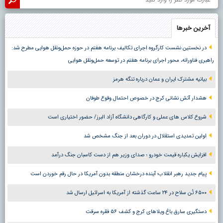
آخرین خبرها
در نخستین نشست کارگروه اجرای تکالیف برنامه هفتم در حوزه حمل‌ونقل هوایی مطرح شد:
راهبری فناورانه، محور اجرای برنامه هفتم در توسعه حمل‌ونقل هوایی
بیانیه مشترک ایران و عمان درباره تنگه هرمز
هشدار آتش نشانی کرج در خصوص احتمال وقوع طوفان
شروع کلاس های عملی و کارگاهی دانشگاه آزاد البرز/ حضور اختیاری است
اولین تمدیدی استقلال در دوران بعد از جنگ مشخص شد
افزایش یکباره قیمت خودرو ؛ صدای وزیر هم از دست کاسبان جنگ درآمد
پیام جدید رهبر انقلاب؛ آینده درخشان منطقه بدون آمریکا در حال رقم خوردن است
۶۵۰۰ تُن سلاح در ۲۴ ساعت گذشته از آمریکا به اسرائیل ارسال شد
دستگیری سارق باغ ویلاهای کرج و کشف ۵۶ فقره سرقت