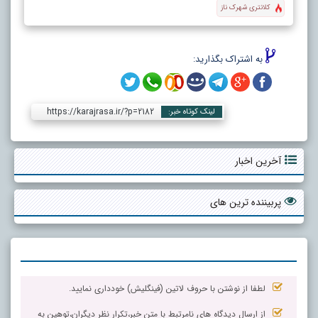
کلانتری شهرک ناز
به اشتراک بگذارید:
https://karajrasa.ir/?p=2182
لینک کوتاه خبر:
آخرین اخبار
پربیننده ترین های
لطفا از نوشتن با حروف لاتین (فینگلیش) خودداری نمایید.
از ارسال دیدگاه های نامرتبط با متن خبر،تکرار نظر دیگران،توهین به