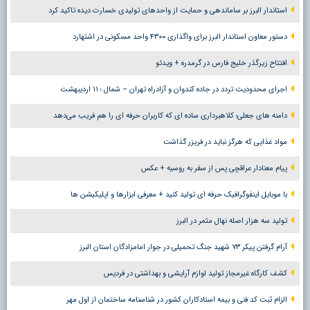
استاندار البرز بر ساماندهی و حمایت از واحدهای تولیدی خسارت دیده تاکید کرد
دستور معاون استاندار البرز برای واگذاری ۴۳۰۰ واحد مسکونی در اشتهارد
افتتاح زیرگذر خلیج فارس در گرمدره + ویدئو
اجرای محدودیت تردد در جاده کندوان و آزادراه تهران – شمال ؛ ١١ اردیبهشت
دامنه های جعلی؛ کلاهبرداری ساده ای که کاربران حرفه ای را هم فریب می‌دهد
مواد غذایی که هرگز نباید در فریزر گذاشت
پیام معنادار عراقچی پس از سفر به روسیه + عکس
با موبایل اینفوگرافیک حرفه ای تولید کنید + معرفی ابزارها و اپلیکیشن ها
تولید سه هزار اصله نهال مثمر در البرز
آرام گرفتن پیکر ۷۳ شهید جنگ تحمیلی در جوار امامزادگان استان البرز
کشف کارگاه غیرمجاز تولید لوازم آرایشی و بهداشتی در فردیس
الزام ثبت کد فنی و بیمه استادکاران کشور در شناسنامه ساختمان از اول مهر