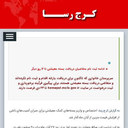
08-10
تبلیغات
درباره ما
ارتباط با ما
RSS
|
کد خبر:
2262 |
ادامه ثبت نام متقاضیان دریافت بسته معیشتی تا ۱۲ روز دیگر
|
15
تاریخ انتشار :
۱۹ مرداد ۱۴۰۵ - ۱۶:۲۲ |
۰
پ
ادامه ثبت نام متقاضیان دریافت بسته معیشتی تا ۱۲ روز دیگر
سرپرستان خانواری که تاکنون برای دریافت یارانه اقدام و ثبت نام نکرده‌اند
و متقاضی دریافت بسته معیشتی هستند، برای پیگیری فرآیند برخورداری و
ثبت درخواست در سایت hemayat.mcls.gov.ir تا ۲۴ دی فرصت دارند.
، اختصاص و واریز بسته‌های کمک معیشتی برای جبران آسیب‌های ناشی
به گزارش کرج رسا
از افزایش قیمت بنزین از آبان ماه آغاز شد.
به این ترتیب این مبالغ حمایتی در نوبت اول و در روز ۲۷ آبان ماه برای ۲۰ میلیون نفر، در