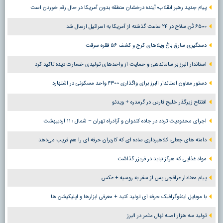
پیام جدید رهبر انقلاب؛ آینده درخشان منطقه بدون آمریکا در حال رقم خوردن است
۶۵۰۰ تُن سلاح در ۲۴ ساعت گذشته از آمریکا به اسرائیل ارسال شد
دستگیری سارق باغ ویلاهای کرج و کشف ۵۶ فقره سرقت
استاندار البرز بر ساماندهی و حمایت از واحدهای تولیدی خسارت دیده تاکید کرد
دستور معاون استاندار البرز برای واگذاری ۴۳۰۰ واحد مسکونی در اشتهارد
افتتاح زیرگذر خلیج فارس در گرمدره + ویدئو
اجرای محدودیت تردد در جاده کندوان و آزادراه تهران – شمال ؛ ١١ اردیبهشت
دامنه های جعلی؛ کلاهبرداری ساده ای که کاربران حرفه ای را هم فریب می‌دهد
مواد غذایی که هرگز نباید در فریزر گذاشت
پیام معنادار عراقچی پس از سفر به روسیه + عکس
با موبایل اینفوگرافیک حرفه ای تولید کنید + معرفی ابزارها و اپلیکیشن ها
تولید سه هزار اصله نهال مثمر در البرز