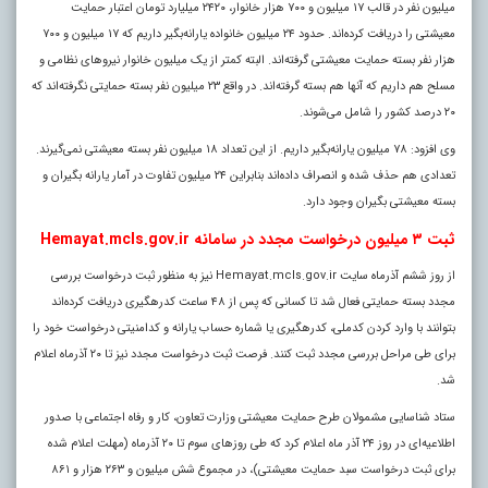
میلیون نفر در قالب ۱۷ میلیون و ۷۰۰ هزار خانوار، ۲۴۲۰ میلیارد تومان اعتبار حمایت
معیشتی را دریافت کرده‌اند. حدود ۲۴ میلیون خانواده یارانه‌بگیر داریم که ۱۷ میلیون و ۷۰۰
هزار نفر بسته حمایت معیشتی گرفته‌اند. البته کمتر از یک میلیون خانوار نیروهای نظامی و
مسلح هم داریم که آنها هم بسته گرفته‌اند. در واقع ۲۳ میلیون نفر بسته حمایتی نگرفته‌اند که
۲۰ درصد کشور را شامل می‌شوند.
وی افزود: ۷۸ میلیون یارانه‌بگیر داریم. از این تعداد ۱۸ میلیون نفر بسته معیشتی نمی‌گیرند.
تعدادی هم حذف شده‌ و انصراف داده‌اند بنابراین ۲۴ میلیون تفاوت در آمار یارانه بگیران و
بسته معیشتی بگیران وجود دارد.
ثبت ۳ میلیون درخواست مجدد در سامانه Hemayat.mcls.gov.ir
از روز ششم آذرماه سایت Hemayat.mcls.gov.ir نیز به منظور ثبت درخواست بررسی
مجدد بسته حمایتی فعال شد تا کسانی که پس از ۴۸ ساعت کدرهگیری دریافت کرده‌اند
بتوانند با وارد کردن کدملی، کدرهگیری یا شماره حساب یارانه و کدامنیتی درخواست خود را
برای طی مراحل بررسی مجدد ثبت کنند. فرصت ثبت درخواست مجدد نیز تا ۲۰ آذرماه اعلام
شد.
ستاد شناسایی مشمولان طرح حمایت معیشتی وزارت تعاون، کار و رفاه اجتماعی با صدور
اطلاعیه‌ای در روز ۲۴ آذر ماه اعلام کرد که طی روزهای سوم تا ۲۰ آذرماه (مهلت اعلام شده
برای ثبت درخواست سبد حمایت معیشتی)، در مجموع شش میلیون و ۲۶۳ هزار و ۸۶۱