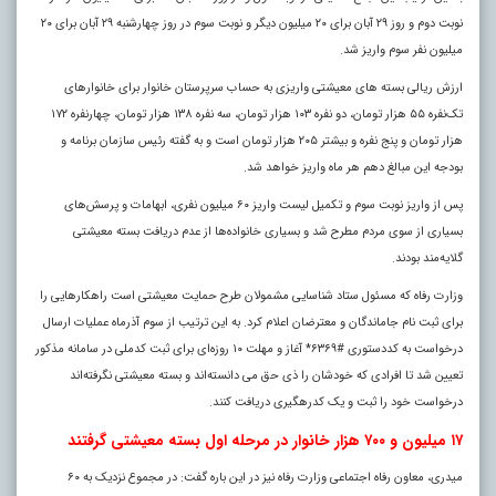
نوبت دوم و روز ۲۹ آبان برای ۲۰ میلیون دیگر و نوبت سوم در روز چهارشنبه ۲۹ آبان برای ۲۰
میلیون نفر سوم واریز شد.
ارزش ریالی بسته‌ های معیشتی واریزی به حساب سرپرستان خانوار برای خانوارهای
تک‌نفره ۵۵ هزار تومان، دو نفره ۱۰۳ هزار تومان، سه نفره ۱۳۸ هزار تومان، چهارنفره ۱۷۲
هزار تومان و پنج نفره و بیشتر ۲۰۵ هزار تومان است و به گفته رئیس سازمان برنامه و
بودجه این مبالغ دهم هر ماه واریز خواهد شد.
پس از واریز نوبت سوم و تکمیل لیست واریز ۶۰ میلیون نفری، ابهامات و پرسش‌های
بسیاری از سوی مردم مطرح شد و بسیاری خانواده‌ها از عدم دریافت بسته معیشتی
گلایه‌مند بودند.
وزارت رفاه که مسئول ستاد شناسایی مشمولان طرح حمایت معیشتی است راهکارهایی را
برای ثبت نام جاماندگان و معترضان اعلام کرد. به این ترتیب از سوم آذرماه عملیات ارسال
درخواست به کددستوری #۶۳۶۹* آغاز و مهلت ۱۰ روزه‌ای برای ثبت کدملی در سامانه مذکور
تعیین شد تا افرادی که خودشان را ذی حق می دانسته‌اند و بسته معیشتی نگرفته‌اند
درخواست خود را ثبت و یک کدرهگیری دریافت کنند
.
۱۷ میلیون و ۷۰۰ هزار خانوار در مرحله اول بسته معیشتی گرفتند
میدری، معاون رفاه اجتماعی وزارت رفاه نیز در این باره گفت: در مجموع نزدیک به ۶۰