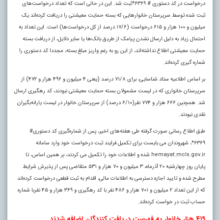
درخواست در کد دستوری # ۶۳۶۹*ثبت شد. این در حالی است که تعداد درخواست‌های
ثبت شده توسط سرپرستان خانوارهایی که بسته حمایت معیشتی را دریافت کرده‌اند یک
میلیون و ۱۰۰ هزار و ۶۱۵ درخواست (۱۷/۶ درصد از کل درخواست‌ها) است. این تعداد به
احتمال زیاد به دلیل ارسال نشدن پیامک از طریق بانک‌ها یا سایر دلایل، از دریافت بسته
حمایت معیشتی اطلاع نداشته‌اند، از این رو به رغم واریز مبلغ بسته، مجددا کد دستوری را
شماره گیری کرده‌اند.
بر اساس اطلاعیه ستاد شناسایی، برای ۷۱/۸ درصد (یعنی ۴ میلیون و ۴۹۶ هزار و ۴۷۲) از
سرپرستان خانواری که در لیست مشمولان بسته حمایت معیشتی نبودند، کد رهگیری ارسال
شد. همچنین ۶۶۶ هزار و ۷۷۴ نفر(۶/۱۰ درصد) از سرپرستان خانوار در لیست یارانه‌بگیران
نقدی نبودند.
طبق اطلاع رسانی صورت گرفته طی هفته‌های اخیر، پس از شماره‌گیری کد دستوری#
۶۳۶۹*، شهروندان می بایست برای تکمیل فرایند ثبت درخواست خود وارد سامانه
hemayat.mcls.gov.ir شده و اطلاعات خود را تکمیل می کردند، بر همین اساس، تا
پایان روز چهارشنبه ۲۰ آذرماه، ۳ میلیون و ۷۰ هزار و ۵۳۱ متقاضی پس از پذیرش شرایط
مطرح شده و تایید اجازه دسترسی به اطلاعات مالی، اقدام به ثبت قطعی درخواست کرده‌اند
که از این تعداد ۲ میلیون و ۷۰۱ هزار و ۴۸۶ نفر با کد رهگیری و ۳۶۹ هزار و ۴۵ نفربا شماره
حساب ثبت در خواست کرده‌اند.
۴۱۹ هزار خانوار به فهرست دریافت کنندگان اضافه شدند