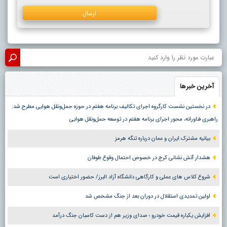
آخرین خبرها
در نخستین نشست کارگروه اجرای تکالیف برنامه هفتم در حوزه حمل‌ونقل هوایی مطرح شد:
راهبری فناورانه، محور اجرای برنامه هفتم در توسعه حمل‌ونقل هوایی
بیانیه مشترک ایران و عمان درباره تنگه هرمز
هشدار آتش نشانی کرج در خصوص احتمال وقوع طوفان
شروع کلاس های عملی و کارگاهی دانشگاه آزاد البرز/ حضور اختیاری است
اولین تمدیدی استقلال در دوران بعد از جنگ مشخص شد
افزایش یکباره قیمت خودرو ؛ صدای وزیر هم از دست کاسبان جنگ درآمد