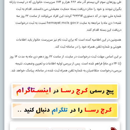
طی روزهای سوم الی بیستم آذر ماه، ۶۶۶ هزار و ۷۷۴ سرپرست خانواری که در لیست یارانه
بگیران نبودند و خود را حائز دریافت بسته حمایت معیشتی می دانستند، اقدام به ثبت
شماره ملی خود در کد دستوری #۶۳۶۹* کردند؛ این افراد می‌توانند از ساعت ۲۲ روز سه
شنبه۱۰ دی ماه با مراجعه به سایت hemayat.mcls.gov.ir نسبت به ثبت درخواست
دریافت این بسته اقدام کنند
.
همچنین در این اطلاعیه آمده است که برای ثبت نام نیز سرپرست خانوار باید اطلاعات
هویتی و شماره تلفن همراه خود را در سامانه ثبت کند.
بر این اساس مهلت ثبت درخواست در سایت، از ساعت ۲۲ روز دهم دی ماه به مدت ۱۴ روز
(تا ۲۴ دی ماه) فراهم شده است. پس از بررسی اولیه اطلاعات و تعیین وضعیت، نتیجه
بررسی درخواست متقاضیان به شماره تلفن همراه ثبت شده در سامانه، پیامک خواهد شد.