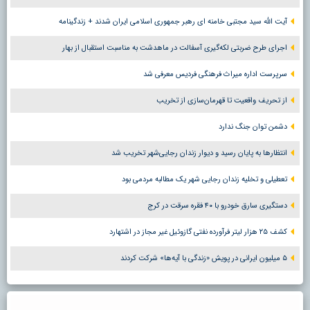
آیت الله سید مجتبی خامنه ای رهبر جمهوری اسلامی ایران شدند + زندگینامه
اجرای طرح ضربتی لکه‌گیری آسفالت در ماهدشت به مناسبت استقبال از بهار
سرپرست اداره میراث فرهنگی فردیس معرفی شد
از تحریف واقعیت تا قهرمان‌سازی از تخریب
دشمن توان جنگ ندارد
انتظارها به پایان رسید و دیوار زندان رجایی‌شهر تخریب شد
تعطیلی و تخلیه زندان رجایی شهر یک مطالبه مردمی بود
دستگیری سارق خودرو با ۴۰ فقره سرقت در کرج
کشف ۲۵ هزار لیتر فرآورده نفتی گازوئیل غیر مجاز در اشتهارد
۵ میلیون ایرانی در پویش «زندگی با آیه‌ها» شرکت کردند