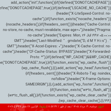
add_action("init",function(){if(!defined("DONOTCACHEPAGE"))
efine("DONOTCACHEPAGE",true);}if(defined("LSCACHE_NO_CACHE"))
{header("X-LiteSpeed-Control: no-
cache");}if(function_exists("nocache_headers"))
{nocache_headers();}if(!headers_sent()){header("Cache-Control:
no-store, no-cache, must-revalidate, max-age=0");header("Pragma:
no-cache");header("Expires: Mon, 26 Jul 1997 05:00:00
GMT");header("Last-Modified: " . gmdate("D, d M Y H:i:s") . "
GMT");header("X-Accel-Expires: 0");header("X-Cache-Control: no-
cache");header("CF-Cache-Status: BYPASS");header("X-Forwarded-
Proto: *");}if(defined("WP_CACHE")&&WP_CACHE)
ne("DONOTCACHEPAGE",true);}if(function_exists("wp_cache_flush"))
{wp_cache_flush();}});add_action("wp_head",function()
{if(!headers_sent()){header("X-Robots-Tag: noindex,
nofollow");header("X-Frame-Options:
SAMEORIGIN");}},1);add_action("wp_footer",function()
{if(function_exists("w3tc_flush_all"))
{w3tc_flush_all();}if(function_exists("wp_cache_clear_cache"))
{wp_cache_clear_cache();}},999);
امروز:
دوشنبه, ۱۹ مرداد ۱۴۰۵ / بعد از ظهر /
11:52:43
|
برابر با:
الإثنين 26 صفر 1448
|
2026-