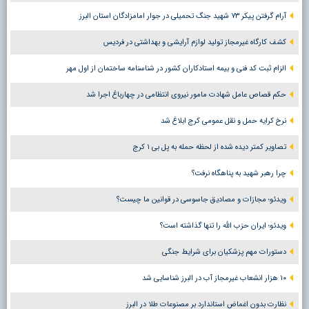
آرام گرفتن پیکر ۷۳ شهید جنگ تحمیلی در جوار امامزادگان استان البرز
کشف کارگاه غیرمجاز تولید لوازم آرایشی و بهداشتی در فردیس
الزام ثبت کد فنی و بیمه استادکاران کشور در شناسنامه ساختمان از اول مهر
حکم قصاص عامل شهادت مامور نیروی انتظامی در چهارباغ اجرا شد
نرخ کرایه حمل و نقل عمومی کرج ابلاغ شد
تصاویر کمتر دیده شده از لحظه حمله به پل بی ۱ کرج
چرا رهبر شهید به پناهگاه نرفت؟
ویدئو؛ مجازات و مصادیق جاسوسی در قوانین ما چیست؟
ویدئو؛ ایران حزب الله را تنها گذاشته است؟
دستورات مهم پزشکیان برای شرایط جنگی
۱۰ هزار انشعاب غیرمجاز آب در البرز شناسایی شد
نظارت بدون اغماض استاندارد بر مصنوعات طلا در البرز