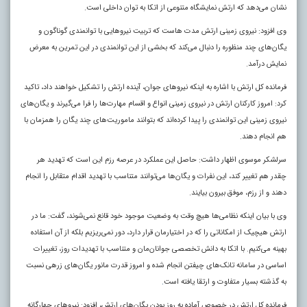
نشان می‌دهد که ارتش نمایشگاه متنوعی از اتکا به توان داخلی است.
وی افزود: نیروی زمینی ارتش مدت هاست که تربیت نیروهایی با توانمندی گوناگون و
یگان‌های چند منظوره را دنبال می‌کند که بخشی از این توانمندی در این تمرین به معرض
نمایش درآمد.
فرمانده کل ارتش با اشاره به اینکه نیروهای جوان، آینده ارتش را تشکیل خواهند داد، تاکید
کرد: امروز کارکنان ارتش در نیروی زمینی انواع و اقسام مهارت‌ها را فرا می‌گیرند و یگان‌های
نیروی زمینی این توانمندی را پیدا کرده‌اند که بتوانند ماموریت‌های چند یگان را همزمان با
هم انجام دهند.
سرلشکر موسوی اظهار داشت: حاصل این عملکرد در عرصه رزم این است که تهدید هر
چقدر هم تغییر کند، این نفرات و یگان‌ها می‌توانند متناسب با تهدید اقدام متقابل را انجام
دهند و از رزم، موفق بیرون بیایند.
وی با بیان اینکه نظامی‌ها هیچ وقت به وضعیت موجود خود قانع نمی‌شوند، گفت: ما در
ارتش هیچیک از امکاناتی را که در اختیارمان قرار دارد، دور نمی‌ریزیم بلکه از آن استفاده
بهینه می‌کنیم. با اتکا به دانش تخصصی جوانان‌مان و متناسب با تهدیدات روز، تغییرات
اساسی در سامانه تانک‌های چیفتن انجام شده و امروز قدرت مانور یگان‌های زرهی نسبت
به گذشته بسیار متفاوت و ارتقا یافته است
.
فرمانده کل ارتش در خصوص آماده به روز بودن یگان‌های ارتش، افزود: نیروهای چهارگانه