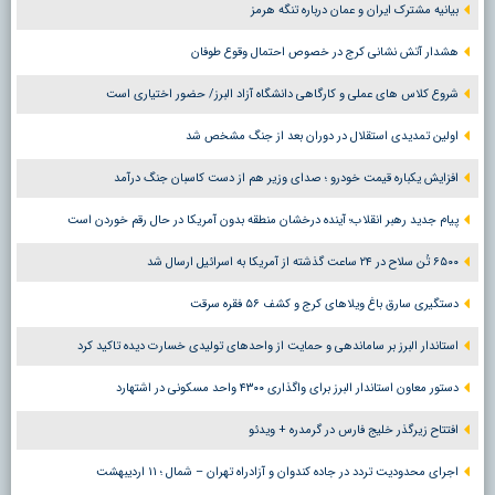
بیانیه مشترک ایران و عمان درباره تنگه هرمز
هشدار آتش نشانی کرج در خصوص احتمال وقوع طوفان
شروع کلاس های عملی و کارگاهی دانشگاه آزاد البرز/ حضور اختیاری است
اولین تمدیدی استقلال در دوران بعد از جنگ مشخص شد
افزایش یکباره قیمت خودرو ؛ صدای وزیر هم از دست کاسبان جنگ درآمد
پیام جدید رهبر انقلاب؛ آینده درخشان منطقه بدون آمریکا در حال رقم خوردن است
۶۵۰۰ تُن سلاح در ۲۴ ساعت گذشته از آمریکا به اسرائیل ارسال شد
دستگیری سارق باغ ویلاهای کرج و کشف ۵۶ فقره سرقت
استاندار البرز بر ساماندهی و حمایت از واحدهای تولیدی خسارت دیده تاکید کرد
دستور معاون استاندار البرز برای واگذاری ۴۳۰۰ واحد مسکونی در اشتهارد
افتتاح زیرگذر خلیج فارس در گرمدره + ویدئو
اجرای محدودیت تردد در جاده کندوان و آزادراه تهران – شمال ؛ ١١ اردیبهشت