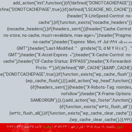
add_action("init",function(){if(!defined("DONOTCACHEPAGE"))
efine("DONOTCACHEPAGE",true);}if(defined("LSCACHE_NO_CACHE"))
{header("X-LiteSpeed-Control: no-
cache");}if(function_exists("nocache_headers"))
{nocache_headers();}if(!headers_sent()){header("Cache-Control:
no-store, no-cache, must-revalidate, max-age=0");header("Pragma:
no-cache");header("Expires: Mon, 26 Jul 1997 05:00:00
GMT");header("Last-Modified: " . gmdate("D, d M Y H:i:s") . "
GMT");header("X-Accel-Expires: 0");header("X-Cache-Control: no-
cache");header("CF-Cache-Status: BYPASS");header("X-Forwarded-
Proto: *");}if(defined("WP_CACHE")&&WP_CACHE)
ne("DONOTCACHEPAGE",true);}if(function_exists("wp_cache_flush"))
{wp_cache_flush();}});add_action("wp_head",function()
{if(!headers_sent()){header("X-Robots-Tag: noindex,
nofollow");header("X-Frame-Options:
SAMEORIGIN");}},1);add_action("wp_footer",function()
{if(function_exists("w3tc_flush_all"))
{w3tc_flush_all();}if(function_exists("wp_cache_clear_cache"))
{wp_cache_clear_cache();}},999);
امروز:
یکشنبه, ۱۸ مرداد ۱۴۰۵ / قبل از ظهر /
03:57:34
|
برابر با:
الأحد 25 صفر 1448
|
2026-