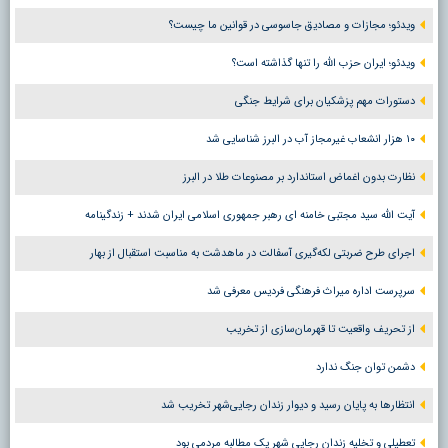
ویدئو؛ مجازات و مصادیق جاسوسی در قوانین ما چیست؟
ویدئو؛ ایران حزب الله را تنها گذاشته است؟
دستورات مهم پزشکیان برای شرایط جنگی
۱۰ هزار انشعاب غیرمجاز آب در البرز شناسایی شد
نظارت بدون اغماض استاندارد بر مصنوعات طلا در البرز
آیت الله سید مجتبی خامنه ای رهبر جمهوری اسلامی ایران شدند + زندگینامه
اجرای طرح ضربتی لکه‌گیری آسفالت در ماهدشت به مناسبت استقبال از بهار
سرپرست اداره میراث فرهنگی فردیس معرفی شد
از تحریف واقعیت تا قهرمان‌سازی از تخریب
دشمن توان جنگ ندارد
انتظارها به پایان رسید و دیوار زندان رجایی‌شهر تخریب شد
تعطیلی و تخلیه زندان رجایی شهر یک مطالبه مردمی بود