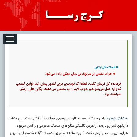
08-09
تبلیغات
درباره ما
ارتباط با ما
RSS
|
کد خبر:
2266 |
جواب دشمن در سریع‌ترین زمان ممکن داده می‌شود
|
9
تاریخ انتشار :
۱۸ مرداد ۱۴۰۵ - ۸:۲۷ |
۰
پ
فرمانده کل ارتش:
جواب دشمن در سریع‌ترین زمان ممکن داده می‌شود
فرمانده کل ارتش گفت: قطعاً اگر تهدیدی برای کشور پیش آید، اولین کسانی
که وارد عمل می‌شوند و جواب لازم را به دشمن می‌دهند، یگان‌ های ارتش
خواهند بود.
، امیر سرلشکر سید عبدالرحیم موسوی فرمانده کل ارتش با حضور در منطقه
به گزارش کرج رسا
دارنگون شیراز و بازدید از تمرین تاکتیکی یگان‌های متحرک هجومی و واکنش سریع و
هوابرد نیروی زمینی ارتش، گفت: کاربرد سلاح‌ها و تجهیزات به کار گرفته شده در این تمرین