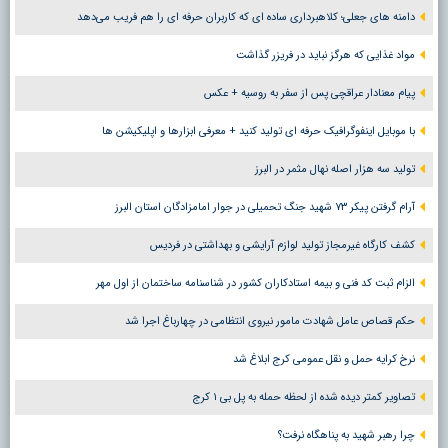
دامنه های جعلی؛ کلاهبرداری ساده ای که کاربران حرفه ای را هم فریب می‌دهد
مواد غذایی که هرگز نباید در فریزر گذاشت
پیام معنادار عراقچی پس از سفر به روسیه + عکس
با موبایل اینفوگرافیک حرفه ای تولید کنید + معرفی ابزارها و اپلیکیشن ها
تولید سه هزار اصله نهال مثمر در البرز
آرام گرفتن پیکر ۷۳ شهید جنگ تحمیلی در جوار امامزادگان استان البرز
کشف کارگاه غیرمجاز تولید لوازم آرایشی و بهداشتی در فردیس
الزام ثبت کد فنی و بیمه استادکاران کشور در شناسنامه ساختمان از اول مهر
حکم قصاص عامل شهادت مامور نیروی انتظامی در چهارباغ اجرا شد
نرخ کرایه حمل و نقل عمومی کرج ابلاغ شد
تصاویر کمتر دیده شده از لحظه حمله به پل بی ۱ کرج
چرا رهبر شهید به پناهگاه نرفت؟