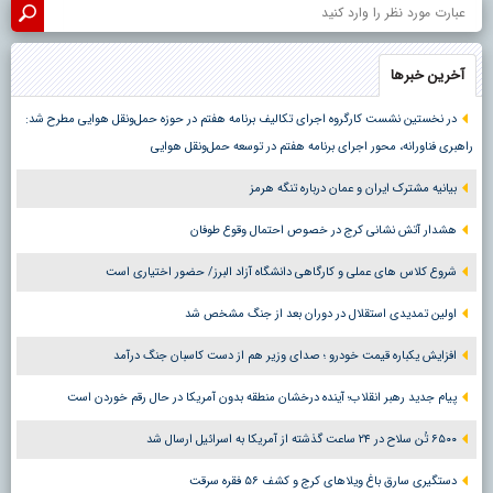
آخرین خبرها
در نخستین نشست کارگروه اجرای تکالیف برنامه هفتم در حوزه حمل‌ونقل هوایی مطرح شد:
راهبری فناورانه، محور اجرای برنامه هفتم در توسعه حمل‌ونقل هوایی
بیانیه مشترک ایران و عمان درباره تنگه هرمز
هشدار آتش نشانی کرج در خصوص احتمال وقوع طوفان
شروع کلاس های عملی و کارگاهی دانشگاه آزاد البرز/ حضور اختیاری است
اولین تمدیدی استقلال در دوران بعد از جنگ مشخص شد
افزایش یکباره قیمت خودرو ؛ صدای وزیر هم از دست کاسبان جنگ درآمد
پیام جدید رهبر انقلاب؛ آینده درخشان منطقه بدون آمریکا در حال رقم خوردن است
۶۵۰۰ تُن سلاح در ۲۴ ساعت گذشته از آمریکا به اسرائیل ارسال شد
دستگیری سارق باغ ویلاهای کرج و کشف ۵۶ فقره سرقت