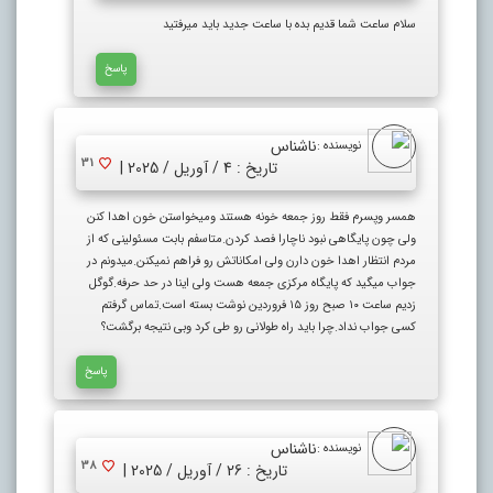
سلام ساعت شما قدیم بده با ساعت جدید باید میرفتید
پاسخ
ناشناس
نویسنده :
31
تاریخ : 4 / آوریل / 2025 |
همسر وپسرم فقط روز جمعه خونه هستند ومیخواستن خون اهدا کنن
ولی چون پایگاهی نبود ناچارا فصد کردن.متاسفم بابت مسئولینی که از
مردم انتظار اهدا خون دارن ولی امکاناتش رو فراهم نمیکنن.میدونم در
جواب میگید که پایگاه مرکزی جمعه هست ولی اینا در حد حرفه‌.گوگل
زدیم ساعت ۱۰ صبح روز ۱۵ فروردین نوشت بسته است.تماس گرفتم
کسی جواب نداد.چرا باید راه طولانی رو طی کرد وبی نتیجه برگشت؟
پاسخ
ناشناس
نویسنده :
38
تاریخ : 26 / آوریل / 2025 |