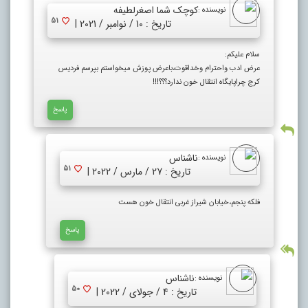
کوچک شما اصغرلطیفه
نویسنده :
51
تاریخ : 10 / نوامبر / 2021 |
سلام علیکم:
عرض ادب واحترام وخداقوت،باعرض پوزش میخواستم بپرسم فردیس
کرج چراپایگاه انتقال خون ندارد؟؟؟!!!
پاسخ
ناشناس
نویسنده :
51
تاریخ : 27 / مارس / 2022 |
فلکه پنجم،خیابان شیراز غربی انتقال خون هست
پاسخ
ناشناس
نویسنده :
50
تاریخ : 4 / جولای / 2022 |