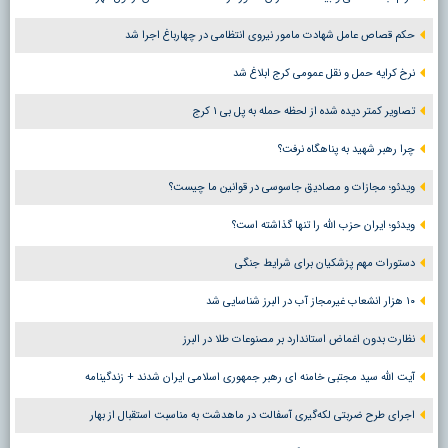
حکم قصاص عامل شهادت مامور نیروی انتظامی در چهارباغ اجرا شد
نرخ کرایه حمل و نقل عمومی کرج ابلاغ شد
تصاویر کمتر دیده شده از لحظه حمله به پل بی ۱ کرج
چرا رهبر شهید به پناهگاه نرفت؟
ویدئو؛ مجازات و مصادیق جاسوسی در قوانین ما چیست؟
ویدئو؛ ایران حزب الله را تنها گذاشته است؟
دستورات مهم پزشکیان برای شرایط جنگی
۱۰ هزار انشعاب غیرمجاز آب در البرز شناسایی شد
نظارت بدون اغماض استاندارد بر مصنوعات طلا در البرز
آیت الله سید مجتبی خامنه ای رهبر جمهوری اسلامی ایران شدند + زندگینامه
اجرای طرح ضربتی لکه‌گیری آسفالت در ماهدشت به مناسبت استقبال از بهار