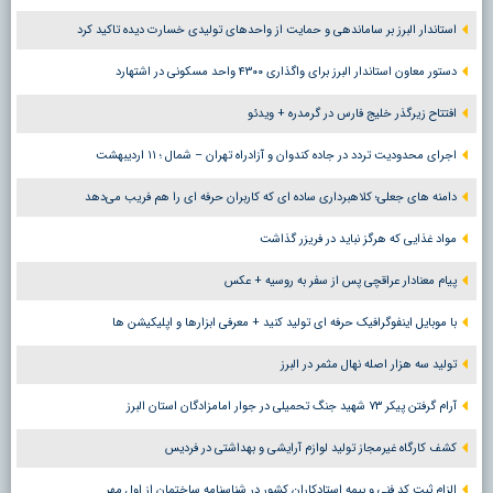
استاندار البرز بر ساماندهی و حمایت از واحدهای تولیدی خسارت دیده تاکید کرد
دستور معاون استاندار البرز برای واگذاری ۴۳۰۰ واحد مسکونی در اشتهارد
افتتاح زیرگذر خلیج فارس در گرمدره + ویدئو
اجرای محدودیت تردد در جاده کندوان و آزادراه تهران – شمال ؛ ١١ اردیبهشت
دامنه های جعلی؛ کلاهبرداری ساده ای که کاربران حرفه ای را هم فریب می‌دهد
مواد غذایی که هرگز نباید در فریزر گذاشت
پیام معنادار عراقچی پس از سفر به روسیه + عکس
با موبایل اینفوگرافیک حرفه ای تولید کنید + معرفی ابزارها و اپلیکیشن ها
تولید سه هزار اصله نهال مثمر در البرز
آرام گرفتن پیکر ۷۳ شهید جنگ تحمیلی در جوار امامزادگان استان البرز
کشف کارگاه غیرمجاز تولید لوازم آرایشی و بهداشتی در فردیس
الزام ثبت کد فنی و بیمه استادکاران کشور در شناسنامه ساختمان از اول مهر