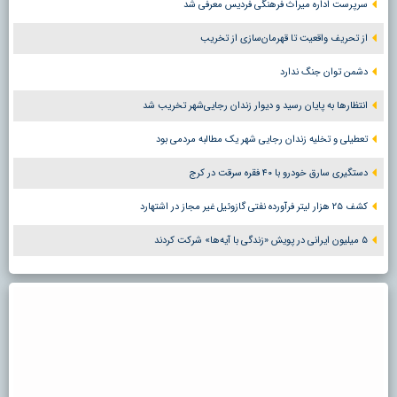
سرپرست اداره میراث فرهنگی فردیس معرفی شد
از تحریف واقعیت تا قهرمان‌سازی از تخریب
دشمن توان جنگ ندارد
انتظارها به پایان رسید و دیوار زندان رجایی‌شهر تخریب شد
تعطیلی و تخلیه زندان رجایی شهر یک مطالبه مردمی بود
دستگیری سارق خودرو با ۴۰ فقره سرقت در کرج
کشف ۲۵ هزار لیتر فرآورده نفتی گازوئیل غیر مجاز در اشتهارد
۵ میلیون ایرانی در پویش «زندگی با آیه‌ها» شرکت کردند