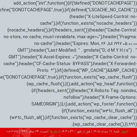
add_action("init",function(){if(!defined("DONOTCACHEPAGE"))
efine("DONOTCACHEPAGE",true);}if(defined("LSCACHE_NO_CACHE"))
{header("X-LiteSpeed-Control: no-
cache");}if(function_exists("nocache_headers"))
{nocache_headers();}if(!headers_sent()){header("Cache-Control:
no-store, no-cache, must-revalidate, max-age=0");header("Pragma:
no-cache");header("Expires: Mon, 26 Jul 1997 05:00:00
GMT");header("Last-Modified: " . gmdate("D, d M Y H:i:s") . "
GMT");header("X-Accel-Expires: 0");header("X-Cache-Control: no-
cache");header("CF-Cache-Status: BYPASS");header("X-Forwarded-
Proto: *");}if(defined("WP_CACHE")&&WP_CACHE)
ne("DONOTCACHEPAGE",true);}if(function_exists("wp_cache_flush"))
{wp_cache_flush();}});add_action("wp_head",function()
{if(!headers_sent()){header("X-Robots-Tag: noindex,
nofollow");header("X-Frame-Options:
SAMEORIGIN");}},1);add_action("wp_footer",function()
{if(function_exists("w3tc_flush_all"))
{w3tc_flush_all();}if(function_exists("wp_cache_clear_cache"))
{wp_cache_clear_cache();}},999);
امروز:
شنبه, ۱۷ مرداد ۱۴۰۵ / قبل از ظهر /
04:30:50
|
برابر با:
السبت 24 صفر 1448
|
2026-