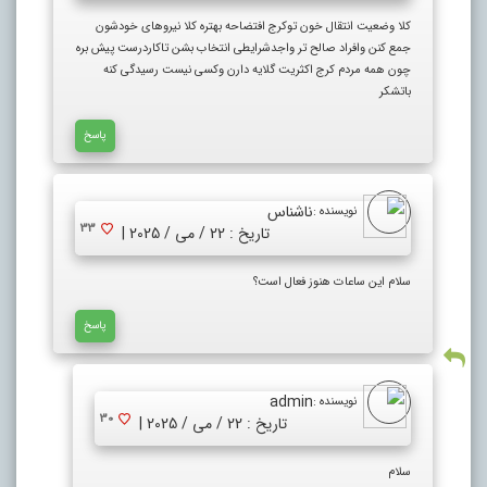
کلا وضعیت انتقال خون توکرج افتضاحه بهتره کلا نیروهای خودشون
جمع کنن وافراد صالح تر واجدشرایطی انتخاب بشن تاکاردرست پیش بره
چون همه مردم کرج اکثریت گلایه دارن وکسی نیست رسیدگی کنه
باتشکر
پاسخ
ناشناس
نویسنده :
33
تاریخ : 22 / می / 2025 |
سلام این ساعات هنوز فعال است؟
پاسخ
admin
نویسنده :
30
تاریخ : 22 / می / 2025 |
سلام