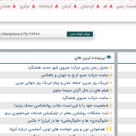
نشست زمین
قم
کردستان
کرمان
کرمانشاه
مرکزی
همدان
://karajrasa.ir/?p=26487
لینک کوتاه خبر:
پربیننده ترین های
جدول زمان بندی حرکت متروی شهر جدید هشتگرد
ساعت حرکت مترو کرج به تهران و بالعکس
تبریک روز مربی؛ جمله، متن و پیام تبریک روز جهانی مربی
فیلم های در حال اکران سینما ساویز
ساعت حرکت متروی هشتگرد
شخصیت خود را با این تست جالب روانشناسی محک بزنید!
ثبت مشکلات روشنایی معابر در اپلیکیشن خدمات غیرحضوری برق
«شوگرددی» ها و «شوگرمامی» ها در ایران! + عکس
همخوانی نون و پنیر خواننده های لوس آنجلسی درباره کرونا