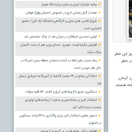
بیانیه مشترک ایران و عمان درباره تنگه هرمز
هشدار آتش نشانی کرج در خصوص احتمال وقوع طوفان
شروع کلاس های عملی و کارگاهی دانشگاه آزاد البرز/ حضور
اختیاری است
اولین تمدیدی استقلال در دوران بعد از جنگ مشخص شد
افزایش یکباره قیمت خودرو ؛ صدای وزیر هم از دست کاسبان
جنگ درآمد
 بروز این خطر
تفاق شرایطی را رقم زده که حالا ۱۸ استان کشور در خطر
پیام جدید رهبر انقلاب؛ آینده درخشان منطقه بدون آمریکا در
حال رقم خوردن است
۶۵۰۰ تُن سلاح در ۲۴ ساعت گذشته از آمریکا به اسرائیل ارسال
، کرمان،
شد
شاه هستند.
دستگیری سارق باغ ویلاهای کرج و کشف ۵۶ فقره سرقت
استاندار البرز بر ساماندهی و حمایت از واحدهای تولیدی
خسارت دیده تاکید کرد
دستور معاون استاندار البرز برای واگذاری ۴۳۰۰ واحد مسکونی
در اشتهارد
افتتاح زیرگذر خلیج فارس در گرمدره + ویدئو