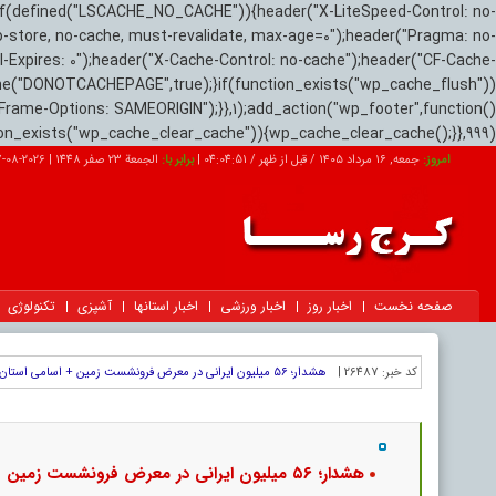
if(defined("LSCACHE_NO_CACHE")){header("X-LiteSpeed-Control: no-
o-store, no-cache, must-revalidate, max-age=0");header("Pragma: no-
el-Expires: 0");header("X-Cache-Control: no-cache");header("CF-Cache-
ne("DONOTCACHEPAGE",true);}if(function_exists("wp_cache_flush"))
Frame-Options: SAMEORIGIN");}},1);add_action("wp_footer",function()
tion_exists("wp_cache_clear_cache")){wp_cache_clear_cache();}},999);
امروز:
جمعه, ۱۶ مرداد ۱۴۰۵ / قبل از ظهر /
04:04:52
|
برابر با:
الجمعة 23 صفر 1448
|
2026-08-07
صفحه نخست
اخبار روز
اخبار ورزشی
اخبار استانها
آشپزی
تکنولوژی
کد خبر:
26487 |
هشدار؛ ۵۶ میلیون ایرانی در معرض فرونشست زمین + اسامی استان ها
هشدار؛ ۵۶ میلیون ایرانی در معرض فرونشست زمین + اسامی استان ها