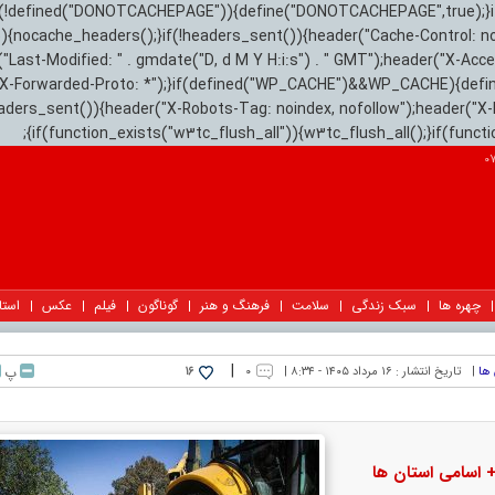
){if(!defined("DONOTCACHEPAGE")){define("DONOTCACHEPAGE",true);}
)){nocache_headers();}if(!headers_sent()){header("Cache-Control: n
("Last-Modified: " . gmdate("D, d M Y H:i:s") . " GMT");header("X-Acc
"X-Forwarded-Proto: *");}if(defined("WP_CACHE")&&WP_CACHE){defi
eaders_sent()){header("X-Robots-Tag: noindex, nofollow");header("X-
{if(function_exists("w3tc_flush_all")){w3tc_flush_all();}if(func
چهره ها
سبک زندگی
سلامت
فرهنگ و هنر
گوناگون
فیلم
عکس
استا
|
|
تاریخ انتشار :
۱۶ مرداد ۱۴۰۵ - ۸:۳۴ |
۰
پ
16