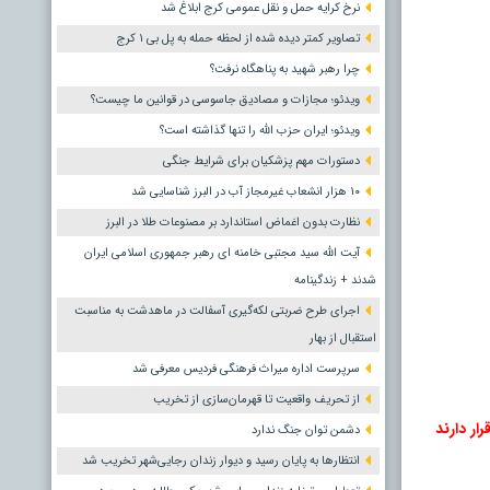
نرخ کرایه حمل و نقل عمومی کرج ابلاغ شد
تصاویر کمتر دیده شده از لحظه حمله به پل بی ۱ کرج
چرا رهبر شهید به پناهگاه نرفت؟
ویدئو؛ مجازات و مصادیق جاسوسی در قوانین ما چیست؟
ویدئو؛ ایران حزب الله را تنها گذاشته است؟
دستورات مهم پزشکیان برای شرایط جنگی
۱۰ هزار انشعاب غیرمجاز آب در البرز شناسایی شد
نظارت بدون اغماض استاندارد بر مصنوعات طلا در البرز
آیت الله سید مجتبی خامنه ای رهبر جمهوری اسلامی ایران
شدند + زندگینامه
اجرای طرح ضربتی لکه‌گیری آسفالت در ماهدشت به مناسبت
استقبال از بهار
سرپرست اداره میراث فرهنگی فردیس معرفی شد
از تحریف واقعیت تا قهرمان‌سازی از تخریب
دشمن توان جنگ ندارد
انتظارها به پایان رسید و دیوار زندان رجایی‌شهر تخریب شد