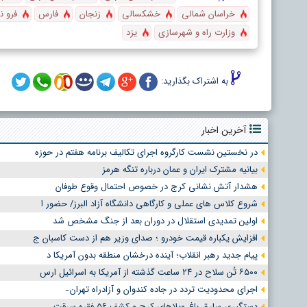
خراسان شمالی
خشکسالی
زنجان
فارس
فرو 
وزارت راه و شهرسازی
یزد
به اشتراک بگذارید:
آخرین اخبار
در نخستین نشست کارگروه اجرای تکالیف برنامه هفتم در حوزه
بیانیه مشترک ایران و عمان درباره تنگه هرمز
هشدار آتش نشانی کرج در خصوص احتمال وقوع طوفان
شروع کلاس های عملی و کارگاهی دانشگاه آزاد البرز/ حضور ا
اولین تمدیدی استقلال در دوران بعد از جنگ مشخص شد
افزایش یکباره قیمت خودرو ؛ صدای وزیر هم از دست کاسبان ج
پیام جدید رهبر انقلاب؛ آینده درخشان منطقه بدون آمریکا د
۶۵۰۰ تُن سلاح در ۲۴ ساعت گذشته از آمریکا به اسرائیل ارس
اجرای محدودیت تردد در جاده کندوان و آزادراه تهران ̵
دستگیری سارق باغ ویلاهای کرج و کشف ۵۶ فقره سرقت