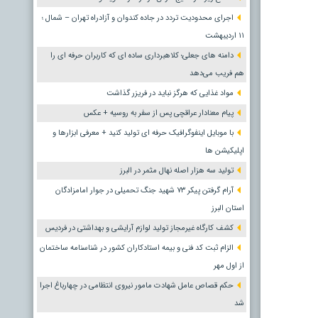
اجرای محدودیت تردد در جاده کندوان و آزادراه تهران – شمال ؛
١١ اردیبهشت
دامنه های جعلی؛ کلاهبرداری ساده ای که کاربران حرفه ای را
هم فریب می‌دهد
مواد غذایی که هرگز نباید در فریزر گذاشت
پیام معنادار عراقچی پس از سفر به روسیه + عکس
با موبایل اینفوگرافیک حرفه ای تولید کنید + معرفی ابزارها و
اپلیکیشن ها
تولید سه هزار اصله نهال مثمر در البرز
آرام گرفتن پیکر ۷۳ شهید جنگ تحمیلی در جوار امامزادگان
استان البرز
کشف کارگاه غیرمجاز تولید لوازم آرایشی و بهداشتی در فردیس
الزام ثبت کد فنی و بیمه استادکاران کشور در شناسنامه ساختمان
از اول مهر
حکم قصاص عامل شهادت مامور نیروی انتظامی در چهارباغ اجرا
شد