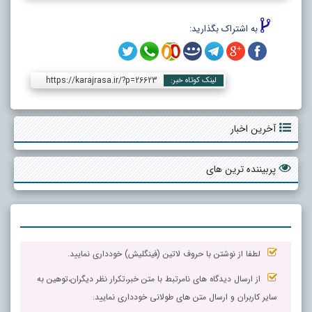
به اشتراک بگذارید:
https://karajrasa.ir/?p=26623
لینک کوتاه خبر:
آخرین اخبار
پربیننده ترین های
لطفا از نوشتن با حروف لاتین (فینگلیش) خودداری نمایید.
از ارسال دیدگاه های نامرتبط با متن خبر،تکرار نظر دیگران،توهین به
سایر کاربران و ارسال متن های طولانی خودداری نمایید.