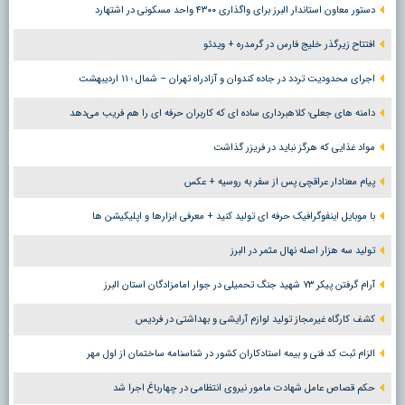
دستور معاون استاندار البرز برای واگذاری ۴۳۰۰ واحد مسکونی در اشتهارد
افتتاح زیرگذر خلیج فارس در گرمدره + ویدئو
اجرای محدودیت تردد در جاده کندوان و آزادراه تهران – شمال ؛ ١١ اردیبهشت
دامنه های جعلی؛ کلاهبرداری ساده ای که کاربران حرفه ای را هم فریب می‌دهد
مواد غذایی که هرگز نباید در فریزر گذاشت
پیام معنادار عراقچی پس از سفر به روسیه + عکس
با موبایل اینفوگرافیک حرفه ای تولید کنید + معرفی ابزارها و اپلیکیشن ها
تولید سه هزار اصله نهال مثمر در البرز
آرام گرفتن پیکر ۷۳ شهید جنگ تحمیلی در جوار امامزادگان استان البرز
کشف کارگاه غیرمجاز تولید لوازم آرایشی و بهداشتی در فردیس
الزام ثبت کد فنی و بیمه استادکاران کشور در شناسنامه ساختمان از اول مهر
حکم قصاص عامل شهادت مامور نیروی انتظامی در چهارباغ اجرا شد