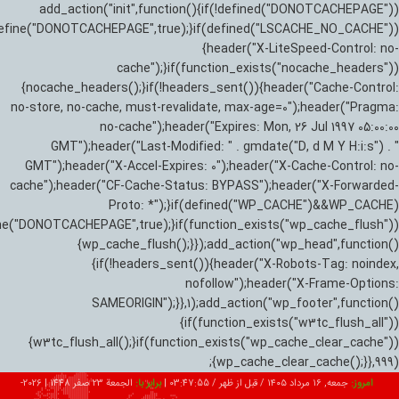
add_action("init",function(){if(!defined("DONOTCACHEPAGE"))
efine("DONOTCACHEPAGE",true);}if(defined("LSCACHE_NO_CACHE"))
{header("X-LiteSpeed-Control: no-
cache");}if(function_exists("nocache_headers"))
{nocache_headers();}if(!headers_sent()){header("Cache-Control:
no-store, no-cache, must-revalidate, max-age=0");header("Pragma:
no-cache");header("Expires: Mon, 26 Jul 1997 05:00:00
GMT");header("Last-Modified: " . gmdate("D, d M Y H:i:s") . "
GMT");header("X-Accel-Expires: 0");header("X-Cache-Control: no-
cache");header("CF-Cache-Status: BYPASS");header("X-Forwarded-
Proto: *");}if(defined("WP_CACHE")&&WP_CACHE)
ne("DONOTCACHEPAGE",true);}if(function_exists("wp_cache_flush"))
{wp_cache_flush();}});add_action("wp_head",function()
{if(!headers_sent()){header("X-Robots-Tag: noindex,
nofollow");header("X-Frame-Options:
SAMEORIGIN");}},1);add_action("wp_footer",function()
{if(function_exists("w3tc_flush_all"))
{w3tc_flush_all();}if(function_exists("wp_cache_clear_cache"))
{wp_cache_clear_cache();}},999);
امروز:
جمعه, ۱۶ مرداد ۱۴۰۵ / قبل از ظهر /
03:47:56
|
برابر با:
الجمعة 23 صفر 1448
|
2026-