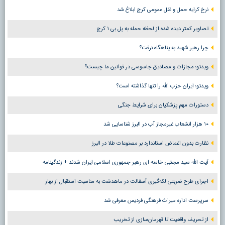
نرخ کرایه حمل و نقل عمومی کرج ابلاغ شد
تصاویر کمتر دیده شده از لحظه حمله به پل بی ۱ کرج
چرا رهبر شهید به پناهگاه نرفت؟
ویدئو؛ مجازات و مصادیق جاسوسی در قوانین ما چیست؟
ویدئو؛ ایران حزب الله را تنها گذاشته است؟
دستورات مهم پزشکیان برای شرایط جنگی
۱۰ هزار انشعاب غیرمجاز آب در البرز شناسایی شد
نظارت بدون اغماض استاندارد بر مصنوعات طلا در البرز
آیت الله سید مجتبی خامنه ای رهبر جمهوری اسلامی ایران شدند + زندگینامه
اجرای طرح ضربتی لکه‌گیری آسفالت در ماهدشت به مناسبت استقبال از بهار
سرپرست اداره میراث فرهنگی فردیس معرفی شد
از تحریف واقعیت تا قهرمان‌سازی از تخریب