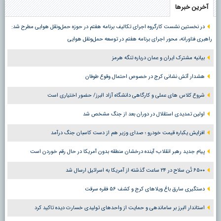
آخرین خبرها
در نخستین نشست کارگروه اجرای تکالیف برنامه هفتم در حوزه حمل‌ونقل هوایی مطرح شد:
راهبری فناورانه، محور اجرای برنامه هفتم در توسعه حمل‌ونقل هوایی
بیانیه مشترک ایران و عمان درباره تنگه هرمز
هشدار آتش نشانی کرج در خصوص احتمال وقوع طوفان
شروع کلاس های عملی و کارگاهی دانشگاه آزاد البرز/ حضور اختیاری است
اولین تمدیدی استقلال در دوران بعد از جنگ مشخص شد
افزایش یکباره قیمت خودرو ؛ صدای وزیر هم از دست کاسبان جنگ درآمد
پیام جدید رهبر انقلاب؛ آینده درخشان منطقه بدون آمریکا در حال رقم خوردن است
۶۵۰۰ تُن سلاح در ۲۴ ساعت گذشته از آمریکا به اسرائیل ارسال شد
دستگیری سارق باغ ویلاهای کرج و کشف ۵۶ فقره سرقت
استاندار البرز بر ساماندهی و حمایت از واحدهای تولیدی خسارت دیده تاکید کرد