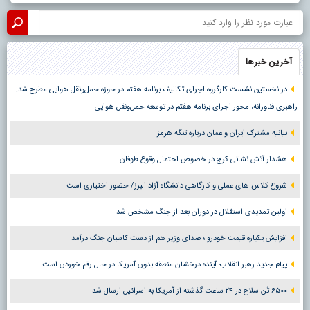
آخرین خبرها
در نخستین نشست کارگروه اجرای تکالیف برنامه هفتم در حوزه حمل‌ونقل هوایی مطرح شد:
راهبری فناورانه، محور اجرای برنامه هفتم در توسعه حمل‌ونقل هوایی
بیانیه مشترک ایران و عمان درباره تنگه هرمز
هشدار آتش نشانی کرج در خصوص احتمال وقوع طوفان
شروع کلاس های عملی و کارگاهی دانشگاه آزاد البرز/ حضور اختیاری است
اولین تمدیدی استقلال در دوران بعد از جنگ مشخص شد
افزایش یکباره قیمت خودرو ؛ صدای وزیر هم از دست کاسبان جنگ درآمد
پیام جدید رهبر انقلاب؛ آینده درخشان منطقه بدون آمریکا در حال رقم خوردن است
۶۵۰۰ تُن سلاح در ۲۴ ساعت گذشته از آمریکا به اسرائیل ارسال شد