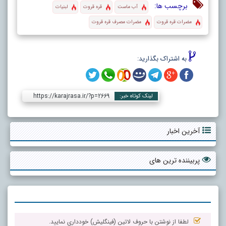
برچسب ها:
آب ماست
قره قروت
لبنیات
مضرات قره قروت
مضرات مصرف قره قروت
به اشتراک بگذارید:
https://karajrasa.ir/?p=2669
لینک کوتاه خبر:
آخرین اخبار
پربیننده ترین های
لطفا از نوشتن با حروف لاتین (فینگلیش) خودداری نمایید.