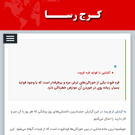
08-10
تبلیغات
درباره ما
ارتباط با ما
RSS
|
کد خبر:
2669 |
آشنایی با فواید قره قروت
|
تاریخ انتشار :
۱۹ مرداد ۱۴۰۵ - ۸:۱۳ |
20
۰
پ
آشنایی با فواید قره قروت
قره قروت یکی از خوراکی‌های ترش مزه و پرطرفدار است که با وجود فواید
بسیار، زیاده روی در خوردن آن عوارض خطرناکی دارد.
، در این گزارش جدیدترین دانستنی‌های روز پزشکی که هر روز با آن سر و
به گزارش کرج رسا
کار دارید را دنبال می‌کنیم.
خوشمزه‌ ترین ماده غذایی در بین خوراکی‌ها قره قروت است که از لبنیات گرفته می‌شود. این