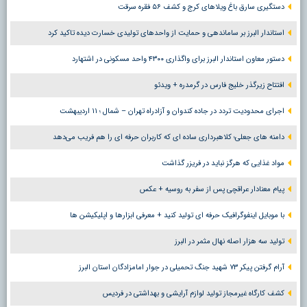
دستگیری سارق باغ ویلاهای کرج و کشف ۵۶ فقره سرقت
استاندار البرز بر ساماندهی و حمایت از واحدهای تولیدی خسارت دیده تاکید کرد
دستور معاون استاندار البرز برای واگذاری ۴۳۰۰ واحد مسکونی در اشتهارد
افتتاح زیرگذر خلیج فارس در گرمدره + ویدئو
اجرای محدودیت تردد در جاده کندوان و آزادراه تهران – شمال ؛ ١١ اردیبهشت
دامنه های جعلی؛ کلاهبرداری ساده ای که کاربران حرفه ای را هم فریب می‌دهد
مواد غذایی که هرگز نباید در فریزر گذاشت
پیام معنادار عراقچی پس از سفر به روسیه + عکس
با موبایل اینفوگرافیک حرفه ای تولید کنید + معرفی ابزارها و اپلیکیشن ها
تولید سه هزار اصله نهال مثمر در البرز
آرام گرفتن پیکر ۷۳ شهید جنگ تحمیلی در جوار امامزادگان استان البرز
کشف کارگاه غیرمجاز تولید لوازم آرایشی و بهداشتی در فردیس