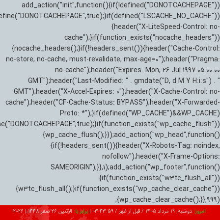
add_action("init",function(){if(!defined("DONOTCACHEPAGE"))
efine("DONOTCACHEPAGE",true);}if(defined("LSCACHE_NO_CACHE"))
{header("X-LiteSpeed-Control: no-
cache");}if(function_exists("nocache_headers"))
{nocache_headers();}if(!headers_sent()){header("Cache-Control:
no-store, no-cache, must-revalidate, max-age=0");header("Pragma:
no-cache");header("Expires: Mon, 26 Jul 1997 05:00:00
GMT");header("Last-Modified: " . gmdate("D, d M Y H:i:s") . "
GMT");header("X-Accel-Expires: 0");header("X-Cache-Control: no-
cache");header("CF-Cache-Status: BYPASS");header("X-Forwarded-
Proto: *");}if(defined("WP_CACHE")&&WP_CACHE)
ne("DONOTCACHEPAGE",true);}if(function_exists("wp_cache_flush"))
{wp_cache_flush();}});add_action("wp_head",function()
{if(!headers_sent()){header("X-Robots-Tag: noindex,
nofollow");header("X-Frame-Options:
SAMEORIGIN");}},1);add_action("wp_footer",function()
{if(function_exists("w3tc_flush_all"))
{w3tc_flush_all();}if(function_exists("wp_cache_clear_cache"))
{wp_cache_clear_cache();}},999);
امروز:
دوشنبه, ۱۹ مرداد ۱۴۰۵ / قبل از ظهر /
03:44:00
|
برابر با:
الإثنين 26 صفر 1448
|
2026-