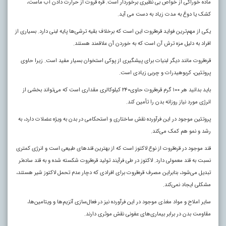
ماده خوراکی از خواص بی نظیری برخوردار است. قره قروت از حرارت دادن آب ماست،
کشک یا دوغ به مدت زیاد به دست می آید.
یکی از مهم‌ترین فواید قره‌قروت این است که برخلاف بقیه ترشی‌ها پایه لبنی دارد. بسیاری از
افراد به دلیل مزه ترش آن است که به خوردن آن علاقمند هستند.
قره‌قروت مانند دیگر لبنیات برای پیشگیری از پوکی استخوان بسیار مفید است. زیرا حاوی
پروتئین، کربوهیدرات و چربی زیادی است.
باید بدانید هر ۱۰۰ گرم قره‌قروت حاوی۲۴۰ کیلوکالری مقداری است که می‌تواند بخشی از
انرژی مورد نیاز روزانه بدن را تأمین کند.
پروتئین موجود در این فرآورده نقش ساختاری و استحکامی در بدن به ویژه عضلات دارد، به
رشد و نمو هم کمک می‌کند.
قند موجود در قره‌قروت از نوع لاکتوز است که از بهترین قند‌های طبیعی است و انرژی کمتری
نسبت به قند معمولی دارد. لاکتوز در طی فرآیند تولید قره‌قروت شکسته شده و به قند ساده‌تر
تبدیل می‌شود، بنابراین مصرف قره‌قروت برای افرادی که دچار عدم تحمل لاکتوز شیر هستند،
مشکلی ایجاد نمی‌کند.
سایر املاح و مواد مغذی موجود در این فرآورده نیز در فعال‌سازی آنزیم‌ها و ویتامین‌ها،
مقاومت بدن در برابر بیماری‌های عفونی نقش موثری دارند.