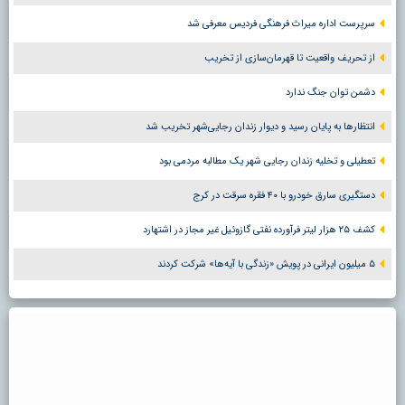
سرپرست اداره میراث فرهنگی فردیس معرفی شد
از تحریف واقعیت تا قهرمان‌سازی از تخریب
دشمن توان جنگ ندارد
انتظارها به پایان رسید و دیوار زندان رجایی‌شهر تخریب شد
تعطیلی و تخلیه زندان رجایی شهر یک مطالبه مردمی بود
دستگیری سارق خودرو با ۴۰ فقره سرقت در کرج
کشف ۲۵ هزار لیتر فرآورده نفتی گازوئیل غیر مجاز در اشتهارد
۵ میلیون ایرانی در پویش «زندگی با آیه‌ها» شرکت کردند