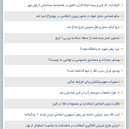
الزام ثبت کد فنی و بیمه استادکاران کشور در شناسنامه ساختمان از اول مهر
حکم قصاص عامل شهادت مامور نیروی انتظامی در چهارباغ اجرا شد
نرخ کرایه حمل و نقل عمومی کرج ابلاغ شد
تصاویر کمتر دیده شده از لحظه حمله به پل بی ۱ کرج
چرا رهبر شهید به پناهگاه نرفت؟
ویدئو؛ مجازات و مصادیق جاسوسی در قوانین ما چیست؟
ویدئو؛ ایران حزب الله را تنها گذاشته است؟
دستورات مهم پزشکیان برای شرایط جنگی
۱۰ هزار انشعاب غیرمجاز آب در البرز شناسایی شد
نظارت بدون اغماض استاندارد بر مصنوعات طلا در البرز
آیت الله سید مجتبی خامنه ای رهبر جمهوری اسلامی ایران شدند + زندگینامه
اجرای طرح ضربتی لکه‌گیری آسفالت در ماهدشت به مناسبت استقبال از بهار