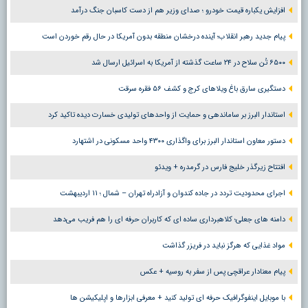
افزایش یکباره قیمت خودرو ؛ صدای وزیر هم از دست کاسبان جنگ درآمد
پیام جدید رهبر انقلاب؛ آینده درخشان منطقه بدون آمریکا در حال رقم خوردن است
۶۵۰۰ تُن سلاح در ۲۴ ساعت گذشته از آمریکا به اسرائیل ارسال شد
دستگیری سارق باغ ویلاهای کرج و کشف ۵۶ فقره سرقت
استاندار البرز بر ساماندهی و حمایت از واحدهای تولیدی خسارت دیده تاکید کرد
دستور معاون استاندار البرز برای واگذاری ۴۳۰۰ واحد مسکونی در اشتهارد
افتتاح زیرگذر خلیج فارس در گرمدره + ویدئو
اجرای محدودیت تردد در جاده کندوان و آزادراه تهران – شمال ؛ ١١ اردیبهشت
دامنه های جعلی؛ کلاهبرداری ساده ای که کاربران حرفه ای را هم فریب می‌دهد
مواد غذایی که هرگز نباید در فریزر گذاشت
پیام معنادار عراقچی پس از سفر به روسیه + عکس
با موبایل اینفوگرافیک حرفه ای تولید کنید + معرفی ابزارها و اپلیکیشن ها