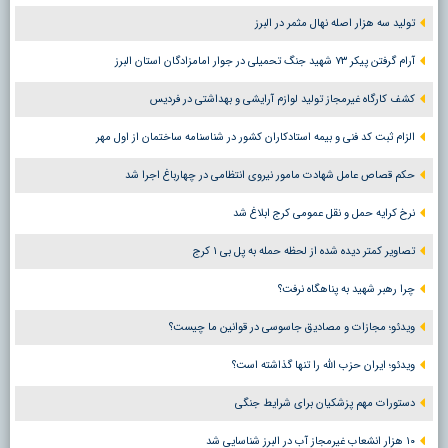
تولید سه هزار اصله نهال مثمر در البرز
آرام گرفتن پیکر ۷۳ شهید جنگ تحمیلی در جوار امامزادگان استان البرز
کشف کارگاه غیرمجاز تولید لوازم آرایشی و بهداشتی در فردیس
الزام ثبت کد فنی و بیمه استادکاران کشور در شناسنامه ساختمان از اول مهر
حکم قصاص عامل شهادت مامور نیروی انتظامی در چهارباغ اجرا شد
نرخ کرایه حمل و نقل عمومی کرج ابلاغ شد
تصاویر کمتر دیده شده از لحظه حمله به پل بی ۱ کرج
چرا رهبر شهید به پناهگاه نرفت؟
ویدئو؛ مجازات و مصادیق جاسوسی در قوانین ما چیست؟
ویدئو؛ ایران حزب الله را تنها گذاشته است؟
دستورات مهم پزشکیان برای شرایط جنگی
۱۰ هزار انشعاب غیرمجاز آب در البرز شناسایی شد