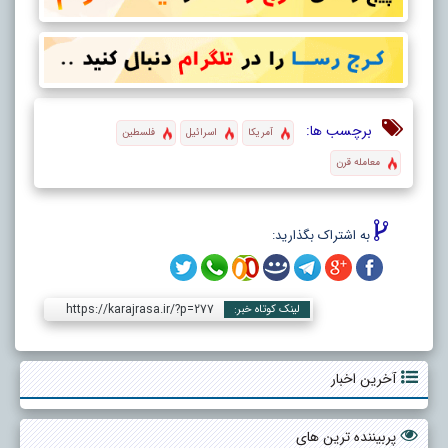
برچسب ها:
آمریکا
اسرائیل
فلسطین
معامله قرن
به اشتراک بگذارید:
https://karajrasa.ir/?p=277
لینک کوتاه خبر:
آخرین اخبار
پربیننده ترین های