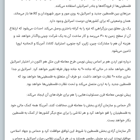
فلسطینی‌ها از فرودگاه‌ها و بنادر اسرائیلی استفاده می‌کنند.
مرزهای بین فلسطین جدید و اسرائیل به روی عبور و مرور شهروندان و کالاها باز می‌ماند،
همان وضعیتی که برای کشورهای دوست اسرائیل وجود دارد.
یک پل معلق بین بزرگراهی که غزه را به کرانه باختری وصل می‌کند احداث می‌شود که ارتفاع
آن از سطح زمین به ۳۰ می‌رسد و کار ساخت آن به یک شرکت چینی واگذار خواهد شد و
هزینه آن هم با مشارکت چین، ژاپن، کره جنوبی، استرابیا، کانادا، آمریکا و اتحادیه اروپا
تامین می‌شود.
درباره غور اردن هم بر اساس پیش نویس طرح معامله قرن مثل هم اکنون در اختیار اسرائیل
باقی خواهد ماند در حالی که جاده ۹۰ به جاده چهار طرفه تغییر خواهد کرد. اسرائیل بر جدا
سازی جاده ۹۰ نظارت خواهد داشت. دو طرف آن متعلق به فلسطینی‌ها خواهد بود که
فلسطین جدید را به اردن متصل می‌کند و تحت نظارت فلسطینی‌ها خواهد بود.
پیش نویس معامله قرن مسئولیت‌هایی را هم برای طرف‌های آن ایجاد می‌کند:
اگر حماس و سازمان آزادی بخش با معامله قرن مخالفت کنند، آمریکا همه کمک مالی خود
به فلسطینیان را لغو خواهد کرد و هر تلاشی را برای منع دیگر کشورها از کمک به فلسطین
بکار خواهد بست.
اگر سازمان آزادی بخش فلسطین با شروط این توافق موافقت کرد و حماس و جهاد اسلامی
موافق نبودند این دو جنبش مقصر هستند و در هر درگیری نظامی میان اسرائیل و حماس،