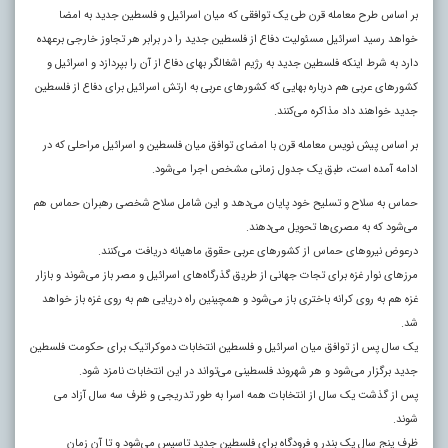
بر اساس طرح معامله قرن طی یک توافقی که میان اسرائیل و فلسطین جدید به امضا
خواهد رسید اسرائیل مسئولیت دفاع از فلسطین جدید را در برابر هر تجاوز خارجی برعهده
دارد به شرط اینکه فلسطین جدید به رژیم اشغالگر بهای دفاع از آن را بپردازد و اسرائیل و
کشورهای عربی هم درباره بهایی که کشورهای عربی به ارتش اسرائیل برای دفاع از فلسطین
جدید خواهند داد مذاکره می‌کنند.
بر اساس پیش نویس معامله قرن با امضای توافق میان فلسطین و اسرائیل مراحلی که در
ادامه آمده است، طبق یک جدول زمانی مشخص اجرا می‌شود.
حماس به سلاح و تسلیح خود پایان می‌دهد و این شامل سلاح شخصی رهبران حماس هم
می‌شود که به مصری‌ها تحویل می‌دهند.
درعوض نیروهای حماس از کشورهای عربی حقوق ماهیانه دریافت می‌کنند.
مرزهای نوار غزه برای تجات جهانی از طریق گذرگاه‌های اسرائیل و مصر باز می‌شوند و بازار
غزه هم به روی کرانه باختری باز می‌شود و همچینین راه دریایی هم به روی غزه باز خواهد
شد.
یک سال پس از توافق میان اسرائیل و فلسطین انتخابات دموکراتیک برای حکومت فلسطین
جدید برگزار می‌شود و هر شهروند فلسطینی می‌تواند در این انتخابات نامزد شود.
پس از گذشت یک سال از انتخابات همه اسرا به طور تدریجی و ظرف سه سال آزاد می
شوند.
ظرف پنج سال یک بندر و فرودگاه برای فلسطین جدید تاسیس می‌شود و تا آن زمان