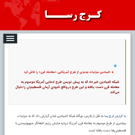
08-10
تبلیغات
درباره ما
ارتباط با ما
RSS
کد خبر:
277 |
المیادین جزئیات جدیدی از طرح آمریکایی «معامله قرن» را فاش کرد
|
|
تاریخ انتشار :
۱۹ مرداد ۱۴۰۵ - ۱۰:۵۵ |
۰
پ
7
المیادین جزئیات جدیدی از طرح آمریکایی «معامله قرن» را فاش کرد
شبکه المیادین خبر داد که به پیش نویس طرح ادعایی آمریکا موسوم به
معامله قرن دست یافته و این طرح در واقع نابودی آرمان فلسطینیان را دنبال
می‌کند.
به نقل از فارس، وبگاه شبکه المیادین لبنان گزارش داد که به جزئیات
به گزارش کرج رسا
بیشتری از طرح موسوم به معامله قرن آمریکا درباره سازش رژیم اشغالگر صهیونیستی با
فلسطینی‌ها دست یافته است.