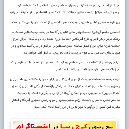
آمریکا از اسرائیل برای هدف گرفتن رهبران حماس و جهاد اسلامی کمک خواهد کرد.
در صورتی که اسرائیل با معامله قرن مخالفت کند کمک‌های اقتصادی به آن متوقف می‌شود.
این طرح همچنین شامل انتقال قیمومیت مسجد الاقصی از دست اردن به عربستان است.
«حمد‌بن جاسم آل‌ثانی» نخست‌وزیر سابق قطر، روز گذشته در رشته توئیت‌هایی نسبت به
نزدیک بودن زمان اجرای طرح آمریکایی «معامله قرن» هشدار داد و نوشت: اجرای طرح
«معامله قرن» برای حل و فصل مناقشه میان فلسطین و اسرائیل در سال آینده میلادی و در
صورت بقای «بنیامین نتانیاهو» در پست نخست‌وزیری اسرائیل آغاز خواهد شد.
آل ثانی نوشت: از اتحادیه عرب می‌خواهم رویکرد یکپارچه‌ای برای تعامل با این طرحی، که
نمی‌تواند به نفع آرمان‌های فلسطین باشد، اتخاذ کند.
طرح موسوم به «معامله قرن» که از سوی آمریکا برای پایان دادن به مناقشه بین فلسطینیان
و صهیونیست‌ها مطرح شده، به دنبال حذف همیشگی بازگشت آوارگان فلسطینی (مطابق
آمار ۶ میلیون) به سرزمین خود و اسکان آن‌ها در «وطن جایگزین» است. به رسمیت
شناختن قدس به عنوان پایتخت رژیم صهیونیستی از سوی رئیس جمهوی آمریکا و انتقال
سفارت این کشور از تل‌آویو به شهر قدس در این راستا انجام شده است.