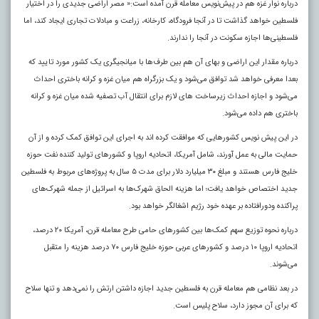
درباره نوار غزه هم در پیش‌نویس معامله قرن آمده است:« مصر اراضی جدیدی را در اختیار
فلسطین خواهد گذاشت تا در آنجا فرودگاه، کارخانه، زراعت و مبادلات تجاری ایجاد کند، اما
فلسطینی‌ها اجازه سکونت در آنجا را ندارند.
درباره مقدار این اراضی و بهای آن هم بین طرف‌ها با میانجیگری یک کشور مورد تایید که
بعدا معرفی خواهد شد توافق می‌شود و یک بزرگراه هم میان غزه و کرانه باختری احداث
می‌شود و اجازه احداث زیرساخت های لازم برای انتقال آب تصفیه شده میان غزه و کرانه
باختری هم داده می‌شود.
در این پیش نویس کشورهایی که موافقت کرده اند به اجرای این توافق کمک کرده و از آن
حمایت مالی به عمل آورند، شامل آمریکا، اتحادیه اروپا و کشورهای تولید کننده نفت حوزه
خلیج فارس هستند و مبلغ ۳۰ میلیارد دلار برای مدت ۵ سال به پروژه‌های مربوط به فلسطین
جدید اختصاص خواهد یافت؛ اما هزینه الحاق شهرک‌ها به اسرائیل از جمله شهرک‌های
پراکنده ودورافتاده بر عهده خود رژیم اشغالگر خواهد بود.
درباره نحوه توزیع سهم کمک‌ها بین کشورهای حامی طرح معامله قرن، آمریکا ۲۰ درصد،
اتحادیه اروپا ۱۰ درصد و کشورهای عربی حوزه خلیج فارس ۷۰ درصد هزینه را متقبل
می‌شوند.
در بعد نظامی هم معامله قرن به فلسطین جدید اجازه داشتن ارتش را نمی‌دهد و تنها سلاح
که برای آن مجوز دارد، سلاح پلیس است.