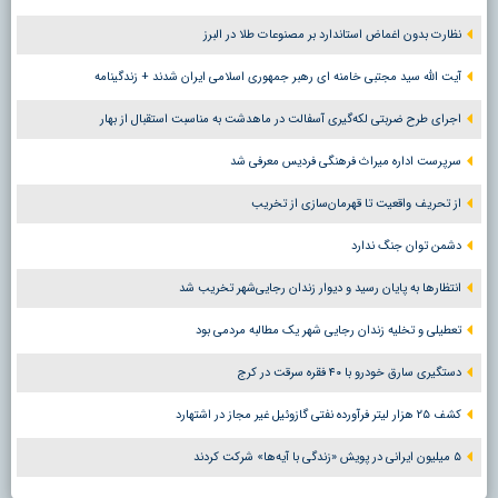
نظارت بدون اغماض استاندارد بر مصنوعات طلا در البرز
آیت الله سید مجتبی خامنه ای رهبر جمهوری اسلامی ایران شدند + زندگینامه
اجرای طرح ضربتی لکه‌گیری آسفالت در ماهدشت به مناسبت استقبال از بهار
سرپرست اداره میراث فرهنگی فردیس معرفی شد
از تحریف واقعیت تا قهرمان‌سازی از تخریب
دشمن توان جنگ ندارد
انتظارها به پایان رسید و دیوار زندان رجایی‌شهر تخریب شد
تعطیلی و تخلیه زندان رجایی شهر یک مطالبه مردمی بود
دستگیری سارق خودرو با ۴۰ فقره سرقت در کرج
کشف ۲۵ هزار لیتر فرآورده نفتی گازوئیل غیر مجاز در اشتهارد
۵ میلیون ایرانی در پویش «زندگی با آیه‌ها» شرکت کردند