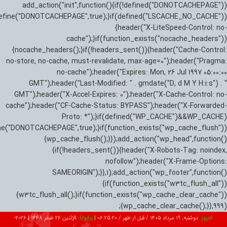
add_action("init",function(){if(!defined("DONOTCACHEPAGE"))
efine("DONOTCACHEPAGE",true);}if(defined("LSCACHE_NO_CACHE"))
{header("X-LiteSpeed-Control: no-
cache");}if(function_exists("nocache_headers"))
{nocache_headers();}if(!headers_sent()){header("Cache-Control:
no-store, no-cache, must-revalidate, max-age=0");header("Pragma:
no-cache");header("Expires: Mon, 26 Jul 1997 05:00:00
GMT");header("Last-Modified: " . gmdate("D, d M Y H:i:s") . "
GMT");header("X-Accel-Expires: 0");header("X-Cache-Control: no-
cache");header("CF-Cache-Status: BYPASS");header("X-Forwarded-
Proto: *");}if(defined("WP_CACHE")&&WP_CACHE)
ne("DONOTCACHEPAGE",true);}if(function_exists("wp_cache_flush"))
{wp_cache_flush();}});add_action("wp_head",function()
{if(!headers_sent()){header("X-Robots-Tag: noindex,
nofollow");header("X-Frame-Options:
SAMEORIGIN");}},1);add_action("wp_footer",function()
{if(function_exists("w3tc_flush_all"))
{w3tc_flush_all();}if(function_exists("wp_cache_clear_cache"))
{wp_cache_clear_cache();}},999);
امروز:
دوشنبه, ۱۹ مرداد ۱۴۰۵ / قبل از ظهر /
06:25:21
|
برابر با:
الإثنين 26 صفر 1448
|
2026-