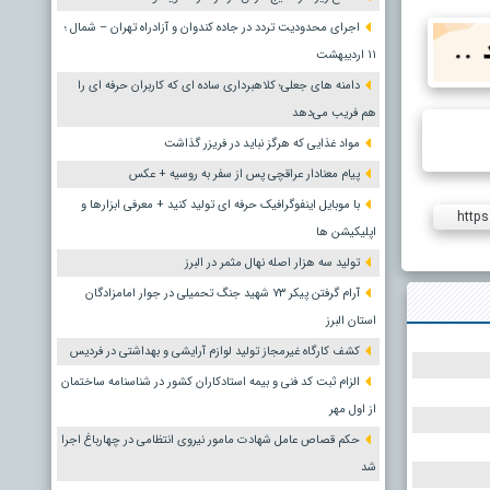
اجرای محدودیت تردد در جاده کندوان و آزادراه تهران – شمال ؛
١١ اردیبهشت
دامنه های جعلی؛ کلاهبرداری ساده ای که کاربران حرفه ای را
هم فریب می‌دهد
مواد غذایی که هرگز نباید در فریزر گذاشت
پیام معنادار عراقچی پس از سفر به روسیه + عکس
با موبایل اینفوگرافیک حرفه ای تولید کنید + معرفی ابزارها و
https
اپلیکیشن ها
تولید سه هزار اصله نهال مثمر در البرز
آرام گرفتن پیکر ۷۳ شهید جنگ تحمیلی در جوار امامزادگان
استان البرز
کشف کارگاه غیرمجاز تولید لوازم آرایشی و بهداشتی در فردیس
الزام ثبت کد فنی و بیمه استادکاران کشور در شناسنامه ساختمان
از اول مهر
حکم قصاص عامل شهادت مامور نیروی انتظامی در چهارباغ اجرا
شد