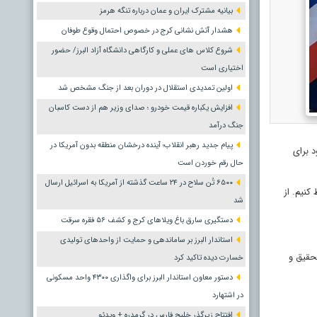
بیانیه مشترک ایران و عمان درباره تنگه هرمز
هشدار آتش نشانی کرج در خصوص احتمال وقوع طوفان
شروع کلاس های عملی و کارگاهی دانشگاه آزاد البرز/ حضور
اختیاری است
اولین تمدیدی استقلال در دوران بعد از جنگ مشخص شد
افزایش یکباره قیمت خودرو ؛ صدای وزیر هم از دست کاسبان
جنگ درآمد
پیام جدید رهبر انقلاب؛ آینده درخشان منطقه بدون آمریکا در
د برای
حال رقم خوردن است
۶۵۰۰ تُن سلاح در ۲۴ ساعت گذشته از آمریکا به اسرائیل ارسال
کنیم. از
شد
دستگیری سارق باغ ویلاهای کرج و کشف ۵۶ فقره سرقت
استاندار البرز بر ساماندهی و حمایت از واحدهای تولیدی
حقیق و
خسارت دیده تاکید کرد
دستور معاون استاندار البرز برای واگذاری ۴۳۰۰ واحد مسکونی
در اشتهارد
افتتاح زیرگذر خلیج فارس در گرمدره + ویدئو