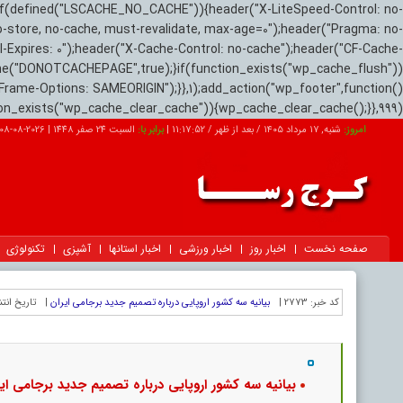
if(defined("LSCACHE_NO_CACHE")){header("X-LiteSpeed-Control: no-
o-store, no-cache, must-revalidate, max-age=0");header("Pragma: no-
el-Expires: 0");header("X-Cache-Control: no-cache");header("CF-Cache-
ne("DONOTCACHEPAGE",true);}if(function_exists("wp_cache_flush"))
Frame-Options: SAMEORIGIN");}},1);add_action("wp_footer",function()
tion_exists("wp_cache_clear_cache")){wp_cache_clear_cache();}},999);
امروز:
شنبه, ۱۷ مرداد ۱۴۰۵ / بعد از ظهر /
11:17:53
|
برابر با:
السبت 24 صفر 1448
|
2026-08-08
صفحه نخست
اخبار روز
اخبار ورزشی
اخبار استانها
آشپزی
تکنولوژی
کد خبر:
2773 |
بیانیه سه کشور اروپایی درباره تصمیم جدید برجامی ایران
|
تاریخ انتش
بیانیه سه کشور اروپایی درباره تصمیم جدید برجامی ای