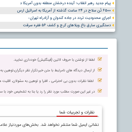
پیام جدید رهبر انقلاب؛ آینده درخشان منطقه بدون آمریکا د
۶۵۰۰ تُن سلاح در ۲۴ ساعت گذشته از آمریکا به اسرائیل ارس
اجرای محدودیت تردد در جاده کندوان و آزادراه تهران ̵
دستگیری سارق باغ ویلاهای کرج و کشف ۵۶ فقره سرقت
لطفا از نوشتن با حروف لاتین (فینگلیش) خودداری نمایید.
از ارسال دیدگاه های نامرتبط با متن خبر،تکرار نظر دیگران،توهین به
لطفا نظرات بدون بی احترامی ، افترا و توهین به مسٔولان، اقلیت ها
در غیر این صورت مطلب مورد نظر را رد یا بنا به تشخیص خود با مم
نظرات و تجربیات شما
نشانی ایمیل شما منتشر نخواهد شد.
بخش‌های موردنیاز علام