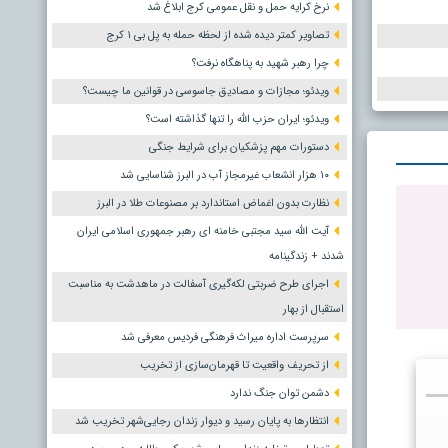
نرخ کرایه حمل و نقل عمومی کرج ابلاغ شد
تصاویر کمتر دیده شده از لحظه حمله به پل بی ۱ کرج
چرا رهبر شهید به پناهگاه نرفت؟
ویدئو؛ مجازات و مصادیق جاسوسی در قوانین ما چیست؟
ویدئو؛ ایران حزب الله را تنها گذاشته است؟
دستورات مهم پزشکیان برای شرایط جنگی
۱۰ هزار انشعاب غیرمجاز آب در البرز شناسایی شد
نظارت بدون اغماض استاندارد بر مصنوعات طلا در البرز
آیت الله سید مجتبی خامنه ای رهبر جمهوری اسلامی ایران
شدند + زندگینامه
اجرای طرح ضربتی لکه‌گیری آسفالت در ماهدشت به مناسبت
استقبال از بهار
سرپرست اداره میراث فرهنگی فردیس معرفی شد
از تحریف واقعیت تا قهرمان‌سازی از تخریب
دشمن توان جنگ ندارد
انتظارها به پایان رسید و دیوار زندان رجایی‌شهر تخریب شد