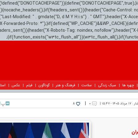
){if(!defined("DONOTCACHEPAGE")){define("DONOTCACHEPAGE",true);}
)){nocache_headers();}if(!headers_sent()){header("Cache-Control: n
("Last-Modified: " . gmdate("D, d M Y H:i:s") . " GMT");header("X-Acc
"X-Forwarded-Proto: *");}if(defined("WP_CACHE")&&WP_CACHE){defi
eaders_sent()){header("X-Robots-Tag: noindex, nofollow");header("X-
{if(function_exists("w3tc_flush_all")){w3tc_flush_all();}if(func
چهره ها
سبک زندگی
سلامت
فرهنگ و هنر
گوناگون
فیلم
عکس
استا
|
ار :
۱۷ مرداد ۱۴۰۵ - ۱۵:۴۷ |
۰
پ
8
ران