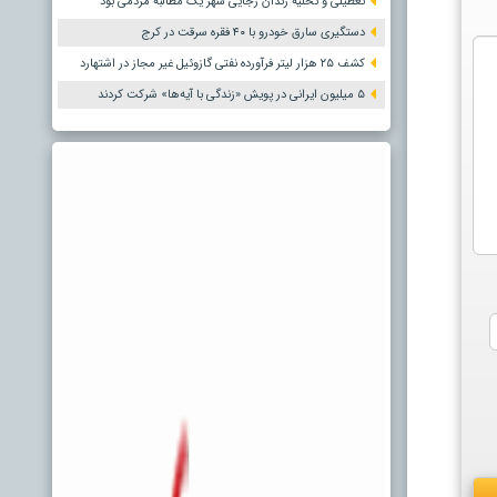
تعطیلی و تخلیه زندان رجایی شهر یک مطالبه مردمی بود
دستگیری سارق خودرو با ۴۰ فقره سرقت در کرج
کشف ۲۵ هزار لیتر فرآورده نفتی گازوئیل غیر مجاز در اشتهارد
۵ میلیون ایرانی در پویش «زندگی با آیه‌ها» شرکت کردند