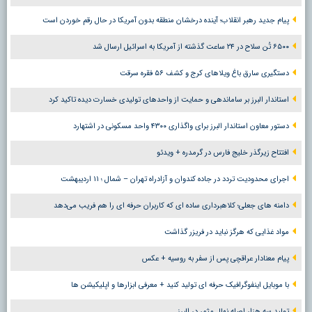
پیام جدید رهبر انقلاب؛ آینده درخشان منطقه بدون آمریکا در حال رقم خوردن است
۶۵۰۰ تُن سلاح در ۲۴ ساعت گذشته از آمریکا به اسرائیل ارسال شد
دستگیری سارق باغ ویلاهای کرج و کشف ۵۶ فقره سرقت
استاندار البرز بر ساماندهی و حمایت از واحدهای تولیدی خسارت دیده تاکید کرد
دستور معاون استاندار البرز برای واگذاری ۴۳۰۰ واحد مسکونی در اشتهارد
افتتاح زیرگذر خلیج فارس در گرمدره + ویدئو
اجرای محدودیت تردد در جاده کندوان و آزادراه تهران – شمال ؛ ١١ اردیبهشت
دامنه های جعلی؛ کلاهبرداری ساده ای که کاربران حرفه ای را هم فریب می‌دهد
مواد غذایی که هرگز نباید در فریزر گذاشت
پیام معنادار عراقچی پس از سفر به روسیه + عکس
با موبایل اینفوگرافیک حرفه ای تولید کنید + معرفی ابزارها و اپلیکیشن ها
تولید سه هزار اصله نهال مثمر در البرز