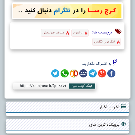
برچسب ها:
برایتون
علیرضا جهانبخش
لیگ برتر انگلیس
به اشتراک بگذارید:
https://karajrasa.ir/?p=2879
لینک کوتاه خبر:
آخرین اخبار
پربیننده ترین های