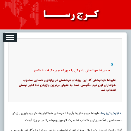
08-07
تبلیغات
درباره ما
ارتباط با ما
RSS
|
کد خبر:
2879 |
علیرضا جهانبخش با دو گل یک پورشه جایزه گرفت + عکس
|
16
تاریخ انتشار :
۱۶ مرداد ۱۴۰۵ - ۸:۱۳ |
۰
پ
علیرضا جهانبخش با دو گل یک پورشه جایزه گرفت + عکس
علیرضا جهانبخش که این روزها با درخشش در برایتون حسابی محبوب
هواداران این تیم انگلیسی شده به عنوان برترین بازیکن ماه اخیر تیمش
انتخاب شد.
، علیرضا جهانبخش با رأی ۶۵ درصدی هواداران به عنوان بهترین بازیکن
به گزارش کرج رسا
ماه دسامبر باشگاه برایتون انتخاب شد و یک اتومبیل پورشه پانامرا جایزه گرفت.
گفتنی است این بازیکن ایرانی موفق شد در نخستین روز سال جدید یک گل زیبا به چلسی