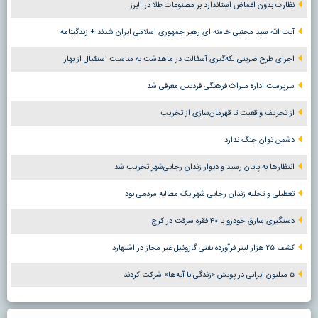
نظارت بدون اغماض استاندارد بر مصنوعات طلا در البرز
آیت الله سید مجتبی خامنه ای رهبر جمهوری اسلامی ایران شدند + زندگینامه
اجرای طرح ضربتی لکه‌گیری آسفالت در ماهدشت به مناسبت استقبال از بهار
سرپرست اداره میراث فرهنگی فردیس معرفی شد
از تحریف واقعیت تا قهرمان‌سازی از تخریب
دشمن توان جنگ ندارد
انتظارها به پایان رسید و دیوار زندان رجایی‌شهر تخریب شد
تعطیلی و تخلیه زندان رجایی شهر یک مطالبه مردمی بود
دستگیری سارق خودرو با ۴۰ فقره سرقت در کرج
کشف ۲۵ هزار لیتر فرآورده نفتی گازوئیل غیر مجاز در اشتهارد
۵ میلیون ایرانی در پویش «زندگی با آیه‌ها» شرکت کردند