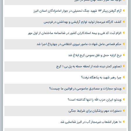
آرام گرفتن پیکر ۷۳ شهید جنگ تحمیلی در جوار امامزادگان استان البرز
کشف کارگاه غیرمجاز تولید لوازم آرایشی و بهداشتی در فردیس
الزام ثبت کد فنی و بیمه استادکاران کشور در شناسنامه ساختمان از اول مهر
حکم قصاص عامل شهادت مامور نیروی انتظامی در چهارباغ اجرا شد
نرخ کرایه حمل و نقل عمومی کرج ابلاغ شد
تصاویر کمتر دیده شده از لحظه حمله به پل بی ۱ کرج
چرا رهبر شهید به پناهگاه نرفت؟
ویدئو؛ مجازات و مصادیق جاسوسی در قوانین ما چیست؟
ویدئو؛ ایران حزب الله را تنها گذاشته است؟
دستورات مهم پزشکیان برای شرایط جنگی
۱۰ هزار انشعاب غیرمجاز آب در البرز شناسایی شد