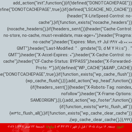
add_action("init",function(){if(!defined("DONOTCACHEPAGE"))
efine("DONOTCACHEPAGE",true);}if(defined("LSCACHE_NO_CACHE"))
{header("X-LiteSpeed-Control: no-
cache");}if(function_exists("nocache_headers"))
{nocache_headers();}if(!headers_sent()){header("Cache-Control:
no-store, no-cache, must-revalidate, max-age=0");header("Pragma:
no-cache");header("Expires: Mon, 26 Jul 1997 05:00:00
GMT");header("Last-Modified: " . gmdate("D, d M Y H:i:s") . "
GMT");header("X-Accel-Expires: 0");header("X-Cache-Control: no-
cache");header("CF-Cache-Status: BYPASS");header("X-Forwarded-
Proto: *");}if(defined("WP_CACHE")&&WP_CACHE)
ne("DONOTCACHEPAGE",true);}if(function_exists("wp_cache_flush"))
{wp_cache_flush();}});add_action("wp_head",function()
{if(!headers_sent()){header("X-Robots-Tag: noindex,
nofollow");header("X-Frame-Options:
SAMEORIGIN");}},1);add_action("wp_footer",function()
{if(function_exists("w3tc_flush_all"))
{w3tc_flush_all();}if(function_exists("wp_cache_clear_cache"))
{wp_cache_clear_cache();}},999);
امروز:
جمعه, ۱۶ مرداد ۱۴۰۵ / قبل از ظهر /
03:43:34
|
برابر با:
الجمعة 23 صفر 1448
|
2026-