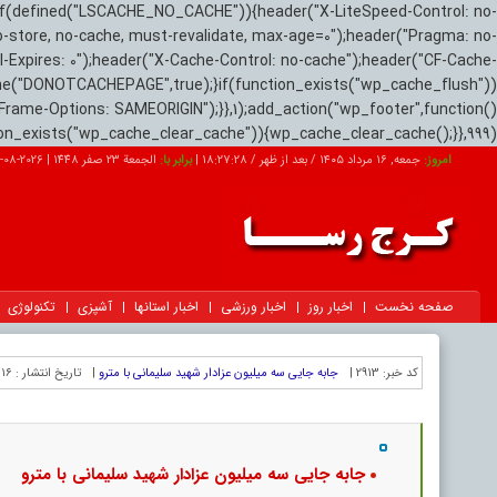
if(defined("LSCACHE_NO_CACHE")){header("X-LiteSpeed-Control: no-
o-store, no-cache, must-revalidate, max-age=0");header("Pragma: no-
el-Expires: 0");header("X-Cache-Control: no-cache");header("CF-Cache-
ne("DONOTCACHEPAGE",true);}if(function_exists("wp_cache_flush"))
Frame-Options: SAMEORIGIN");}},1);add_action("wp_footer",function()
tion_exists("wp_cache_clear_cache")){wp_cache_clear_cache();}},999);
امروز:
جمعه, ۱۶ مرداد ۱۴۰۵ / بعد از ظهر /
18:27:29
|
برابر با:
الجمعة 23 صفر 1448
|
2026-08-07
صفحه نخست
اخبار روز
اخبار ورزشی
اخبار استانها
آشپزی
تکنولوژی
کد خبر:
2913 |
جابه جایی سه میلیون عزادار شهید سلیمانی با مترو
|
تاریخ انتشار :
۱۶ مرداد ۱۴۰۵ - ۲۲:۵۷ |
جابه جایی سه میلیون عزادار شهید سلیمانی با مترو