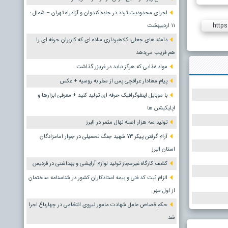
اجرای محدودیت تردد در جاده کندوان و آزادراه تهران – شمال ؛
https
١١ اردیبهشت
دامنه های جعلی؛ کلاهبرداری ساده ای که کاربران حرفه ای را
هم فریب می‌دهد
مواد غذایی که هرگز نباید در فریزر گذاشت
پیام معنادار عراقچی پس از سفر به روسیه + عکس
با موبایل اینفوگرافیک حرفه ای تولید کنید + معرفی ابزارها و
اپلیکیشن ها
تولید سه هزار اصله نهال مثمر در البرز
آرام گرفتن پیکر ۷۳ شهید جنگ تحمیلی در جوار امامزادگان
استان البرز
کشف کارگاه غیرمجاز تولید لوازم آرایشی و بهداشتی در فردیس
الزام ثبت کد فنی و بیمه استادکاران کشور در شناسنامه ساختمان
از اول مهر
حکم قصاص عامل شهادت مامور نیروی انتظامی در چهارباغ اجرا
شد