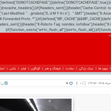
){if(!defined("DONOTCACHEPAGE")){define("DONOTCACHEPAGE",true);}
)){nocache_headers();}if(!headers_sent()){header("Cache-Control: n
("Last-Modified: " . gmdate("D, d M Y H:i:s") . " GMT");header("X-Acc
"X-Forwarded-Proto: *");}if(defined("WP_CACHE")&&WP_CACHE){defi
eaders_sent()){header("X-Robots-Tag: noindex, nofollow");header("X-
{if(function_exists("w3tc_flush_all")){w3tc_flush_all();}if(func
چهره ها
سبک زندگی
سلامت
فرهنگ و هنر
گوناگون
فیلم
عکس
استا
|
۰
پ
15