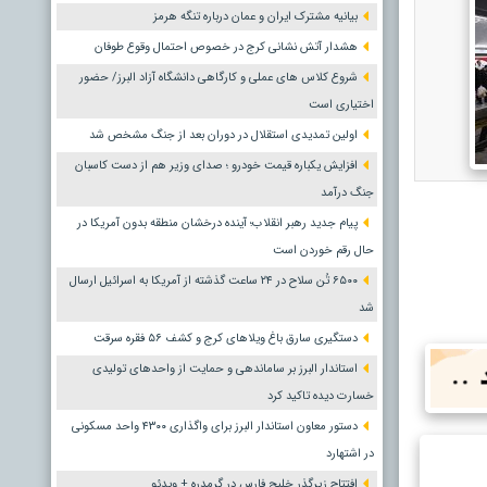
بیانیه مشترک ایران و عمان درباره تنگه هرمز
هشدار آتش نشانی کرج در خصوص احتمال وقوع طوفان
شروع کلاس های عملی و کارگاهی دانشگاه آزاد البرز/ حضور
اختیاری است
اولین تمدیدی استقلال در دوران بعد از جنگ مشخص شد
افزایش یکباره قیمت خودرو ؛ صدای وزیر هم از دست کاسبان
جنگ درآمد
پیام جدید رهبر انقلاب؛ آینده درخشان منطقه بدون آمریکا در
حال رقم خوردن است
۶۵۰۰ تُن سلاح در ۲۴ ساعت گذشته از آمریکا به اسرائیل ارسال
شد
دستگیری سارق باغ ویلاهای کرج و کشف ۵۶ فقره سرقت
استاندار البرز بر ساماندهی و حمایت از واحدهای تولیدی
خسارت دیده تاکید کرد
دستور معاون استاندار البرز برای واگذاری ۴۳۰۰ واحد مسکونی
در اشتهارد
افتتاح زیرگذر خلیج فارس در گرمدره + ویدئو