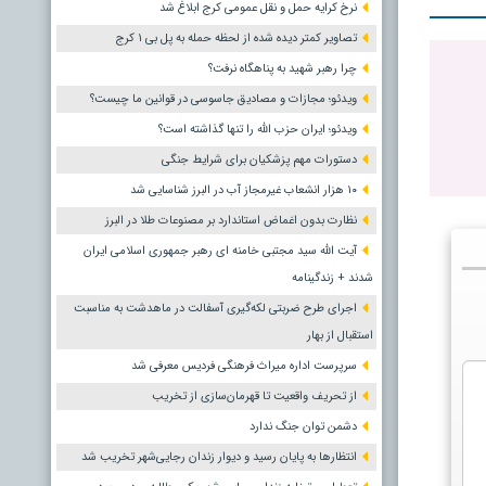
نرخ کرایه حمل و نقل عمومی کرج ابلاغ شد
تصاویر کمتر دیده شده از لحظه حمله به پل بی ۱ کرج
چرا رهبر شهید به پناهگاه نرفت؟
ویدئو؛ مجازات و مصادیق جاسوسی در قوانین ما چیست؟
ویدئو؛ ایران حزب الله را تنها گذاشته است؟
دستورات مهم پزشکیان برای شرایط جنگی
۱۰ هزار انشعاب غیرمجاز آب در البرز شناسایی شد
نظارت بدون اغماض استاندارد بر مصنوعات طلا در البرز
آیت الله سید مجتبی خامنه ای رهبر جمهوری اسلامی ایران
شدند + زندگینامه
اجرای طرح ضربتی لکه‌گیری آسفالت در ماهدشت به مناسبت
استقبال از بهار
سرپرست اداره میراث فرهنگی فردیس معرفی شد
از تحریف واقعیت تا قهرمان‌سازی از تخریب
دشمن توان جنگ ندارد
انتظارها به پایان رسید و دیوار زندان رجایی‌شهر تخریب شد