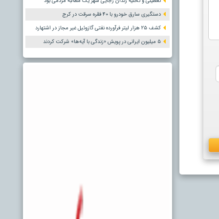
تعطیلی و تخلیه زندان رجایی شهر یک مطالبه مردمی بود
دستگیری سارق خودرو با ۴۰ فقره سرقت در کرج
کشف ۲۵ هزار لیتر فرآورده نفتی گازوئیل غیر مجاز در اشتهارد
۵ میلیون ایرانی در پویش «زندگی با آیه‌ها» شرکت کردند