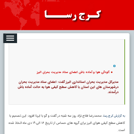
08
تبلیغات
درباره ما
ارتباط با ما
RSS
|
کد خبر:
2995 |
آلودگی هوا و آماده باش اعضای ستاد مدیریت بحران البرز
|
11
تاریخ انتشار :
۱۷ مرداد ۱۴۰۵ - ۱۰:۴۰ |
۰
پ
آلودگی هوا و آماده باش اعضای ستاد مدیریت بحران البرز
مدیرکل مدیریت بحران استانداری البرز گفت: اعضای ستاد مدیریت بحران
درشهرستان های این استان با کاهش سطح کیفی هوا به حالت آماده باش
درآمدند.
، محمدرضا فلاح نژاد روز سه شنبه در گفت و گو با ایرنا افزود: این تصمیم با
به گزارش کرج رسا
کاهش سطح کیفی هوای البرز برای گروه های حساس از تاریخ ۱۶ الی ۱۹ دی ماه اتخاذ شده
است.