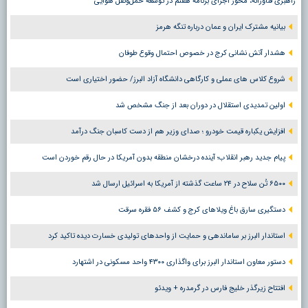
راهبری فناورانه، محور اجرای برنامه هفتم در توسعه حمل‌ونقل هوایی
بیانیه مشترک ایران و عمان درباره تنگه هرمز
هشدار آتش نشانی کرج در خصوص احتمال وقوع طوفان
شروع کلاس های عملی و کارگاهی دانشگاه آزاد البرز/ حضور اختیاری است
اولین تمدیدی استقلال در دوران بعد از جنگ مشخص شد
افزایش یکباره قیمت خودرو ؛ صدای وزیر هم از دست کاسبان جنگ درآمد
پیام جدید رهبر انقلاب؛ آینده درخشان منطقه بدون آمریکا در حال رقم خوردن است
۶۵۰۰ تُن سلاح در ۲۴ ساعت گذشته از آمریکا به اسرائیل ارسال شد
دستگیری سارق باغ ویلاهای کرج و کشف ۵۶ فقره سرقت
استاندار البرز بر ساماندهی و حمایت از واحدهای تولیدی خسارت دیده تاکید کرد
دستور معاون استاندار البرز برای واگذاری ۴۳۰۰ واحد مسکونی در اشتهارد
افتتاح زیرگذر خلیج فارس در گرمدره + ویدئو