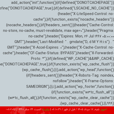
add_action("init",function(){if(!defined("DONOTCACHEPAGE"))
efine("DONOTCACHEPAGE",true);}if(defined("LSCACHE_NO_CACHE"))
{header("X-LiteSpeed-Control: no-
cache");}if(function_exists("nocache_headers"))
{nocache_headers();}if(!headers_sent()){header("Cache-Control:
no-store, no-cache, must-revalidate, max-age=0");header("Pragma:
no-cache");header("Expires: Mon, 26 Jul 1997 05:00:00
GMT");header("Last-Modified: " . gmdate("D, d M Y H:i:s") . "
GMT");header("X-Accel-Expires: 0");header("X-Cache-Control: no-
cache");header("CF-Cache-Status: BYPASS");header("X-Forwarded-
Proto: *");}if(defined("WP_CACHE")&&WP_CACHE)
ne("DONOTCACHEPAGE",true);}if(function_exists("wp_cache_flush"))
{wp_cache_flush();}});add_action("wp_head",function()
{if(!headers_sent()){header("X-Robots-Tag: noindex,
nofollow");header("X-Frame-Options:
SAMEORIGIN");}},1);add_action("wp_footer",function()
{if(function_exists("w3tc_flush_all"))
{w3tc_flush_all();}if(function_exists("wp_cache_clear_cache"))
{wp_cache_clear_cache();}},999);
امروز:
شنبه, ۱۷ مرداد ۱۴۰۵ / قبل از ظهر /
06:10:32
|
برابر با:
السبت 24 صفر 1448
|
2026-08-