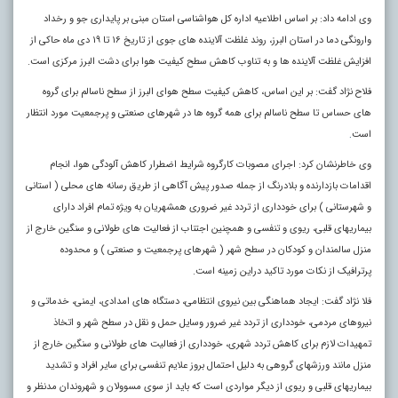
وی ادامه داد: بر اساس اطلاعیه اداره کل هواشناسی استان مبنی بر پایداری جو و رخداد
وارونگی دما در استان البرز، روند غلظت آلاینده های جوی از تاریخ ۱۶ تا ۱۹ دی ماه حاکی از
افزایش غلظت آلاینده ها و به تناوب کاهش سطح کیفیت هوا برای دشت البرز مرکزی است.
فلاح نژاد گفت: بر این اساس، کاهش کیفیت سطح هوای البرز از سطح ناسالم برای گروه
های حساس تا سطح ناسالم برای همه گروه ها در شهرهای صنعتی و پرجمعیت مورد انتظار
است
.
وی خاطرنشان کرد: اجرای مصوبات کارگروه شرایط اضطرار کاهش آلودگی هوا، انجام
اقدامات بازدارنده و بلادرنگ از جمله صدور پیش آگاهی از طریق رسانه های محلی ( استانی
و شهرستانی ) برای خودداری از تردد غیر ضروری همشهریان به ویژه تمام افراد دارای
بیماریهای قلبی، ریوی و تنفسی و همچنین اجتناب از فعالیت های طولانی و سنگین خارج از
منزل سالمندان و کودکان در سطح شهر ( شهرهای پرجمعیت و صنعتی ) و محدوده
پرترافیک از نکات مورد تاکید دراین زمینه است.
فلا نژاد گفت: ایجاد هماهنگی بین نیروی انتظامی، دستگاه های امدادی، ایمنی، خدماتی و
نیروهای مردمی، خودداری از تردد غیر ضرور وسایل حمل و نقل در سطح شهر و اتخاذ
تمهیدات لازم برای کاهش تردد شهری، خودداری از فعالیت های طولانی و سنگین خارج از
منزل مانند ورزشهای گروهی به دلیل احتمال بروز علایم تنفسی برای سایر افراد و تشدید
بیماریهای قلبی و ریوی از دیگر مواردی است که باید از سوی مسوولان و شهروندان مدنظر و