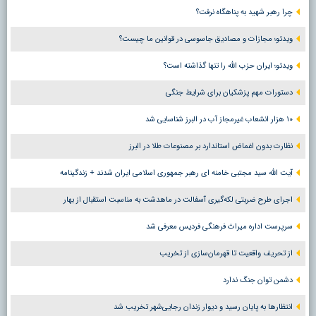
چرا رهبر شهید به پناهگاه نرفت؟
ویدئو؛ مجازات و مصادیق جاسوسی در قوانین ما چیست؟
ویدئو؛ ایران حزب الله را تنها گذاشته است؟
دستورات مهم پزشکیان برای شرایط جنگی
۱۰ هزار انشعاب غیرمجاز آب در البرز شناسایی شد
نظارت بدون اغماض استاندارد بر مصنوعات طلا در البرز
آیت الله سید مجتبی خامنه ای رهبر جمهوری اسلامی ایران شدند + زندگینامه
اجرای طرح ضربتی لکه‌گیری آسفالت در ماهدشت به مناسبت استقبال از بهار
سرپرست اداره میراث فرهنگی فردیس معرفی شد
از تحریف واقعیت تا قهرمان‌سازی از تخریب
دشمن توان جنگ ندارد
انتظارها به پایان رسید و دیوار زندان رجایی‌شهر تخریب شد