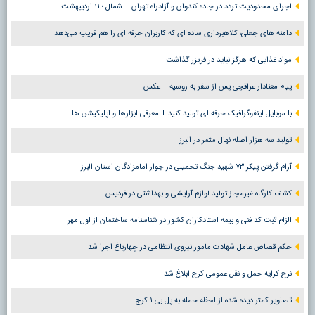
اجرای محدودیت تردد در جاده کندوان و آزادراه تهران – شمال ؛ ١١ اردیبهشت
دامنه های جعلی؛ کلاهبرداری ساده ای که کاربران حرفه ای را هم فریب می‌دهد
مواد غذایی که هرگز نباید در فریزر گذاشت
پیام معنادار عراقچی پس از سفر به روسیه + عکس
با موبایل اینفوگرافیک حرفه ای تولید کنید + معرفی ابزارها و اپلیکیشن ها
تولید سه هزار اصله نهال مثمر در البرز
آرام گرفتن پیکر ۷۳ شهید جنگ تحمیلی در جوار امامزادگان استان البرز
کشف کارگاه غیرمجاز تولید لوازم آرایشی و بهداشتی در فردیس
الزام ثبت کد فنی و بیمه استادکاران کشور در شناسنامه ساختمان از اول مهر
حکم قصاص عامل شهادت مامور نیروی انتظامی در چهارباغ اجرا شد
نرخ کرایه حمل و نقل عمومی کرج ابلاغ شد
تصاویر کمتر دیده شده از لحظه حمله به پل بی ۱ کرج