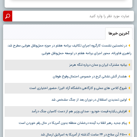
آخرین خبرها
در نخستین نشست کارگروه اجرای تکالیف برنامه هفتم در حوزه حمل‌ونقل هوایی مطرح شد:
راهبری فناورانه، محور اجرای برنامه هفتم در توسعه حمل‌ونقل هوایی
بیانیه مشترک ایران و عمان درباره تنگه هرمز
هشدار آتش نشانی کرج در خصوص احتمال وقوع طوفان
شروع کلاس های عملی و کارگاهی دانشگاه آزاد البرز/ حضور اختیاری است
اولین تمدیدی استقلال در دوران بعد از جنگ مشخص شد
افزایش یکباره قیمت خودرو ؛ صدای وزیر هم از دست کاسبان جنگ درآمد
پیام جدید رهبر انقلاب؛ آینده درخشان منطقه بدون آمریکا در حال رقم خوردن است
۶۵۰۰ تُن سلاح در ۲۴ ساعت گذشته از آمریکا به اسرائیل ارسال شد