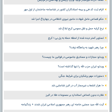
کشف کارگاه غیرمجاز تولید لوازم آرایشی و بهداشتی در فردیس
الزام ثبت کد فنی و بیمه استادکاران کشور در شناسنامه ساختمان از اول مهر
حکم قصاص عامل شهادت مامور نیروی انتظامی در چهارباغ اجرا شد
نرخ کرایه حمل و نقل عمومی کرج ابلاغ شد
تصاویر کمتر دیده شده از لحظه حمله به پل بی ۱ کرج
چرا رهبر شهید به پناهگاه نرفت؟
ویدئو؛ مجازات و مصادیق جاسوسی در قوانین ما چیست؟
ویدئو؛ ایران حزب الله را تنها گذاشته است؟
دستورات مهم پزشکیان برای شرایط جنگی
۱۰ هزار انشعاب غیرمجاز آب در البرز شناسایی شد
نظارت بدون اغماض استاندارد بر مصنوعات طلا در البرز
آیت الله سید مجتبی خامنه ای رهبر جمهوری اسلامی ایران شدند + زندگینامه