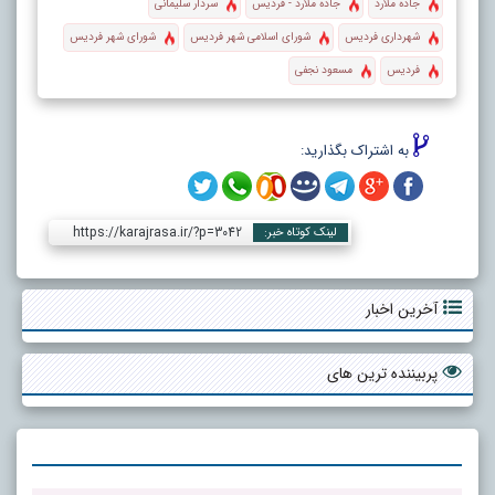
جاده ملارد
جاده ملارد - فردیس
سردار سلیمانی
شهرداری فردیس
شورای اسلامی شهر فردیس
شورای شهر فردیس
فردیس
مسعود نجفی
به اشتراک بگذارید:
https://karajrasa.ir/?p=3042
لینک کوتاه خبر:
آخرین اخبار
پربیننده ترین های