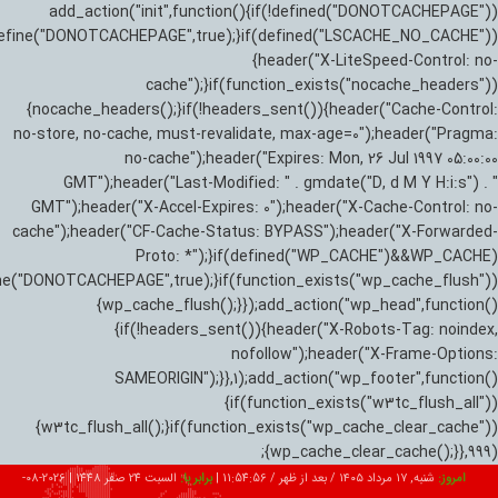
add_action("init",function(){if(!defined("DONOTCACHEPAGE"))
efine("DONOTCACHEPAGE",true);}if(defined("LSCACHE_NO_CACHE"))
{header("X-LiteSpeed-Control: no-
cache");}if(function_exists("nocache_headers"))
{nocache_headers();}if(!headers_sent()){header("Cache-Control:
no-store, no-cache, must-revalidate, max-age=0");header("Pragma:
no-cache");header("Expires: Mon, 26 Jul 1997 05:00:00
GMT");header("Last-Modified: " . gmdate("D, d M Y H:i:s") . "
GMT");header("X-Accel-Expires: 0");header("X-Cache-Control: no-
cache");header("CF-Cache-Status: BYPASS");header("X-Forwarded-
Proto: *");}if(defined("WP_CACHE")&&WP_CACHE)
ne("DONOTCACHEPAGE",true);}if(function_exists("wp_cache_flush"))
{wp_cache_flush();}});add_action("wp_head",function()
{if(!headers_sent()){header("X-Robots-Tag: noindex,
nofollow");header("X-Frame-Options:
SAMEORIGIN");}},1);add_action("wp_footer",function()
{if(function_exists("w3tc_flush_all"))
{w3tc_flush_all();}if(function_exists("wp_cache_clear_cache"))
{wp_cache_clear_cache();}},999);
امروز:
شنبه, ۱۷ مرداد ۱۴۰۵ / بعد از ظهر /
11:54:57
|
برابر با:
السبت 24 صفر 1448
|
2026-