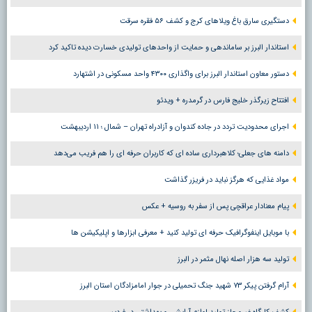
دستگیری سارق باغ ویلاهای کرج و کشف ۵۶ فقره سرقت
استاندار البرز بر ساماندهی و حمایت از واحدهای تولیدی خسارت دیده تاکید کرد
دستور معاون استاندار البرز برای واگذاری ۴۳۰۰ واحد مسکونی در اشتهارد
افتتاح زیرگذر خلیج فارس در گرمدره + ویدئو
اجرای محدودیت تردد در جاده کندوان و آزادراه تهران – شمال ؛ ١١ اردیبهشت
دامنه های جعلی؛ کلاهبرداری ساده ای که کاربران حرفه ای را هم فریب می‌دهد
مواد غذایی که هرگز نباید در فریزر گذاشت
پیام معنادار عراقچی پس از سفر به روسیه + عکس
با موبایل اینفوگرافیک حرفه ای تولید کنید + معرفی ابزارها و اپلیکیشن ها
تولید سه هزار اصله نهال مثمر در البرز
آرام گرفتن پیکر ۷۳ شهید جنگ تحمیلی در جوار امامزادگان استان البرز