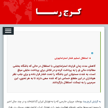
08-07
تبلیغات
درباره ما
ارتباط با ما
RSS
|
کد خبر:
312 |
استقلال تسلیم فشار استراماچونی
|
12
تاریخ انتشار :
۱۶ مرداد ۱۴۰۵ - ۳:۴۶ |
۰
پ
استقلال تسلیم فشار استراماچونی
کاهش مدت زمان قرارداد استراماچونی با استقلال در حالی که باشگاه بخشی
مطالبات مالی او را به پرداخت کرده و در تلاش برای پرداخت مابقی مبلغ
است، به شدت مسئولان این باشگاه را تحت فشار قرار داده و برای جلب نظر
هواداران در این مقطع حساس نیز که شده سعی دارند تا به هر نحوی، این
سرمربی را به نیمکت استقلال بازگردانند.
، بوده‌اند مربیان خارجی که پا به فوتبال ایران گذاشته‌اند و در چند سال اخیر
به گزارش کرج رسا
با وجود تحریم‌ها حاضر شده‌اند فعالیت خود را در فوتبال ایران ادامه دهند، مربیانی در طراز