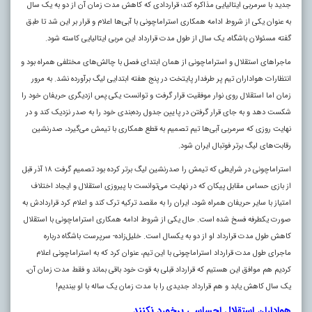
جدید با سرمربی ایتالیایی مذاکره کند؛ قراردادی که کاهش مدت زمان آن از دو به یک سال
به عنوان یکی از شروط ادامه همکاری استراماچونی با آبی‌ها اعلام و قرار بر این شد تا طبق
گفته مسئولان باشگاه، یک سال از طول مدت قرارداد این مربی ایتالیایی کاسته شود.
ماجراهای استقلال و استراماچونی از همان ابتدای فصل با چالش‌های مختلفی همراه بود و
انتظارات هواداران تیم پر طرفدار پایتخت در پنج هفته ابتدایی لیگ برآورده نشد. به مرور
زمان اما استقلال روی نوار موفقیت قرار گرفت و توانست یکی پس ازدیگری حریفان خود را
شکست دهد و به جای قرار گرفتن در پایین جدول رده‌بندی خود را به صدر نزدیک کند و در
نهایت روزی که سرمربی آبی‌ها تیم تصمیم به قطع همکاری با تیمش می‌گیرد، صدرنشین
رقابت‌های لیگ برتر فوتبال ایران شود.
استراماچونی در شرایطی که تیمش را صدرنشین لیگ برتر کرده بود تصمیم گرفت ۱۸ آذر قبل
از بازی حساس مقابل پیکان که در نهایت می‌توانست با پیروزی استقلال و ایجاد اختلاف
امتیاز با سایر حریفان همراه شود، ایران را به مقصد ترکیه ترک کند و اعلام کرد قراردادش به
صورت یکطرفه فسخ شده است. حال یکی از شروط ادامه همکاری استراماچونی با استقلال
کاهش طول مدت قرارداد او از دو به یکسال است. خلیل‌زاده- سرپرست باشگاه درباره
ماجرای طول مدت قرارداد استراماچونی با این تیم، عنوان کرد که به استراماچونی اعلام
کردیم هم موافق این هستیم که قرارداد قبلی به قوت خود باقی بماند و فقط مدت زمان آن،
یک سال کاهش یابد و هم قرارداد جدیدی را با مدت زمان یک ساله با او ببندیم!
هواداران استقلال احساسی برخورد نکنند