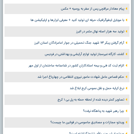
پیام معنادار عراقچی پس از سفر به روسیه + عکس
با موبایل اینفوگرافیک حرفه ای تولید کنید + معرفی ابزارها و اپلیکیشن ها
تولید سه هزار اصله نهال مثمر در البرز
آرام گرفتن پیکر ۷۳ شهید جنگ تحمیلی در جوار امامزادگان استان البرز
کشف کارگاه غیرمجاز تولید لوازم آرایشی و بهداشتی در فردیس
الزام ثبت کد فنی و بیمه استادکاران کشور در شناسنامه ساختمان از اول مهر
حکم قصاص عامل شهادت مامور نیروی انتظامی در چهارباغ اجرا شد
نرخ کرایه حمل و نقل عمومی کرج ابلاغ شد
تصاویر کمتر دیده شده از لحظه حمله به پل بی ۱ کرج
چرا رهبر شهید به پناهگاه نرفت؟
ویدئو؛ مجازات و مصادیق جاسوسی در قوانین ما چیست؟
ویدئو؛ ایران حزب الله را تنها گذاشته است؟