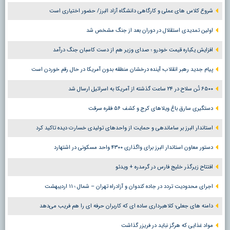
شروع کلاس های عملی و کارگاهی دانشگاه آزاد البرز/ حضور اختیاری است
اولین تمدیدی استقلال در دوران بعد از جنگ مشخص شد
افزایش یکباره قیمت خودرو ؛ صدای وزیر هم از دست کاسبان جنگ درآمد
پیام جدید رهبر انقلاب؛ آینده درخشان منطقه بدون آمریکا در حال رقم خوردن است
۶۵۰۰ تُن سلاح در ۲۴ ساعت گذشته از آمریکا به اسرائیل ارسال شد
دستگیری سارق باغ ویلاهای کرج و کشف ۵۶ فقره سرقت
استاندار البرز بر ساماندهی و حمایت از واحدهای تولیدی خسارت دیده تاکید کرد
دستور معاون استاندار البرز برای واگذاری ۴۳۰۰ واحد مسکونی در اشتهارد
افتتاح زیرگذر خلیج فارس در گرمدره + ویدئو
اجرای محدودیت تردد در جاده کندوان و آزادراه تهران – شمال ؛ ١١ اردیبهشت
دامنه های جعلی؛ کلاهبرداری ساده ای که کاربران حرفه ای را هم فریب می‌دهد
مواد غذایی که هرگز نباید در فریزر گذاشت