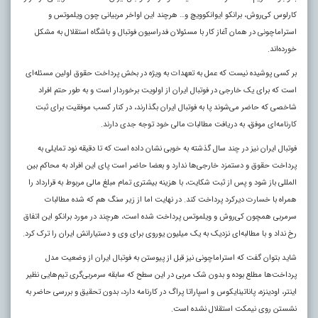
کارلوس کی‌روش، برانکو ایوانکوویچ و… هرچند این اواخر مربیانی چون ویلموتس و
استراماچونی در همان آغاز کار با مسئولان فدراسیون فوتبال و باشگاه استقلال به مشکل
خورده‌اند.
بر کسی پوشیده نیست که عمل به تعهدات به ویژه در بخش پرداخت حقوق اولین مسئله‌ای
است که برای یک خارجی در فوتبال ایران از اولویت برخوردار است و به طور حتم افراد
شاخصی که حاضر می‌شوند پا به فوتبال ایران بگذارند، در کنار کسب موفقیت برای ثبت
کارنامه‌ای موفق، به دریافت مطالبات مالی خود توجه جدی دارند.
فوتبال ایران نیز در چند سال گذشته به خوبی نشان داده است که تا دقیقه نود تمایلی به
پرداخت حقوق و دستمزد خارجی‌ها ندارد و بعضا حاضر است پای این افراد به محاکم بین
المللی باز شود و پس از ثبت شکایت، با هزینه بیشتری تمام مبلغ مالی مربوط به قرارداد را
همراه با خسارت دیرکرد پرداخت کند. در نهایت اما از زیر سنگ هم که شده مطالبات
سرمربی همچون کی‌روش و ویلموتس پرداخت شده است، هرچند در مورد برانکو این اتفاق
رخ نداد و با مطالبه‌ای نزدیک به یک میلیون یوروی برای وی و دستیارانش ایران را ترک کرد.
شاید بتوان گفت که استراماچونی نیز قبل از پیوستن به فوتبال ایران از وضعیت مدل
پرداخت‌ها مطلع بوده و بدون شک مربی در این سطح که سابقه سرمربی‌گری تیم‌هایی نظیر
اینتر، اودینزه، پاناتینایکوس و اسپاراتا پراگ در کارنامه دارد، بدون تحقیق و بررسی حاضر به
نشستن روی نیمکت استقلال نشده است.