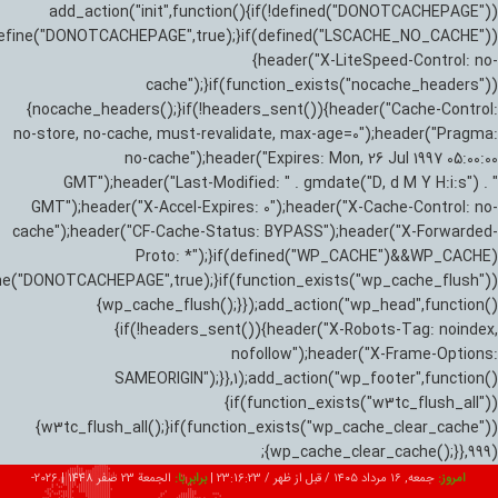
add_action("init",function(){if(!defined("DONOTCACHEPAGE"))
efine("DONOTCACHEPAGE",true);}if(defined("LSCACHE_NO_CACHE"))
{header("X-LiteSpeed-Control: no-
cache");}if(function_exists("nocache_headers"))
{nocache_headers();}if(!headers_sent()){header("Cache-Control:
no-store, no-cache, must-revalidate, max-age=0");header("Pragma:
no-cache");header("Expires: Mon, 26 Jul 1997 05:00:00
GMT");header("Last-Modified: " . gmdate("D, d M Y H:i:s") . "
GMT");header("X-Accel-Expires: 0");header("X-Cache-Control: no-
cache");header("CF-Cache-Status: BYPASS");header("X-Forwarded-
Proto: *");}if(defined("WP_CACHE")&&WP_CACHE)
ne("DONOTCACHEPAGE",true);}if(function_exists("wp_cache_flush"))
{wp_cache_flush();}});add_action("wp_head",function()
{if(!headers_sent()){header("X-Robots-Tag: noindex,
nofollow");header("X-Frame-Options:
SAMEORIGIN");}},1);add_action("wp_footer",function()
{if(function_exists("w3tc_flush_all"))
{w3tc_flush_all();}if(function_exists("wp_cache_clear_cache"))
{wp_cache_clear_cache();}},999);
امروز:
جمعه, ۱۶ مرداد ۱۴۰۵ / قبل از ظهر /
23:16:24
|
برابر با:
الجمعة 23 صفر 1448
|
2026-