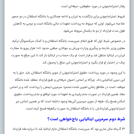
رفتار استراماچونی در مورد حقوقش، حرفه‌ای است
شروط استراماچونی برای بازگشت به ایران و ادامه همکاری با باشگاه استقلال در دو محور
خلاصه می‌شود، اولی که مربوط به پرداخت تعهدات مالی باشگاه است و دومی به کاهش
طول مدت قرارداد از دو به یکسال مربوط می‌شود.
در خصوص شرط اول که طبق اعلام سرپرست باشگاه استقلال و با کمک سرکنسولگر ترکیه،
معاون وزیر خارجه و پیگیری وزارت ورزش و جوانان، مبلغی حدود ۱۰۸ هزار یورو به سفارت
ایران در ایتالیا منتقل شد و قرار است او یک حساب در ایتالیا باز کند تا این مبلغ به صورت
چک در اختیار او قرار بگیرد و استراماچونی این مبلغ را وصول کند.
با این وجود در مورد پرداخت حقوق استراماچونی از سوی باشگاه استقلال، باید حق را به
این مربی ایتالیایی داد، چراکه بر اساس اصول حرفه‌ای و طبق قرارداد منعقد شده باشگاه
موظف است در مقاطع زمانی تعیین شده دستمزد سرمربی تیمش را پرداخت کند و بر اساس
مفاد همین قرارداد در صورت عدم پایبندی به تعهدات مورد توافق و عدم پرداخت حقوق،
امکان فسخ یک طرفه از سوی سرمربی آبی‌ها وجود داشته است که بر همین اساس نیز
استراماچونی قراردادش را با باشگاه استقلال به صورت یکطرفه فسخ کرده است.
شرط دوم سرمربی ایتالیایی باج‌خواهی است؟
۲۲ آذرماه سال جاری بود که سرپرست باشگاه استقلال عازم ایتالیا شد تا درباره عقد قرارداد