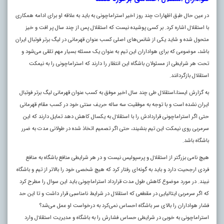
در عین حال طبق اظهارات چند روز اخیر استراماچونی به باید به علاقه او برای ادامه همکاری
با استقلال اشاره کرد. بر کسی پوشیده نیست که استقلال پس از چند سال پر افت و خیز
متحول شده و شاید یکی از شانس‌های اصلی کسب عنوان قهرمانی در لیگ برتر فوتبال ایران
باشد، موضوعی که برای هواداران این تیم به عنوان یک مسئله بسیار مهم تلقی می‌شود و
تحت هر شرایطی از مسئولان باشگاه این انتظار را دارند که استراماچونی را به نیمکت
استقلال بازگردانند.
به گزارش ایسنا،استقلال طی چند سال اخیر موفق به کسب عنوان قهرمانی لیگ برتر فوتبال
ایران نشده است و با توجه به موفقیت سه ساله حریف سنتی خود در کسب مقام قهرمانی
حتی اگر استراماچونی قراردادش را با استقلال به یکسال کاهش دهد تمایل دارند که این
سرمربی روی نیمکت این تیم بنشیند، حتی اگر تصمیم اتخاذ شده در طولانی مدت به ضرر
باشگاه باشد
.
هیچ نامی بزرگتر از استقلال و پرسپولیس نیست و در هر شرایطی منافع باشگاه به منافع
فردی ارجحیت دارد و باید به گونه‌ای رفتار کرد که هیچ شخصی خود را بالاتر از تیم و باشگاه
نبیند. در مورد موضوع کاهش طول مدت قرارداد استراماچونی باید این سوال را مطرح کرد
که اگر سرمربی ایتالیایی در مقطعی که استقلال در شرایط نامناسبی قرار داشت و تا این حد
فشار هواداران را بالای سر باشگاه احساس نمی‌کرد به درخواست او عمل می‌شد؟
استراماچونی به خوبی در شرایطی حساس فشارش را به باشگاه و مدیریت استقلال وارد