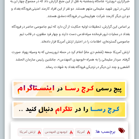
خبرگزاری «رویترز» شامگاه پنجشنبه به نقل از این منبع گزارش داد که در مجموع چهار تن به
تبانی در ترور شهید سلیمانی متهم هستند. دو نفر از این افراد کارمند امنیتی فرودگاه بغداد و
دو تن دیگر کارمند شرکت هواپیمایی در فرودگاه دمشق هستند.
بر اساس این گزارش، تحقیقات اولیه حکایت از آن دارد که تیم جاسوسی حاضر در فرودگاه
بغداد در عملیات ترور فرمانده سپاه قدس دست دارند و چهار فرد مظنون، در قالب تیم
جاسوسی گسترده‌ای، اطلاعات را در اختیار ارتش آمریکا قرار داده‌اند
.
ارتش آمریکا جمعه (ششم دی ماه) اعلام کرد در حمله تروریستی که به وسیله پهپاد صورت
گرفته، سردار سلیمانی را به همراه «ابومهدی المهندس»، جانشین رئیس سازمان الحشد
الشعبی و چند تن دیگر در نزدیکی فرودگاه بغداد به شهادت رساند.
برچسب ها:
آمریکا
ابومهدی المهندس
ارتش آمریکا