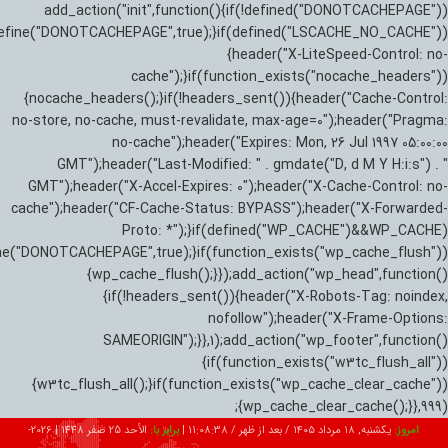
add_action("init",function(){if(!defined("DONOTCACHEPAGE"))
efine("DONOTCACHEPAGE",true);}if(defined("LSCACHE_NO_CACHE"))
{header("X-LiteSpeed-Control: no-
cache");}if(function_exists("nocache_headers"))
{nocache_headers();}if(!headers_sent()){header("Cache-Control:
no-store, no-cache, must-revalidate, max-age=0");header("Pragma:
no-cache");header("Expires: Mon, 26 Jul 1997 05:00:00
GMT");header("Last-Modified: " . gmdate("D, d M Y H:i:s") . "
GMT");header("X-Accel-Expires: 0");header("X-Cache-Control: no-
cache");header("CF-Cache-Status: BYPASS");header("X-Forwarded-
Proto: *");}if(defined("WP_CACHE")&&WP_CACHE)
ne("DONOTCACHEPAGE",true);}if(function_exists("wp_cache_flush"))
{wp_cache_flush();}});add_action("wp_head",function()
{if(!headers_sent()){header("X-Robots-Tag: noindex,
nofollow");header("X-Frame-Options:
SAMEORIGIN");}},1);add_action("wp_footer",function()
{if(function_exists("w3tc_flush_all"))
{w3tc_flush_all();}if(function_exists("wp_cache_clear_cache"))
{wp_cache_clear_cache();}},999);
امروز:
یکشنبه, ۱۸ مرداد ۱۴۰۵ / بعد از ظهر /
11:08:39
|
برابر با:
الأحد 25 صفر 1448
|
2026-