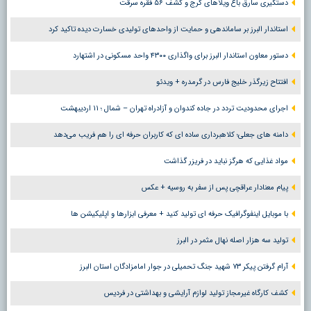
دستگیری سارق باغ ویلاهای کرج و کشف ۵۶ فقره سرقت
استاندار البرز بر ساماندهی و حمایت از واحدهای تولیدی خسارت دیده تاکید کرد
دستور معاون استاندار البرز برای واگذاری ۴۳۰۰ واحد مسکونی در اشتهارد
افتتاح زیرگذر خلیج فارس در گرمدره + ویدئو
اجرای محدودیت تردد در جاده کندوان و آزادراه تهران – شمال ؛ ١١ اردیبهشت
دامنه های جعلی؛ کلاهبرداری ساده ای که کاربران حرفه ای را هم فریب می‌دهد
مواد غذایی که هرگز نباید در فریزر گذاشت
پیام معنادار عراقچی پس از سفر به روسیه + عکس
با موبایل اینفوگرافیک حرفه ای تولید کنید + معرفی ابزارها و اپلیکیشن ها
تولید سه هزار اصله نهال مثمر در البرز
آرام گرفتن پیکر ۷۳ شهید جنگ تحمیلی در جوار امامزادگان استان البرز
کشف کارگاه غیرمجاز تولید لوازم آرایشی و بهداشتی در فردیس