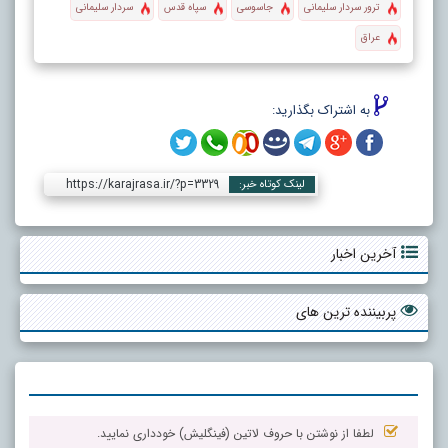
ترور سردار سلیمانی
جاسوسی
سپاه قدس
سردار سلیمانی
عراق
به اشتراک بگذارید:
https://karajrasa.ir/?p=3329
لینک کوتاه خبر:
آخرین اخبار
پربیننده ترین های
لطفا از نوشتن با حروف لاتین (فینگلیش) خودداری نمایید.