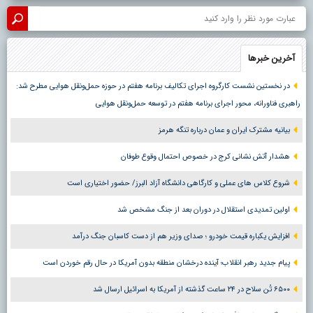
آخرین خبرها
در نخستین نشست کارگروه اجرای تکالیف برنامه هفتم در حوزه حمل‌ونقل هوایی مطرح شد:
راهبری فناورانه، محور اجرای برنامه هفتم در توسعه حمل‌ونقل هوایی
بیانیه مشترک ایران و عمان درباره تنگه هرمز
هشدار آتش نشانی کرج در خصوص احتمال وقوع طوفان
شروع کلاس های عملی و کارگاهی دانشگاه آزاد البرز/ حضور اختیاری است
اولین تمدیدی استقلال در دوران بعد از جنگ مشخص شد
افزایش یکباره قیمت خودرو ؛ صدای وزیر هم از دست کاسبان جنگ درآمد
پیام جدید رهبر انقلاب؛ آینده درخشان منطقه بدون آمریکا در حال رقم خوردن است
۶۵۰۰ تُن سلاح در ۲۴ ساعت گذشته از آمریکا به اسرائیل ارسال شد