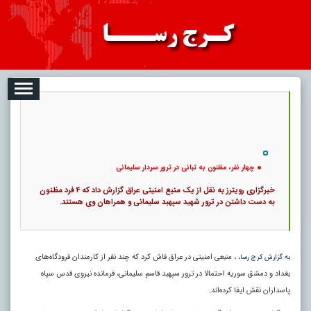
08-09
تبلیغات
درباره ما
ارتباط با ما
RSS
|
کد خبر:
3329 |
چهار نفر، مظنون به تبانی در ترور سردار سلیمانی
|
14
تاریخ انتشار :
۱۸ مرداد ۱۴۰۵ - ۱۵:۳۸ |
۰
پ
چهار نفر، مظنون به تبانی در ترور سردار سلیمانی
خبرگزاری رویترز به نقل از یک منبع امنیتی عراق گزارش داد که ۴ فرد مظنون
به دست داشتن در ترور شهید سپهبد سلیمانی و همراهان وی هستند.
، ، منبعی امنیتی در عراق فاش کرد که چند نفر از کارمندان فرودگاه‌های
به گزارش کرج رسا
بغداد و دمشق سوریه احتمالا در ترور سپهبد قاسم سلیمانی، فرمانده نیروی قدس سپاه
پاسداران نقش ایفا کرده‌اند.