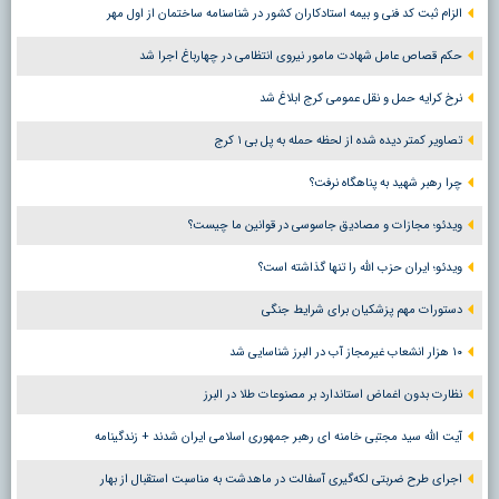
الزام ثبت کد فنی و بیمه استادکاران کشور در شناسنامه ساختمان از اول مهر
حکم قصاص عامل شهادت مامور نیروی انتظامی در چهارباغ اجرا شد
نرخ کرایه حمل و نقل عمومی کرج ابلاغ شد
تصاویر کمتر دیده شده از لحظه حمله به پل بی ۱ کرج
چرا رهبر شهید به پناهگاه نرفت؟
ویدئو؛ مجازات و مصادیق جاسوسی در قوانین ما چیست؟
ویدئو؛ ایران حزب الله را تنها گذاشته است؟
دستورات مهم پزشکیان برای شرایط جنگی
۱۰ هزار انشعاب غیرمجاز آب در البرز شناسایی شد
نظارت بدون اغماض استاندارد بر مصنوعات طلا در البرز
آیت الله سید مجتبی خامنه ای رهبر جمهوری اسلامی ایران شدند + زندگینامه
اجرای طرح ضربتی لکه‌گیری آسفالت در ماهدشت به مناسبت استقبال از بهار