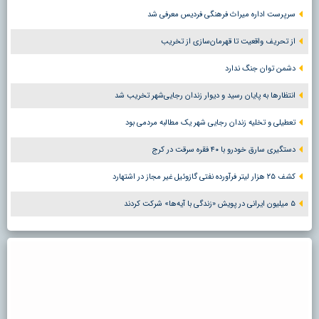
سرپرست اداره میراث فرهنگی فردیس معرفی شد
از تحریف واقعیت تا قهرمان‌سازی از تخریب
دشمن توان جنگ ندارد
انتظارها به پایان رسید و دیوار زندان رجایی‌شهر تخریب شد
تعطیلی و تخلیه زندان رجایی شهر یک مطالبه مردمی بود
دستگیری سارق خودرو با ۴۰ فقره سرقت در کرج
کشف ۲۵ هزار لیتر فرآورده نفتی گازوئیل غیر مجاز در اشتهارد
۵ میلیون ایرانی در پویش «زندگی با آیه‌ها» شرکت کردند