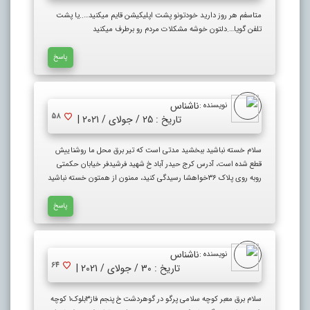
متاسفم هر روز دارید خودتونو پشت اپلیکیشن قایم میکنید…..یا پشت
تلفن گویا….دلتون خوشه مشکلات مردم رو برطرف میکنید
پاسخ
ناشناس
نویسنده :
58
تاریخ : 25 / جولای / 2021 |
سلام خسته نباشید ببخشید مدتی است که تیر برق محل ما روشناییش
قطع شده است، آدرس کرج حیدر آباد خ شهید فرشیدفر خیابان حکمتی
روبه روی پلاک ۳۶خواهشا رسیدگی کنید، ممنون از همتون خسته نباشید
پاسخ
ناشناس
نویسنده :
64
تاریخ : 30 / جولای / 2021 |
سلام برق معبر کوچه سلامی پرگو در گوهردشت خ پنجم فاز۳بلوک۱ کوچه