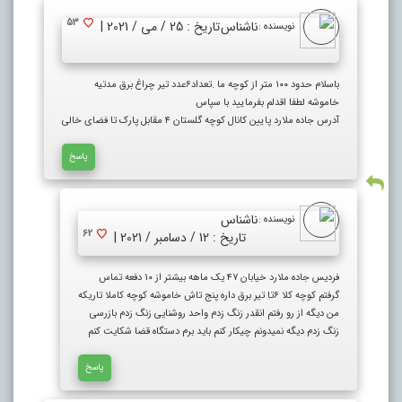
53
ناشناس
تاریخ : 25 / می / 2021 |
نویسنده :
باسلام حدود ۱۰۰ متر از کوچه ما .تعداد۶عدد تیر چراغ برق مدتیه
خاموشه لطفا اقدلم بفرمایید با سپاس
آدرس جاده ملارد پایین کانال کوچه گلستان ۴ مقابل پارک تا فضای خالی
پاسخ
ناشناس
نویسنده :
62
تاریخ : 12 / دسامبر / 2021 |
فردیس جاده ملارد خیابان ۴۷ یک ماهه بیشتر از ۱۰ دفعه تماس
گرفتم کوچه کلا ۶تا تیر برق داره پنج تاش خاموشه کوچه کاملا تاریکه
من دیگه از رو رفتم انقدر زنگ زدم واحد روشنایی زنگ زدم بازرسی
زنگ زدم دیگه نمیدونم چیکار کنم باید برم دستگاه قضا شکایت کنم
پاسخ