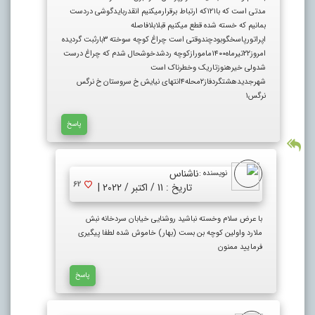
مدتی است که با۱۲۱که ارتباط برقرارمیکنیم انقدربایدگوشی دردست
بمانیم که خسته شده قطع میکنیم قبلابلافاصله
اپراتورپاسخگوبودچندوقتی است چراغ کوچه سوخته ۳بارثبت گردیده
امروز۲۲تیرماه۱۴۰۰مامورازکوچه ردشدخوشحال شدم که چراغ درست
شدولی خیرهنوزتاریک وخطرناک است
شهرجدیدهشتگردفاز۲محله۴انتهای نیایش خ سروستان خ نرگس
نرگس۱
پاسخ
ناشناس
نویسنده :
62
تاریخ : 11 / اکتبر / 2022 |
با عرض سلام وخسته نباشید روشنایی خیابان سردخانه نبش
ملارد واولین کوچه بن بست (بهار) خاموش شده لطفا پیگیری
فرمایید ممنون
پاسخ