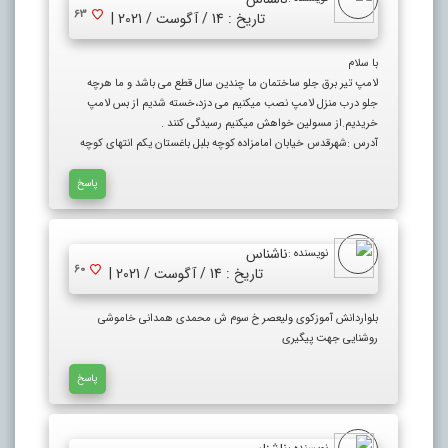
63
تاریخ : 14 / آگوست / 2021 |
با سلام
لامپ تیر برق جلو ساختمان ما چندین سال قطع می باشد و ما هرچه
جلو درب منزل لامپ نصب میکنیم می دزد،خسته شدیم از بس لامپ
خریدیم.از مسولین خواهش میکنیم رسیدگی کنند .
آدرس :شهرقدس خیابان امامزاده کوچه بلبل باغستان یکم انتهای کوچه
پاسخ
ناشناس
نویسنده :
60
تاریخ : 14 / آگوست / 2021 |
بلواردانش آموزکوی ولیعصر خ سوم ش محمدی همدانی خاموشی
روشنایی جهت پیگیری
پاسخ