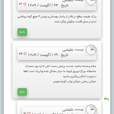
ناشناس
نویسنده :
63
تاریخ : 23 / آگوست / 2021 |
پارک طبیعت واقع در بالاتر از پاساژ مهستان و بوعلی ۳ هیچ گونه روشنایی
نداره و محل اقامت سگهای ولگرد شده
پاسخ
ناشناس
نویسنده :
55
تاریخ : 29 / آگوست / 2021 |
سلام وخسته نباشید خدمت پرسنل زحمت کش اداره برق حصارک
متاسفانه چراغ تیربرق کوچه ما دچار مشکل شده وتاریک است لطفا
درصورت امکان پیگیری نمایید
خیابان رجایی خیابان نواب کوچه ونوس
پاسخ
ناشناس
نویسنده :
51