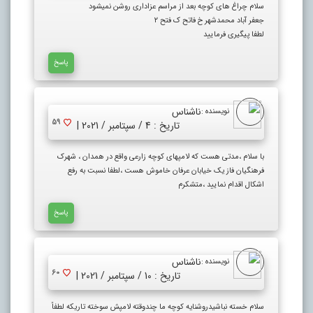
سلام چراغ های کوچه بعد از مراسم عزاداری روشن نمیشود
جعفر آباد محمدشهر خ فاتح ک فتح ۲
لطفا پیگیری فرمایید
پاسخ
ناشناس
نویسنده :
59
تاریخ : 4 / سپتامبر / 2021 |
با سلام ،مدتی هست که لامپهای کوچه زارعی واقع در همدان ، شهرک
فرهنگیان فاز یک خیابان عرفان خاموش هست ،لطفا نسبت به رفع
اشکال اقدام نمایید ،متشکرم
پاسخ
ناشناس
نویسنده :
60
تاریخ : 10 / سپتامبر / 2021 |
سلام خسته نباشیدروشنایه کوچه ما چندوقته لامپش سوخته تاریکه لطفاً