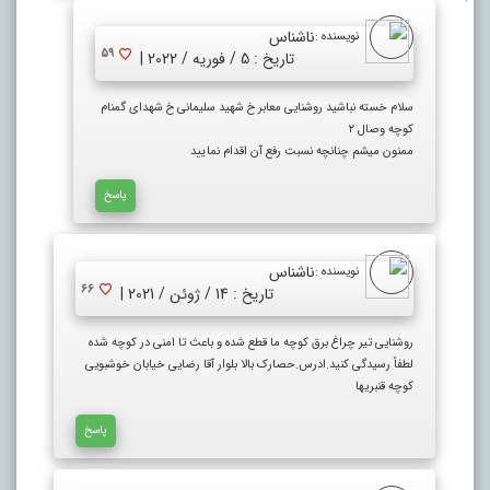
ناشناس
نویسنده :
59
تاریخ : 5 / فوریه / 2022 |
سلام خسته نباشید روشنایی معابر خ شهید سلیمانی خ شهدای گمنام
کوچه وصال ۲
ممنون میشم چنانچه نسبت رفع آن اقدام نمایید
پاسخ
ناشناس
نویسنده :
66
تاریخ : 14 / ژوئن / 2021 |
روشنایی تیر چراغ برق کوچه ما قطع شده و باعث تا امنی در کوچه شده
لطفاً رسیدگی کنید.ادرس.حصارک بالا بلوار آقا رضایی خیابان خوشبویی
کوچه قنبریها
پاسخ