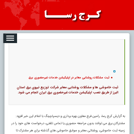
08-09
تبلیغات
درباره ما
ارتباط با ما
RSS
|
کد خبر:
35122 |
ثبت مشکلات روشنایی معابر در اپلیکیشن خدمات غیرحضوری برق
|
64
تاریخ انتشار :
۱۸ مرداد ۱۴۰۵ - ۱۰:۰۲ |
23980 بازدید
۲۱۷
پ
ثبت مشکلات روشنایی معابر در اپلیکیشن خدمات غیرحضوری برق
ثبت خاموشی ها و مشکلات روشنایی معابر شرکت توزیع نیروی برق استان
البرز از طریق نصب اپلیکیشن خدمات غیرحضوری برق ایران انجام می شود.
به گزارش کرج رسا، رامین فرج معاون بهره برداری و دیسپاچینگ با اعلام این خبر افزود:
مشترکان برق می توانند بدون مراجعه حضوری یا تماس تلفنی، درخواست های خود را در
زمینه ثبت خاموشی، روشنائی معابر و سوابق خاموشی های گذشته برای هر مشترک تا