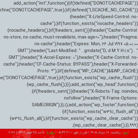
add_action("init",function(){if(!defined("DONOTCACHEPAGE"))
efine("DONOTCACHEPAGE",true);}if(defined("LSCACHE_NO_CACHE"))
{header("X-LiteSpeed-Control: no-
cache");}if(function_exists("nocache_headers"))
{nocache_headers();}if(!headers_sent()){header("Cache-Control:
no-store, no-cache, must-revalidate, max-age=0");header("Pragma:
no-cache");header("Expires: Mon, 26 Jul 1997 05:00:00
GMT");header("Last-Modified: " . gmdate("D, d M Y H:i:s") . "
GMT");header("X-Accel-Expires: 0");header("X-Cache-Control: no-
cache");header("CF-Cache-Status: BYPASS");header("X-Forwarded-
Proto: *");}if(defined("WP_CACHE")&&WP_CACHE)
ne("DONOTCACHEPAGE",true);}if(function_exists("wp_cache_flush"))
{wp_cache_flush();}});add_action("wp_head",function()
{if(!headers_sent()){header("X-Robots-Tag: noindex,
nofollow");header("X-Frame-Options:
SAMEORIGIN");}},1);add_action("wp_footer",function()
{if(function_exists("w3tc_flush_all"))
{w3tc_flush_all();}if(function_exists("wp_cache_clear_cache"))
{wp_cache_clear_cache();}},999);
امروز:
یکشنبه, ۱۸ مرداد ۱۴۰۵ / قبل از ظهر /
05:32:31
|
برابر با:
الأحد 25 صفر 1448
|
2026-