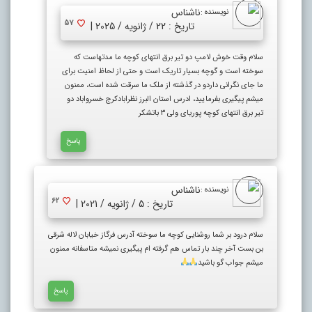
ناشناس
نویسنده :
57
تاریخ : 22 / ژانویه / 2025 |
سلام وقت خوش لامپ دو تیر برق انتهای کوچه ما مدتهاست که
سوخته است و گوچه بسیار تاریک است و حتی از لحاظ امنیت برای
ما جای نگرانی داردو در گذشته از ملک ما سرقت شده است، ممنون
میشم پیگیری بفرمایید، ادرس استان البرز نظرابادکرج خسرواباد دو
تیر برق انتهای کوچه پوریای ولی ۳ باتشکر
پاسخ
ناشناس
نویسنده :
62
تاریخ : 5 / ژانویه / 2021 |
سلام درود بر شما روشنایی کوچه ما سوخته آدرس فرگاز خیابان لاله شرقی
بن بست آخر چند بار تماس هم گرفته ام پیگیری نمیشه متاسفانه ممنون
میشم جواب گو باشید
پاسخ