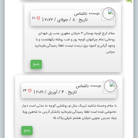
ناشناس
نویسنده :
61
تاریخ : 8 / جولای / 2022 |
سلام کرج کوچه بوستان ۳ خیابان مطهری جنب پل شهدای
روحانی تمام چراغهای کوچه روز و شب روشنه یکهفتست و با
وجود گرانی و کمبود برق درست نیست لطفا رسیدگی بفرمایید
سپاس
پاسخ
ناشناس
نویسنده :
64
تاریخ : 4 / آوریل / 2021 |
با سلام وخسته نباشید تبریک سال نو روشنایی کوچه ما مدتی است دچار
خاموشی شده است لطفا رسیدگی بفرمائید باتشکر آدرس ما شاهین ویلا
بنیاد مدرس جنوبی خیابان هشتم شرقی پلاک ۱۵
پاسخ