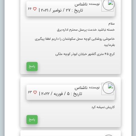
ناشناس
نویسنده :
66
تاریخ : 27 / نوامبر / 2021 |
سلام
خسته نباشید خدمت پرسنل محترم اداره برق
خاموشی روشنایی کوچه محل سکونتمان را داریم لطفا پیگیری
بفرمایید
کرج ۴۵ متری گلشهر خیابان ابوذر کوچه ملکی
پاسخ
ناشناس
نویسنده :
63
تاریخ : 5 / فوریه / 2022 |
کاریش نمیشه کرد
پاسخ