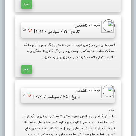
پاسخ
ناشناس
نویسنده :
53
تاریخ : 21 / سپتامبر / 2021 |
لامپ های تیر چراغ برق کوچه ما سوخته ده بار زنگ زدیم و از اونجا که
مملکت صاحب نداره کسی نیست بیاد رسیدگی کنه ببینه مشکل چیه
..ادرس: کرج جاده ملارد بعد تز پمپ بنزین بن بست بهار
پاسخ
ناشناس
نویسنده :
64
تاریخ : 25 / سپتامبر / 2021 |
سلام
ما ساکن گلشهر بلوار الغدیر کوچه نسترن ۲ هستیم، نور تیر چراغ برق سر
کوچه ما کفاف این حجم از تاریکی رو نداره، کوچه بعدی(علی‌مقدم) کلا
تیر چراغ برق نداره، و‌کل چراغای روی پل سردخونه رو هم همه رو قطع
کردن، واقعا صبحا و بعداز ظهرها حتی جلوی پا رو هم نمی‌شه دید و