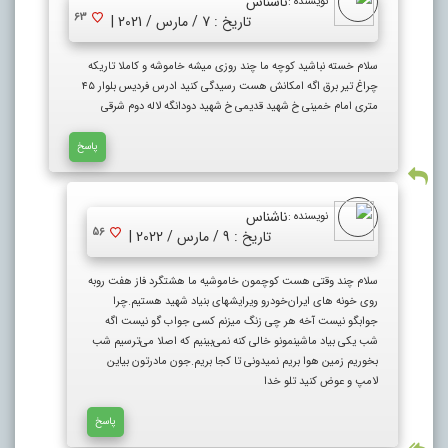
ناشناس
نویسنده :
63
تاریخ : 7 / مارس / 2021 |
سلام خسته نباشید کوچه ما چند روزی میشه خاموشه و کاملا تاریکه
چراغ تیر برق اگه امکانش هست رسیدگی کنید ادرس فردیس بلوار ۴۵
متری امام خمینی خ شهید قدیمی خ شهید دودانگه لاله دوم شرقی
پاسخ
ناشناس
نویسنده :
56
تاریخ : 9 / مارس / 2022 |
سلام چند وقتی هست کوچمون خاموشیه ما هشتگرد فاز هفت روبه
روی خونه های ایران‌خودرو ویرایشهای بنیاد شهید هستیم.چرا
جوابگو نیست آخه هر چی زنگ میزنم کسی جواب گو نیست اگه
شب یکی بیاد ماشینمونو خالی کنه نمی‌بینیم که اصلا می‌ترسیم شب
بخوریم زمین هوا بریم نمیدونی تا کجا بریم.جون مادرتون بیاین
لامپ و عوض کنید تلو خدا
پاسخ