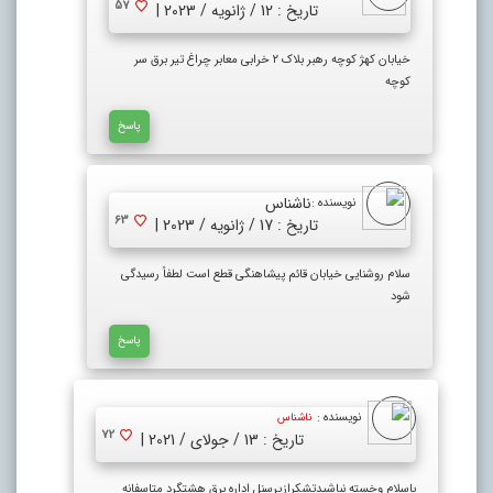
57
تاریخ : 12 / ژانویه / 2023 |
خیابان کهژ کوچه رهبر بلاک ۲ خرابی معابر چراغ تیر برق سر
کوچه
پاسخ
ناشناس
نویسنده :
63
تاریخ : 17 / ژانویه / 2023 |
سلام روشنایی خیابان قائم پیشاهنگی قطع است لطفاً رسیدگی
شود
پاسخ
نویسنده :
ناشناس
72
تاریخ : 13 / جولای / 2021 |
باسلام وخسته نباشیدتشکرازپرسنل اداره برق هشتگرد متاسفانه