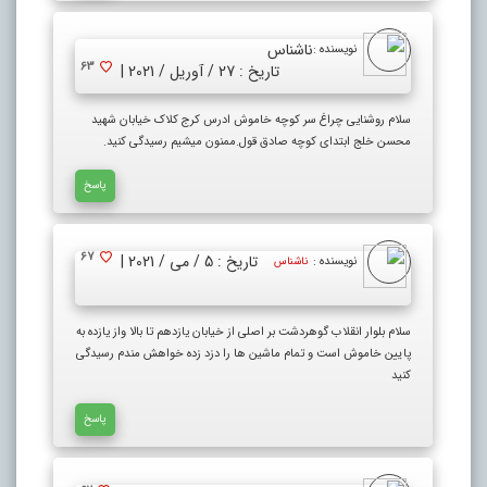
ناشناس
نویسنده :
63
تاریخ : 27 / آوریل / 2021 |
سلام روشنایی چراغ سر کوچه خاموش ادرس کرج کلاک خیابان شهید
محسن خلج ابتدای کوچه صادق قول.ممنون میشیم رسیدگی کنید.
پاسخ
67
تاریخ : 5 / می / 2021 |
نویسنده :
ناشناس
سلام بلوار انقلاب گوهردشت بر اصلی از خیابان یازدهم تا بالا واز یازده به
پایین خاموش است و تمام ماشین ها را دزد زده خواهش مندم رسیدگی
کنید
پاسخ