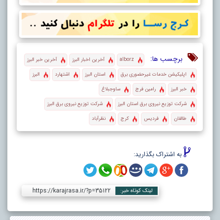
برچسب ها:
alborz
آخرین اخبار البرز
آخرین خبر البرز
اپلیکیشن خدمات غیرحضوری برق
استان البرز
اشتهارد
البرز
خبر البرز
رامین فرج
ساوجبلاغ
شرکت توزیع نیروی برق استان البرز
شرکت توزیع نیروی برق البرز
طالقان
فردیس
کرج
نظرآباد
به اشتراک بگذارید:
https://karajrasa.ir/?p=35122
لینک کوتاه خبر: