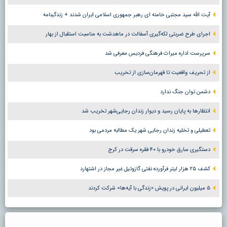
آیت الله سید مجتبی خامنه ای رهبر جمهوری اسلامی ایران شدند + زندگینامه
اجرای طرح ضربتی لکه‌گیری آسفالت در ماهدشت به مناسبت استقبال از بهار
سرپرست اداره میراث فرهنگی فردیس معرفی شد
از تحریف واقعیت تا قهرمان‌سازی از تخریب
دشمن توان جنگ ندارد
انتظارها به پایان رسید و دیوار زندان رجایی‌شهر تخریب شد
تعطیلی و تخلیه زندان رجایی شهر یک مطالبه مردمی بود
دستگیری سارق خودرو با ۴۰ فقره سرقت در کرج
کشف ۲۵ هزار لیتر فرآورده نفتی گازوئیل غیر مجاز در اشتهارد
۵ میلیون ایرانی در پویش «زندگی با آیه‌ها» شرکت کردند