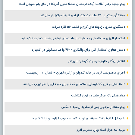
پیام جدید رهبر انقلاب؛ آینده درخشان منطقه بدون آمریکا در حال رقم خوردن است
۶۵۰۰ تُن سلاح در ۲۴ ساعت گذشته از آمریکا به اسرائیل ارسال شد
دستگیری سارق باغ ویلاهای کرج و کشف ۵۶ فقره سرقت
استاندار البرز بر ساماندهی و حمایت از واحدهای تولیدی خسارت دیده تاکید کرد
دستور معاون استاندار البرز برای واگذاری ۴۳۰۰ واحد مسکونی در اشتهارد
افتتاح زیرگذر خلیج فارس در گرمدره + ویدئو
اجرای محدودیت تردد در جاده کندوان و آزادراه تهران – شمال ؛ ١١ اردیبهشت
دامنه های جعلی؛ کلاهبرداری ساده ای که کاربران حرفه ای را هم فریب می‌دهد
مواد غذایی که هرگز نباید در فریزر گذاشت
پیام معنادار عراقچی پس از سفر به روسیه + عکس
با موبایل اینفوگرافیک حرفه ای تولید کنید + معرفی ابزارها و اپلیکیشن ها
تولید سه هزار اصله نهال مثمر در البرز