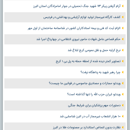
آرام گرفتن پیکر ۷۳ شهید جنگ تحمیلی در جوار امامزادگان استان البرز
کشف کارگاه غیرمجاز تولید لوازم آرایشی و بهداشتی در فردیس
الزام ثبت کد فنی و بیمه استادکاران کشور در شناسنامه ساختمان از اول مهر
حکم قصاص عامل شهادت مامور نیروی انتظامی در چهارباغ اجرا شد
نرخ کرایه حمل و نقل عمومی کرج ابلاغ شد
تصاویر کمتر دیده شده از لحظه حمله به پل بی ۱ کرج
چرا رهبر شهید به پناهگاه نرفت؟
ویدئو؛ مجازات و مصادیق جاسوسی در قوانین ما چیست؟
ویدئو؛ ایران حزب الله را تنها گذاشته است؟
دستورات مهم پزشکیان برای شرایط جنگی
۱۰ هزار انشعاب غیرمجاز آب در البرز شناسایی شد
نظارت بدون اغماض استاندارد بر مصنوعات طلا در البرز