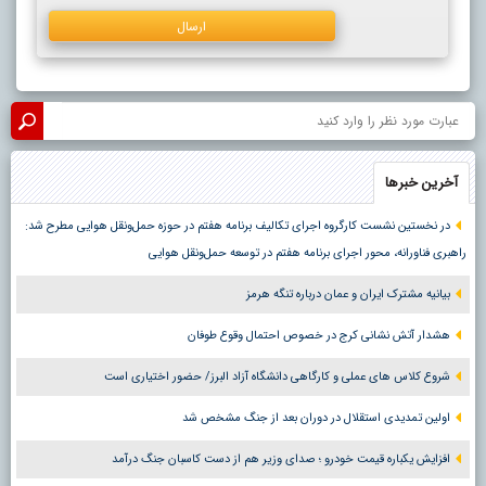
آخرین خبرها
در نخستین نشست کارگروه اجرای تکالیف برنامه هفتم در حوزه حمل‌ونقل هوایی مطرح شد:
راهبری فناورانه، محور اجرای برنامه هفتم در توسعه حمل‌ونقل هوایی
بیانیه مشترک ایران و عمان درباره تنگه هرمز
هشدار آتش نشانی کرج در خصوص احتمال وقوع طوفان
شروع کلاس های عملی و کارگاهی دانشگاه آزاد البرز/ حضور اختیاری است
اولین تمدیدی استقلال در دوران بعد از جنگ مشخص شد
افزایش یکباره قیمت خودرو ؛ صدای وزیر هم از دست کاسبان جنگ درآمد