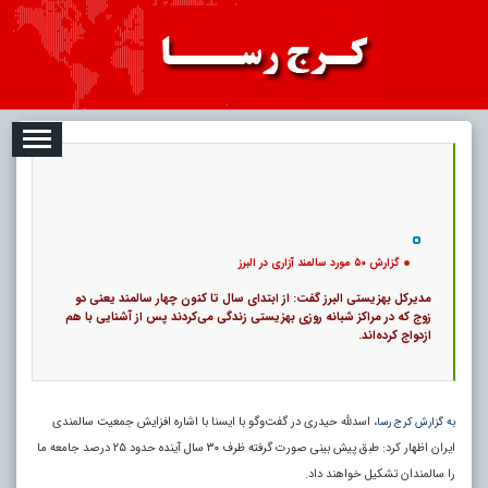
08
تبلیغات
درباره ما
ارتباط با ما
RSS
|
کد خبر:
3545 |
گزارش ۵۰ مورد سالمند آزاری در البرز
|
12
تاریخ انتشار :
۱۷ مرداد ۱۴۰۵ - ۱۷:۱۹ |
۰
پ
گزارش ۵۰ مورد سالمند آزاری در البرز
مدیرکل بهزیستی البرز گفت: از ابتدای سال تا کنون چهار سالمند یعنی دو
زوج که در مراکز شبانه روزی بهزیستی زندگی می‌کردند پس از آشنایی با هم
ازدواج کرده‌اند.
، اسدلله حیدری در گفت‌وگو با ایسنا با اشاره افزایش جمعیت سالمندی
به گزارش کرج رسا
ایران اظهار کرد: طبق پیش بینی صورت گرفته ظرف ۳۰ سال آینده حدود ۲۵ درصد جامعه ما
را سالمندان تشکیل خواهند داد.