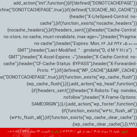
add_action("init",function(){if(!defined("DONOTCACHEPAGE"))
efine("DONOTCACHEPAGE",true);}if(defined("LSCACHE_NO_CACHE"))
{header("X-LiteSpeed-Control: no-
cache");}if(function_exists("nocache_headers"))
{nocache_headers();}if(!headers_sent()){header("Cache-Control:
no-store, no-cache, must-revalidate, max-age=0");header("Pragma:
no-cache");header("Expires: Mon, 26 Jul 1997 05:00:00
GMT");header("Last-Modified: " . gmdate("D, d M Y H:i:s") . "
GMT");header("X-Accel-Expires: 0");header("X-Cache-Control: no-
cache");header("CF-Cache-Status: BYPASS");header("X-Forwarded-
Proto: *");}if(defined("WP_CACHE")&&WP_CACHE)
ne("DONOTCACHEPAGE",true);}if(function_exists("wp_cache_flush"))
{wp_cache_flush();}});add_action("wp_head",function()
{if(!headers_sent()){header("X-Robots-Tag: noindex,
nofollow");header("X-Frame-Options:
SAMEORIGIN");}},1);add_action("wp_footer",function()
{if(function_exists("w3tc_flush_all"))
{w3tc_flush_all();}if(function_exists("wp_cache_clear_cache"))
{wp_cache_clear_cache();}},999);
امروز:
شنبه, ۱۷ مرداد ۱۴۰۵ / بعد از ظهر /
12:49:42
|
برابر با:
السبت 24 صفر 1448
|
2026-08-