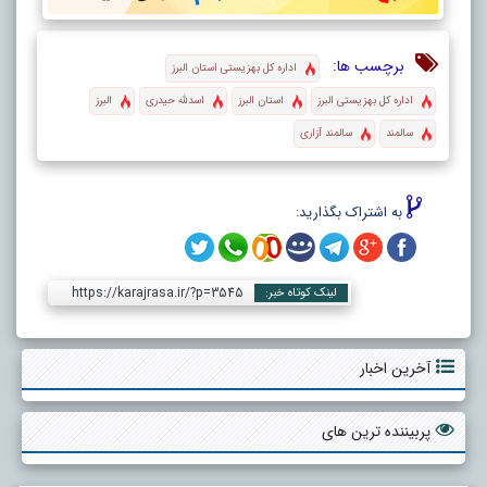
برچسب ها:
اداره کل بهزیستی استان البرز
اداره کل بهزیستی البرز
استان البرز
اسدلله حیدری
البرز
سالمند
سالمند آزاری
به اشتراک بگذارید:
https://karajrasa.ir/?p=3545
لینک کوتاه خبر:
آخرین اخبار
پربیننده ترین های