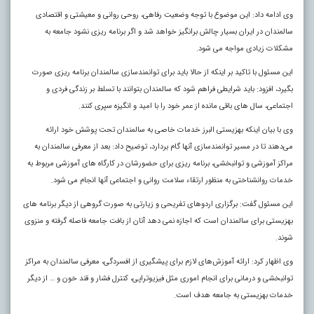
وی ادامه داد: این موضوع با توجه وضعیت رفاهی، روحی روانی و معیشتی و اقتصادی
سالمندان در ایران بسیار چالش برانگیز خواهد شد و اگر برنامه ریزی نشود جامعه به
مشکلات زیادی مواجه می شود.
این مسئول با تاکید بر اینکه از حالا باید برای توانمندسازی سالمندان برنامه ریزی صورت
بگیرد، افزود: باید شرایطی فراهم شود که سالمندان بتوانند با تسلط بر زندگی فردی و
اجتماعی، سال‌ های باقی مانده از عمر خود را با امید و انگیزه سپری کنند.
وی با بیان اینکه بهزیستی البرز خدمات خاصی به سالمندان تحت پوشش خود ارائه
می‌دهند تا در مسیر توانمندسازی آنها گام بردارد، توضیح داد: بعد از معرفی سالمندان به
مراکز آموزشی و توانبخشی، برنامه ریزی برای حضورشان در کارگاه‌ های آموزشی مربوط به
خدمات روانشناختی به منظور ارتقاء سلامت روانی و اجتماعی آنها انجام می شود
.
این مسئول گفت: برگزاری اردوهای تفریحی و زیارتی به صورت گروهی از دیگر برنامه های
بهزیستی برای سالمندان است که اجازه نمی دهد آنان از بافت جامعه فاصله گرفته و منزوی
شوند.
وی اظهار کرد: ارائه آموزش‌های لازم برای پیشگیری از افسردگی، معرفی سالمندان به مراکز
توانبخشی و درمانی برای انجام اموری مثل فیزیوتراپی، کنترل فشار و قند خون و … از دیگر
خدمات بهزیستی به جامعه هدف است.