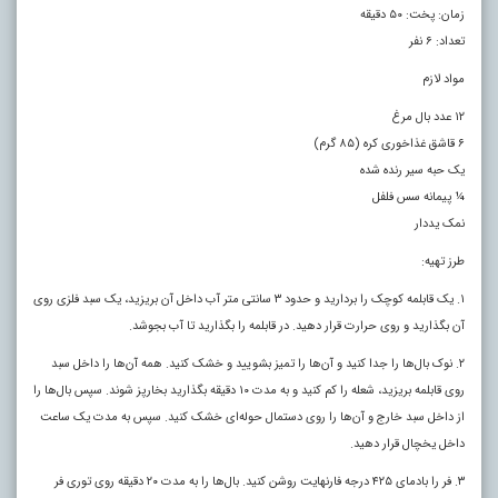
زمان: پخت: ۵۰ دقیقه
تعداد: ۶ نفر
مواد لازم
۱۲ عدد بال مرغ
۶ قاشق غذاخوری کره (۸۵ گرم)
یک حبه سیر رنده شده
¼ پیمانه سس فلفل
نمک یددار
طرز تهیه:
۱. یک قابلمه کوچک را بردارید و حدود ۳ سانتی متر آب داخل آن بریزید، یک سبد فلزی روی
آن بگذارید و روی حرارت قرار دهید. در قابلمه را بگذارید تا آب بجوشد.
۲. نوک بال‌ها را جدا کنید و آن‌ها را تمیز بشویید و خشک کنید. همه آن‌ها را داخل سبد
روی قابلمه بریزید، شعله را کم کنید و به مدت ۱۰ دقیقه بگذارید بخارپز شوند. سپس بال‌ها را
از داخل سبد خارج و آن‌ها را روی دستمال حوله‌ای خشک کنید. سپس به مدت یک ساعت
داخل یخچال قرار دهید.
۳. فر را بادمای ۴۲۵ درجه فارنهایت روشن کنید. بال‌ها را به مدت ۲۰ دقیقه روی توری فر