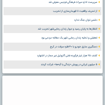
سرپرست اداره میراث فرهنگی فردیس معرفی شد
از تحریف واقعیت تا قهرمان‌سازی از تخریب
دشمن توان جنگ ندارد
انتظارها به پایان رسید و دیوار زندان رجایی‌شهر تخریب شد
تعطیلی و تخلیه زندان رجایی شهر یک مطالبه مردمی بود
دستگیری سارق خودرو با ۴۰ فقره سرقت در کرج
کشف ۲۵ هزار لیتر فرآورده نفتی گازوئیل غیر مجاز در اشتهارد
۵ میلیون ایرانی در پویش «زندگی با آیه‌ها» شرکت کردند