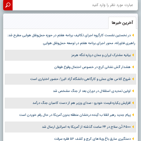
آخرین خبرها
در نخستین نشست کارگروه اجرای تکالیف برنامه هفتم در حوزه حمل‌ونقل هوایی مطرح شد:
راهبری فناورانه، محور اجرای برنامه هفتم در توسعه حمل‌ونقل هوایی
بیانیه مشترک ایران و عمان درباره تنگه هرمز
هشدار آتش نشانی کرج در خصوص احتمال وقوع طوفان
شروع کلاس های عملی و کارگاهی دانشگاه آزاد البرز/ حضور اختیاری است
اولین تمدیدی استقلال در دوران بعد از جنگ مشخص شد
افزایش یکباره قیمت خودرو ؛ صدای وزیر هم از دست کاسبان جنگ درآمد
پیام جدید رهبر انقلاب؛ آینده درخشان منطقه بدون آمریکا در حال رقم خوردن است
۶۵۰۰ تُن سلاح در ۲۴ ساعت گذشته از آمریکا به اسرائیل ارسال شد
دستگیری سارق باغ ویلاهای کرج و کشف ۵۶ فقره سرقت