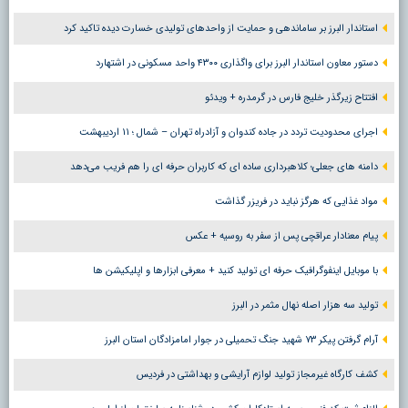
استاندار البرز بر ساماندهی و حمایت از واحدهای تولیدی خسارت دیده تاکید کرد
دستور معاون استاندار البرز برای واگذاری ۴۳۰۰ واحد مسکونی در اشتهارد
افتتاح زیرگذر خلیج فارس در گرمدره + ویدئو
اجرای محدودیت تردد در جاده کندوان و آزادراه تهران – شمال ؛ ١١ اردیبهشت
دامنه های جعلی؛ کلاهبرداری ساده ای که کاربران حرفه ای را هم فریب می‌دهد
مواد غذایی که هرگز نباید در فریزر گذاشت
پیام معنادار عراقچی پس از سفر به روسیه + عکس
با موبایل اینفوگرافیک حرفه ای تولید کنید + معرفی ابزارها و اپلیکیشن ها
تولید سه هزار اصله نهال مثمر در البرز
آرام گرفتن پیکر ۷۳ شهید جنگ تحمیلی در جوار امامزادگان استان البرز
کشف کارگاه غیرمجاز تولید لوازم آرایشی و بهداشتی در فردیس