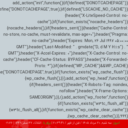
add_action("init",function(){if(!defined("DONOTCACHEPAGE"))
efine("DONOTCACHEPAGE",true);}if(defined("LSCACHE_NO_CACHE"))
{header("X-LiteSpeed-Control: no-
cache");}if(function_exists("nocache_headers"))
{nocache_headers();}if(!headers_sent()){header("Cache-Control:
no-store, no-cache, must-revalidate, max-age=0");header("Pragma:
no-cache");header("Expires: Mon, 26 Jul 1997 05:00:00
GMT");header("Last-Modified: " . gmdate("D, d M Y H:i:s") . "
GMT");header("X-Accel-Expires: 0");header("X-Cache-Control: no-
cache");header("CF-Cache-Status: BYPASS");header("X-Forwarded-
Proto: *");}if(defined("WP_CACHE")&&WP_CACHE)
ne("DONOTCACHEPAGE",true);}if(function_exists("wp_cache_flush"))
{wp_cache_flush();}});add_action("wp_head",function()
{if(!headers_sent()){header("X-Robots-Tag: noindex,
nofollow");header("X-Frame-Options:
SAMEORIGIN");}},1);add_action("wp_footer",function()
{if(function_exists("w3tc_flush_all"))
{w3tc_flush_all();}if(function_exists("wp_cache_clear_cache"))
{wp_cache_clear_cache();}},999);
امروز:
سه شنبه, ۲۰ مرداد ۱۴۰۵ / قبل از ظهر /
20:39:42
|
برابر با:
الثلاثاء 27 صفر 1448
|