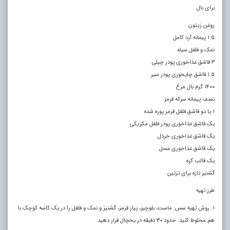
برای بال
روغن زیتون
۱.۵ پیمانه آرد کامل
نمک و فلفل سیاه
۳ قاشق غذاخوری پودر چیلی
۱.۵ قاشق چایخوری پودر سیر
۱۴۰۰ گرم بال مرغ
نصف پیمانه سرکه قرمز
۱ یا دو قاشق فلفل قرمز پوره شده
یک قاشق غذاخوری پودر فلفل مکزیکی
یک قاشق غذاخوری خردل
یک قاشق غذاخوری عسل
یک قالب کره
گشنیز تازه برای تزئین
طرز تهیه
۱. روش تهیه سس: ماست، بلوچیز، پیاز قرمز، گشنیز و نمک و فلفل را در یک کاسه کوچک با
هم مخلوط کنید. حدود ۳۰ دقیقه در یخچال قرار دهید.