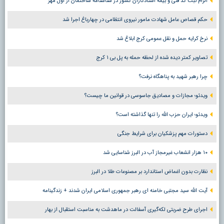
الزام ثبت کد فنی و بیمه استادکاران کشور در شناسنامه ساختمان از اول مهر
حکم قصاص عامل شهادت مامور نیروی انتظامی در چهارباغ اجرا شد
نرخ کرایه حمل و نقل عمومی کرج ابلاغ شد
تصاویر کمتر دیده شده از لحظه حمله به پل بی ۱ کرج
چرا رهبر شهید به پناهگاه نرفت؟
ویدئو؛ مجازات و مصادیق جاسوسی در قوانین ما چیست؟
ویدئو؛ ایران حزب الله را تنها گذاشته است؟
دستورات مهم پزشکیان برای شرایط جنگی
۱۰ هزار انشعاب غیرمجاز آب در البرز شناسایی شد
نظارت بدون اغماض استاندارد بر مصنوعات طلا در البرز
آیت الله سید مجتبی خامنه ای رهبر جمهوری اسلامی ایران شدند + زندگینامه
اجرای طرح ضربتی لکه‌گیری آسفالت در ماهدشت به مناسبت استقبال از بهار