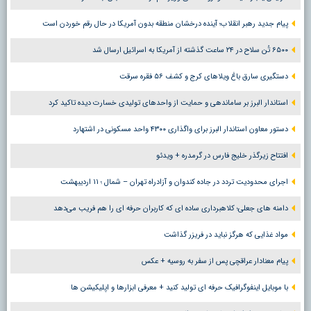
پیام جدید رهبر انقلاب؛ آینده درخشان منطقه بدون آمریکا در حال رقم خوردن است
۶۵۰۰ تُن سلاح در ۲۴ ساعت گذشته از آمریکا به اسرائیل ارسال شد
دستگیری سارق باغ ویلاهای کرج و کشف ۵۶ فقره سرقت
استاندار البرز بر ساماندهی و حمایت از واحدهای تولیدی خسارت دیده تاکید کرد
دستور معاون استاندار البرز برای واگذاری ۴۳۰۰ واحد مسکونی در اشتهارد
افتتاح زیرگذر خلیج فارس در گرمدره + ویدئو
اجرای محدودیت تردد در جاده کندوان و آزادراه تهران – شمال ؛ ١١ اردیبهشت
دامنه های جعلی؛ کلاهبرداری ساده ای که کاربران حرفه ای را هم فریب می‌دهد
مواد غذایی که هرگز نباید در فریزر گذاشت
پیام معنادار عراقچی پس از سفر به روسیه + عکس
با موبایل اینفوگرافیک حرفه ای تولید کنید + معرفی ابزارها و اپلیکیشن ها