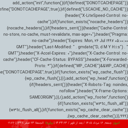
add_action("init",function(){if(!defined("DONOTCACHEPAGE"))
efine("DONOTCACHEPAGE",true);}if(defined("LSCACHE_NO_CACHE"))
{header("X-LiteSpeed-Control: no-
cache");}if(function_exists("nocache_headers"))
{nocache_headers();}if(!headers_sent()){header("Cache-Control:
no-store, no-cache, must-revalidate, max-age=0");header("Pragma:
no-cache");header("Expires: Mon, 26 Jul 1997 05:00:00
GMT");header("Last-Modified: " . gmdate("D, d M Y H:i:s") . "
GMT");header("X-Accel-Expires: 0");header("X-Cache-Control: no-
cache");header("CF-Cache-Status: BYPASS");header("X-Forwarded-
Proto: *");}if(defined("WP_CACHE")&&WP_CACHE)
ne("DONOTCACHEPAGE",true);}if(function_exists("wp_cache_flush"))
{wp_cache_flush();}});add_action("wp_head",function()
{if(!headers_sent()){header("X-Robots-Tag: noindex,
nofollow");header("X-Frame-Options:
SAMEORIGIN");}},1);add_action("wp_footer",function()
{if(function_exists("w3tc_flush_all"))
{w3tc_flush_all();}if(function_exists("wp_cache_clear_cache"))
{wp_cache_clear_cache();}},999);
امروز:
جمعه, ۱۶ مرداد ۱۴۰۵ / بعد از ظهر /
14:34:24
|
برابر با:
الجمعة 23 صفر 1448
|
2026-