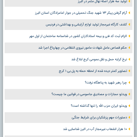
تولید سه هزار اصله نهال مثمر در البرز
آرام گرفتن پیکر ۷۳ شهید جنگ تحمیلی در جوار امامزادگان استان البرز
کشف کارگاه غیرمجاز تولید لوازم آرایشی و بهداشتی در فردیس
الزام ثبت کد فنی و بیمه استادکاران کشور در شناسنامه ساختمان از اول مهر
حکم قصاص عامل شهادت مامور نیروی انتظامی در چهارباغ اجرا شد
نرخ کرایه حمل و نقل عمومی کرج ابلاغ شد
تصاویر کمتر دیده شده از لحظه حمله به پل بی ۱ کرج
چرا رهبر شهید به پناهگاه نرفت؟
ویدئو؛ مجازات و مصادیق جاسوسی در قوانین ما چیست؟
ویدئو؛ ایران حزب الله را تنها گذاشته است؟
دستورات مهم پزشکیان برای شرایط جنگی
۱۰ هزار انشعاب غیرمجاز آب در البرز شناسایی شد