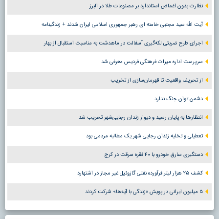
نظارت بدون اغماض استاندارد بر مصنوعات طلا در البرز
آیت الله سید مجتبی خامنه ای رهبر جمهوری اسلامی ایران شدند + زندگینامه
اجرای طرح ضربتی لکه‌گیری آسفالت در ماهدشت به مناسبت استقبال از بهار
سرپرست اداره میراث فرهنگی فردیس معرفی شد
از تحریف واقعیت تا قهرمان‌سازی از تخریب
دشمن توان جنگ ندارد
انتظارها به پایان رسید و دیوار زندان رجایی‌شهر تخریب شد
تعطیلی و تخلیه زندان رجایی شهر یک مطالبه مردمی بود
دستگیری سارق خودرو با ۴۰ فقره سرقت در کرج
کشف ۲۵ هزار لیتر فرآورده نفتی گازوئیل غیر مجاز در اشتهارد
۵ میلیون ایرانی در پویش «زندگی با آیه‌ها» شرکت کردند