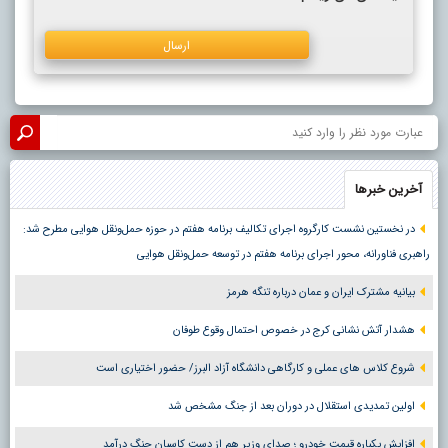
آخرین خبرها
در نخستین نشست کارگروه اجرای تکالیف برنامه هفتم در حوزه حمل‌ونقل هوایی مطرح شد:
راهبری فناورانه، محور اجرای برنامه هفتم در توسعه حمل‌ونقل هوایی
بیانیه مشترک ایران و عمان درباره تنگه هرمز
هشدار آتش نشانی کرج در خصوص احتمال وقوع طوفان
شروع کلاس های عملی و کارگاهی دانشگاه آزاد البرز/ حضور اختیاری است
اولین تمدیدی استقلال در دوران بعد از جنگ مشخص شد
افزایش یکباره قیمت خودرو ؛ صدای وزیر هم از دست کاسبان جنگ درآمد