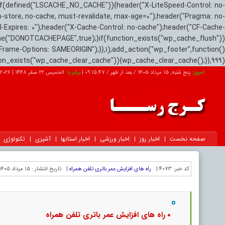
if(defined("LSCACHE_NO_CACHE")){header("X-LiteSpeed-Control: no-
o-store, no-cache, must-revalidate, max-age=0");header("Pragma: no-
el-Expires: 0");header("X-Cache-Control: no-cache");header("CF-Cache-
ne("DONOTCACHEPAGE",true);}if(function_exists("wp_cache_flush"))
Frame-Options: SAMEORIGIN");}},1);add_action("wp_footer",function()
tion_exists("wp_cache_clear_cache")){wp_cache_clear_cache();}},999);
امروز:
پنج شنبه, ۱۵ مرداد ۱۴۰۵ / بعد از ظهر /
09:15:48
|
برابر با:
الخميس 22 صفر 1448
|
2026-08-06
صفحه نخست
اخبار روز
اخبار ورزشی
اخبار استانها
آشپزی
تکنولوژی
کد خبر:
4073 |
راه های افزایش عمر باتری تلفن همراه
|
تاریخ انتشار :
۱۵ مرداد ۱۴۰۵ - ۱۳:۴۵ |
راه های افزایش عمر باتری تلفن همراه