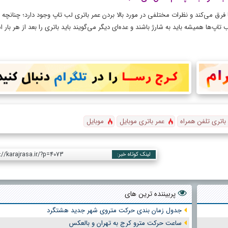
فرق می‌کند و نظرات مختلفی در مورد بالا بردن عمر باتری لب تاپ وجود دارد؛ چنانچه ع
پ‌ها همیشه باید به شارژ باشند و عده‌ای دیگر می‌گویند باید باتری را بعد از هر بار ا
باتری تلفن همراه
عمر باتری موبایل
موبایل
://karajrasa.ir/?p=4073
لینک کوتاه خبر:
پربیننده ترین های
جدول زمان بندی حرکت متروی شهر جدید هشتگرد
ساعت حرکت مترو کرج به تهران و بالعکس