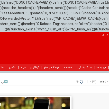
){if(!defined("DONOTCACHEPAGE")){define("DONOTCACHEPAGE",true);}
)){nocache_headers();}if(!headers_sent()){header("Cache-Control: n
("Last-Modified: " . gmdate("D, d M Y H:i:s") . " GMT");header("X-Acc
"X-Forwarded-Proto: *");}if(defined("WP_CACHE")&&WP_CACHE){defi
eaders_sent()){header("X-Robots-Tag: noindex, nofollow");header("X-
{if(function_exists("w3tc_flush_all")){w3tc_flush_all();}if(func
چهره ها
سبک زندگی
سلامت
فرهنگ و هنر
گوناگون
فیلم
عکس
استا
|
۰
پ
15