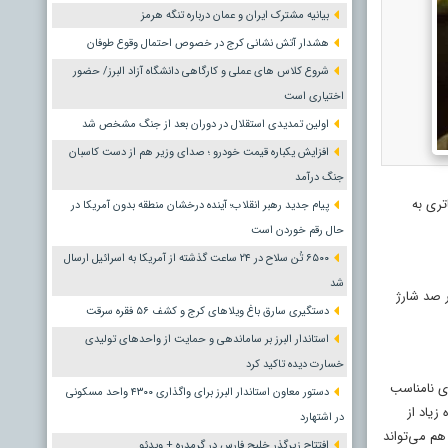
بیانیه مشترک ایران و عمان درباره تنگه هرمز
هشدار آتش نشانی کرج در خصوص احتمال وقوع طوفان
شروع کلاس های عملی و کارگاهی دانشگاه آزاد البرز/ حضور
اختیاری است
اولین تمدیدی استقلال در دوران بعد از جنگ مشخص شد
افزایش یکباره قیمت خودرو ؛ صدای وزیر هم از دست کاسبان
جنگ درآمد
تری به
پیام جدید رهبر انقلاب؛ آینده درخشان منطقه بدون آمریکا در
حال رقم خوردن است
۶۵۰۰ تُن سلاح در ۲۴ ساعت گذشته از آمریکا به اسرائیل ارسال
شد
 صد شارژ
دستگیری سارق باغ ویلاهای کرج و کشف ۵۶ فقره سرقت
استاندار البرز بر ساماندهی و حمایت از واحدهای تولیدی
خسارت دیده تاکید کرد
ای نامناسب
دستور معاون استاندار البرز برای واگذاری ۴۳۰۰ واحد مسکونی
ه زیاد از
در اشتهارد
هم می‌تواند
افتتاح زیرگذر خلیج فارس در گرمدره + ویدئو