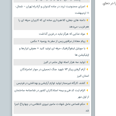
ا در دمای
اجرای محدودیت تردد در جاده کندوان و آزادراه تهران – شمال ؛
١١ اردیبهشت
دامنه های جعلی؛ کلاهبرداری ساده ای که کاربران حرفه ای را
هم فریب می‌دهد
مواد غذایی که هرگز نباید در فریزر گذاشت
پیام معنادار عراقچی پس از سفر به روسیه + عکس
با موبایل اینفوگرافیک حرفه ای تولید کنید + معرفی ابزارها و
اپلیکیشن ها
تولید سه هزار اصله نهال مثمر در البرز
آرام گرفتن پیکر ۷۳ شهید جنگ تحمیلی در جوار امامزادگان
استان البرز
کشف کارگاه غیرمجاز تولید لوازم آرایشی و بهداشتی در فردیس
الزام ثبت کد فنی و بیمه استادکاران کشور در شناسنامه ساختمان
از اول مهر
حکم قصاص عامل شهادت مامور نیروی انتظامی در چهارباغ اجرا
شد