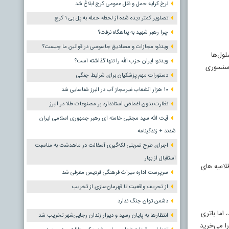
نرخ کرایه حمل و نقل عمومی کرج ابلاغ شد
تصاویر کمتر دیده شده از لحظه حمله به پل بی ۱ کرج
چرا رهبر شهید به پناهگاه نرفت؟
ویدئو؛ مجازات و مصادیق جاسوسی در قوانین ما چیست؟
لول‌ها
ویدئو؛ ایران حزب الله را تنها گذاشته است؟
 سنسوری
دستورات مهم پزشکیان برای شرایط جنگی
۱۰ هزار انشعاب غیرمجاز آب در البرز شناسایی شد
نظارت بدون اغماض استاندارد بر مصنوعات طلا در البرز
آیت الله سید مجتبی خامنه ای رهبر جمهوری اسلامی ایران
شدند + زندگینامه
اجرای طرح ضربتی لکه‌گیری آسفالت در ماهدشت به مناسبت
استقبال از بهار
لاعیه‌ های
سرپرست اداره میراث فرهنگی فردیس معرفی شد
از تحریف واقعیت تا قهرمان‌سازی از تخریب
دشمن توان جنگ ندارد
ی اولین بار باید ۶ تا ۸ ساعت شارژ می‌شدند، اما باتری‌
انتظارها به پایان رسید و دیوار زندان رجایی‌شهر تخریب شد
گوشی را می‌خرید