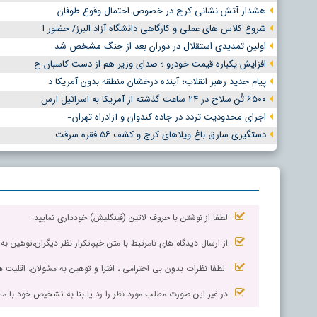
هشدار آتش نشانی کرج در خصوص احتمال وقوع طوفان
شروع کلاس های عملی و کارگاهی دانشگاه آزاد البرز/ حضور ا
اولین تمدیدی استقلال در دوران بعد از جنگ مشخص شد
افزایش یکباره قیمت خودرو ؛ صدای وزیر هم از دست کاسبان ج
پیام جدید رهبر انقلاب؛ آینده درخشان منطقه بدون آمریکا د
۶۵۰۰ تُن سلاح در ۲۴ ساعت گذشته از آمریکا به اسرائیل ارس
اجرای محدودیت تردد در جاده کندوان و آزادراه تهران ̵
دستگیری سارق باغ ویلاهای کرج و کشف ۵۶ فقره سرقت
لطفا از نوشتن با حروف لاتین (فینگلیش) خودداری نمایید.
از ارسال دیدگاه های نامرتبط با متن خبر،تکرار نظر دیگران،توهین به
لطفا نظرات بدون بی احترامی ، افترا و توهین به مسٔولان، اقلیت ها
در غیر این صورت مطلب مورد نظر را رد یا بنا به تشخیص خود با مم