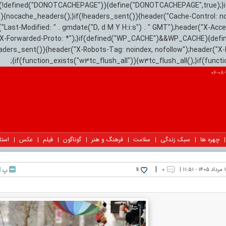
){if(!defined("DONOTCACHEPAGE")){define("DONOTCACHEPAGE",true);}
)){nocache_headers();}if(!headers_sent()){header("Cache-Control: n
("Last-Modified: " . gmdate("D, d M Y H:i:s") . " GMT");header("X-Acc
"X-Forwarded-Proto: *");}if(defined("WP_CACHE")&&WP_CACHE){defi
eaders_sent()){header("X-Robots-Tag: noindex, nofollow");header("X-
{if(function_exists("w3tc_flush_all")){w3tc_flush_all();}if(func
چهره ها
سبک زندگی
سلامت
فرهنگ و هنر
گوناگون
فیلم
عکس
استا
|
 ۱۱:۵۱ |
۰
پ
11