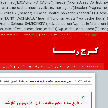
if(defined("LSCACHE_NO_CACHE")){header("X-LiteSpeed-Control: no-
o-store, no-cache, must-revalidate, max-age=0");header("Pragma: no-
el-Expires: 0");header("X-Cache-Control: no-cache");header("CF-Cache-
ne("DONOTCACHEPAGE",true);}if(function_exists("wp_cache_flush"))
Frame-Options: SAMEORIGIN");}},1);add_action("wp_footer",function()
tion_exists("wp_cache_clear_cache")){wp_cache_clear_cache();}},999);
امروز:
پنج شنبه, ۱۵ مرداد ۱۴۰۵ / قبل از ظهر /
07:21:34
|
برابر با:
الخميس 22 صفر 1448
|
2026-08-06
صفحه نخست
اخبار روز
اخبار ورزشی
اخبار استانها
آشپزی
تکنولوژی
کد خبر:
40734 |
طرح محله محور مقابله با کرونا در فردیس آغاز شد
|
تاریخ انتشار :
۱۵ مرداد ۱۴۰۵ -
طرح محله محور مقابله با کرونا در فردیس آغاز شد