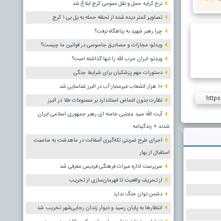
نرخ کرایه حمل و نقل عمومی کرج ابلاغ شد
تصاویر کمتر دیده شده از لحظه حمله به پل بی ۱ کرج
چرا رهبر شهید به پناهگاه نرفت؟
ویدئو؛ مجازات و مصادیق جاسوسی در قوانین ما چیست؟
ویدئو؛ ایران حزب الله را تنها گذاشته است؟
دستورات مهم پزشکیان برای شرایط جنگی
۱۰ هزار انشعاب غیرمجاز آب در البرز شناسایی شد
https
نظارت بدون اغماض استاندارد بر مصنوعات طلا در البرز
آیت الله سید مجتبی خامنه ای رهبر جمهوری اسلامی ایران
شدند + زندگینامه
اجرای طرح ضربتی لکه‌گیری آسفالت در ماهدشت به مناسبت
استقبال از بهار
سرپرست اداره میراث فرهنگی فردیس معرفی شد
از تحریف واقعیت تا قهرمان‌سازی از تخریب
دشمن توان جنگ ندارد
انتظارها به پایان رسید و دیوار زندان رجایی‌شهر تخریب شد