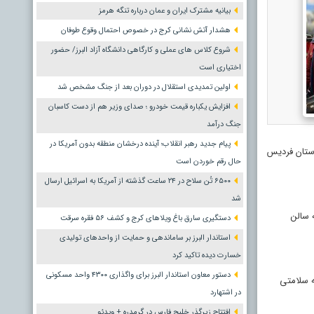
بیانیه مشترک ایران و عمان درباره تنگه هرمز
هشدار آتش نشانی کرج در خصوص احتمال وقوع طوفان
شروع کلاس های عملی و کارگاهی دانشگاه آزاد البرز/ حضور
اختیاری است
اولین تمدیدی استقلال در دوران بعد از جنگ مشخص شد
افزایش یکباره قیمت خودرو ؛ صدای وزیر هم از دست کاسبان
جنگ درآمد
پیام جدید رهبر انقلاب؛ آینده درخشان منطقه بدون آمریکا در
رستان فردیس
حال رقم خوردن است
۶۵۰۰ تُن سلاح در ۲۴ ساعت گذشته از آمریکا به اسرائیل ارسال
شد
 سالن
دستگیری سارق باغ ویلاهای کرج و کشف ۵۶ فقره سرقت
استاندار البرز بر ساماندهی و حمایت از واحدهای تولیدی
خسارت دیده تاکید کرد
دستور معاون استاندار البرز برای واگذاری ۴۳۰۰ واحد مسکونی
ه سلامتی
در اشتهارد
افتتاح زیرگذر خلیج فارس در گرمدره + ویدئو