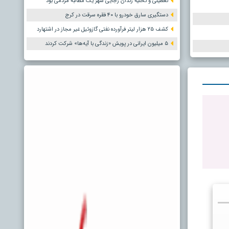
تعطیلی و تخلیه زندان رجایی شهر یک مطالبه مردمی بود
دستگیری سارق خودرو با ۴۰ فقره سرقت در کرج
کشف ۲۵ هزار لیتر فرآورده نفتی گازوئیل غیر مجاز در اشتهارد
۵ میلیون ایرانی در پویش «زندگی با آیه‌ها» شرکت کردند