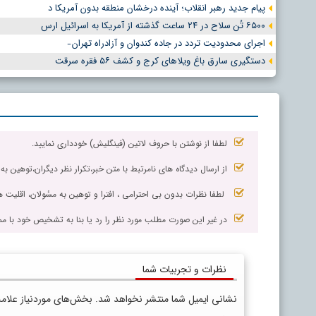
پیام جدید رهبر انقلاب؛ آینده درخشان منطقه بدون آمریکا د
۶۵۰۰ تُن سلاح در ۲۴ ساعت گذشته از آمریکا به اسرائیل ارس
اجرای محدودیت تردد در جاده کندوان و آزادراه تهران ̵
دستگیری سارق باغ ویلاهای کرج و کشف ۵۶ فقره سرقت
لطفا از نوشتن با حروف لاتین (فینگلیش) خودداری نمایید.
از ارسال دیدگاه های نامرتبط با متن خبر،تکرار نظر دیگران،توهین به
لطفا نظرات بدون بی احترامی ، افترا و توهین به مسٔولان، اقلیت ها
در غیر این صورت مطلب مورد نظر را رد یا بنا به تشخیص خود با مم
نظرات و تجربیات شما
نشانی ایمیل شما منتشر نخواهد شد.
بخش‌های موردنیاز علام