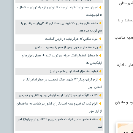
شهرستان
اجرای محدودیت تردد در جاده کندوان و آزادراه تهران – شمال ؛
١١ اردیبهشت
اجاره ای هستند و یا
دامنه های جعلی؛ کلاهبرداری ساده ای که کاربران حرفه ای را
هم فریب می‌دهد
غدیه مناسب
مواد غذایی که هرگز نباید در فریزر گذاشت
پیام معنادار عراقچی پس از سفر به روسیه + عکس
با موبایل اینفوگرافیک حرفه ای تولید کنید + معرفی ابزارها و
اپلیکیشن ها
ن ، اداره
تولید سه هزار اصله نهال مثمر در البرز
آرام گرفتن پیکر ۷۳ شهید جنگ تحمیلی در جوار امامزادگان
استان البرز
کشف کارگاه غیرمجاز تولید لوازم آرایشی و بهداشتی در فردیس
د و مادران
الزام ثبت کد فنی و بیمه استادکاران کشور در شناسنامه ساختمان
از اول مهر
حکم قصاص عامل شهادت مامور نیروی انتظامی در چهارباغ اجرا
شد