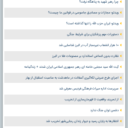
چرا رهبر شهید به پناهگاه نرفت؟
ویدئو؛ مجازات و مصادیق جاسوسی در قوانین ما چیست؟
ویدئو؛ ایران حزب الله را تنها گذاشته است؟
دستورات مهم پزشکیان برای شرایط جنگی
۱۰ هزار انشعاب غیرمجاز آب در البرز شناسایی شد
نظارت بدون اغماض استاندارد بر مصنوعات طلا در البرز
آیت الله سید مجتبی خامنه ای رهبر جمهوری اسلامی ایران شدند + زندگینامه
اجرای طرح ضربتی لکه‌گیری آسفالت در ماهدشت به مناسبت استقبال از بهار
سرپرست اداره میراث فرهنگی فردیس معرفی شد
از تحریف واقعیت تا قهرمان‌سازی از تخریب
دشمن توان جنگ ندارد
انتظارها به پایان رسید و دیوار زندان رجایی‌شهر تخریب شد