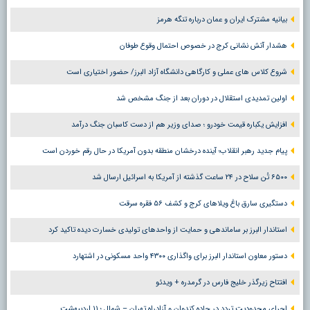
بیانیه مشترک ایران و عمان درباره تنگه هرمز
هشدار آتش نشانی کرج در خصوص احتمال وقوع طوفان
شروع کلاس های عملی و کارگاهی دانشگاه آزاد البرز/ حضور اختیاری است
اولین تمدیدی استقلال در دوران بعد از جنگ مشخص شد
افزایش یکباره قیمت خودرو ؛ صدای وزیر هم از دست کاسبان جنگ درآمد
پیام جدید رهبر انقلاب؛ آینده درخشان منطقه بدون آمریکا در حال رقم خوردن است
۶۵۰۰ تُن سلاح در ۲۴ ساعت گذشته از آمریکا به اسرائیل ارسال شد
دستگیری سارق باغ ویلاهای کرج و کشف ۵۶ فقره سرقت
استاندار البرز بر ساماندهی و حمایت از واحدهای تولیدی خسارت دیده تاکید کرد
دستور معاون استاندار البرز برای واگذاری ۴۳۰۰ واحد مسکونی در اشتهارد
افتتاح زیرگذر خلیج فارس در گرمدره + ویدئو
اجرای محدودیت تردد در جاده کندوان و آزادراه تهران – شمال ؛ ١١ اردیبهشت