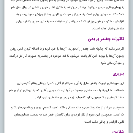
سلامتی هستند. یکی از مواد مغذی موجود در چغندر، به نام بتائین، باعث کاهش خطر ابتلا
به بیماری‌های مزمن می‌شود. چغندر می‌تواند به کنترل فشار خون و تاخیر در زوال عقل هم
کمک کند. همچنین برای کمک به افزایش سرعت ریکاوری بعد از ورزش مفید بوده و به
افزایش عملکرد در طول ورزش کمک می‌کند. در حقیقت مصرف این سبزی بنفش، برای
سلامتی فوق العاده است.
تاثیرات چغندر بر بدن
اگر نمی‌دانید که چگونه باید چغندر را بخورید، آن‌ها را خرد کرده و با اضافه کردن کمی روغن
زیتون آن‌ها را بپزید. این کار باعث می‌شود تا قند موجود در چغندر به صورت کارامل درآمده
و مزه آن عالی شود.
بلوبری
این میوه‌های کوچک بنفش مایل به آبی، سرشار از آنتی اکسیدان‌هایی بنام آنتوسیانین
هستند، اما این تنها ماده مغذی موجود در آنها نیست. بلوبری آنتی اکسیدان‌های دیگری هم
مانند کرستین و کامپفرول دارد که فواید زیادی برای سلامتی بدن دارند
.
همچنین سرشار از چند ویتامین و ماده معدنی مانند آهن، کلسیم، روی و ویتامین‌های کا و
ث است. همچنین این میوه از نظر فوایدی برای کاهش خطر ابتلا به دیابت، بیماری‌های
قلبی، آلزایمر و چاقی مفید است.
شاتوت