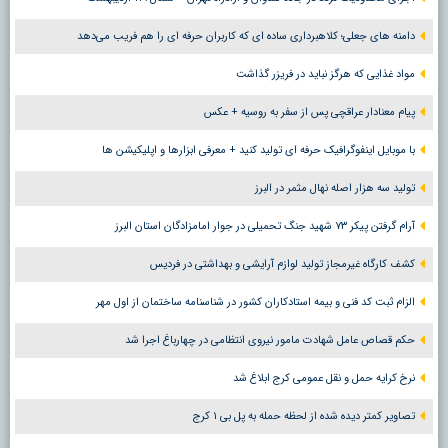
دامنه های جعلی؛ کلاهبرداری ساده ای که کاربران حرفه ای را هم فریب می‌دهد
مواد غذایی که هرگز نباید در فریزر گذاشت
پیام معنادار عراقچی پس از سفر به روسیه + عکس
با موبایل اینفوگرافیک حرفه ای تولید کنید + معرفی ابزارها و اپلیکیشن ها
تولید سه هزار اصله نهال مثمر در البرز
آرام گرفتن پیکر ۷۳ شهید جنگ تحمیلی در جوار امامزادگان استان البرز
کشف کارگاه غیرمجاز تولید لوازم آرایشی و بهداشتی در فردیس
الزام ثبت کد فنی و بیمه استادکاران کشور در شناسنامه ساختمان از اول مهر
حکم قصاص عامل شهادت مامور نیروی انتظامی در چهارباغ اجرا شد
نرخ کرایه حمل و نقل عمومی کرج ابلاغ شد
تصاویر کمتر دیده شده از لحظه حمله به پل بی ۱ کرج