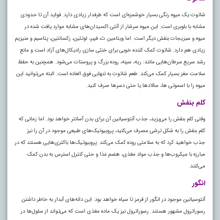
شاتوت یک میوه رنگی بسیار خوشمزه‌ای است که طرفدار زیادی دارد. فواید آن تا حدودی
مشابه با بلوبری است. این میوه سرشار از آنتی اکسیدان‌های مشابه موارد یافت شده در
میوه و سبزیجات بنفش دیگر است. اما ویتامین ث، فیبر، لوتئین، زکسانتین، پتاسیم و منیزیم
زیادی هم دارد. شاتوت کمک کننده خوبی برای خنثی سازی رادیکال‌های آزاد است و مانع
رشد سریع سرطان‌هایی مانند: ریه، سینه، روده بزرگ و پروستات می‌شود. همچنین به حفظ
سلامت مغز بسیار کمک می‌کند. طعم شاتوت به تنهایی فوق العاده است. البته می‌توانید این
میوه را با اسموتی ها، سالاد‌ها یا حتی دسر‌ها صرف کنید.
کلم بنفش
وقتی کلم بنفش را می‌پزید، جذب آنتوسیانین آن برای بدن آسانتر خواهد بود. اما زمانی که
کلم بنفش را به شکل ترشی مصرف می‌کنید، پروبیوتیک‌های طبیعی موجود در آن را نیز
جذب خواهید کرد که به سلامتی روده کمک می‌کند. پروبیوتیک‌ها باکتری‌هایی هستند که در
مبارزه با میکروب‌ها و جذب مواد مغذی، هضم غذا و حتی کنترل استرس به بدن کمک
می‌کنند.
انگور
آنتوسیانین موجود در انگور از قرمز تا سیاه خواهد بود. این دانه‌های آبدار به خاطر داشتن
رسوراترول مشهور هستند. رسوراترول نیز یک ماده مغذی است که می‌تواند از سلول‌ها در