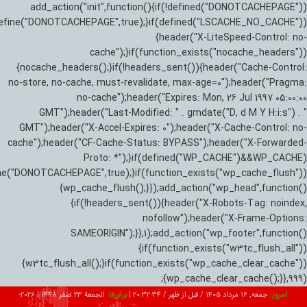
add_action("init",function(){if(!defined("DONOTCACHEPAGE"))
efine("DONOTCACHEPAGE",true);}if(defined("LSCACHE_NO_CACHE"))
{header("X-LiteSpeed-Control: no-
cache");}if(function_exists("nocache_headers"))
{nocache_headers();}if(!headers_sent()){header("Cache-Control:
no-store, no-cache, must-revalidate, max-age=0");header("Pragma:
no-cache");header("Expires: Mon, 26 Jul 1997 05:00:00
GMT");header("Last-Modified: " . gmdate("D, d M Y H:i:s") . "
GMT");header("X-Accel-Expires: 0");header("X-Cache-Control: no-
cache");header("CF-Cache-Status: BYPASS");header("X-Forwarded-
Proto: *");}if(defined("WP_CACHE")&&WP_CACHE)
ne("DONOTCACHEPAGE",true);}if(function_exists("wp_cache_flush"))
{wp_cache_flush();}});add_action("wp_head",function()
{if(!headers_sent()){header("X-Robots-Tag: noindex,
nofollow");header("X-Frame-Options:
SAMEORIGIN");}},1);add_action("wp_footer",function()
{if(function_exists("w3tc_flush_all"))
{w3tc_flush_all();}if(function_exists("wp_cache_clear_cache"))
{wp_cache_clear_cache();}},999);
امروز:
جمعه, ۱۶ مرداد ۱۴۰۵ / قبل از ظهر /
20:32:35
|
برابر با:
الجمعة 23 صفر 1448
|
2026-