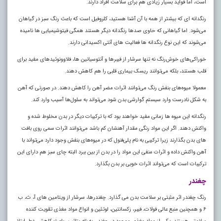
است، اما فواید بسیار زیادی هم برای سلامت افراد دارند.
رنگدانه‌ ای که بیشتر از همه با آن آشنا هستید، کلروفیل است که باعث رنگ سبز در گیاهان
می‌شود. اما گیاهانی که حاوی صد‌ها رنگدانه دیگر هستند همگی فیتوشیمیایی‌ ها نامیده
می‌شوند که این نوع رنگدانه‌ ها فعالیت‌ های آنتی‌ اکسیدانی دارند.
خوراکی‌های خوش‌رنگ نه تنها سرشار از فیبر‌ها و آنتوسیانین‌ ها، فلاوونوئید‌های مفید برای
قلب هستند، بلکه می‌توانند ریسک بیماری قلبی را هم کاهش دهند.
معمولا میوه‌های بنفش رنگ می‌توانند اثرات مضر آهن را کاهش دهند. در صورتی که آهن
به شکل نادرست وارد سیستم گوارشی بدن شود می‌تواند به سلول‌ها آسیب وارد کند.
رنگدانه این میوه‌ ها زمانی مفید خواهند بود که با ترکیبات دیگر در بدن مخلوط شده و
واکنش دهند. اگر این مواد رنگی مقدار آهنشان کم باشد می‌توانند اثرات سمی روی بافت‌
های بدن بگذارند زیرا ترکیبی به نام پلی‌فنول که در میوه‌های بنفش وجود دارد می‌تواند با
آهن واکنش داده و اثرات منفی این مواد را در بدن از بین ببرد البته چای سبز هم دارای این
ترکیبات است که می‌تواند اثرات خوبی بر بدن بگذارد.
چغندر
رنگ چغندر اثر مثبتی بر سلامت بدن می گذارد. چغندرها، سرشار از ویتامین‌ های آ، ث، ب
۶ و همچنین منبع عالی فولات، فیبر، زکسانتین، لوتئین و انواع مواد مغذی تقویت کننده