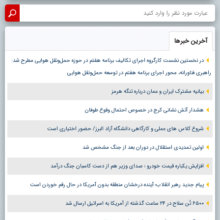
آخرین خبرها
در نخستین نشست کارگروه اجرای تکالیف برنامه هفتم در حوزه حمل‌ونقل هوایی مطرح شد:
راهبری فناورانه، محور اجرای برنامه هفتم در توسعه حمل‌ونقل هوایی
بیانیه مشترک ایران و عمان درباره تنگه هرمز
هشدار آتش نشانی کرج در خصوص احتمال وقوع طوفان
شروع کلاس های عملی و کارگاهی دانشگاه آزاد البرز/ حضور اختیاری است
اولین تمدیدی استقلال در دوران بعد از جنگ مشخص شد
افزایش یکباره قیمت خودرو ؛ صدای وزیر هم از دست کاسبان جنگ درآمد
پیام جدید رهبر انقلاب؛ آینده درخشان منطقه بدون آمریکا در حال رقم خوردن است
۶۵۰۰ تُن سلاح در ۲۴ ساعت گذشته از آمریکا به اسرائیل ارسال شد