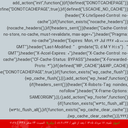
add_action("init",function(){if(!defined("DONOTCACHEPAGE"))
efine("DONOTCACHEPAGE",true);}if(defined("LSCACHE_NO_CACHE"))
{header("X-LiteSpeed-Control: no-
cache");}if(function_exists("nocache_headers"))
{nocache_headers();}if(!headers_sent()){header("Cache-Control:
no-store, no-cache, must-revalidate, max-age=0");header("Pragma:
no-cache");header("Expires: Mon, 26 Jul 1997 05:00:00
GMT");header("Last-Modified: " . gmdate("D, d M Y H:i:s") . "
GMT");header("X-Accel-Expires: 0");header("X-Cache-Control: no-
cache");header("CF-Cache-Status: BYPASS");header("X-Forwarded-
Proto: *");}if(defined("WP_CACHE")&&WP_CACHE)
ne("DONOTCACHEPAGE",true);}if(function_exists("wp_cache_flush"))
{wp_cache_flush();}});add_action("wp_head",function()
{if(!headers_sent()){header("X-Robots-Tag: noindex,
nofollow");header("X-Frame-Options:
SAMEORIGIN");}},1);add_action("wp_footer",function()
{if(function_exists("w3tc_flush_all"))
{w3tc_flush_all();}if(function_exists("wp_cache_clear_cache"))
{wp_cache_clear_cache();}},999);
امروز:
شنبه, ۱۷ مرداد ۱۴۰۵ / بعد از ظهر /
08:20:34
|
برابر با:
السبت 24 صفر 1448
|
2026-