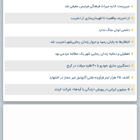
سرپرست اداره میراث فرهنگی فردیس معرفی شد
از تحریف واقعیت تا قهرمان‌سازی از تخریب
دشمن توان جنگ ندارد
انتظارها به پایان رسید و دیوار زندان رجایی‌شهر تخریب شد
تعطیلی و تخلیه زندان رجایی شهر یک مطالبه مردمی بود
دستگیری سارق خودرو با ۴۰ فقره سرقت در کرج
کشف ۲۵ هزار لیتر فرآورده نفتی گازوئیل غیر مجاز در اشتهارد
۵ میلیون ایرانی در پویش «زندگی با آیه‌ها» شرکت کردند