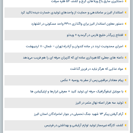
دستگیری سارق باغ ویلاهای کرج و کشف ۵۶ فقره سرقت
استاندار البرز بر ساماندهی و حمایت از واحدهای تولیدی خسارت دیده تاکید کرد
دستور معاون استاندار البرز برای واگذاری ۴۳۰۰ واحد مسکونی در اشتهارد
افتتاح زیرگذر خلیج فارس در گرمدره + ویدئو
اجرای محدودیت تردد در جاده کندوان و آزادراه تهران – شمال ؛ ١١ اردیبهشت
دامنه های جعلی؛ کلاهبرداری ساده ای که کاربران حرفه ای را هم فریب می‌دهد
مواد غذایی که هرگز نباید در فریزر گذاشت
پیام معنادار عراقچی پس از سفر به روسیه + عکس
با موبایل اینفوگرافیک حرفه ای تولید کنید + معرفی ابزارها و اپلیکیشن ها
تولید سه هزار اصله نهال مثمر در البرز
آرام گرفتن پیکر ۷۳ شهید جنگ تحمیلی در جوار امامزادگان استان البرز
کشف کارگاه غیرمجاز تولید لوازم آرایشی و بهداشتی در فردیس