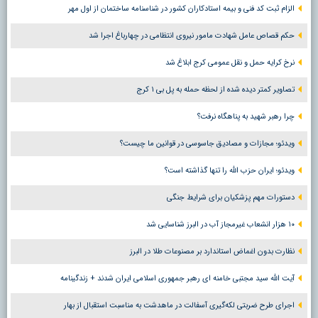
الزام ثبت کد فنی و بیمه استادکاران کشور در شناسنامه ساختمان از اول مهر
حکم قصاص عامل شهادت مامور نیروی انتظامی در چهارباغ اجرا شد
نرخ کرایه حمل و نقل عمومی کرج ابلاغ شد
تصاویر کمتر دیده شده از لحظه حمله به پل بی ۱ کرج
چرا رهبر شهید به پناهگاه نرفت؟
ویدئو؛ مجازات و مصادیق جاسوسی در قوانین ما چیست؟
ویدئو؛ ایران حزب الله را تنها گذاشته است؟
دستورات مهم پزشکیان برای شرایط جنگی
۱۰ هزار انشعاب غیرمجاز آب در البرز شناسایی شد
نظارت بدون اغماض استاندارد بر مصنوعات طلا در البرز
آیت الله سید مجتبی خامنه ای رهبر جمهوری اسلامی ایران شدند + زندگینامه
اجرای طرح ضربتی لکه‌گیری آسفالت در ماهدشت به مناسبت استقبال از بهار