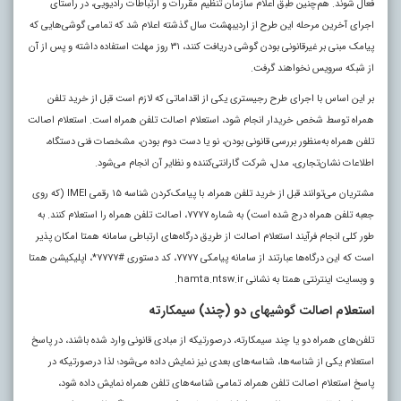
فعال شوند. هم‌چنین طبق اعلام سازمان تنظیم مقررات و ارتباطات رادیویی، در راستای
اجرای آخرین مرحله این طرح از اردیبهشت سال گذشته اعلام شد که تمامی گوشی‌هایی که
پیامک مبنی بر غیرقانونی بودن گوشی دریافت کنند، ۳۱ روز مهلت استفاده داشته و پس از آن
از شبکه سرویس نخواهند گرفت.
بر این اساس با اجرای طرح رجیستری یکی از اقداماتی که لازم است قبل از خرید تلفن
همراه توسط شخص خریدار انجام شود، استعلام اصالت تلفن همراه است. استعلام اصالت
تلفن همراه به‌منظور بررسی قانونی بودن، نو یا دست دوم بودن، مشخصات فنی دستگاه،
اطلاعات نشان‌تجاری، مدل، شرکت گارانتی‌کننده و نظایر آن انجام می‌شود.
مشتریان می‌توانند قبل از خرید تلفن همراه، با پیامک‌کردن شناسه ۱۵ رقمی IMEI (که روی
جعبه تلفن همراه درج شده است) به شماره ۷۷۷۷، اصالت تلفن همراه را استعلام کنند. به
طور کلی انجام فرآیند استعلام اصالت از طریق درگاه‌های ارتباطی سامانه همتا امکان پذیر
است که این درگاه‌ها عبارتند از سامانه پیامکی ۷۷۷۷، کد دستوری #۷۷۷۷*، اپلیکیشن همتا
و وبسایت اینترنتی همتا به نشانی hamta.ntsw.ir.
استعلام اصالت گوشیهای دو (چند) سیمکارته
تلفن‌های همراه دو یا چند سیمکارته، درصورتیکه از مبادی قانونی وارد شده باشند، در پاسخ
استعلام یکی از شناسه‌ها، شناسه‌های بعدی نیز نمایش داده می‌شود؛ لذا درصورتیکه در
پاسخ استعلام اصالت تلفن همراه، تمامی شناسه‌های تلفن همراه نمایش داده شود،