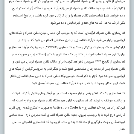
می‌توان از قانونی بودن تلفن همراه اطمینان حاصل کرد. همچنین اگر تلفن همراه دست دوم
(کارکرده) باشد، چنانچه مالک تلفن همراه از طریق فرآیند افزودن دستگاه [در ادامه توضیح
داده خواهد شد] شناسه‌های تلفن همراه را وارد کارتابل خود کرده باشد، در پاسخ استعلام
یکی از شناسه‌ها، شناسه‌های بعدی نیز نمایش داده می‌شود.
فعال‌سازی تلفن همراه، فرآیندی است که به موجب آن اتصال میان تلفن همراه و شبکه‌های
اپراتوری برقرار می‌شود. فرآیند فعالسازی از طرق مختلفی انجام می شود که عبارتند از:
اپلیکیشن همتا، وبسایت اینترنتی همتا و کد دستوری #۷۷۷۷*. درصورتیکه فرآیند فعالسازی
برای تلفن همراه انجام نشود، در ابتدا پیامک هشداری با متن [دستگاه زیر در صورت عدم
فعالسازی از تاریخ **** سرویس نخواهد گرفت] برای مالک تلفن همراه ارسال می شود و
تلفن همراه پس از مدت زمان مشخصی قطع شده و دیگر قادر به سرویس‌گرفتن از شبکه‌های
اپراتوری نخواهد بود. لازم به ذکر است، درصورتیکه تلفن همراه به دلیل عدم فعالسازی قطع
شود، این امکان وجود دارد که با انجام فرآیند فعالسازی، مجدداً وصل شود.
کد فعالسازی یک کد شش رقمی یکبار مصرف است. برای گوشی‌های قانونی آکبند، شرکت
واردکننده موظف به تولید کد فعالسازی به ازای هردستگاه تلفن همراه بوده و لازم است که
این کد را با عبارت «کد فعالسازی» یا Activation Code به‌صورت «اسکرچ‌شده» روی کارت
گارانتی درج کرده یا با برچسب برروی جعبه تلفن همراه الصاق کند؛ بنابراین لازم است تمامی
فروشندگان جهت جلوگیری از مشکلات بعدی حتما از وجود کد فعالسازی اطمینان حاصل
کنند
.