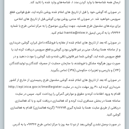
ارسال همه شناسه‌ها با وارد کردن عدد ۱، شناسه‌های وارد شده را تائید کند.
در صورتی که گوشی خود را قبل از تاریخ های اعلام شده روشن نکرده اید، طبق قوانین، قطع
سرویس خواهید شد. در صورتی که مدعی روشن بودن گوشی قبل از تاریخ های اعلامی
برای برندهای مشمول طرح هستید، جهت پیگیری موضوع را به مرکز تماس طرح با شماره
۰۹۶۳۶۶ یا به آدرس ایمیل hamta@ntsw.ir اعلام کنید.
در صورتی که بعد از تاریخ های اعلام شده از مغازه یا فروشگاه داخل ایران، گوشی خریداری
و از سامانه همتا پیامک مبنی بر غیر قانونی بودن گوشی و قطع سرویس دریافت کرده اید یا
قطع سرویس شده اید، گوشی شما غیر قانونی تلقی شده و باید گوشی را عودت دهید و در
صورت بروز هرگونه مشکل با فروشنده، با سازمان حمایت از مصرف کنندگان و تولیدکنندگان
(۱۲۴) و بازرسی و تعزیرات حکومتی (۱۳۵) تماس بگیرید.
در صورتی که بعد از تاریخ های اعلام شده، گوشی مشمول طرح رجیستری از خارج از کشور
خریداری کرده اید ۳۰ روز مهلت دارید در سایت http://epl.irica.gov.ir/ImeiRegister
اقدام به ورود اطلاعات کرده و حقوق و عوارض گمرکی را پرداخت کنید، سپس در سایت
سامانه همتا در بخش مسافری ثبت کرده و کد فعالسازی دریافت کنید و با کد فعالسازی
دریافتی از طریق سایت همتا یا شماره گیری #۷۷۷۷* (گزینه فعالسازی) اقدام به فعالسازی
گوشی کنید.
در صورت وصل نشدن گوشی بعد از دو تا سه روز با مرکز تماس طرح ۰۹۶۳۶۶ یا به آدرس