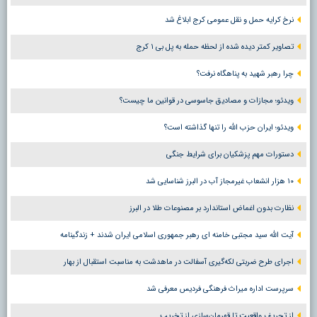
نرخ کرایه حمل و نقل عمومی کرج ابلاغ شد
تصاویر کمتر دیده شده از لحظه حمله به پل بی ۱ کرج
چرا رهبر شهید به پناهگاه نرفت؟
ویدئو؛ مجازات و مصادیق جاسوسی در قوانین ما چیست؟
ویدئو؛ ایران حزب الله را تنها گذاشته است؟
دستورات مهم پزشکیان برای شرایط جنگی
۱۰ هزار انشعاب غیرمجاز آب در البرز شناسایی شد
نظارت بدون اغماض استاندارد بر مصنوعات طلا در البرز
آیت الله سید مجتبی خامنه ای رهبر جمهوری اسلامی ایران شدند + زندگینامه
اجرای طرح ضربتی لکه‌گیری آسفالت در ماهدشت به مناسبت استقبال از بهار
سرپرست اداره میراث فرهنگی فردیس معرفی شد
از تحریف واقعیت تا قهرمان‌سازی از تخریب