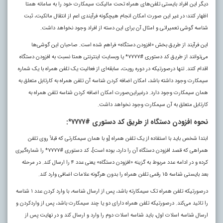
دیگر این افراد بایستی تلفن‌های همراه تحت مالیکت سیمکارت خود را به سامانه همتا
اظهار کنند؛ در غیر این ‌صورت امکان انجام هیچگونه فرآیندی اعم از انتقال مالکیت، ثبت
شناسه گوشی تعمیراتی و امثال آن برای این دسته از افراد وجود نخواهد داشت.
این فرآیند از طریق بخش «افزودن دستگاه» فراهم شده است. صاحبان این گوشی‌ها
می‌توانند از طریق کد دستوری #۷۷۷۷* یا وبسایت اینترنتی همتا نسبت به افزودن دستگاه
اقدام کنند. تنها درصورتیکه در دوره رویت، سابقه‌ای از فعالیت یک تلفن همراه با یک شماره
سیمکارت وجود داشته باشد، امکان اضافه کردن شناسه آن تلفن همراه به کارتابل متعلق به
همان سیمکارت وجود دارد. درغیراین‌صورت امکان اضافه کردن شناسه تلفن همراه به
کارتابل متعلق به آن سیمکارت وجود نخواهد داشت.
نحوه افزودن دستگاه از طریق کد دستوری #۷۷۷۷*:
ابتدا شخص باید با استفاده از یک تلفن همراه [و با همان سیمکارتی که قبلاً روی تلفن
همراهی که قصد افزودن دستگاه آن را دارد، بوده است]، کد دستوری #۷۷۷۷* را شماره‌گیری
کرده و در ادامه عدد مربوط به گزینه «افزودن دستگاه» یعنی عدد ۴ را ارسال کند. در مرحله
بعد بایستی شناسه ۱۵ رقمی تلفن همراه را بدون هرگونه علامات اضافی وارد کند.
درصورتیکه تلفن همراه تک سیمکارته باشد، پس از ارسال شناسه، با وارد کردن عدد ۱ شناسه
را تائید می‌کند. درصورتیکه تلفن همراه دارای دو یا چند سیمکارت باشد، پس از واردکردن و
ارسال شناسه اسلات اول، باید شناسه اسلات دوم را وارد و ارسال کند و در نهایت پس از