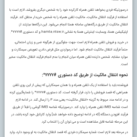
درصورتیکه فردی بخواهد تلفن همراه کارکرده خود را به شخص دیگری بفروشد، لازم است با
استفاده از فرآیند انتقال مالکیت، مالکیت تلفن همراه را به شخص خریدار منتقل کند. فرآیند
انتقال مالکیت از طریق درگاه‌های سامانه همتا انجام می‌شود. این درگاه‌ها عبارتند از:
اپلیکیشن همتا، وبسایت اینترنتی همتا به نشانی hamta.ntsw.ir و کد دستوری #۷۷۷۷*.
در خرید و فروش تلفن همراه لازم است جهت جلوگیری از هرگونه ضرر و زیان احتمالی،
حتماً فرآیند انتقال مالکیت انجام شود. اما درمواردی مثل قرض دادن، تعویض سیمکارت و
موارد مشابه، شخص دارنده تلفن همراه میان انجام یا عدم انجام فرآیند انتقال مالکیت مخیر
است.
نحوه انتقال مالکیت از طریق کد دستوری #۷۷۷۷*:
فروشنده باید با استفاده از یک تلفن همراه و با همان سیمکارتی که پیش از این روی تلفن
همراهی که قصد فروشش را دارد، قرار گرفته است، کد دستوری #۷۷۷۷* را شماره‌گیری کرده
و در ادامه عدد مربوط به گزینه «انتقال مالکیت» یعنی عدد ۳ را ارسال کند. در ادامه لازم
است شناسه IMEI تلفن همراه را وارد کند. درصورتیکه شناسه IMEI گوشی را قبلاً از طریق
فرآیند افزودن دستگاه [که در ادامه توضیح داده خواهد شد] وارد کارتابل خود کرده باشد، در
این مرحله شناسه قابل مشاهده است و می توان آن را انتخاب کرد.
در مرحله بعد لازم است شماره سیمکارت فردی که قصد انتقال مالکیت به او وجود دارد، وارد