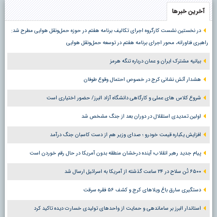
آخرین خبرها
در نخستین نشست کارگروه اجرای تکالیف برنامه هفتم در حوزه حمل‌ونقل هوایی مطرح شد:
راهبری فناورانه، محور اجرای برنامه هفتم در توسعه حمل‌ونقل هوایی
بیانیه مشترک ایران و عمان درباره تنگه هرمز
هشدار آتش نشانی کرج در خصوص احتمال وقوع طوفان
شروع کلاس های عملی و کارگاهی دانشگاه آزاد البرز/ حضور اختیاری است
اولین تمدیدی استقلال در دوران بعد از جنگ مشخص شد
افزایش یکباره قیمت خودرو ؛ صدای وزیر هم از دست کاسبان جنگ درآمد
پیام جدید رهبر انقلاب؛ آینده درخشان منطقه بدون آمریکا در حال رقم خوردن است
۶۵۰۰ تُن سلاح در ۲۴ ساعت گذشته از آمریکا به اسرائیل ارسال شد
دستگیری سارق باغ ویلاهای کرج و کشف ۵۶ فقره سرقت
استاندار البرز بر ساماندهی و حمایت از واحدهای تولیدی خسارت دیده تاکید کرد