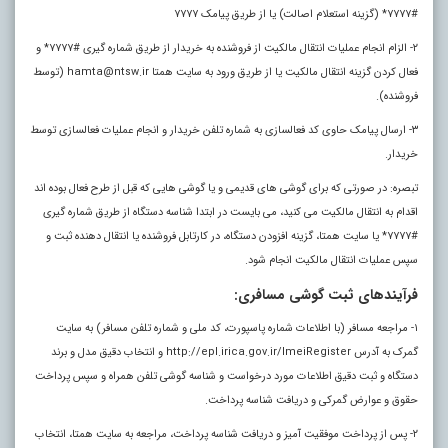
#۷۷۷۷* (گزینه استعلام اصالت) یا از طریق پیامک ۷۷۷۷
۲- الزام انجام عملیات انتقال مالکیت از فروشنده به خریدار از طریق شماره گیری #۷۷۷۷* و
فعال کردن گزینه انتقال مالکیت یا از طریق ورود به سایت همتا hamta@ntsw.ir (توسط
فروشنده).
۳- ارسال پیامک حاوی کد فعالسازی به شماره تلفن خریدار و انجام عملیات فعالسازی توسط
خریدار.
تبصره: در صورتی که برای گوشی های قدیمی و یا گوشی هایی که قبل از طرح فعال بوده اند
اقدام به انتقال مالکیت می کنید، می بایست در ابتدا شناسه دستگاه از طریق شماره گیری
#۷۷۷۷* یا سایت همتا، گزینه افزودن دستگاه، در کارتابل فروشنده یا انتقال دهنده ثبت و
سپس عملیات انتقال مالکیت انجام شود.
فرآیندهای ثبت گوشی مسافری:
۱- مراجعه مسافر (با اطلاعات شماره پاسپورت، کد ملی و شماره تلفن مسافر) به سایت
گمرک به آدرس http://epl.irica.gov.ir/ImeiRegister و انتخاب دقیق مدل و برند
دستگاه و ثبت دقیق اطلاعات مورد درخواست و شناسه گوشی تلفن همراه و سپس پرداخت
حقوق و عوارض گمرکی و دریافت شناسه پرداخت.
۲- پس از پرداخت موفقیت آمیز و دریافت شناسه پرداخت، مراجعه به سایت همتا، انتخاب