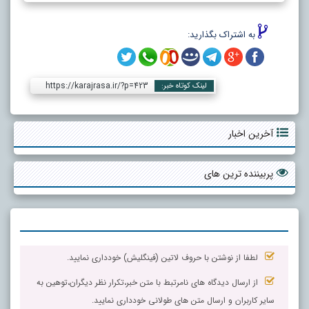
به اشتراک بگذارید:
https://karajrasa.ir/?p=423
لینک کوتاه خبر:
آخرین اخبار
پربیننده ترین های
لطفا از نوشتن با حروف لاتین (فینگلیش) خودداری نمایید.
از ارسال دیدگاه های نامرتبط با متن خبر،تکرار نظر دیگران،توهین به
سایر کاربران و ارسال متن های طولانی خودداری نمایید.