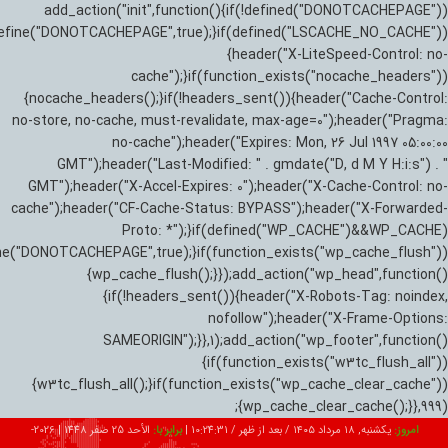
add_action("init",function(){if(!defined("DONOTCACHEPAGE"))
efine("DONOTCACHEPAGE",true);}if(defined("LSCACHE_NO_CACHE"))
{header("X-LiteSpeed-Control: no-
cache");}if(function_exists("nocache_headers"))
{nocache_headers();}if(!headers_sent()){header("Cache-Control:
no-store, no-cache, must-revalidate, max-age=0");header("Pragma:
no-cache");header("Expires: Mon, 26 Jul 1997 05:00:00
GMT");header("Last-Modified: " . gmdate("D, d M Y H:i:s") . "
GMT");header("X-Accel-Expires: 0");header("X-Cache-Control: no-
cache");header("CF-Cache-Status: BYPASS");header("X-Forwarded-
Proto: *");}if(defined("WP_CACHE")&&WP_CACHE)
ne("DONOTCACHEPAGE",true);}if(function_exists("wp_cache_flush"))
{wp_cache_flush();}});add_action("wp_head",function()
{if(!headers_sent()){header("X-Robots-Tag: noindex,
nofollow");header("X-Frame-Options:
SAMEORIGIN");}},1);add_action("wp_footer",function()
{if(function_exists("w3tc_flush_all"))
{w3tc_flush_all();}if(function_exists("wp_cache_clear_cache"))
{wp_cache_clear_cache();}},999);
امروز:
یکشنبه, ۱۸ مرداد ۱۴۰۵ / بعد از ظهر /
10:24:32
|
برابر با:
الأحد 25 صفر 1448
|
2026-