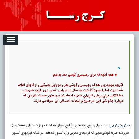
08-09
تبلیغات
درباره ما
ارتباط با ما
RSS
|
کد خبر:
423 |
همه آنچه که برای رجیستری گوشی‌ باید بدانیم
|
10
تاریخ انتشار :
۱۸ مرداد ۱۴۰۵ - ۱۴:۵۴ |
۰
پ
همه آنچه که برای رجیستری گوشی‌ باید بدانیم
اگرچه مهم‌ترین هدف رجیستری گوشی‌های موبایل جلوگیری از قاچاق اعلام
شده بود، اما با وجود گذشت دو سال از اجرایی شدن این طرح، هم‌چنان
مشکلاتی برای برخی کاربران همراه ایجاد شده و هنوز هستند افرادی که
درباره چگونگی این موضوع و تبعات احتمالی آن سوالاتی دارند.
، با اجرای طرح رجیستری (طرح احراز اصالت تجهیزات دارای سیم‌کارت)
به گزارش کرج رسا
مقرر شد صرفا گوشی‌هایی که از مبادی قانونی وارد کشور شده‌اند، در شبکه اپراتوری کشور