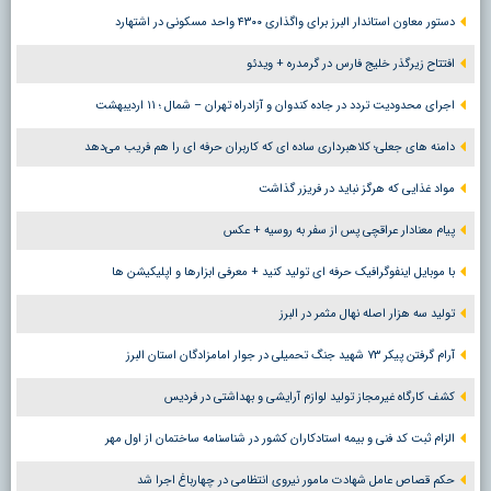
دستور معاون استاندار البرز برای واگذاری ۴۳۰۰ واحد مسکونی در اشتهارد
افتتاح زیرگذر خلیج فارس در گرمدره + ویدئو
اجرای محدودیت تردد در جاده کندوان و آزادراه تهران – شمال ؛ ١١ اردیبهشت
دامنه های جعلی؛ کلاهبرداری ساده ای که کاربران حرفه ای را هم فریب می‌دهد
مواد غذایی که هرگز نباید در فریزر گذاشت
پیام معنادار عراقچی پس از سفر به روسیه + عکس
با موبایل اینفوگرافیک حرفه ای تولید کنید + معرفی ابزارها و اپلیکیشن ها
تولید سه هزار اصله نهال مثمر در البرز
آرام گرفتن پیکر ۷۳ شهید جنگ تحمیلی در جوار امامزادگان استان البرز
کشف کارگاه غیرمجاز تولید لوازم آرایشی و بهداشتی در فردیس
الزام ثبت کد فنی و بیمه استادکاران کشور در شناسنامه ساختمان از اول مهر
حکم قصاص عامل شهادت مامور نیروی انتظامی در چهارباغ اجرا شد