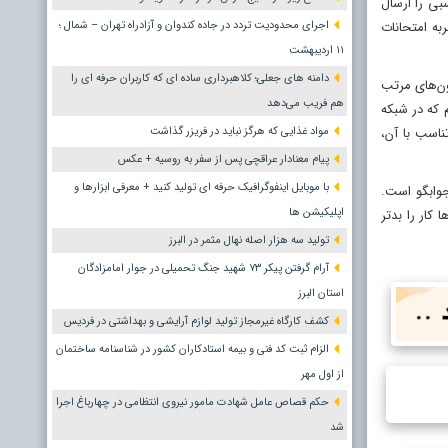
بی را ارسال
به امتحانات
اجرای محدودیت تردد در جاده کندوان و آزادراه تهران – شمال ؛
١١ اردیبهشت
دامنه های جعلی؛ کلاهبرداری ساده ای که کاربران حرفه ای را
ون‌های مرتب
هم فریب می‌دهد
م که در شبکه
ناسب با آن،
مواد غذایی که هرگز نباید در فریزر گذاشت
پیام معنادار عراقچی پس از سفر به روسیه + عکس
با موبایل اینفوگرافیک حرفه ای تولید کنید + معرفی ابزارها و
ر جوابگو است.
اپلیکیشن ها
کار را بدتر
تولید سه هزار اصله نهال مثمر در البرز
آرام گرفتن پیکر ۷۳ شهید جنگ تحمیلی در جوار امامزادگان
استان البرز
کشف کارگاه غیرمجاز تولید لوازم آرایشی و بهداشتی در فردیس
الزام ثبت کد فنی و بیمه استادکاران کشور در شناسنامه ساختمان
از اول مهر
حکم قصاص عامل شهادت مامور نیروی انتظامی در چهارباغ اجرا
شد