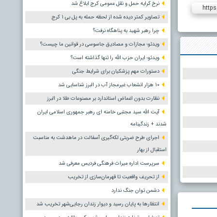
نرخ کرایه حمل و نقل عمومی کرج ابلاغ شد
https
تصاویر کمتر دیده شده از لحظه حمله به پل بی ۱ کرج
چرا رهبر شهید به پناهگاه نرفت؟
ویدئو؛ مجازات و مصادیق جاسوسی در قوانین ما چیست؟
ویدئو؛ ایران حزب الله را تنها گذاشته است؟
دستورات مهم پزشکیان برای شرایط جنگی
۱۰ هزار انشعاب غیرمجاز آب در البرز شناسایی شد
نظارت بدون اغماض استاندارد بر مصنوعات طلا در البرز
آیت الله سید مجتبی خامنه ای رهبر جمهوری اسلامی ایران
شدند + زندگینامه
اجرای طرح ضربتی لکه‌گیری آسفالت در ماهدشت به مناسبت
استقبال از بهار
سرپرست اداره میراث فرهنگی فردیس معرفی شد
از تحریف واقعیت تا قهرمان‌سازی از تخریب
دشمن توان جنگ ندارد
انتظارها به پایان رسید و دیوار زندان رجایی‌شهر تخریب شد