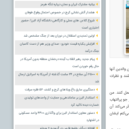
بیانیه مشترک ایران و عمان درباره تنگه هرمز
هشدار آتش نشانی کرج در خصوص احتمال وقوع طوفان
شروع کلاس های عملی و کارگاهی دانشگاه آزاد البرز/ حضور
اختیاری است
اولین تمدیدی استقلال در دوران بعد از جنگ مشخص شد
افزایش یکباره قیمت خودرو ؛ صدای وزیر هم از دست کاسبان
جنگ درآمد
پیام جدید رهبر انقلاب؛ آینده درخشان منطقه بدون آمریکا در
حال رقم خوردن است
والدین آنها
۶۵۰۰ تُن سلاح در ۲۴ ساعت گذشته از آمریکا به اسرائیل ارسال
شند و نظرات
شد
دستگیری سارق باغ ویلاهای کرج و کشف ۵۶ فقره سرقت
مل کنند. من
استاندار البرز بر ساماندهی و حمایت از واحدهای تولیدی
جو پرالتهاب
خسارت دیده تاکید کرد
ر می‌کند آن
ی‌کنم ایشان
دستور معاون استاندار البرز برای واگذاری ۴۳۰۰ واحد مسکونی
در اشتهارد
افتتاح زیرگذر خلیج فارس در گرمدره + ویدئو