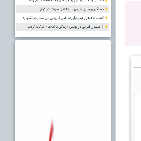
تعطیلی و تخلیه زندان رجایی شهر یک مطالبه مردمی بود
دستگیری سارق خودرو با ۴۰ فقره سرقت در کرج
کشف ۲۵ هزار لیتر فرآورده نفتی گازوئیل غیر مجاز در اشتهارد
۵ میلیون ایرانی در پویش «زندگی با آیه‌ها» شرکت کردند