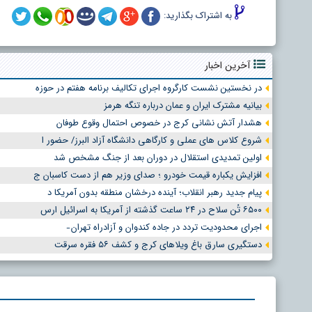
به اشتراک بگذارید:
آخرین اخبار
در نخستین نشست کارگروه اجرای تکالیف برنامه هفتم در حوزه
بیانیه مشترک ایران و عمان درباره تنگه هرمز
هشدار آتش نشانی کرج در خصوص احتمال وقوع طوفان
شروع کلاس های عملی و کارگاهی دانشگاه آزاد البرز/ حضور ا
اولین تمدیدی استقلال در دوران بعد از جنگ مشخص شد
افزایش یکباره قیمت خودرو ؛ صدای وزیر هم از دست کاسبان ج
پیام جدید رهبر انقلاب؛ آینده درخشان منطقه بدون آمریکا د
۶۵۰۰ تُن سلاح در ۲۴ ساعت گذشته از آمریکا به اسرائیل ارس
اجرای محدودیت تردد در جاده کندوان و آزادراه تهران ̵
دستگیری سارق باغ ویلاهای کرج و کشف ۵۶ فقره سرقت