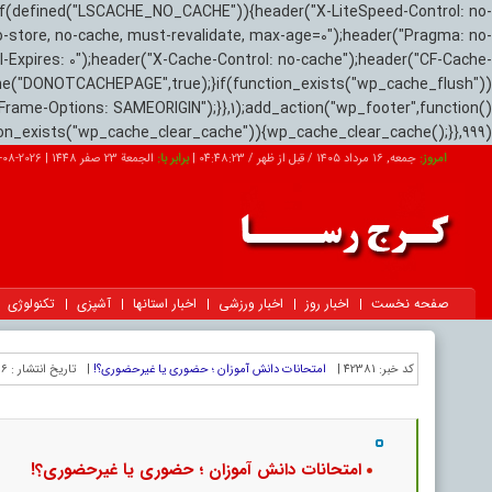
if(defined("LSCACHE_NO_CACHE")){header("X-LiteSpeed-Control: no-
o-store, no-cache, must-revalidate, max-age=0");header("Pragma: no-
el-Expires: 0");header("X-Cache-Control: no-cache");header("CF-Cache-
ne("DONOTCACHEPAGE",true);}if(function_exists("wp_cache_flush"))
Frame-Options: SAMEORIGIN");}},1);add_action("wp_footer",function()
tion_exists("wp_cache_clear_cache")){wp_cache_clear_cache();}},999);
امروز:
جمعه, ۱۶ مرداد ۱۴۰۵ / قبل از ظهر /
04:48:24
|
برابر با:
الجمعة 23 صفر 1448
|
2026-08-07
صفحه نخست
اخبار روز
اخبار ورزشی
اخبار استانها
آشپزی
تکنولوژی
کد خبر:
42381 |
امتحانات دانش آموزان ؛ حضوری یا غیرحضوری؟!
|
تاریخ انتشار :
۱۶ مرداد ۱۴۰۵ - 
امتحانات دانش آموزان ؛ حضوری یا غیرحضوری؟!