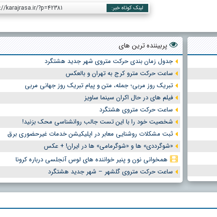
://karajrasa.ir/?p=42381
لینک کوتاه خبر:
پربیننده ترین های
جدول زمان بندی حرکت متروی شهر جدید هشتگرد
ساعت حرکت مترو کرج به تهران و بالعکس
تبریک روز مربی؛ جمله، متن و پیام تبریک روز جهانی مربی
فیلم های در حال اکران سینما ساویز
ساعت حرکت متروی هشتگرد
شخصیت خود را با این تست جالب روانشناسی محک بزنید!
ثبت مشکلات روشنایی معابر در اپلیکیشن خدمات غیرحضوری برق
«شوگرددی» ها و «شوگرمامی» ها در ایران! + عکس
همخوانی نون و پنیر خواننده های لوس آنجلسی درباره کرونا
ساعت حرکت متروی گلشهر – شهر جدید هشتگرد