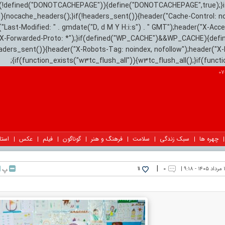
){if(!defined("DONOTCACHEPAGE")){define("DONOTCACHEPAGE",true);}
)){nocache_headers();}if(!headers_sent()){header("Cache-Control: n
("Last-Modified: " . gmdate("D, d M Y H:i:s") . " GMT");header("X-Acc
"X-Forwarded-Proto: *");}if(defined("WP_CACHE")&&WP_CACHE){defi
eaders_sent()){header("X-Robots-Tag: noindex, nofollow");header("X-
{if(function_exists("w3tc_flush_all")){w3tc_flush_all();}if(func
چهره ها
سبک زندگی
سلامت
فرهنگ و هنر
گوناگون
فیلم
عکس
استا
|
۹:۱۸ |
۰
پ
11