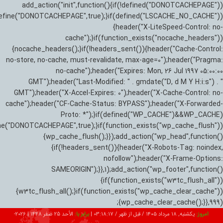
add_action("init",function(){if(!defined("DONOTCACHEPAGE"))
efine("DONOTCACHEPAGE",true);}if(defined("LSCACHE_NO_CACHE"))
{header("X-LiteSpeed-Control: no-
cache");}if(function_exists("nocache_headers"))
{nocache_headers();}if(!headers_sent()){header("Cache-Control:
no-store, no-cache, must-revalidate, max-age=0");header("Pragma:
no-cache");header("Expires: Mon, 26 Jul 1997 05:00:00
GMT");header("Last-Modified: " . gmdate("D, d M Y H:i:s") . "
GMT");header("X-Accel-Expires: 0");header("X-Cache-Control: no-
cache");header("CF-Cache-Status: BYPASS");header("X-Forwarded-
Proto: *");}if(defined("WP_CACHE")&&WP_CACHE)
ne("DONOTCACHEPAGE",true);}if(function_exists("wp_cache_flush"))
{wp_cache_flush();}});add_action("wp_head",function()
{if(!headers_sent()){header("X-Robots-Tag: noindex,
nofollow");header("X-Frame-Options:
SAMEORIGIN");}},1);add_action("wp_footer",function()
{if(function_exists("w3tc_flush_all"))
{w3tc_flush_all();}if(function_exists("wp_cache_clear_cache"))
{wp_cache_clear_cache();}},999);
امروز:
یکشنبه, ۱۸ مرداد ۱۴۰۵ / قبل از ظهر /
03:18:18
|
برابر با:
الأحد 25 صفر 1448
|
2026-