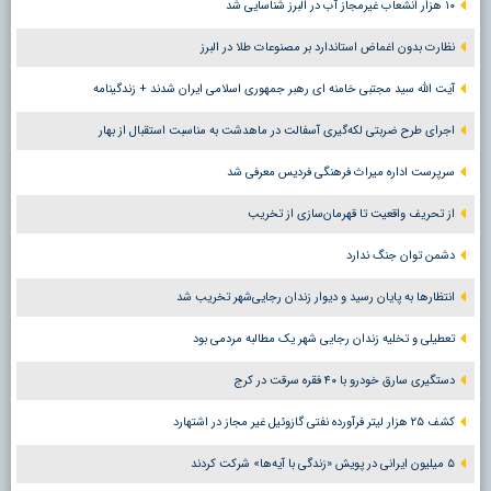
۱۰ هزار انشعاب غیرمجاز آب در البرز شناسایی شد
نظارت بدون اغماض استاندارد بر مصنوعات طلا در البرز
آیت الله سید مجتبی خامنه ای رهبر جمهوری اسلامی ایران شدند + زندگینامه
اجرای طرح ضربتی لکه‌گیری آسفالت در ماهدشت به مناسبت استقبال از بهار
سرپرست اداره میراث فرهنگی فردیس معرفی شد
از تحریف واقعیت تا قهرمان‌سازی از تخریب
دشمن توان جنگ ندارد
انتظارها به پایان رسید و دیوار زندان رجایی‌شهر تخریب شد
تعطیلی و تخلیه زندان رجایی شهر یک مطالبه مردمی بود
دستگیری سارق خودرو با ۴۰ فقره سرقت در کرج
کشف ۲۵ هزار لیتر فرآورده نفتی گازوئیل غیر مجاز در اشتهارد
۵ میلیون ایرانی در پویش «زندگی با آیه‌ها» شرکت کردند