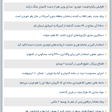
افزایش یکباره قیمت خودرو ؛ صدای وزیر هم از دست کاسبان جنگ درآمد
پیام جدید رهبر انقلاب؛ آینده درخشان منطقه بدون آمریکا در حال رقم خوردن است
۶۵۰۰ تُن سلاح در ۲۴ ساعت گذشته از آمریکا به اسرائیل ارسال شد
دستگیری سارق باغ ویلاهای کرج و کشف ۵۶ فقره سرقت
استاندار البرز بر ساماندهی و حمایت از واحدهای تولیدی خسارت دیده تاکید کرد
دستور معاون استاندار البرز برای واگذاری ۴۳۰۰ واحد مسکونی در اشتهارد
افتتاح زیرگذر خلیج فارس در گرمدره + ویدئو
اجرای محدودیت تردد در جاده کندوان و آزادراه تهران – شمال ؛ ١١ اردیبهشت
دامنه های جعلی؛ کلاهبرداری ساده ای که کاربران حرفه ای را هم فریب می‌دهد
مواد غذایی که هرگز نباید در فریزر گذاشت
پیام معنادار عراقچی پس از سفر به روسیه + عکس
با موبایل اینفوگرافیک حرفه ای تولید کنید + معرفی ابزارها و اپلیکیشن ها