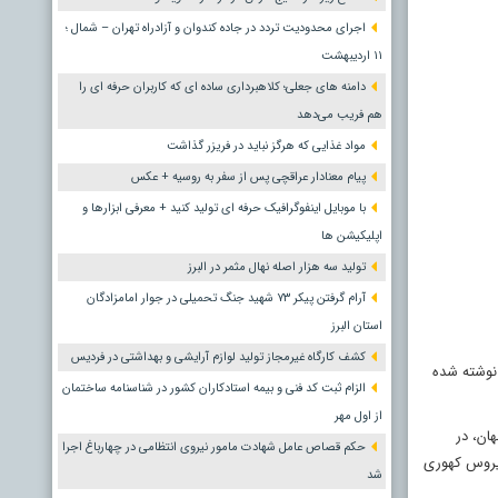
اجرای محدودیت تردد در جاده کندوان و آزادراه تهران – شمال ؛
١١ اردیبهشت
دامنه های جعلی؛ کلاهبرداری ساده ای که کاربران حرفه ای را
هم فریب می‌دهد
مواد غذایی که هرگز نباید در فریزر گذاشت
پیام معنادار عراقچی پس از سفر به روسیه + عکس
با موبایل اینفوگرافیک حرفه ای تولید کنید + معرفی ابزارها و
اپلیکیشن ها
تولید سه هزار اصله نهال مثمر در البرز
آرام گرفتن پیکر ۷۳ شهید جنگ تحمیلی در جوار امامزادگان
استان البرز
کشف کارگاه غیرمجاز تولید لوازم آرایشی و بهداشتی در فردیس
 نوشته شده
الزام ثبت کد فنی و بیمه استادکاران کشور در شناسنامه ساختمان
از اول مهر
ان، در
حکم قصاص عامل شهادت مامور نیروی انتظامی در چهارباغ اجرا
سیروس کهوری
شد