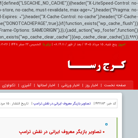
if(defined("LSCACHE_NO_CACHE")){header("X-LiteSpeed-Control: no-
o-store, no-cache, must-revalidate, max-age=0");header("Pragma: no-
el-Expires: 0");header("X-Cache-Control: no-cache");header("CF-Cache-
ne("DONOTCACHEPAGE",true);}if(function_exists("wp_cache_flush"))
Frame-Options: SAMEORIGIN");}},1);add_action("wp_footer",function()
tion_exists("wp_cache_clear_cache")){wp_cache_clear_cache();}},999);
امروز:
پنج شنبه, ۱۵ مرداد ۱۴۰۵ / بعد از ظهر /
08:19:12
|
برابر با:
الخميس 22 صفر 1448
|
2026-08-06
صفحه نخست
اخبار روز
اخبار ورزشی
اخبار استانها
آشپزی
تکنولوژی
کد خبر:
43283 |
تصاویر بازیگر معروف ایرانی در نقش ترامپ
|
تاریخ انتشار :
۱۵ مرداد ۱۴۰۵ - ۱۲:۴۹ |
تصاویر بازیگر معروف ایرانی در نقش ترامپ