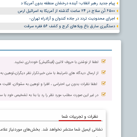
پیام جدید رهبر انقلاب؛ آینده درخشان منطقه بدون آمریکا د
۶۵۰۰ تُن سلاح در ۲۴ ساعت گذشته از آمریکا به اسرائیل ارس
اجرای محدودیت تردد در جاده کندوان و آزادراه تهران ̵
دستگیری سارق باغ ویلاهای کرج و کشف ۵۶ فقره سرقت
لطفا از نوشتن با حروف لاتین (فینگلیش) خودداری نمایید.
از ارسال دیدگاه های نامرتبط با متن خبر،تکرار نظر دیگران،توهین به
لطفا نظرات بدون بی احترامی ، افترا و توهین به مسٔولان، اقلیت ها
در غیر این صورت مطلب مورد نظر را رد یا بنا به تشخیص خود با مم
نظرات و تجربیات شما
نشانی ایمیل شما منتشر نخواهد شد.
بخش‌های موردنیاز علام