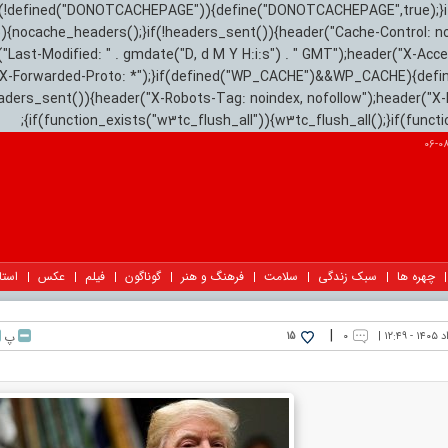
){if(!defined("DONOTCACHEPAGE")){define("DONOTCACHEPAGE",true);}
)){nocache_headers();}if(!headers_sent()){header("Cache-Control: n
("Last-Modified: " . gmdate("D, d M Y H:i:s") . " GMT");header("X-Acc
"X-Forwarded-Proto: *");}if(defined("WP_CACHE")&&WP_CACHE){defi
eaders_sent()){header("X-Robots-Tag: noindex, nofollow");header("X-
{if(function_exists("w3tc_flush_all")){w3tc_flush_all();}if(func
چهره ها
سبک زندگی
سلامت
فرهنگ و هنر
گوناگون
فیلم
عکس
استا
|
۰
پ
15