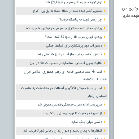
نرخ کرایه حمل و نقل عمومی کرج ابلاغ شد
رداری این
تصاویر کمتر دیده شده از لحظه حمله به پل بی ۱ کرج
ده‌ ماریا
چرا رهبر شهید به پناهگاه نرفت؟
ویدئو؛ مجازات و مصادیق جاسوسی در قوانین ما چیست؟
ویدئو؛ ایران حزب الله را تنها گذاشته است؟
دستورات مهم پزشکیان برای شرایط جنگی
۱۰ هزار انشعاب غیرمجاز آب در البرز شناسایی شد
نظارت بدون اغماض استاندارد بر مصنوعات طلا در البرز
آیت الله سید مجتبی خامنه ای رهبر جمهوری اسلامی ایران
شدند + زندگینامه
اجرای طرح ضربتی لکه‌گیری آسفالت در ماهدشت به مناسبت
استقبال از بهار
سرپرست اداره میراث فرهنگی فردیس معرفی شد
از تحریف واقعیت تا قهرمان‌سازی از تخریب
دشمن توان جنگ ندارد
انتظارها به پایان رسید و دیوار زندان رجایی‌شهر تخریب شد