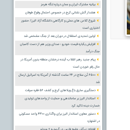
بیانیه مشترک ایران و عمان درباره تنگه هرمز
هشدار آتش نشانی کرج در خصوص احتمال وقوع طوفان
شروع کلاس های عملی و کارگاهی دانشگاه آزاد البرز/ حضور
اختیاری است
اولین تمدیدی استقلال در دوران بعد از جنگ مشخص شد
افزایش یکباره قیمت خودرو ؛ صدای وزیر هم از دست کاسبان
جنگ درآمد
پیام جدید رهبر انقلاب؛ آینده درخشان منطقه بدون آمریکا در
حال رقم خوردن است
۶۵۰۰ تُن سلاح در ۲۴ ساعت گذشته از آمریکا به اسرائیل ارسال
شد
دستگیری سارق باغ ویلاهای کرج و کشف ۵۶ فقره سرقت
استاندار البرز بر ساماندهی و حمایت از واحدهای تولیدی
خسارت دیده تاکید کرد
دستور معاون استاندار البرز برای واگذاری ۴۳۰۰ واحد مسکونی
در اشتهارد
افتتاح زیرگذر خلیج فارس در گرمدره + ویدئو