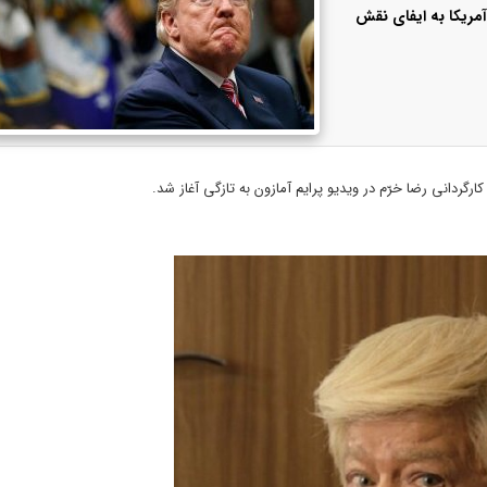
مریکا به ایفای نقش
رگردانی رضا خرّم در ویدیو پرایم آمازون به تازگی آغاز شد.