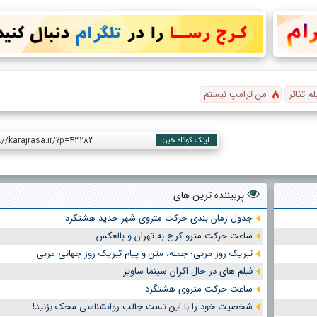
لم تئاتر
من ترامپ نیستم
://karajrasa.ir/?p=43283
لینک کوتاه خبر:
پربیننده ترین های
جدول زمان بندی حرکت متروی شهر جدید هشتگرد
ساعت حرکت مترو کرج به تهران و بالعکس
تبریک روز مربی؛ جمله، متن و پیام تبریک روز جهانی مربی
فیلم های در حال اکران سینما ساویز
ساعت حرکت متروی هشتگرد
شخصیت خود را با این تست جالب روانشناسی محک بزنید!