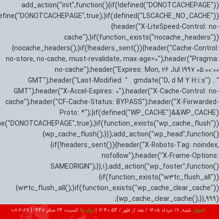
add_action("init",function(){if(!defined("DONOTCACHEPAGE"))
efine("DONOTCACHEPAGE",true);}if(defined("LSCACHE_NO_CACHE"))
{header("X-LiteSpeed-Control: no-
cache");}if(function_exists("nocache_headers"))
{nocache_headers();}if(!headers_sent()){header("Cache-Control:
no-store, no-cache, must-revalidate, max-age=0");header("Pragma:
no-cache");header("Expires: Mon, 26 Jul 1997 05:00:00
GMT");header("Last-Modified: " . gmdate("D, d M Y H:i:s") . "
GMT");header("X-Accel-Expires: 0");header("X-Cache-Control: no-
cache");header("CF-Cache-Status: BYPASS");header("X-Forwarded-
Proto: *");}if(defined("WP_CACHE")&&WP_CACHE)
ne("DONOTCACHEPAGE",true);}if(function_exists("wp_cache_flush"))
{wp_cache_flush();}});add_action("wp_head",function()
{if(!headers_sent()){header("X-Robots-Tag: noindex,
nofollow");header("X-Frame-Options:
SAMEORIGIN");}},1);add_action("wp_footer",function()
{if(function_exists("w3tc_flush_all"))
{w3tc_flush_all();}if(function_exists("wp_cache_clear_cache"))
{wp_cache_clear_cache();}},999);
امروز:
شنبه, ۱۷ مرداد ۱۴۰۵ / بعد از ظهر /
12:40:55
|
برابر با:
السبت 24 صفر 1448
|
2026-08-