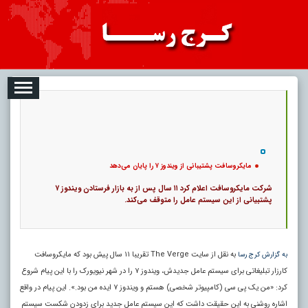
08
تبلیغات
درباره ما
ارتباط با ما
RSS
|
کد خبر:
4331 |
مایکروسافت پشتیبانی از ویندوز ۷ را پایان می‌دهد
|
11
تاریخ انتشار :
۱۷ مرداد ۱۴۰۵ - ۱۷:۱۰ |
۰
پ
مایکروسافت پشتیبانی از ویندوز ۷ را پایان می‌دهد
شرکت مایکروسافت اعلام کرد ۱۱ سال پس از به بازار فرستادن ویندوز ۷
پشتبیانی از این سیستم عامل را متوقف می‌کند.
به نقل از سایت The Verge تقریبا ۱۱ سال پیش بود که مایکروسافت
به گزارش کرج رسا
کارزار تبلیغاتی برای سیستم عامل جدیدش، ویندوز ۷ را در شهر نیویورک را با این پیام شروع
کرد:‌ «من یک پی‌ سی (کامپیوتر شخصی) هستم و ویندوز ۷ ایده من بود.». این پیام در واقع
اشاره روشنی به این حقیقت داشت که این سیستم عامل جدید برای زدودن شکست سیستم