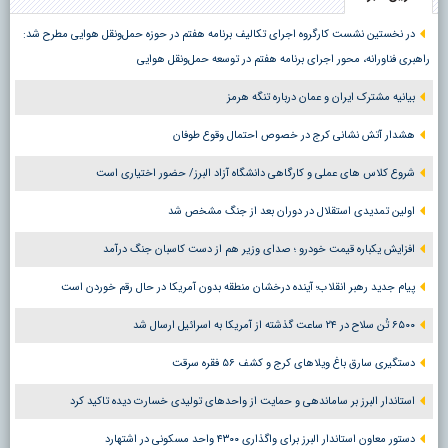
در نخستین نشست کارگروه اجرای تکالیف برنامه هفتم در حوزه حمل‌ونقل هوایی مطرح شد:
راهبری فناورانه، محور اجرای برنامه هفتم در توسعه حمل‌ونقل هوایی
بیانیه مشترک ایران و عمان درباره تنگه هرمز
هشدار آتش نشانی کرج در خصوص احتمال وقوع طوفان
شروع کلاس های عملی و کارگاهی دانشگاه آزاد البرز/ حضور اختیاری است
اولین تمدیدی استقلال در دوران بعد از جنگ مشخص شد
افزایش یکباره قیمت خودرو ؛ صدای وزیر هم از دست کاسبان جنگ درآمد
پیام جدید رهبر انقلاب؛ آینده درخشان منطقه بدون آمریکا در حال رقم خوردن است
۶۵۰۰ تُن سلاح در ۲۴ ساعت گذشته از آمریکا به اسرائیل ارسال شد
دستگیری سارق باغ ویلاهای کرج و کشف ۵۶ فقره سرقت
استاندار البرز بر ساماندهی و حمایت از واحدهای تولیدی خسارت دیده تاکید کرد
دستور معاون استاندار البرز برای واگذاری ۴۳۰۰ واحد مسکونی در اشتهارد