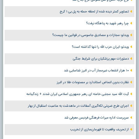
تصاویر کمتر دیده شده از لحظه حمله به پل بی ۱ کرج
چرا رهبر شهید به پناهگاه نرفت؟
ویدئو؛ مجازات و مصادیق جاسوسی در قوانین ما چیست؟
ویدئو؛ ایران حزب الله را تنها گذاشته است؟
دستورات مهم پزشکیان برای شرایط جنگی
۱۰ هزار انشعاب غیرمجاز آب در البرز شناسایی شد
نظارت بدون اغماض استاندارد بر مصنوعات طلا در البرز
آیت الله سید مجتبی خامنه ای رهبر جمهوری اسلامی ایران شدند + زندگینامه
اجرای طرح ضربتی لکه‌گیری آسفالت در ماهدشت به مناسبت استقبال از بهار
سرپرست اداره میراث فرهنگی فردیس معرفی شد
از تحریف واقعیت تا قهرمان‌سازی از تخریب