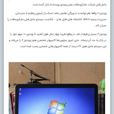
عامل قبلی شرکت مایکروسافت یعنی ویندوز ویستا به بازار آمده است.
ویندوز ۷ واقعا هم توانست با ویژگی‌ هایش مانند تسک بار (ستون وظایف) جدیدش،
مدیریت پنجره Aero، کتابخانه‌ های فایل‌ ها و … شکست سیستم عامل قبلی مایکروسافت را
جبران کند.
ویندوز ۷ بسیار پرطرفدار شد، در واقع تقریبا چهار سال طول کشید تا ویندوز ۱۰ سهم خود را
در بازار به حد آن برساند. حتی امروز میلیون‌ها کامپیوتر شخصی هنوز ویندوز ۷ را می‌انند و
این سیستم عامل هنوز ۲۶ درصد از همه کامپیوترهای شخصی نصب شده است
.