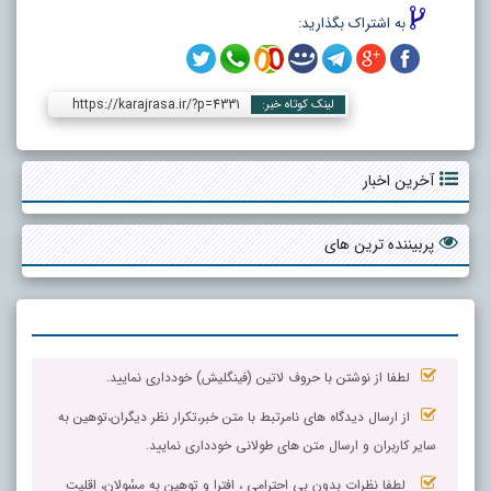
به اشتراک بگذارید:
https://karajrasa.ir/?p=4331
لینک کوتاه خبر:
آخرین اخبار
پربیننده ترین های
لطفا از نوشتن با حروف لاتین (فینگلیش) خودداری نمایید.
از ارسال دیدگاه های نامرتبط با متن خبر،تکرار نظر دیگران،توهین به
سایر کاربران و ارسال متن های طولانی خودداری نمایید.
لطفا نظرات بدون بی احترامی ، افترا و توهین به مسٔولان، اقلیت