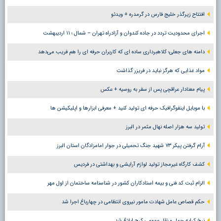
افتتاح زیرگذر خلیج فارس در گرمدره + ویدئو
اجرای محدودیت تردد در جاده کندوان و آزادراه تهران – شمال ؛ ١١ اردیبهشت
دامنه های جعلی؛ کلاهبرداری ساده ای که کاربران حرفه ای را هم فریب می‌دهد
مواد غذایی که هرگز نباید در فریزر گذاشت
پیام معنادار عراقچی پس از سفر به روسیه + عکس
با موبایل اینفوگرافیک حرفه ای تولید کنید + معرفی ابزارها و اپلیکیشن ها
تولید سه هزار اصله نهال مثمر در البرز
آرام گرفتن پیکر ۷۳ شهید جنگ تحمیلی در جوار امامزادگان استان البرز
کشف کارگاه غیرمجاز تولید لوازم آرایشی و بهداشتی در فردیس
الزام ثبت کد فنی و بیمه استادکاران کشور در شناسنامه ساختمان از اول مهر
حکم قصاص عامل شهادت مامور نیروی انتظامی در چهارباغ اجرا شد
نرخ کرایه حمل و نقل عمومی کرج ابلاغ شد