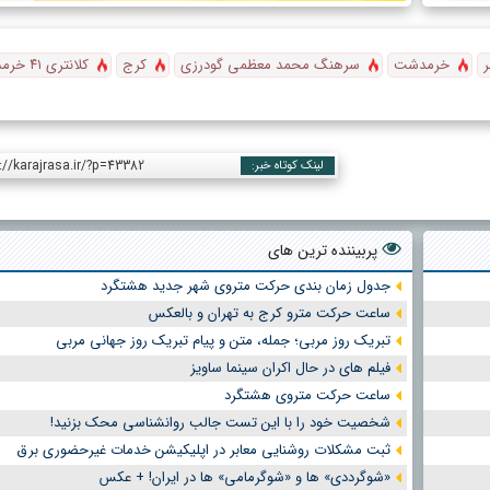
ر
خرمدشت
سرهنگ محمد معظمی گودرزی
کرج
کلانتری ۴۱ خرمدشت
://karajrasa.ir/?p=43382
لینک کوتاه خبر:
پربیننده ترین های
جدول زمان بندی حرکت متروی شهر جدید هشتگرد
ساعت حرکت مترو کرج به تهران و بالعکس
تبریک روز مربی؛ جمله، متن و پیام تبریک روز جهانی مربی
فیلم های در حال اکران سینما ساویز
ساعت حرکت متروی هشتگرد
شخصیت خود را با این تست جالب روانشناسی محک بزنید!
ثبت مشکلات روشنایی معابر در اپلیکیشن خدمات غیرحضوری برق
«شوگرددی» ها و «شوگرمامی» ها در ایران! + عکس