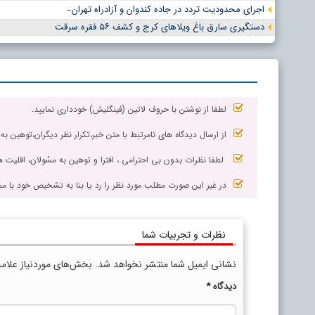
اجرای محدودیت تردد در جاده کندوان و آزادراه تهران ̵
دستگیری سارق باغ ویلاهای کرج و کشف ۵۶ فقره سرقت
لطفا از نوشتن با حروف لاتین (فینگلیش) خودداری نمایید.
از ارسال دیدگاه های نامرتبط با متن خبر،تکرار نظر دیگران،توهین به
لطفا نظرات بدون بی احترامی ، افترا و توهین به مسٔولان، اقلیت ها
در غیر این صورت مطلب مورد نظر را رد یا بنا به تشخیص خود با مم
نظرات و تجربیات شما
نشانی ایمیل شما منتشر نخواهد شد.
بخش‌های موردنیاز علام
دیدگاه
*