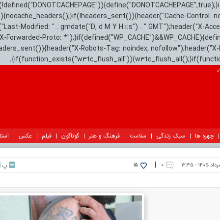
){if(!defined("DONOTCACHEPAGE")){define("DONOTCACHEPAGE",true);}
)){nocache_headers();}if(!headers_sent()){header("Cache-Control: n
("Last-Modified: " . gmdate("D, d M Y H:i:s") . " GMT");header("X-Acc
"X-Forwarded-Proto: *");}if(defined("WP_CACHE")&&WP_CACHE){defi
eaders_sent()){header("X-Robots-Tag: noindex, nofollow");header("X-
{if(function_exists("w3tc_flush_all")){w3tc_flush_all();}if(func
چهره ها
سبک زندگی
سلامت
فرهنگ و هنر
گوناگون
فیلم
عکس
استا
|
۰
پ
15