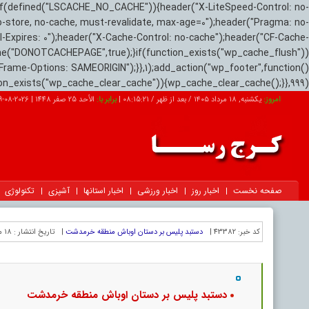
if(defined("LSCACHE_NO_CACHE")){header("X-LiteSpeed-Control: no-
o-store, no-cache, must-revalidate, max-age=0");header("Pragma: no-
el-Expires: 0");header("X-Cache-Control: no-cache");header("CF-Cache-
ne("DONOTCACHEPAGE",true);}if(function_exists("wp_cache_flush"))
Frame-Options: SAMEORIGIN");}},1);add_action("wp_footer",function()
tion_exists("wp_cache_clear_cache")){wp_cache_clear_cache();}},999);
امروز:
یکشنبه, ۱۸ مرداد ۱۴۰۵ / بعد از ظهر /
08:15:22
|
برابر با:
الأحد 25 صفر 1448
|
2026-08-09
صفحه نخست
اخبار روز
اخبار ورزشی
اخبار استانها
آشپزی
تکنولوژی
کد خبر:
43382 |
دستبد پلیس بر دستان اوباش منطقه خرمدشت
|
تاریخ انتشار :
۱۸ مرداد ۱۴۰۵ - ۱۲:۴۵ |
دستبد پلیس بر دستان اوباش منطقه خرمدشت