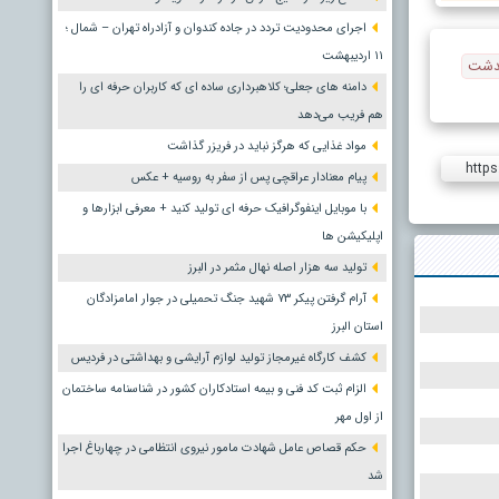
اجرای محدودیت تردد در جاده کندوان و آزادراه تهران – شمال ؛
١١ اردیبهشت
دامنه های جعلی؛ کلاهبرداری ساده ای که کاربران حرفه ای را
هم فریب می‌دهد
مواد غذایی که هرگز نباید در فریزر گذاشت
https
پیام معنادار عراقچی پس از سفر به روسیه + عکس
با موبایل اینفوگرافیک حرفه ای تولید کنید + معرفی ابزارها و
اپلیکیشن ها
تولید سه هزار اصله نهال مثمر در البرز
آرام گرفتن پیکر ۷۳ شهید جنگ تحمیلی در جوار امامزادگان
استان البرز
کشف کارگاه غیرمجاز تولید لوازم آرایشی و بهداشتی در فردیس
الزام ثبت کد فنی و بیمه استادکاران کشور در شناسنامه ساختمان
از اول مهر
حکم قصاص عامل شهادت مامور نیروی انتظامی در چهارباغ اجرا
شد