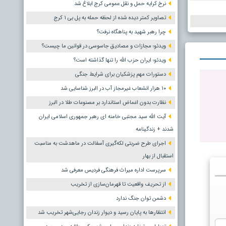
نرخ کرایه حمل و نقل عمومی کرج ابلاغ شد
تصاویر کمتر دیده شده از لحظه حمله به پل بی ۱ کرج
چرا رهبر شهید به پناهگاه نرفت؟
ویدئو؛ مجازات و مصادیق جاسوسی در قوانین ما چیست؟
ویدئو؛ ایران حزب الله را تنها گذاشته است؟
دستورات مهم پزشکیان برای شرایط جنگی
۱۰ هزار انشعاب غیرمجاز آب در البرز شناسایی شد
نظارت بدون اغماض استاندارد بر مصنوعات طلا در البرز
آیت الله سید مجتبی خامنه ای رهبر جمهوری اسلامی ایران
شدند + زندگینامه
اجرای طرح ضربتی لکه‌گیری آسفالت در ماهدشت به مناسبت
استقبال از بهار
سرپرست اداره میراث فرهنگی فردیس معرفی شد
از تحریف واقعیت تا قهرمان‌سازی از تخریب
دشمن توان جنگ ندارد
انتظارها به پایان رسید و دیوار زندان رجایی‌شهر تخریب شد