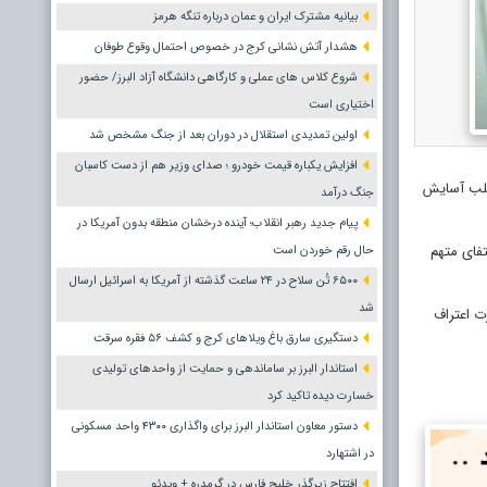
بیانیه مشترک ایران و عمان درباره تنگه هرمز
هشدار آتش نشانی کرج در خصوص احتمال وقوع طوفان
شروع کلاس های عملی و کارگاهی دانشگاه آزاد البرز/ حضور
اختیاری است
اولین تمدیدی استقلال در دوران بعد از جنگ مشخص شد
افزایش یکباره قیمت خودرو ؛ صدای وزیر هم از دست کاسبان
سلب آسایش
جنگ درآمد
پیام جدید رهبر انقلاب؛ آینده درخشان منطقه بدون آمریکا در
فای متهم
حال رقم خوردن است
۶۵۰۰ تُن سلاح در ۲۴ ساعت گذشته از آمریکا به اسرائیل ارسال
شد
ت اعتراف
دستگیری سارق باغ ویلاهای کرج و کشف ۵۶ فقره سرقت
استاندار البرز بر ساماندهی و حمایت از واحدهای تولیدی
خسارت دیده تاکید کرد
دستور معاون استاندار البرز برای واگذاری ۴۳۰۰ واحد مسکونی
در اشتهارد
افتتاح زیرگذر خلیج فارس در گرمدره + ویدئو