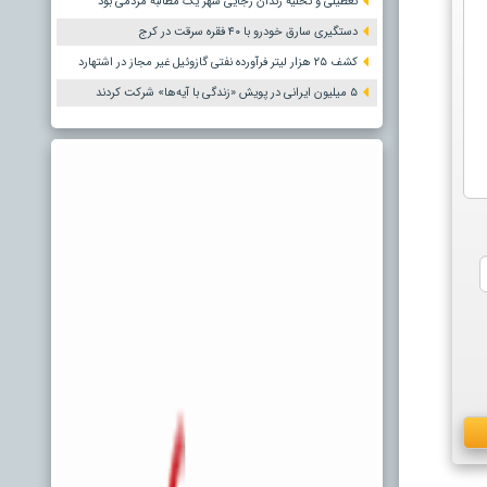
تعطیلی و تخلیه زندان رجایی شهر یک مطالبه مردمی بود
دستگیری سارق خودرو با ۴۰ فقره سرقت در کرج
کشف ۲۵ هزار لیتر فرآورده نفتی گازوئیل غیر مجاز در اشتهارد
۵ میلیون ایرانی در پویش «زندگی با آیه‌ها» شرکت کردند