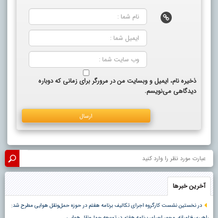
ذخیره نام، ایمیل و وبسایت من در مرورگر برای زمانی که دوباره
دیدگاهی می‌نویسم.
آخرین خبرها
در نخستین نشست کارگروه اجرای تکالیف برنامه هفتم در حوزه حمل‌ونقل هوایی مطرح شد:
راهبری فناورانه، محور اجرای برنامه هفتم در توسعه حمل‌ونقل هوایی