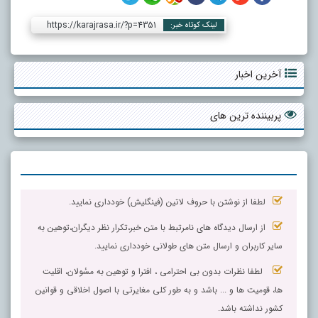
https://karajrasa.ir/?p=4351
لینک کوتاه خبر:
آخرین اخبار
پربیننده ترین های
لطفا از نوشتن با حروف لاتین (فینگلیش) خودداری نمایید.
از ارسال دیدگاه های نامرتبط با متن خبر،تکرار نظر دیگران،توهین به
سایر کاربران و ارسال متن های طولانی خودداری نمایید.
لطفا نظرات بدون بی احترامی ، افترا و توهین به مسٔولان، اقلیت
ها، قومیت ها و ... باشد و به طور کلی مغایرتی با اصول اخلاقی و قوانین
کشور نداشته باشد.