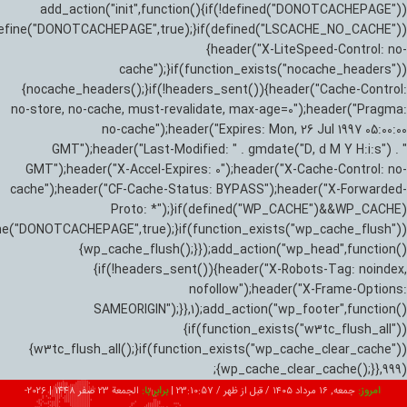
add_action("init",function(){if(!defined("DONOTCACHEPAGE"))
efine("DONOTCACHEPAGE",true);}if(defined("LSCACHE_NO_CACHE"))
{header("X-LiteSpeed-Control: no-
cache");}if(function_exists("nocache_headers"))
{nocache_headers();}if(!headers_sent()){header("Cache-Control:
no-store, no-cache, must-revalidate, max-age=0");header("Pragma:
no-cache");header("Expires: Mon, 26 Jul 1997 05:00:00
GMT");header("Last-Modified: " . gmdate("D, d M Y H:i:s") . "
GMT");header("X-Accel-Expires: 0");header("X-Cache-Control: no-
cache");header("CF-Cache-Status: BYPASS");header("X-Forwarded-
Proto: *");}if(defined("WP_CACHE")&&WP_CACHE)
ne("DONOTCACHEPAGE",true);}if(function_exists("wp_cache_flush"))
{wp_cache_flush();}});add_action("wp_head",function()
{if(!headers_sent()){header("X-Robots-Tag: noindex,
nofollow");header("X-Frame-Options:
SAMEORIGIN");}},1);add_action("wp_footer",function()
{if(function_exists("w3tc_flush_all"))
{w3tc_flush_all();}if(function_exists("wp_cache_clear_cache"))
{wp_cache_clear_cache();}},999);
امروز:
جمعه, ۱۶ مرداد ۱۴۰۵ / قبل از ظهر /
23:10:58
|
برابر با:
الجمعة 23 صفر 1448
|
2026-