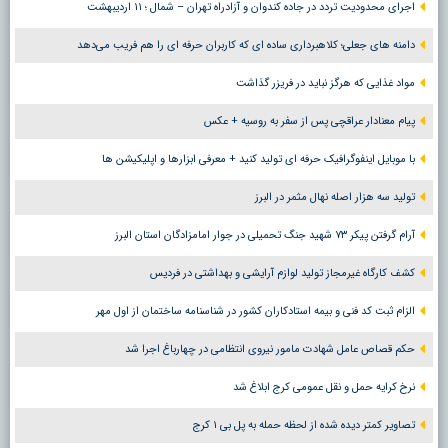
اجرای محدودیت تردد در جاده کندوان و آزادراه تهران – شمال ؛ ١١ اردیبهشت
دامنه های جعلی؛ کلاهبرداری ساده ای که کاربران حرفه ای را هم فریب می‌دهد
مواد غذایی که هرگز نباید در فریزر گذاشت
پیام معنادار عراقچی پس از سفر به روسیه + عکس
با موبایل اینفوگرافیک حرفه ای تولید کنید + معرفی ابزارها و اپلیکیشن ها
تولید سه هزار اصله نهال مثمر در البرز
آرام گرفتن پیکر ۷۳ شهید جنگ تحمیلی در جوار امامزادگان استان البرز
کشف کارگاه غیرمجاز تولید لوازم آرایشی و بهداشتی در فردیس
الزام ثبت کد فنی و بیمه استادکاران کشور در شناسنامه ساختمان از اول مهر
حکم قصاص عامل شهادت مامور نیروی انتظامی در چهارباغ اجرا شد
نرخ کرایه حمل و نقل عمومی کرج ابلاغ شد
تصاویر کمتر دیده شده از لحظه حمله به پل بی ۱ کرج