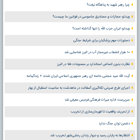
چرا رهبر شهید به پناهگاه نرفت؟
ویدئو؛ مجازات و مصادیق جاسوسی در قوانین ما چیست؟
ویدئو؛ ایران حزب الله را تنها گذاشته است؟
دستورات مهم پزشکیان برای شرایط جنگی
۱۰ هزار انشعاب غیرمجاز آب در البرز شناسایی شد
نظارت بدون اغماض استاندارد بر مصنوعات طلا در البرز
آیت الله سید مجتبی خامنه ای رهبر جمهوری اسلامی ایران شدند + زندگینامه
اجرای طرح ضربتی لکه‌گیری آسفالت در ماهدشت به مناسبت استقبال از بهار
سرپرست اداره میراث فرهنگی فردیس معرفی شد
از تحریف واقعیت تا قهرمان‌سازی از تخریب
دشمن توان جنگ ندارد
انتظارها به پایان رسید و دیوار زندان رجایی‌شهر تخریب شد