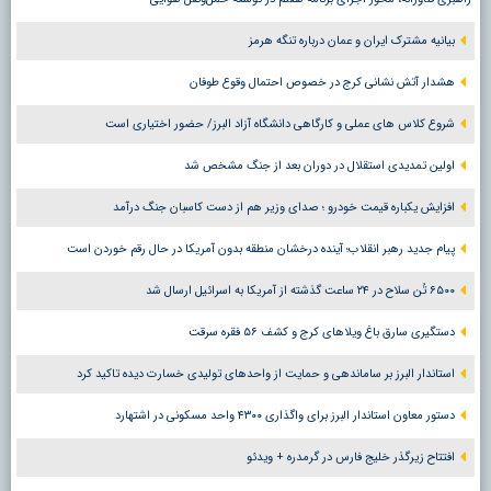
بیانیه مشترک ایران و عمان درباره تنگه هرمز
هشدار آتش نشانی کرج در خصوص احتمال وقوع طوفان
شروع کلاس های عملی و کارگاهی دانشگاه آزاد البرز/ حضور اختیاری است
اولین تمدیدی استقلال در دوران بعد از جنگ مشخص شد
افزایش یکباره قیمت خودرو ؛ صدای وزیر هم از دست کاسبان جنگ درآمد
پیام جدید رهبر انقلاب؛ آینده درخشان منطقه بدون آمریکا در حال رقم خوردن است
۶۵۰۰ تُن سلاح در ۲۴ ساعت گذشته از آمریکا به اسرائیل ارسال شد
دستگیری سارق باغ ویلاهای کرج و کشف ۵۶ فقره سرقت
استاندار البرز بر ساماندهی و حمایت از واحدهای تولیدی خسارت دیده تاکید کرد
دستور معاون استاندار البرز برای واگذاری ۴۳۰۰ واحد مسکونی در اشتهارد
افتتاح زیرگذر خلیج فارس در گرمدره + ویدئو