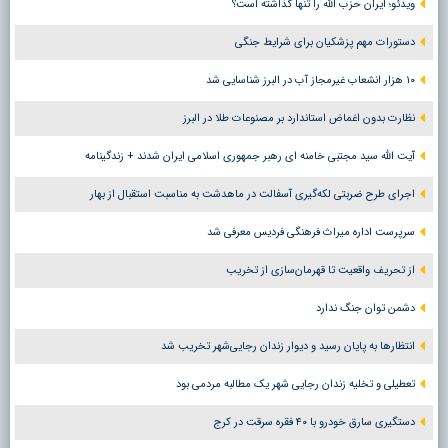
ویدئو؛ ایران حزب الله را تنها گذاشته است؟
دستورات مهم پزشکیان برای شرایط جنگی
۱۰ هزار انشعاب غیرمجاز آب در البرز شناسایی شد
نظارت بدون اغماض استاندارد بر مصنوعات طلا در البرز
آیت الله سید مجتبی خامنه ای رهبر جمهوری اسلامی ایران شدند + زندگینامه
اجرای طرح ضربتی لکه‌گیری آسفالت در ماهدشت به مناسبت استقبال از بهار
سرپرست اداره میراث فرهنگی فردیس معرفی شد
از تحریف واقعیت تا قهرمان‌سازی از تخریب
دشمن توان جنگ ندارد
انتظارها به پایان رسید و دیوار زندان رجایی‌شهر تخریب شد
تعطیلی و تخلیه زندان رجایی شهر یک مطالبه مردمی بود
دستگیری سارق خودرو با ۴۰ فقره سرقت در کرج