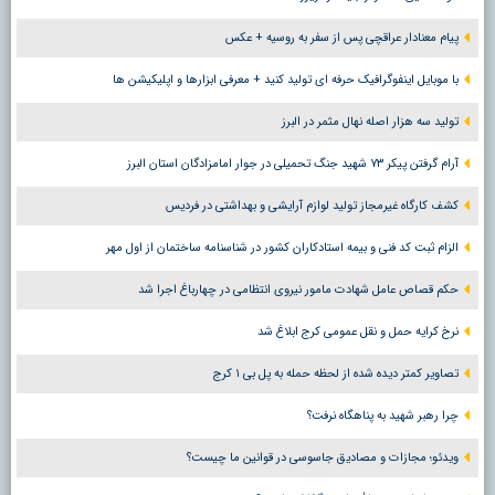
پیام معنادار عراقچی پس از سفر به روسیه + عکس
با موبایل اینفوگرافیک حرفه ای تولید کنید + معرفی ابزارها و اپلیکیشن ها
تولید سه هزار اصله نهال مثمر در البرز
آرام گرفتن پیکر ۷۳ شهید جنگ تحمیلی در جوار امامزادگان استان البرز
کشف کارگاه غیرمجاز تولید لوازم آرایشی و بهداشتی در فردیس
الزام ثبت کد فنی و بیمه استادکاران کشور در شناسنامه ساختمان از اول مهر
حکم قصاص عامل شهادت مامور نیروی انتظامی در چهارباغ اجرا شد
نرخ کرایه حمل و نقل عمومی کرج ابلاغ شد
تصاویر کمتر دیده شده از لحظه حمله به پل بی ۱ کرج
چرا رهبر شهید به پناهگاه نرفت؟
ویدئو؛ مجازات و مصادیق جاسوسی در قوانین ما چیست؟