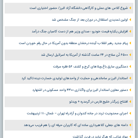
شروع کلاس های عملی و کارگاهی دانشگاه آزاد البرز/ حضور اختیاری است
اولین تمدیدی استقلال در دوران بعد از جنگ مشخص شد
افزایش یکباره قیمت خودرو ؛ صدای وزیر هم از دست کاسبان جنگ درآمد
پیام جدید رهبر انقلاب؛ آینده درخشان منطقه بدون آمریکا در حال رقم خوردن است
۶۵۰۰ تُن سلاح در ۲۴ ساعت گذشته از آمریکا به اسرائیل ارسال شد
دستگیری سارق باغ ویلاهای کرج و کشف ۵۶ فقره سرقت
استاندار البرز بر ساماندهی و حمایت از واحدهای تولیدی خسارت دیده تاکید کرد
دستور معاون استاندار البرز برای واگذاری ۴۳۰۰ واحد مسکونی در اشتهارد
افتتاح زیرگذر خلیج فارس در گرمدره + ویدئو
اجرای محدودیت تردد در جاده کندوان و آزادراه تهران – شمال ؛ ١١ اردیبهشت
دامنه های جعلی؛ کلاهبرداری ساده ای که کاربران حرفه ای را هم فریب می‌دهد
مواد غذایی که هرگز نباید در فریزر گذاشت