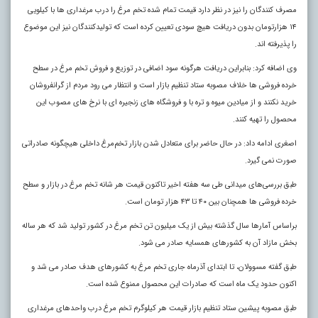
مصرف کنندگان را نیز در نظر دارد قیمت تمام شده تخم مرغ را درب مرغداری ها با کیلویی
۱۴ هزارتومان بدون دریافت هیچ سودی تعیین کرده است که تولیدکنندگان نیز این موضوع
را پذیرفته اند.
وی اضافه کرد: بنابراین دریافت هرگونه سود اضافی در توزیع و فروش تخم مرغ در سطح
خرده فروشی ها خلاف مصوبه ستاد تنظیم بازار است و انتظار می رود مردم از گرانفروشان
خرید نکنند و از میادین میوه و تره با و فروشگاه های زنجیره ای با نرخ های مصوب این
محصول را تهیه کنند.
اصغری ادامه داد: در حال حاضر برای متعادل شدن بازار تخم‌مرغ داخلی هیچگونه صادراتی
صورت نمی گیرد.
طبق بررسی‌های میدانی طی سه هفته اخیر تاکنون قیمت هر شانه تخم مرغ در بازار و سطح
خرده فروشی ها همچنان بین ۴۰ تا ۴۳ هزار تومان است.
براساس آمارها سال گذشته بیش از یک میلیون تن تخم مرغ در کشور تولید شد که هر ساله
بخش مازاد آن به کشورهای همسایه صادر می شود.
طبق گفته مسوولان، تا ابتدای آذرماه جاری تخم مرغ به کشورهای هدف صادر می شد و
اکنون حدود یک ماه است که صادرات این محصول ممنوع شده است.
طبق مصوبه پیشین ستاد تنظیم بازار قیمت هر کیلوگرم تخم مرغ درب واحدهای مرغداری