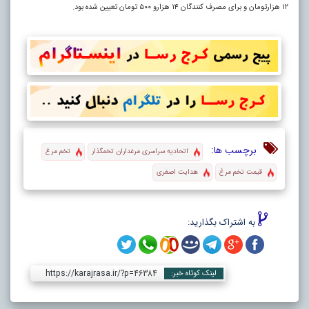
۱۲ هزارتومان و برای مصرف کنندگان ۱۴ هزارو ۵۰۰ تومان تعیین شده بود.
برچسب ها:
اتحادیه سراسری مرغداران تخمگذار
تخم مرغ
قیمت تخم مرغ
هدایت اصغری
به اشتراک بگذارید:
https://karajrasa.ir/?p=46384
لینک کوتاه خبر: