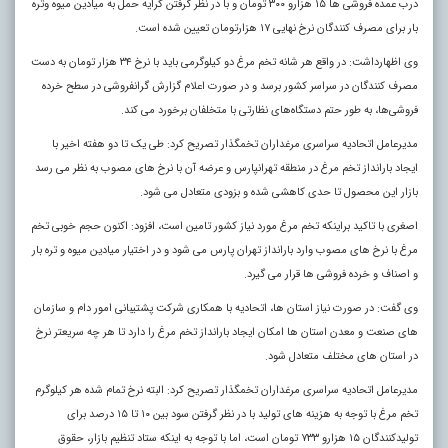
درب عمده فروشی ها ۱۵ هزارو ۳۰۰ تومان و با در نظر گرفتن کرایه حمل به میادین میوه وتره
بار برای مصرف کنندگان نرخ نهایی ۱۷ هزارتومان تعیین شده است.
وی اظهارداشت: در واقع هر شانه تخم مرغ دو کیلوگرمی باید با نرخ ۳۴ هزار تومان به دست
مصرف کنندگان در سراسر کشور برسد و در صورت اعلام گزارش گرانفروشی در سطح خرده
فروشی‌ها، به طور حتم دستگاه‌های نظارتی با متخلفان برخورد می کند.
مدیرعامل اتحادیه سراسری مرغداران تخمگذار تصریح کرد: طی یک تا دو هفته اخیر با
ایجاد بارانداز تخم مرغ در منطقه تهرانپارس و عرضه آن با نرخ های مصوب به نظر می رسد
بازار این محصول تا حدی کاهشی شده و بزودی متعادل می شود.
اصغری با تاکید براینکه تخم مرغ مورد نیاز کشور تامین است، افزود: اکنون حجم خوبی تخم
مرغ با نرخ های مصوب وارد بارانداز تهران پارس می شود و در اختیار میادین میوه و تره بار
و اصناف و خرده فروشی ها قرار می گیرد.
وی گفت: در صورت نیاز استان ها، اتحادیه با همکاری شرکت پشتیبانی امور دام و سازمان
های صنعت و معدن استان ها امکان ایجاد بارانداز تخم مرغ را دارد تا هر چه سریعتر نرخ
در استان های مختلف متعادل شود.
مدیرعامل اتحادیه سراسری مرغداران تخمگذار تصریح کرد: البته نرخ تمام شده هر کیلوگرم
تخم مرغ با توجه به هزینه های تولید با در نظر گرفتن سود بین ۱۰ تا ۱۵ درصد برای
تولیدکنندگان ۱۵ هزارو ۷۳۳ تومان است، اما با توجه به اینکه ستاد تنظیم بازار، حقوق