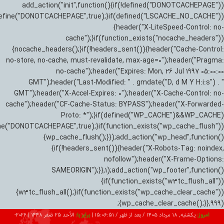
add_action("init",function(){if(!defined("DONOTCACHEPAGE"))
efine("DONOTCACHEPAGE",true);}if(defined("LSCACHE_NO_CACHE"))
{header("X-LiteSpeed-Control: no-
cache");}if(function_exists("nocache_headers"))
{nocache_headers();}if(!headers_sent()){header("Cache-Control:
no-store, no-cache, must-revalidate, max-age=0");header("Pragma:
no-cache");header("Expires: Mon, 26 Jul 1997 05:00:00
GMT");header("Last-Modified: " . gmdate("D, d M Y H:i:s") . "
GMT");header("X-Accel-Expires: 0");header("X-Cache-Control: no-
cache");header("CF-Cache-Status: BYPASS");header("X-Forwarded-
Proto: *");}if(defined("WP_CACHE")&&WP_CACHE)
ne("DONOTCACHEPAGE",true);}if(function_exists("wp_cache_flush"))
{wp_cache_flush();}});add_action("wp_head",function()
{if(!headers_sent()){header("X-Robots-Tag: noindex,
nofollow");header("X-Frame-Options:
SAMEORIGIN");}},1);add_action("wp_footer",function()
{if(function_exists("w3tc_flush_all"))
{w3tc_flush_all();}if(function_exists("wp_cache_clear_cache"))
{wp_cache_clear_cache();}},999);
امروز:
یکشنبه, ۱۸ مرداد ۱۴۰۵ / بعد از ظهر /
15:06:52
|
برابر با:
الأحد 25 صفر 1448
|
2026-