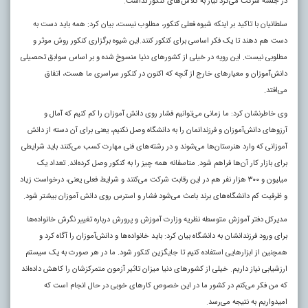
در جلسه شرکت می‌کرد نیاز به کلاس‌های کنکور نداشت.
سلطانیان با تاکید بر اینکه شیوه فعلی کنکور، مطلوب نیست، بیان کرد: همه باید دست به
دست هم دهند تا یک فکر اساسی برای کنکور کنند.این شیوه برگزاری کنکور روش موثر و
مطلوبی نیست. این رویه در خیلی از کشورهای دنیا منسوخ شده و بر اساس سوابق تحصیلی
دانش‌آموزان و معیارهای خارج از آنچه که اکنون در کنکور سراسری ما هست، اتفاق
می‌افتد.
وی خاطرنشان کرد: ما زمانی می‌توانیم فشار روی دانش آموزان را کم کنیم که آمال و
آرزوهای دانش‌آموزان و فرزندانمان را به دانشگاه وصل نکنیم، یعنی برای آن دسته از دانش
آموزانی که وارد هنرستان‌ها می‌شوند و در رشته‌های فنی مهارت کسب می‌کنند باید شرایطی
برای بازار کار آن‌ها فراهم شود. متاسفانه همه چیز را به کنکور وصل کرده‌اند. تعداد یک
میلیون و ۳۰۰ هزار نفر هم در این رقابت شرکت می‌کنند و شرایط فعلی یعنی، درخواست زیاد
و ظرفیت کم دانشگاه‌های برند باعث می‌شود فشار و استرس روی دانش آموزان بیشتر شود.
مدیرکل دفتر آموزش متوسطه نظریه وزارت آموزش و پرورش درباره تغییر نگرش خانواده‌ها
برای ورود فرزندانشان به دانشگاه بیان کرد: باید خانواده‌ها و دانش‌آموزان را آگاه کرد و
همچنین از ابزارهایی استفاده کنیم تا جایگزین کنکور شود. ما در هر صورت به یک سیستم
ارزشیابی نیاز داریم. خیلی از کشورهای دنیا میزان تاثیر آزمون متمرکزشان را کاهش داده‌اند
که من فکر می‌کنم در کشور ما در این خصوص کارهای خوبی در حال انجام است که
امیدواریم به نتیجه می‌رسد.