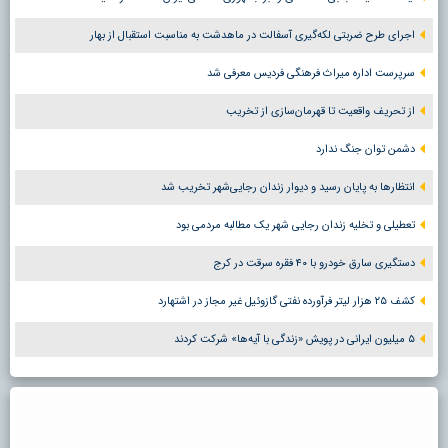
اجرای طرح ضربتی لکه‌گیری آسفالت در ماهدشت به مناسبت استقبال از بهار
سرپرست اداره میراث فرهنگی فردیس معرفی شد
از تحریف واقعیت تا قهرمان‌سازی از تخریب
دشمن توان جنگ ندارد
انتظارها به پایان رسید و دیوار زندان رجایی‌شهر تخریب شد
تعطیلی و تخلیه زندان رجایی شهر یک مطالبه مردمی بود
دستگیری سارق خودرو با ۴۰ فقره سرقت در کرج
کشف ۲۵ هزار لیتر فرآورده نفتی گازوئیل غیر مجاز در اشتهارد
۵ میلیون ایرانی در پویش «زندگی با آیه‌ها» شرکت کردند