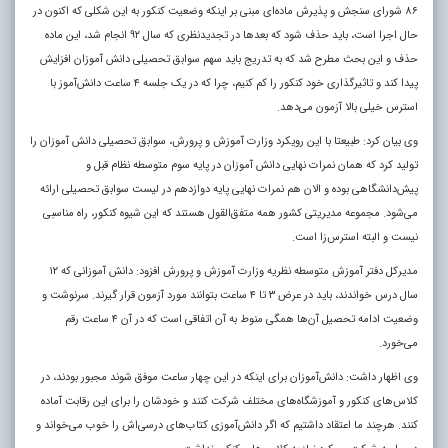
۸۶ شورای سنجش و پذیرش ماده‌ای مبنی بر اینکه وضعیت کنکور به این شکلی که اکنون در
حال اجرا است، باید حذف شود که بعدها در تجدیدنظری که سال ۹۲ انجام شد، این ماده
حذف و این بحث مطرح شد که به تدریج باید سهم سوابق تحصیلی دانش آموزان افزایش
پیدا کند و تاثیرگذاری خود کنکور را کم کنیم، چرا که در یک جلسه ۴ ساعت دانش‌آموز با
استرس خیلی بالا آزمون می‌دهد.
وی بیان کرد: طبیعتا با این رویکرد وزارت آموزش و پرورش، سوابق تحصیلی دانش آموزان را
تولید کرد که همان نمرات نهایی دانش آموزان در پایه سوم متوسطه نظام قبل و
پیش‌دانشگاهی بوده و الان هم نمرات نهایی پایه دوازدهم در لیست سوابق تحصیلی ارائه
می‌شود. مجموعه مدیریتی کشور همه متفق‌القول هستند که این شیوه کنکور، راه مناسبی
نیست و البته استرس‌زا است.
مدیرکل دفتر آموزش متوسطه نظریه وزارت آموزش و پرورش افزود: دانش آموزانی که ۱۲
سال درس خواندند، باید در عرض ۳ تا ۴ ساعت بتوانند مورد آزمون قرار گیرند. سرنوشت و
وضعیت ادامه تحصیل آن‌ها همگی منوط به آن اتفاقی است که در آن ۴ ساعت رقم
می‌خورد.
وی اظهار داشت: دانش‌آموزان برای اینکه در این چهار ساعت موفق شوند مجبور بودند، در
کلاس‌های کنکور و آموزشگاه‌های مختلف شرکت کنند و خودشان را برای این رقابت آماده
کنند. هرچند ما اعتقاد داشتیم که اگر دانش‌آموزی کتاب‌های درسی‌اش را خوب می‌خواند و