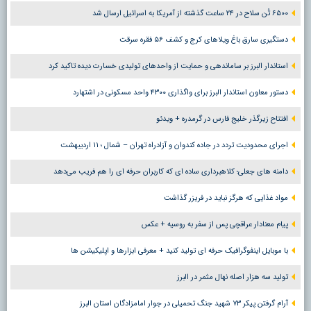
۶۵۰۰ تُن سلاح در ۲۴ ساعت گذشته از آمریکا به اسرائیل ارسال شد
دستگیری سارق باغ ویلاهای کرج و کشف ۵۶ فقره سرقت
استاندار البرز بر ساماندهی و حمایت از واحدهای تولیدی خسارت دیده تاکید کرد
دستور معاون استاندار البرز برای واگذاری ۴۳۰۰ واحد مسکونی در اشتهارد
افتتاح زیرگذر خلیج فارس در گرمدره + ویدئو
اجرای محدودیت تردد در جاده کندوان و آزادراه تهران – شمال ؛ ١١ اردیبهشت
دامنه های جعلی؛ کلاهبرداری ساده ای که کاربران حرفه ای را هم فریب می‌دهد
مواد غذایی که هرگز نباید در فریزر گذاشت
پیام معنادار عراقچی پس از سفر به روسیه + عکس
با موبایل اینفوگرافیک حرفه ای تولید کنید + معرفی ابزارها و اپلیکیشن ها
تولید سه هزار اصله نهال مثمر در البرز
آرام گرفتن پیکر ۷۳ شهید جنگ تحمیلی در جوار امامزادگان استان البرز