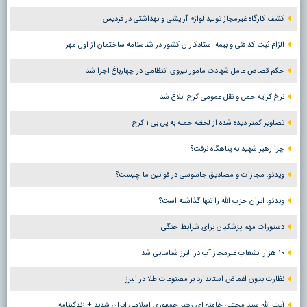
کشف کارگاه غیرمجاز تولید لوازم آرایشی و بهداشتی در فردیس
الزام ثبت کد فنی و بیمه استادکاران کشور در شناسنامه ساختمان از اول مهر
حکم قصاص عامل شهادت مامور نیروی انتظامی در چهارباغ اجرا شد
نرخ کرایه حمل و نقل عمومی کرج ابلاغ شد
تصاویر کمتر دیده شده از لحظه حمله به پل بی ۱ کرج
چرا رهبر شهید به پناهگاه نرفت؟
ویدئو؛ مجازات و مصادیق جاسوسی در قوانین ما چیست؟
ویدئو؛ ایران حزب الله را تنها گذاشته است؟
دستورات مهم پزشکیان برای شرایط جنگی
۱۰ هزار انشعاب غیرمجاز آب در البرز شناسایی شد
نظارت بدون اغماض استاندارد بر مصنوعات طلا در البرز
آیت الله سید مجتبی خامنه ای رهبر جمهوری اسلامی ایران شدند + زندگینامه