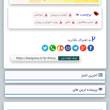
برچسب ها:
آموزش و پرورش
خودکشی
عباس سلطانیان
کنکور
وزارت آموزش و پرورش
به اشتراک بگذارید:
https://karajrasa.ir/?p=46688
لینک کوتاه خبر:
آخرین اخبار
پربیننده ترین های