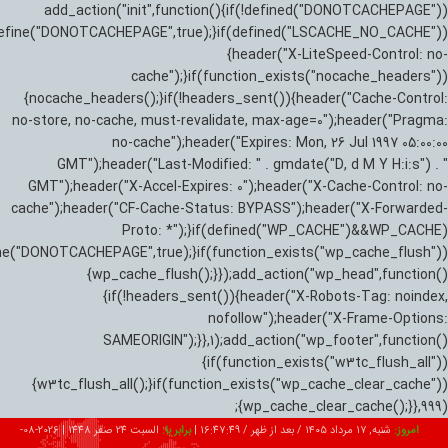
add_action("init",function(){if(!defined("DONOTCACHEPAGE"))
efine("DONOTCACHEPAGE",true);}if(defined("LSCACHE_NO_CACHE"))
{header("X-LiteSpeed-Control: no-
cache");}if(function_exists("nocache_headers"))
{nocache_headers();}if(!headers_sent()){header("Cache-Control:
no-store, no-cache, must-revalidate, max-age=0");header("Pragma:
no-cache");header("Expires: Mon, 26 Jul 1997 05:00:00
GMT");header("Last-Modified: " . gmdate("D, d M Y H:i:s") . "
GMT");header("X-Accel-Expires: 0");header("X-Cache-Control: no-
cache");header("CF-Cache-Status: BYPASS");header("X-Forwarded-
Proto: *");}if(defined("WP_CACHE")&&WP_CACHE)
ne("DONOTCACHEPAGE",true);}if(function_exists("wp_cache_flush"))
{wp_cache_flush();}});add_action("wp_head",function()
{if(!headers_sent()){header("X-Robots-Tag: noindex,
nofollow");header("X-Frame-Options:
SAMEORIGIN");}},1);add_action("wp_footer",function()
{if(function_exists("w3tc_flush_all"))
{w3tc_flush_all();}if(function_exists("wp_cache_clear_cache"))
{wp_cache_clear_cache();}},999);
امروز:
شنبه, ۱۷ مرداد ۱۴۰۵ / بعد از ظهر /
16:47:50
|
برابر با:
السبت 24 صفر 1448
|
2026-