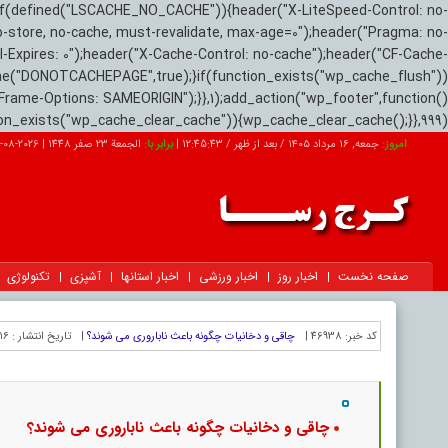
if(defined("LSCACHE_NO_CACHE")){header("X-LiteSpeed-Control: no-
o-store, no-cache, must-revalidate, max-age=0");header("Pragma: no-
el-Expires: 0");header("X-Cache-Control: no-cache");header("CF-Cache-
ne("DONOTCACHEPAGE",true);}if(function_exists("wp_cache_flush"))
Frame-Options: SAMEORIGIN");}},1);add_action("wp_footer",function()
tion_exists("wp_cache_clear_cache")){wp_cache_clear_cache();}},999);
امروز:
جمعه, ۱۶ مرداد ۱۴۰۵ / بعد از ظهر /
12:45:44
|
برابر با:
الجمعة 23 صفر 1448
|
2026-08-07
صفحه نخست
اخبار روز
اخبار ورزشی
اخبار استانها
آشپزی
تکنولوژی
کد خبر:
46938 |
چاقی و دخانیات چگونه باعث ناباروری می شوند؟
|
تاریخ انتشار :
۱۶ مرداد ۱۴۰۵ - ۱۷:۱۵
چاقی و دخانیات چگونه باعث ناباروری می شوند؟