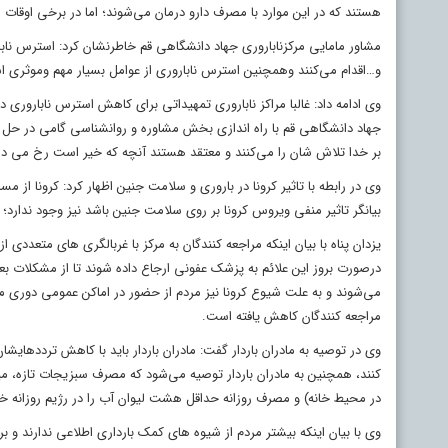
هستند که در این موارد با مصرف دارو درمان می‌شوند؛ اما در برخی اوقات
مشاور مامایی مرکزناباروری جهاد دانشگاهی قم خاطرنشان کرد: استرس نابارو
و…اقدام می‌کنند وهمچنین استرس ناباروری از عوامل بسیار مهم وموثری ا
وی ادامه داد: غالبا مراکز ناباروری تمهیداتی برای کاهش استرس ناباروری 
جهاد دانشگاهی قم با راه اندازی بخش مشاوره و روانشناسی گامی در حل ای
بر خدا تلاش شان را می‌کنند و معتقد هستند آنچه که خیر است رخ می دهد، 
وی در رابطه با تاثیر کرونا در باروری و سلامت جنین اظهار کرد: کرونا از 
بیانگر تاثیر منفی ویروس کرونا بر روی سلامت جنین باشد نیز وجود ندارد؛
یزدان پناه با بیان اینکه مراجعه کنندگان به مرکز با غربالگری های متعد
درصورت بروز این علائم به پزشک عفونی ارجاع داده شوند تا از مشکلات بع
می‌شوند و به علت شیوع کرونا نیز مردم از حضور در اماکن عمومی دوری می
مراجعه کنندگان کاهش یافته است.
وی در توصیه به مادران باردار گفت: مادران باردار باید با کاهش تردده
در محیط خانه) و مصرف روزانه حداقل هشت لیوان آب را در رژیم روزانه خو
وی با بیان اینکه بیشتر مردم از شیوه های کمک بارداری اطلاعی ندارند و 