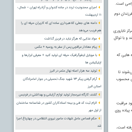
جراحی است.
اجرای محدودیت تردد در جاده کندوان و آزادراه تهران – شمال ؛
رزندان دوم
١١ اردیبهشت
دامنه های جعلی؛ کلاهبرداری ساده ای که کاربران حرفه ای را
کز ناباروری
هم فریب می‌دهد
 و با توکل
مواد غذایی که هرگز نباید در فریزر گذاشت
پیام معنادار عراقچی پس از سفر به روسیه + عکس
ه هایی که
با موبایل اینفوگرافیک حرفه ای تولید کنید + معرفی ابزارها و
اپلیکیشن ها
تولید سه هزار اصله نهال مثمر در البرز
‌شوند تا
ومی محسوب
آرام گرفتن پیکر ۷۳ شهید جنگ تحمیلی در جوار امامزادگان
استان البرز
کشف کارگاه غیرمجاز تولید لوازم آرایشی و بهداشتی در فردیس
ود مراقبت
الزام ثبت کد فنی و بیمه استادکاران کشور در شناسنامه ساختمان
 مصرف سبزیجات تازه، میوه های فصل، ویتامین c( موجود در میوه های زرد رنگ)، ورزش رورانه (حدقل ۳۰دقیقه پیاده روی
از اول مهر
حکم قصاص عامل شهادت مامور نیروی انتظامی در چهارباغ اجرا
شد
رفته است،