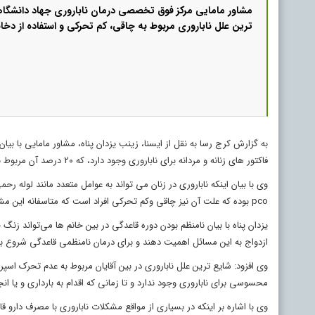
مشاور مامایی مرکز فوق تخصصی درمان ناباروری جهاد دانشگا
ترین علل ناباروری مربوط به چاقی، کم تحرکی و استفاده از دخا
به گزارش کرج رسا به نقل از ایسنا، زینب یزدان پناه، مشاور مامایی با بیا
فاکتور های زنانه و مردانه برای ناباروری وجود دارد، که ۲۰ درصد آن مربوط به علل مردانه است.
وی با بیان اینکه ناباروری در زنان می تواند به عوامل متعدد مانند لوله ر
pco بوده که علت آن نیز چاقی وکم تحرکی افراد است که متاسفانه این مشکل در بین خانم های قمی به دلیل کم تحرکی بسیار شایع است.
یزدان پناه با بیان نامنظم بودن دوره قاعدگی در بین خانم ها می‌تواند ز
ازدواج به این مسائل اهمیت دهند و برای درمان نامنظمی قاعدگی شروع به 
وی افزود: شایع ترین علل ناباروری در بین آقایان مربوط به عدم تحرک اسپر
محسوسی برای ناباروری وجود ندارد و تا زمانی که اقدام به بارداری و یا 
وی با اشاره بر اینکه در بسیاری از مواقع مشکلات ناباروری با مصرف دارو 