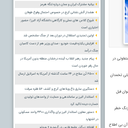
بیانیه مشترک ایران و عمان درباره تنگه هرمز
هشدار آتش نشانی کرج در خصوص احتمال وقوع طوفان
شروع کلاس های عملی و کارگاهی دانشگاه آزاد البرز/ حضور
اختیاری است
اولین تمدیدی استقلال در دوران بعد از جنگ مشخص شد
افزایش یکباره قیمت خودرو ؛ صدای وزیر هم از دست کاسبان
جنگ درآمد
تفاوتی در
پیام جدید رهبر انقلاب؛ آینده درخشان منطقه بدون آمریکا در
حال رقم خوردن است
۶۵۰۰ تُن سلاح در ۲۴ ساعت گذشته از آمریکا به اسرائیل ارسال
نبلی تخمدان
شد
دستگیری سارق باغ ویلاهای کرج و کشف ۵۶ فقره سرقت
وان قبل
استاندار البرز بر ساماندهی و حمایت از واحدهای تولیدی
خسارت دیده تاکید کرد
 زنگ خطر
دستور معاون استاندار البرز برای واگذاری ۴۳۰۰ واحد مسکونی
در اشتهارد
 آن بی اطلاع
افتتاح زیرگذر خلیج فارس در گرمدره + ویدئو