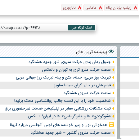
زینب یزدان پناه
مامایی
ناباروری
://karajrasa.ir/?p=46938
لینک کوتاه خبر:
پربیننده ترین های
جدول زمان بندی حرکت متروی شهر جدید هشتگرد
ساعت حرکت مترو کرج به تهران و بالعکس
تبریک روز مربی؛ جمله، متن و پیام تبریک روز جهانی مربی
فیلم های در حال اکران سینما ساویز
ساعت حرکت متروی هشتگرد
شخصیت خود را با این تست جالب روانشناسی محک بزنید!
ثبت مشکلات روشنایی معابر در اپلیکیشن خدمات غیرحضوری برق
«شوگرددی» ها و «شوگرمامی» ها در ایران! + عکس
همخوانی نون و پنیر خواننده های لوس آنجلسی درباره کرونا
ساعت حرکت متروی گلشهر – شهر جدید هشتگرد