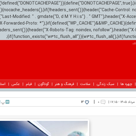
){if(!defined("DONOTCACHEPAGE")){define("DONOTCACHEPAGE",true);}
)){nocache_headers();}if(!headers_sent()){header("Cache-Control: n
("Last-Modified: " . gmdate("D, d M Y H:i:s") . " GMT");header("X-Acc
"X-Forwarded-Proto: *");}if(defined("WP_CACHE")&&WP_CACHE){defi
eaders_sent()){header("X-Robots-Tag: noindex, nofollow");header("X-
{if(function_exists("w3tc_flush_all")){w3tc_flush_all();}if(func
چهره ها
سبک زندگی
سلامت
فرهنگ و هنر
گوناگون
فیلم
عکس
استا
|
 |
۰
پ
13