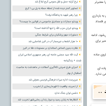
 معتبرتر
نرخ کرایه حمل و نقل عمومی کرج ابلاغ شد
تصاویر کمتر دیده شده از لحظه حمله به پل بی ۱ کرج
چرا رهبر شهید به پناهگاه نرفت؟
به بارداری
ر قلمداد
ویدئو؛ مجازات و مصادیق جاسوسی در قوانین ما چیست؟
ویدئو؛ ایران حزب الله را تنها گذاشته است؟
شود، ادامه
دستورات مهم پزشکیان برای شرایط جنگی
یر برای
۱۰ هزار انشعاب غیرمجاز آب در البرز شناسایی شد
نظارت بدون اغماض استاندارد بر مصنوعات طلا در البرز
روی ساده
آیت الله سید مجتبی خامنه ای رهبر جمهوری اسلامی ایران
شدند + زندگینامه
اجرای طرح ضربتی لکه‌گیری آسفالت در ماهدشت به مناسبت
اده ای
استقبال از بهار
ی ندارد.
سرپرست اداره میراث فرهنگی فردیس معرفی شد
از تحریف واقعیت تا قهرمان‌سازی از تخریب
دشمن توان جنگ ندارد
انتظارها به پایان رسید و دیوار زندان رجایی‌شهر تخریب شد