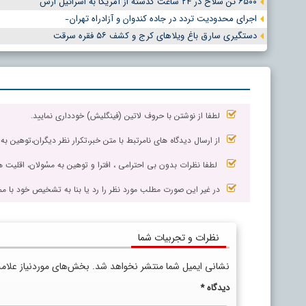
۶۵۰۰ تُن سلاح در ۲۴ ساعت گذشته از آمریکا به اسرائیل ارس
اجرای محدودیت تردد در جاده کندوان و آزادراه تهران ̵
دستگیری سارق باغ ویلاهای کرج و کشف ۵۶ فقره سرقت
لطفا از نوشتن با حروف لاتین (فینگلیش) خودداری نمایید.
از ارسال دیدگاه های نامرتبط با متن خبر،تکرار نظر دیگران،توهین به
لطفا نظرات بدون بی احترامی ، افترا و توهین به مسٔولان، اقلیت ها
در غیر این صورت مطلب مورد نظر را رد یا بنا به تشخیص خود با مم
نظرات و تجربیات شما
نشانی ایمیل شما منتشر نخواهد شد.
بخش‌های موردنیاز علام
دیدگاه
*