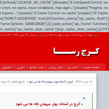
if(defined("LSCACHE_NO_CACHE")){header("X-LiteSpeed-Control: no-
o-store, no-cache, must-revalidate, max-age=0");header("Pragma: no-
el-Expires: 0");header("X-Cache-Control: no-cache");header("CF-Cache-
ne("DONOTCACHEPAGE",true);}if(function_exists("wp_cache_flush"))
Frame-Options: SAMEORIGIN");}},1);add_action("wp_footer",function()
tion_exists("wp_cache_clear_cache")){wp_cache_clear_cache();}},999);
امروز:
شنبه, ۱۷ مرداد ۱۴۰۵ / بعد از ظهر /
07:59:03
|
برابر با:
السبت 24 صفر 1448
|
2026-08-08
صفحه نخست
اخبار روز
اخبار ورزشی
اخبار استانها
آشپزی
تکنولوژی
کد خبر:
47110 |
کرج در آستانه بهار، میهمان لاله ها می شود
|
تاریخ انتشار :
۱۷ مرداد ۱۴۰۵ - ۱۲:۲۸ |
کرج در آستانه بهار، میهمان لاله ها می شود