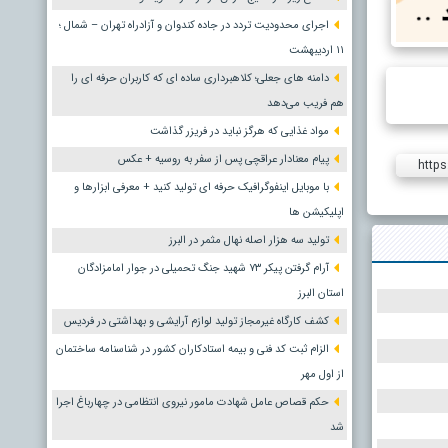
اجرای محدودیت تردد در جاده کندوان و آزادراه تهران – شمال ؛
١١ اردیبهشت
دامنه های جعلی؛ کلاهبرداری ساده ای که کاربران حرفه ای را
هم فریب می‌دهد
مواد غذایی که هرگز نباید در فریزر گذاشت
پیام معنادار عراقچی پس از سفر به روسیه + عکس
https
با موبایل اینفوگرافیک حرفه ای تولید کنید + معرفی ابزارها و
اپلیکیشن ها
تولید سه هزار اصله نهال مثمر در البرز
آرام گرفتن پیکر ۷۳ شهید جنگ تحمیلی در جوار امامزادگان
استان البرز
کشف کارگاه غیرمجاز تولید لوازم آرایشی و بهداشتی در فردیس
الزام ثبت کد فنی و بیمه استادکاران کشور در شناسنامه ساختمان
از اول مهر
حکم قصاص عامل شهادت مامور نیروی انتظامی در چهارباغ اجرا
شد