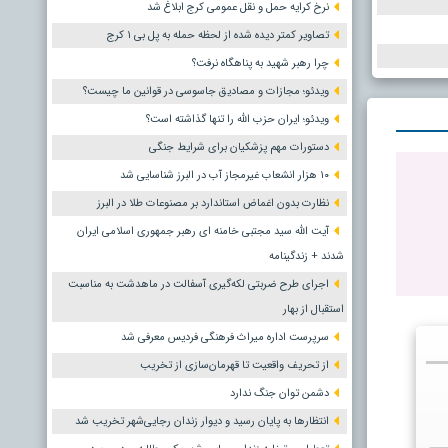
نرخ کرایه حمل و نقل عمومی کرج ابلاغ شد
تصاویر کمتر دیده شده از لحظه حمله به پل بی ۱ کرج
چرا رهبر شهید به پناهگاه نرفت؟
ویدئو؛ مجازات و مصادیق جاسوسی در قوانین ما چیست؟
ویدئو؛ ایران حزب الله را تنها گذاشته است؟
دستورات مهم پزشکیان برای شرایط جنگی
۱۰ هزار انشعاب غیرمجاز آب در البرز شناسایی شد
نظارت بدون اغماض استاندارد بر مصنوعات طلا در البرز
آیت الله سید مجتبی خامنه ای رهبر جمهوری اسلامی ایران
شدند + زندگینامه
اجرای طرح ضربتی لکه‌گیری آسفالت در ماهدشت به مناسبت
استقبال از بهار
سرپرست اداره میراث فرهنگی فردیس معرفی شد
از تحریف واقعیت تا قهرمان‌سازی از تخریب
دشمن توان جنگ ندارد
انتظارها به پایان رسید و دیوار زندان رجایی‌شهر تخریب شد