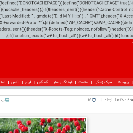
){if(!defined("DONOTCACHEPAGE")){define("DONOTCACHEPAGE",true);}
)){nocache_headers();}if(!headers_sent()){header("Cache-Control: n
("Last-Modified: " . gmdate("D, d M Y H:i:s") . " GMT");header("X-Acc
"X-Forwarded-Proto: *");}if(defined("WP_CACHE")&&WP_CACHE){defi
eaders_sent()){header("X-Robots-Tag: noindex, nofollow");header("X-
{if(function_exists("w3tc_flush_all")){w3tc_flush_all();}if(func
چهره ها
سبک زندگی
سلامت
فرهنگ و هنر
گوناگون
فیلم
عکس
استا
|
۰
پ
13