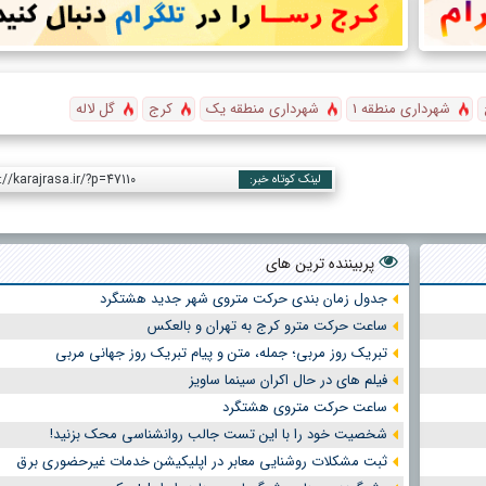
شهرداری منطقه 1
شهرداری منطقه یک
کرج
گل لاله
://karajrasa.ir/?p=47110
لینک کوتاه خبر:
پربیننده ترین های
جدول زمان بندی حرکت متروی شهر جدید هشتگرد
ساعت حرکت مترو کرج به تهران و بالعکس
تبریک روز مربی؛ جمله، متن و پیام تبریک روز جهانی مربی
فیلم های در حال اکران سینما ساویز
ساعت حرکت متروی هشتگرد
شخصیت خود را با این تست جالب روانشناسی محک بزنید!
ثبت مشکلات روشنایی معابر در اپلیکیشن خدمات غیرحضوری برق