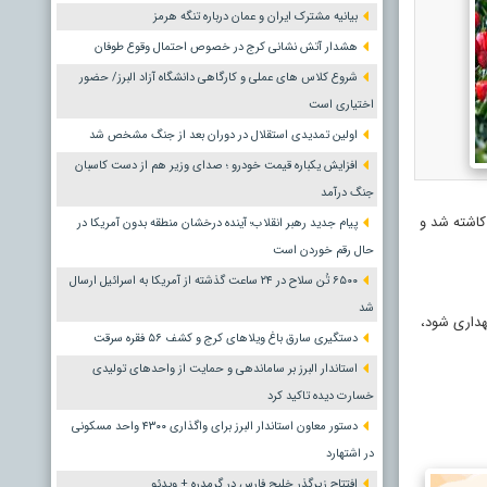
بیانیه مشترک ایران و عمان درباره تنگه هرمز
هشدار آتش نشانی کرج در خصوص احتمال وقوع طوفان
شروع کلاس های عملی و کارگاهی دانشگاه آزاد البرز/ حضور
اختیاری است
اولین تمدیدی استقلال در دوران بعد از جنگ مشخص شد
افزایش یکباره قیمت خودرو ؛ صدای وزیر هم از دست کاسبان
جنگ درآمد
ر عرصه های سبز این منطقه کاشته شد و
پیام جدید رهبر انقلاب؛ آینده درخشان منطقه بدون آمریکا در
حال رقم خوردن است
۶۵۰۰ تُن سلاح در ۲۴ ساعت گذشته از آمریکا به اسرائیل ارسال
شد
هداری شود،
دستگیری سارق باغ ویلاهای کرج و کشف ۵۶ فقره سرقت
استاندار البرز بر ساماندهی و حمایت از واحدهای تولیدی
خسارت دیده تاکید کرد
دستور معاون استاندار البرز برای واگذاری ۴۳۰۰ واحد مسکونی
در اشتهارد
افتتاح زیرگذر خلیج فارس در گرمدره + ویدئو