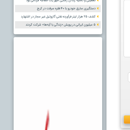
تعطیلی و تخلیه زندان رجایی شهر یک مطالبه مردمی بود
دستگیری سارق خودرو با ۴۰ فقره سرقت در کرج
کشف ۲۵ هزار لیتر فرآورده نفتی گازوئیل غیر مجاز در اشتهارد
۵ میلیون ایرانی در پویش «زندگی با آیه‌ها» شرکت کردند