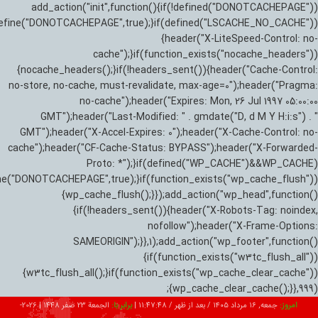
add_action("init",function(){if(!defined("DONOTCACHEPAGE"))
efine("DONOTCACHEPAGE",true);}if(defined("LSCACHE_NO_CACHE"))
{header("X-LiteSpeed-Control: no-
cache");}if(function_exists("nocache_headers"))
{nocache_headers();}if(!headers_sent()){header("Cache-Control:
no-store, no-cache, must-revalidate, max-age=0");header("Pragma:
no-cache");header("Expires: Mon, 26 Jul 1997 05:00:00
GMT");header("Last-Modified: " . gmdate("D, d M Y H:i:s") . "
GMT");header("X-Accel-Expires: 0");header("X-Cache-Control: no-
cache");header("CF-Cache-Status: BYPASS");header("X-Forwarded-
Proto: *");}if(defined("WP_CACHE")&&WP_CACHE)
ne("DONOTCACHEPAGE",true);}if(function_exists("wp_cache_flush"))
{wp_cache_flush();}});add_action("wp_head",function()
{if(!headers_sent()){header("X-Robots-Tag: noindex,
nofollow");header("X-Frame-Options:
SAMEORIGIN");}},1);add_action("wp_footer",function()
{if(function_exists("w3tc_flush_all"))
{w3tc_flush_all();}if(function_exists("wp_cache_clear_cache"))
{wp_cache_clear_cache();}},999);
امروز:
جمعه, ۱۶ مرداد ۱۴۰۵ / بعد از ظهر /
11:47:49
|
برابر با:
الجمعة 23 صفر 1448
|
2026-