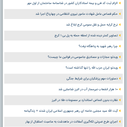
الزام ثبت کد فنی و بیمه استادکاران کشور در شناسنامه ساختمان از اول مهر
حکم قصاص عامل شهادت مامور نیروی انتظامی در چهارباغ اجرا شد
نرخ کرایه حمل و نقل عمومی کرج ابلاغ شد
تصاویر کمتر دیده شده از لحظه حمله به پل بی ۱ کرج
چرا رهبر شهید به پناهگاه نرفت؟
ویدئو؛ مجازات و مصادیق جاسوسی در قوانین ما چیست؟
ویدئو؛ ایران حزب الله را تنها گذاشته است؟
دستورات مهم پزشکیان برای شرایط جنگی
۱۰ هزار انشعاب غیرمجاز آب در البرز شناسایی شد
نظارت بدون اغماض استاندارد بر مصنوعات طلا در البرز
آیت الله سید مجتبی خامنه ای رهبر جمهوری اسلامی ایران شدند + زندگینامه
اجرای طرح ضربتی لکه‌گیری آسفالت در ماهدشت به مناسبت استقبال از بهار