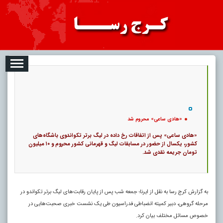
08-07
تبلیغات
درباره ما
ارتباط با ما
RSS
کد خبر:
47627 |
«هادی ساعی» محروم شد
|
تاریخ انتشار :
۱۶ مرداد ۱۴۰۵ - ۱۶:۱۷ |
|
۰
پ
16
«هادی ساعی» محروم شد
«هادی ساعی» پس از اتفاقات رخ داده در لیگ برتر تکواندوی باشگاه‌های
کشور، یکسال از حضور در مسابقات لیگ و قهرمانی کشور محروم و ۱۰ میلیون
تومان جریمه نقدی شد.
به گزارش کرج رسا به نقل از ایرنا؛ جمعه شب پس از پایان رقابت‌های لیگ برتر تکواندو در
مرحله گروهی، دبیر کمیته انضباطی فدراسیون طی یک نشست خبری صحبت‌هایی در
خصوص مسائل مختلف بیان کرد.