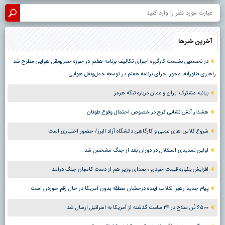
آخرین خبرها
در نخستین نشست کارگروه اجرای تکالیف برنامه هفتم در حوزه حمل‌ونقل هوایی مطرح شد:
راهبری فناورانه، محور اجرای برنامه هفتم در توسعه حمل‌ونقل هوایی
بیانیه مشترک ایران و عمان درباره تنگه هرمز
هشدار آتش نشانی کرج در خصوص احتمال وقوع طوفان
شروع کلاس های عملی و کارگاهی دانشگاه آزاد البرز/ حضور اختیاری است
اولین تمدیدی استقلال در دوران بعد از جنگ مشخص شد
افزایش یکباره قیمت خودرو ؛ صدای وزیر هم از دست کاسبان جنگ درآمد
پیام جدید رهبر انقلاب؛ آینده درخشان منطقه بدون آمریکا در حال رقم خوردن است
۶۵۰۰ تُن سلاح در ۲۴ ساعت گذشته از آمریکا به اسرائیل ارسال شد