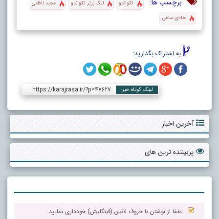
برچسب ها:
تکواندو
لیگ برتر تکواندو
مجید ناظمی
هادی ساعی
به اشتراک بگذارید:
https://karajrasa.ir/?p=47627
لینک کوتاه خبر:
آخرین اخبار
پربیننده ترین های
لطفا از نوشتن با حروف لاتین (فینگلیش) خودداری نمایید.