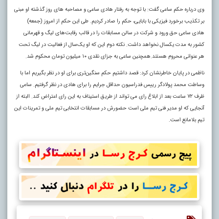
وی درباره حکم ساعی گفت: با توجه به رفتار هادی ساعی و مصاحبه های روز گذشته او مبنی
بر تکذیب برخورد فیزیکی با بابایی، حکم را صادر کردیم. طی این حکم از امروز (جمعه)
هادی ساعی حق ورود و شرکت در سالن مسابقات را در قالب رقابت‌های لیگ و قهرمانی
کشور به مدت یکسال نخواهد داشت. نکته دوم این که او یک‌سال از فعالیت در لیگ تحت
هر عنوانی محروم هستند.همچنین ساعی به جزای نقدی ۱۰ میلیون تومان محکوم شد.
ناظمی در پایان خاطرنشان کرد: قصد داشتیم حکم سنگین‌تری برای او در نظر بگیریم اما با
وساطت محمد پولادگر رییس فدراسیون حداقل جرایم را برای هادی در نظر گرفتیم. ساعی
ظرف ۷۲ ساعت بعد از ابلاغ رای می تواند از طریق استیناف به این رای اعتراض کند. البته از
آنجایی که او مدیر فنی تیم ملی است حضورش در مسابقات انتخابی تیم ملی و تمرینات این
تیم بلامانع است.