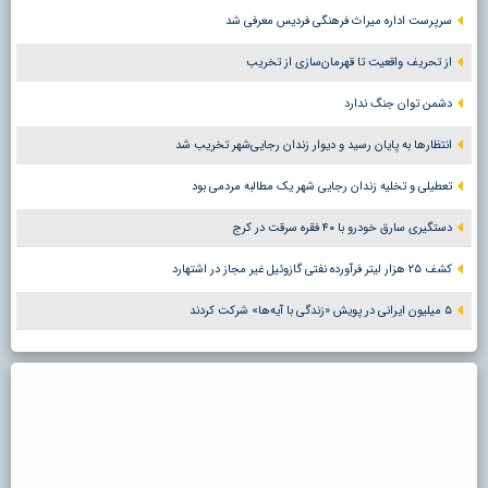
سرپرست اداره میراث فرهنگی فردیس معرفی شد
از تحریف واقعیت تا قهرمان‌سازی از تخریب
دشمن توان جنگ ندارد
انتظارها به پایان رسید و دیوار زندان رجایی‌شهر تخریب شد
تعطیلی و تخلیه زندان رجایی شهر یک مطالبه مردمی بود
دستگیری سارق خودرو با ۴۰ فقره سرقت در کرج
کشف ۲۵ هزار لیتر فرآورده نفتی گازوئیل غیر مجاز در اشتهارد
۵ میلیون ایرانی در پویش «زندگی با آیه‌ها» شرکت کردند