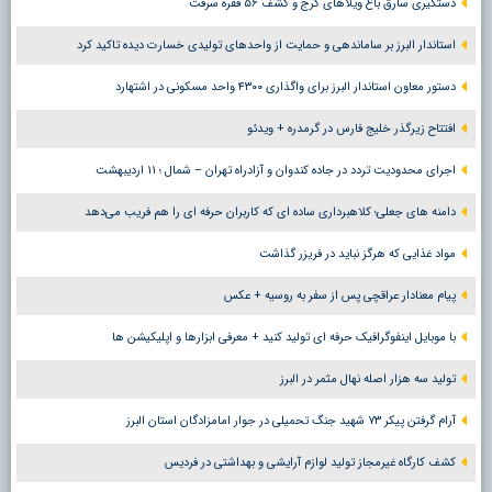
دستگیری سارق باغ ویلاهای کرج و کشف ۵۶ فقره سرقت
استاندار البرز بر ساماندهی و حمایت از واحدهای تولیدی خسارت دیده تاکید کرد
دستور معاون استاندار البرز برای واگذاری ۴۳۰۰ واحد مسکونی در اشتهارد
افتتاح زیرگذر خلیج فارس در گرمدره + ویدئو
اجرای محدودیت تردد در جاده کندوان و آزادراه تهران – شمال ؛ ١١ اردیبهشت
دامنه های جعلی؛ کلاهبرداری ساده ای که کاربران حرفه ای را هم فریب می‌دهد
مواد غذایی که هرگز نباید در فریزر گذاشت
پیام معنادار عراقچی پس از سفر به روسیه + عکس
با موبایل اینفوگرافیک حرفه ای تولید کنید + معرفی ابزارها و اپلیکیشن ها
تولید سه هزار اصله نهال مثمر در البرز
آرام گرفتن پیکر ۷۳ شهید جنگ تحمیلی در جوار امامزادگان استان البرز
کشف کارگاه غیرمجاز تولید لوازم آرایشی و بهداشتی در فردیس