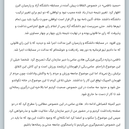
«مجید ناظمی» در خصوص اتفاقات پیش آمده در مسابقه دانشگاه آزاد و پارسیان البرز،
اظهار کرد: تغییر نتیجه دیدار یاد شده عجیب نبود و توافقی که دو تیم برای تغییر ترکیب
دانشگاه داشتند خلاف آئین نامه بود و اگر قرار است توافقی صورت بگیرد باید بین تمام
تیم‌ها باشد. حتی سرپرست تیم دانشگاه آزاد پس از اعلام رای هیچ اعتراضی نداشت و
پذیرفت که رای ما قانونی بوده و در نهایت نتیجه بازی چهار بر چهار مساوی شد.
وی افزود: در مسابقه دانشگاه و پارسیان البرز عدالت اجرا شد و دیدید که با این رای قانونی
که ما دادیم تیم فرمانیه به دور بعد راه یافت و خوشحالم که عدالت در مسابقات اجرا شد.
ناظمی درباره درگیری فیزیکی هادی ساعی با دبیر سازمان لیگ تصریح کرد: شخصا خیلی از
این موضوع ناراحتم. ساعی یکی از قهرمانان ارزشمند ورزش است و ای کاش این اتفاق
برایش رخ نمی‌داد اما این موضوع جامعه ورزش و مردم را به واکنش واداشت چون مردم از
قهرمان المپیک توقع این کار را نداشتند. خیلی تلاش کردم تا این موضوع در خانه تکواندو
حل شود و حدود سه ساعت در این خصوص صحبت کردیم اما بالاخره این درگیری رسانه‌ای
شد تا کار از دست ما خارج شود.
دبیر کمیته انضباطی ادامه داد: هادی ساعی در این خصوص مطالبی را مطرح کرد که در دو
صفحه یادداشت کردیم و در حضور من از دبیر سازمان لیگ حلالیت طلبید و عذرخواهی کرد.
سپس این موضوع را مکتوب و امضا کرد اما نکته‌ای که وجود داشت این بود که ما باید در
این خصوص تصمیم‌گیری می‌کردیم تا پاسخگوی جامعه مدنی و رسانه‌ها باشیم.