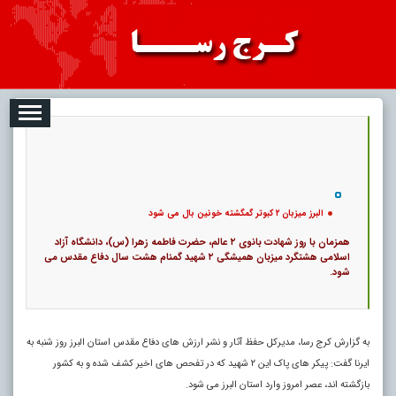
08-08
تبلیغات
درباره ما
ارتباط با ما
RSS
|
کد خبر:
47696 |
البرز میزبان ۲ کبوتر گمگشته خونین بال می شود
|
15
تاریخ انتشار :
۱۷ مرداد ۱۴۰۵ - ۲۱:۴۶ |
۰
پ
البرز میزبان ۲ کبوتر گمگشته خونین بال می شود
همزمان با روز شهادت بانوی ۲ عالم، حضرت فاطمه زهرا (س)، دانشگاه آزاد
اسلامی هشتگرد میزبان همیشگی ۲ شهید گمنام هشت سال دفاع مقدس می
شود.
به گزارش کرج رسا، مدیرکل حفظ آثار و نشر ارزش های دفاع مقدس استان البرز روز شنبه به
ایرنا گفت: پیکر های پاک این ۲ شهید که در تفحص های اخیر کشف شده و به کشور
بازگشته اند، عصر امروز وارد استان البرز می شود.