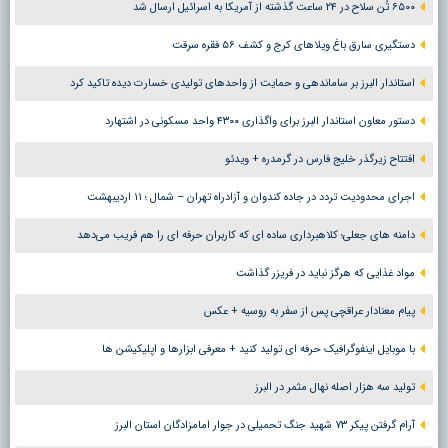
۶۵۰۰ تُن سلاح در ۲۴ ساعت گذشته از آمریکا به اسرائیل ارسال شد
دستگیری سارق باغ ویلاهای کرج و کشف ۵۶ فقره سرقت
استاندار البرز بر ساماندهی و حمایت از واحدهای تولیدی خسارت دیده تاکید کرد
دستور معاون استاندار البرز برای واگذاری ۴۳۰۰ واحد مسکونی در اشتهارد
افتتاح زیرگذر خلیج فارس در گرمدره + ویدئو
اجرای محدودیت تردد در جاده کندوان و آزادراه تهران – شمال ؛ ١١ اردیبهشت
دامنه های جعلی؛ کلاهبرداری ساده ای که کاربران حرفه ای را هم فریب می‌دهد
مواد غذایی که هرگز نباید در فریزر گذاشت
پیام معنادار عراقچی پس از سفر به روسیه + عکس
با موبایل اینفوگرافیک حرفه ای تولید کنید + معرفی ابزارها و اپلیکیشن ها
تولید سه هزار اصله نهال مثمر در البرز
آرام گرفتن پیکر ۷۳ شهید جنگ تحمیلی در جوار امامزادگان استان البرز