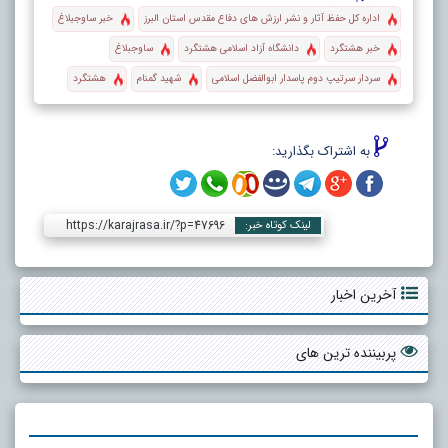
اداره کل حفظ آثار و نشر ارزش های دفاع مقدس استان البرز
خبر ساوجبلاغ
خبر هشتگرد
دانشگاه آزاد اسلامی هشتگرد
ساوجبلاغ
سردار سرتیپ دوم پاسدار ابوالفضل اسلامی
شهید گمنام
هشتگرد
به اشتراک بگذارید:
https://karajrasa.ir/?p=47696
لینک کوتاه خبر:
آخرین اخبار
پربیننده ترین های