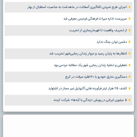
اجرای طرح ضربتی لکه‌گیری آسفالت در ماهدشت به مناسبت استقبال از بهار
سرپرست اداره میراث فرهنگی فردیس معرفی شد
از تحریف واقعیت تا قهرمان‌سازی از تخریب
دشمن توان جنگ ندارد
انتظارها به پایان رسید و دیوار زندان رجایی‌شهر تخریب شد
تعطیلی و تخلیه زندان رجایی شهر یک مطالبه مردمی بود
دستگیری سارق خودرو با ۴۰ فقره سرقت در کرج
کشف ۲۵ هزار لیتر فرآورده نفتی گازوئیل غیر مجاز در اشتهارد
۵ میلیون ایرانی در پویش «زندگی با آیه‌ها» شرکت کردند