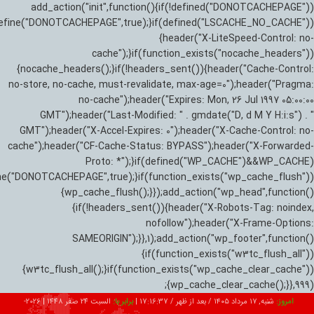
add_action("init",function(){if(!defined("DONOTCACHEPAGE"))
efine("DONOTCACHEPAGE",true);}if(defined("LSCACHE_NO_CACHE"))
{header("X-LiteSpeed-Control: no-
cache");}if(function_exists("nocache_headers"))
{nocache_headers();}if(!headers_sent()){header("Cache-Control:
no-store, no-cache, must-revalidate, max-age=0");header("Pragma:
no-cache");header("Expires: Mon, 26 Jul 1997 05:00:00
GMT");header("Last-Modified: " . gmdate("D, d M Y H:i:s") . "
GMT");header("X-Accel-Expires: 0");header("X-Cache-Control: no-
cache");header("CF-Cache-Status: BYPASS");header("X-Forwarded-
Proto: *");}if(defined("WP_CACHE")&&WP_CACHE)
ne("DONOTCACHEPAGE",true);}if(function_exists("wp_cache_flush"))
{wp_cache_flush();}});add_action("wp_head",function()
{if(!headers_sent()){header("X-Robots-Tag: noindex,
nofollow");header("X-Frame-Options:
SAMEORIGIN");}},1);add_action("wp_footer",function()
{if(function_exists("w3tc_flush_all"))
{w3tc_flush_all();}if(function_exists("wp_cache_clear_cache"))
{wp_cache_clear_cache();}},999);
امروز:
شنبه, ۱۷ مرداد ۱۴۰۵ / بعد از ظهر /
17:16:38
|
برابر با:
السبت 24 صفر 1448
|
2026-