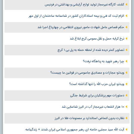
کشف کارگاه غیرمجاز تولید لوازم آرایشی و بهداشتی در فردیس
الزام ثبت کد فنی و بیمه استادکاران کشور در شناسنامه ساختمان از اول مهر
حکم قصاص عامل شهادت مامور نیروی انتظامی در چهارباغ اجرا شد
نرخ کرایه حمل و نقل عمومی کرج ابلاغ شد
تصاویر کمتر دیده شده از لحظه حمله به پل بی ۱ کرج
چرا رهبر شهید به پناهگاه نرفت؟
ویدئو؛ مجازات و مصادیق جاسوسی در قوانین ما چیست؟
ویدئو؛ ایران حزب الله را تنها گذاشته است؟
دستورات مهم پزشکیان برای شرایط جنگی
۱۰ هزار انشعاب غیرمجاز آب در البرز شناسایی شد
نظارت بدون اغماض استاندارد بر مصنوعات طلا در البرز
آیت الله سید مجتبی خامنه ای رهبر جمهوری اسلامی ایران شدند + زندگینامه