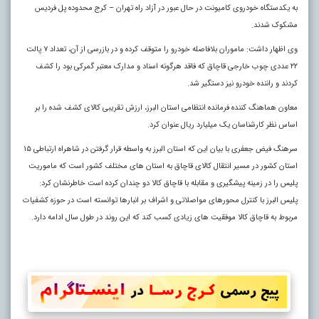
به یکدستگاه خودروی کامیونت در حال عبور در آزاد راه تهران – کرج محدوده پل فردیس
مشکوک شدند.
وی اظهار داشت: ماموران بلافاصله خودرو را متوقف کرده و در بازرسی از آن، تعداد ۷ پالت
۲۲ عددی چوب خارجی قاچاق که فاقد هرگونه اسناد و مدارک معتبر گمرکی بود را کشف
کردند و راننده خودرو نیز دستگیر شد.
معاون هماهنگ کننده فرمانده انتظامی استان البرز، ارزش تقریبی کالای کشف شده را بر
اساس نظر کارشناسان یک میلیارد ریال عنوان کرد.
سرهنگ فیض جعفری با بیان این که استان البرز به واسطه قرار گرفتن در شاهراه ارتباطی ۱۵
استان کشور در مسیر انتقال کالای قاچاق به استان های مختلف کشور است که ماموریت
پلیس را در زمینه پیشگیری و مقابله با قاچاق کالا دو چندان کرده است خاطرنشان کرد:
پلیس البرز با کنترل محورهای مواصلاتی و اشراف بر انبارها توانسته است در حوزه کشفیات
مربوط به قاچاق کالا موفقیت های زیادی کسب کند که این روند در طول سال ادامه دارد.