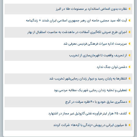
نظارت بدون اغماض استاندارد بر مصنوعات طلا در البرز
آیت الله سید مجتبی خامنه ای رهبر جمهوری اسلامی ایران شدند + زندگینامه
اجرای طرح ضربتی لکه‌گیری آسفالت در ماهدشت به مناسبت استقبال از بهار
سرپرست اداره میراث فرهنگی فردیس معرفی شد
از تحریف واقعیت تا قهرمان‌سازی از تخریب
دشمن توان جنگ ندارد
انتظارها به پایان رسید و دیوار زندان رجایی‌شهر تخریب شد
تعطیلی و تخلیه زندان رجایی شهر یک مطالبه مردمی بود
دستگیری سارق خودرو با ۴۰ فقره سرقت در کرج
کشف ۲۵ هزار لیتر فرآورده نفتی گازوئیل غیر مجاز در اشتهارد
۵ میلیون ایرانی در پویش «زندگی با آیه‌ها» شرکت کردند