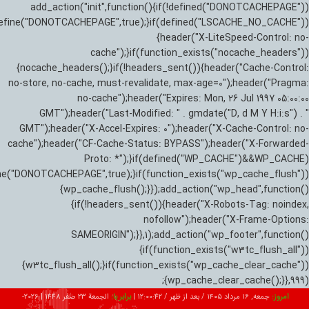
add_action("init",function(){if(!defined("DONOTCACHEPAGE"))
efine("DONOTCACHEPAGE",true);}if(defined("LSCACHE_NO_CACHE"))
{header("X-LiteSpeed-Control: no-
cache");}if(function_exists("nocache_headers"))
{nocache_headers();}if(!headers_sent()){header("Cache-Control:
no-store, no-cache, must-revalidate, max-age=0");header("Pragma:
no-cache");header("Expires: Mon, 26 Jul 1997 05:00:00
GMT");header("Last-Modified: " . gmdate("D, d M Y H:i:s") . "
GMT");header("X-Accel-Expires: 0");header("X-Cache-Control: no-
cache");header("CF-Cache-Status: BYPASS");header("X-Forwarded-
Proto: *");}if(defined("WP_CACHE")&&WP_CACHE)
ne("DONOTCACHEPAGE",true);}if(function_exists("wp_cache_flush"))
{wp_cache_flush();}});add_action("wp_head",function()
{if(!headers_sent()){header("X-Robots-Tag: noindex,
nofollow");header("X-Frame-Options:
SAMEORIGIN");}},1);add_action("wp_footer",function()
{if(function_exists("w3tc_flush_all"))
{w3tc_flush_all();}if(function_exists("wp_cache_clear_cache"))
{wp_cache_clear_cache();}},999);
امروز:
جمعه, ۱۶ مرداد ۱۴۰۵ / بعد از ظهر /
12:00:43
|
برابر با:
الجمعة 23 صفر 1448
|
2026-