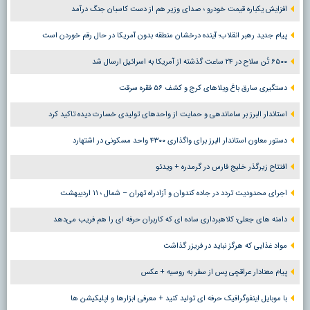
افزایش یکباره قیمت خودرو ؛ صدای وزیر هم از دست کاسبان جنگ درآمد
پیام جدید رهبر انقلاب؛ آینده درخشان منطقه بدون آمریکا در حال رقم خوردن است
۶۵۰۰ تُن سلاح در ۲۴ ساعت گذشته از آمریکا به اسرائیل ارسال شد
دستگیری سارق باغ ویلاهای کرج و کشف ۵۶ فقره سرقت
استاندار البرز بر ساماندهی و حمایت از واحدهای تولیدی خسارت دیده تاکید کرد
دستور معاون استاندار البرز برای واگذاری ۴۳۰۰ واحد مسکونی در اشتهارد
افتتاح زیرگذر خلیج فارس در گرمدره + ویدئو
اجرای محدودیت تردد در جاده کندوان و آزادراه تهران – شمال ؛ ١١ اردیبهشت
دامنه های جعلی؛ کلاهبرداری ساده ای که کاربران حرفه ای را هم فریب می‌دهد
مواد غذایی که هرگز نباید در فریزر گذاشت
پیام معنادار عراقچی پس از سفر به روسیه + عکس
با موبایل اینفوگرافیک حرفه ای تولید کنید + معرفی ابزارها و اپلیکیشن ها