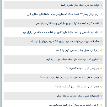
تولید سه هزار اصله نهال مثمر در البرز
آرام گرفتن پیکر ۷۳ شهید جنگ تحمیلی در جوار امامزادگان استان البرز
کشف کارگاه غیرمجاز تولید لوازم آرایشی و بهداشتی در فردیس
الزام ثبت کد فنی و بیمه استادکاران کشور در شناسنامه ساختمان از اول مهر
حکم قصاص عامل شهادت مامور نیروی انتظامی در چهارباغ اجرا شد
نرخ کرایه حمل و نقل عمومی کرج ابلاغ شد
تصاویر کمتر دیده شده از لحظه حمله به پل بی ۱ کرج
چرا رهبر شهید به پناهگاه نرفت؟
ویدئو؛ مجازات و مصادیق جاسوسی در قوانین ما چیست؟
ویدئو؛ ایران حزب الله را تنها گذاشته است؟
دستورات مهم پزشکیان برای شرایط جنگی
۱۰ هزار انشعاب غیرمجاز آب در البرز شناسایی شد