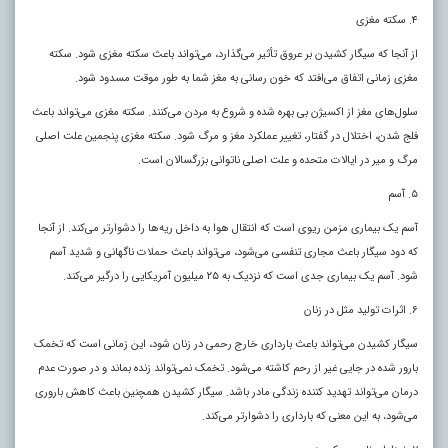
۴. سکته مغزی
از آنجا که سیگار کشیدن بر عروق تأثیر می‌گذارد، می‌تواند باعث سکته مغزی شود. سکته
مغزی زمانی اتفاق می‌افتد که خون رسانی به مغز شما به طور موقت مسدود شود.
سلول‌های مغز از اکسیژن بی بهره شده و شروع به مردن می‌کنند. سکته مغزی می‌تواند باعث
فلج شدن، اختلال در گفتار، تغییر عملکرد مغز و مرگ شود. سکته مغزی پنجمین علت اصلی
مرگ و میر در ایالات متحده و علت اصلی ناتوانی بزرگسالان است.
۵. آسم
آسم یک بیماری مزمن ریوی است که انتقال هوا به داخل ریه‌ها را دشوارتر می‌کند. از آنجا
که دود سیگار باعث مجاری تنفسی می‌شود، می‌تواند باعث حملات ناگهانی و شدید آسم
شود. آسم یک بیماری جدی است که نزدیک به ۲۵ میلیون آمریکایی را درگیر می‌کند.
۶. اثرات تولید مثل در زنان
سیگار کشیدن می‌تواند باعث بارداری خارج رحمی در زنان شود، این زمانی است که تخمک
بارور شده در جایی غیر از رحم کاشته می‌شود. تخمک نمی‌تواند زنده بماند و در صورت عدم
درمان می‌تواند تهدید کننده زندگی مادر باشد. سیگار کشیدن همچنین باعث کاهش باروری
می‌شود
به این معنی که بارداری را دشوارتر می‌کند.
،