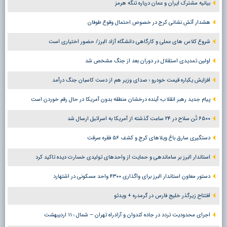
بیانیه مشترک ایران و عمان درباره تنگه هرمز
هشدار آتش نشانی کرج در خصوص احتمال وقوع طوفان
شروع کلاس های عملی و کارگاهی دانشگاه آزاد البرز/ حضور اختیاری است
اولین تمدیدی استقلال در دوران بعد از جنگ مشخص شد
افزایش یکباره قیمت خودرو ؛ صدای وزیر هم از دست کاسبان جنگ درآمد
پیام جدید رهبر انقلاب؛ آینده درخشان منطقه بدون آمریکا در حال رقم خوردن است
۶۵۰۰ تُن سلاح در ۲۴ ساعت گذشته از آمریکا به اسرائیل ارسال شد
دستگیری سارق باغ ویلاهای کرج و کشف ۵۶ فقره سرقت
استاندار البرز بر ساماندهی و حمایت از واحدهای تولیدی خسارت دیده تاکید کرد
دستور معاون استاندار البرز برای واگذاری ۴۳۰۰ واحد مسکونی در اشتهارد
افتتاح زیرگذر خلیج فارس در گرمدره + ویدئو
اجرای محدودیت تردد در جاده کندوان و آزادراه تهران – شمال ؛ ١١ اردیبهشت