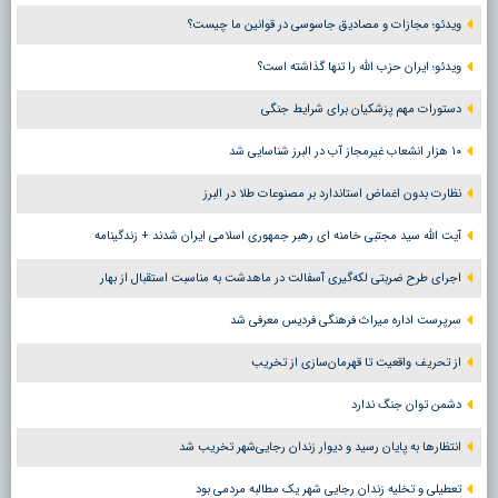
ویدئو؛ مجازات و مصادیق جاسوسی در قوانین ما چیست؟
ویدئو؛ ایران حزب الله را تنها گذاشته است؟
دستورات مهم پزشکیان برای شرایط جنگی
۱۰ هزار انشعاب غیرمجاز آب در البرز شناسایی شد
نظارت بدون اغماض استاندارد بر مصنوعات طلا در البرز
آیت الله سید مجتبی خامنه ای رهبر جمهوری اسلامی ایران شدند + زندگینامه
اجرای طرح ضربتی لکه‌گیری آسفالت در ماهدشت به مناسبت استقبال از بهار
سرپرست اداره میراث فرهنگی فردیس معرفی شد
از تحریف واقعیت تا قهرمان‌سازی از تخریب
دشمن توان جنگ ندارد
انتظارها به پایان رسید و دیوار زندان رجایی‌شهر تخریب شد
تعطیلی و تخلیه زندان رجایی شهر یک مطالبه مردمی بود