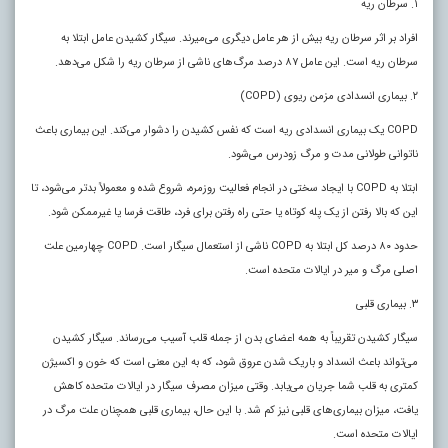
۱. سرطان ریه
افراد بر اثر سرطان ریه بیش از هر عامل دیگری می‌میرند. سیگار کشیدن عامل ابتلا به
سرطان ریه است. این عامل ۸۷ درصد مرگ‌های ناشی از سرطان ریه را شکل می‌دهد.
۲. بیماری انسدادی مزمن ریوی (COPD)
COPD یک بیماری انسدادی ریه است که نفس کشیدن را دشوار می‌کند. این بیماری باعث
ناتوانی طولانی مدت و مرگ زودرس می‌شود.
ابتلا به COPD با ایجاد سختی در انجام فعالیت روزمره، شروع شده و معمولاً بدتر می‌شود، تا
این که بالا رفتن از یک پله کوتاه یا حتی راه رفتن برای فرد، طاقت فرسا یا غیرممکن شود.
حدود ۸۰ درصد کل ابتلا به COPD ناشی از استعمال سیگار است. COPD چهارمین علت
اصلی مرگ و میر در ایالات متحده است.
۳. بیماری قلبی
سیگار کشیدن تقریباً به همه اعضای بدن از جمله قلب آسیب می‌رساند. سیگار کشیدن
می‌تواند باعث انسداد و باریک شدن عروق شود، که به این معنی است که خون و اکسیژن
کمتری به قلب شما جریان می‌یابد. وقتی میزان مصرف سیگار در ایالات متحده کاهش
یافت، میزان بیماری‌های قلبی نیز کم شد. با این حال، بیماری قلبی همچنان علت مرگ در
ایالات متحده است.