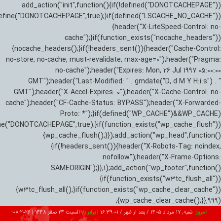
add_action("init",function(){if(!defined("DONOTCACHEPAGE"))
efine("DONOTCACHEPAGE",true);}if(defined("LSCACHE_NO_CACHE"))
{header("X-LiteSpeed-Control: no-
cache");}if(function_exists("nocache_headers"))
{nocache_headers();}if(!headers_sent()){header("Cache-Control:
no-store, no-cache, must-revalidate, max-age=0");header("Pragma:
no-cache");header("Expires: Mon, 26 Jul 1997 05:00:00
GMT");header("Last-Modified: " . gmdate("D, d M Y H:i:s") . "
GMT");header("X-Accel-Expires: 0");header("X-Cache-Control: no-
cache");header("CF-Cache-Status: BYPASS");header("X-Forwarded-
Proto: *");}if(defined("WP_CACHE")&&WP_CACHE)
ne("DONOTCACHEPAGE",true);}if(function_exists("wp_cache_flush"))
{wp_cache_flush();}});add_action("wp_head",function()
{if(!headers_sent()){header("X-Robots-Tag: noindex,
nofollow");header("X-Frame-Options:
SAMEORIGIN");}},1);add_action("wp_footer",function()
{if(function_exists("w3tc_flush_all"))
{w3tc_flush_all();}if(function_exists("wp_cache_clear_cache"))
{wp_cache_clear_cache();}},999);
امروز:
شنبه, ۱۷ مرداد ۱۴۰۵ / بعد از ظهر /
16:39:02
|
برابر با:
السبت 24 صفر 1448
|
2026-08-