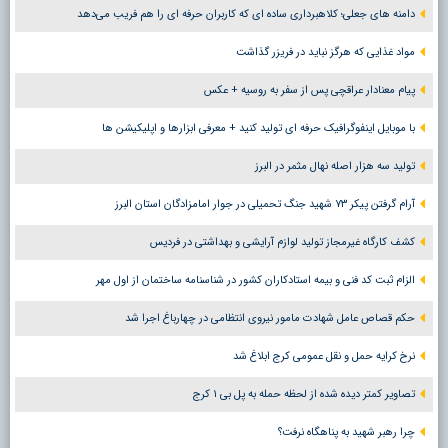
دامنه های جعلی؛ کلاهبرداری ساده ای که کاربران حرفه ای را هم فریب می‌دهد
مواد غذایی که هرگز نباید در فریزر گذاشت
پیام معنادار عراقچی پس از سفر به روسیه + عکس
با موبایل اینفوگرافیک حرفه ای تولید کنید + معرفی ابزارها و اپلیکیشن ها
تولید سه هزار اصله نهال مثمر در البرز
آرام گرفتن پیکر ۷۳ شهید جنگ تحمیلی در جوار امامزادگان استان البرز
کشف کارگاه غیرمجاز تولید لوازم آرایشی و بهداشتی در فردیس
الزام ثبت کد فنی و بیمه استادکاران کشور در شناسنامه ساختمان از اول مهر
حکم قصاص عامل شهادت مامور نیروی انتظامی در چهارباغ اجرا شد
نرخ کرایه حمل و نقل عمومی کرج ابلاغ شد
تصاویر کمتر دیده شده از لحظه حمله به پل بی ۱ کرج
چرا رهبر شهید به پناهگاه نرفت؟