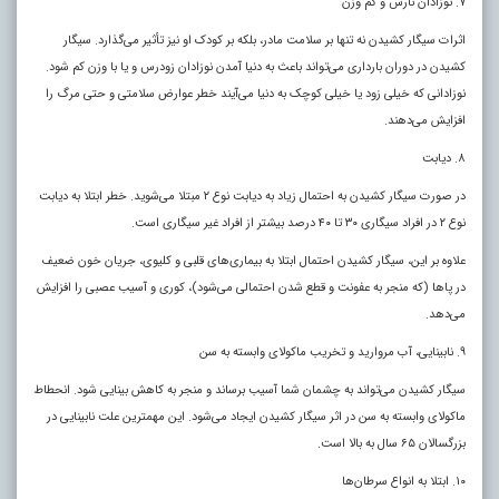
۷. نوزادان نارس و کم وزن
اثرات سیگار کشیدن نه تنها بر سلامت مادر، بلکه بر کودک او نیز تأثیر می‌گذارد. سیگار
کشیدن در دوران بارداری می‌تواند باعث به دنیا آمدن نوزادان زودرس و یا با وزن کم شود.
نوزادانی که خیلی زود یا خیلی کوچک به دنیا می‌آیند خطر عوارض سلامتی و حتی مرگ را
افزایش می‌دهند.
۸. دیابت
در صورت سیگار کشیدن به احتمال زیاد به دیابت نوع ۲ مبتلا می‌شوید. خطر ابتلا به دیابت
نوع ۲ در افراد سیگاری ۳۰ تا ۴۰ درصد بیشتر از افراد غیر سیگاری است.
علاوه بر این، سیگار کشیدن احتمال ابتلا به بیماری‌های قلبی و کلیوی، جریان خون ضعیف
در پا‌ها (که منجر به عفونت و قطع شدن احتمالی می‌شود)، کوری و آسیب عصبی را افزایش
می‌دهد.
۹. نابینایی، آب مروارید و تخریب ماکولای وابسته به سن
سیگار کشیدن می‌تواند به چشمان شما آسیب برساند و منجر به کاهش بینایی شود. انحطاط
ماکولای وابسته به سن در اثر سیگار کشیدن ایجاد می‌شود. این مهمترین علت نابینایی در
بزرگسالان ۶۵ سال به بالا است.
۱۰. ابتلا به انواع سرطان‌ها