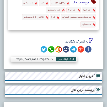
برچسب ها:
اراذل و اوباش
البرز
پلیس البرز
خبر البرز
خبر کرج
خبر محمدشهر
سرهنگ محمد معظمی گودرزی
کرج
کلانتری ۲۵ محمدشهر
محمدشهر
به اشتراک بگذارید:
https://karajrasa.ir/?p=48120
لینک کوتاه خبر:
آخرین اخبار
پربیننده ترین های