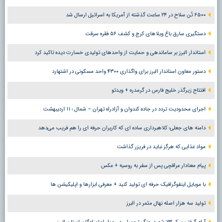
۶۵۰۰ تُن سلاح در ۲۴ ساعت گذشته از آمریکا به اسرائیل ارسال شد
دستگیری سارق باغ ویلاهای کرج و کشف ۵۶ فقره سرقت
استاندار البرز بر ساماندهی و حمایت از واحدهای تولیدی خسارت دیده تاکید کرد
دستور معاون استاندار البرز برای واگذاری ۴۳۰۰ واحد مسکونی در اشتهارد
افتتاح زیرگذر خلیج فارس در گرمدره + ویدئو
اجرای محدودیت تردد در جاده کندوان و آزادراه تهران – شمال ؛ ١١ اردیبهشت
دامنه های جعلی؛ کلاهبرداری ساده ای که کاربران حرفه ای را هم فریب می‌دهد
مواد غذایی که هرگز نباید در فریزر گذاشت
پیام معنادار عراقچی پس از سفر به روسیه + عکس
با موبایل اینفوگرافیک حرفه ای تولید کنید + معرفی ابزارها و اپلیکیشن ها
تولید سه هزار اصله نهال مثمر در البرز