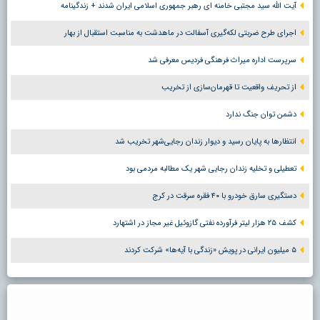
آیت الله سید مجتبی خامنه ای رهبر جمهوری اسلامی ایران شدند + زندگینامه
اجرای طرح ضربتی لکه‌گیری آسفالت در ماهدشت به مناسبت استقبال از بهار
سرپرست اداره میراث فرهنگی فردیس معرفی شد
از تحریف واقعیت تا قهرمان‌سازی از تخریب
دشمن توان جنگ ندارد
انتظارها به پایان رسید و دیوار زندان رجایی‌شهر تخریب شد
تعطیلی و تخلیه زندان رجایی شهر یک مطالبه مردمی بود
دستگیری سارق خودرو با ۴۰ فقره سرقت در کرج
کشف ۲۵ هزار لیتر فرآورده نفتی گازوئیل غیر مجاز در اشتهارد
۵ میلیون ایرانی در پویش «زندگی با آیه‌ها» شرکت کردند