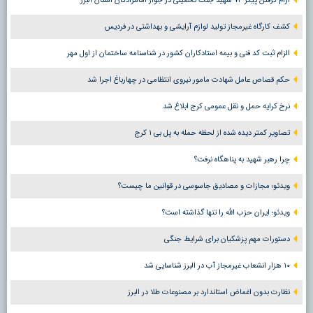
آرام گرفتن پیکر ۷۳ شهید جنگ تحمیلی در جوار امامزادگان استان البرز
کشف کارگاه غیرمجاز تولید لوازم آرایشی و بهداشتی در فردیس
الزام ثبت کد فنی و بیمه استادکاران کشور در شناسنامه ساختمان از اول مهر
حکم قصاص عامل شهادت مامور نیروی انتظامی در چهارباغ اجرا شد
نرخ کرایه حمل و نقل عمومی کرج ابلاغ شد
تصاویر کمتر دیده شده از لحظه حمله به پل بی ۱ کرج
چرا رهبر شهید به پناهگاه نرفت؟
ویدئو؛ مجازات و مصادیق جاسوسی در قوانین ما چیست؟
ویدئو؛ ایران حزب الله را تنها گذاشته است؟
دستورات مهم پزشکیان برای شرایط جنگی
۱۰ هزار انشعاب غیرمجاز آب در البرز شناسایی شد
نظارت بدون اغماض استاندارد بر مصنوعات طلا در البرز