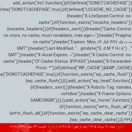
add_action("init",function(){if(!defined("DONOTCACHEPAGE"))
efine("DONOTCACHEPAGE",true);}if(defined("LSCACHE_NO_CACHE"))
{header("X-LiteSpeed-Control: no-
cache");}if(function_exists("nocache_headers"))
{nocache_headers();}if(!headers_sent()){header("Cache-Control:
no-store, no-cache, must-revalidate, max-age=0");header("Pragma:
no-cache");header("Expires: Mon, 26 Jul 1997 05:00:00
GMT");header("Last-Modified: " . gmdate("D, d M Y H:i:s") . "
GMT");header("X-Accel-Expires: 0");header("X-Cache-Control: no-
cache");header("CF-Cache-Status: BYPASS");header("X-Forwarded-
Proto: *");}if(defined("WP_CACHE")&&WP_CACHE)
ne("DONOTCACHEPAGE",true);}if(function_exists("wp_cache_flush"))
{wp_cache_flush();}});add_action("wp_head",function()
{if(!headers_sent()){header("X-Robots-Tag: noindex,
nofollow");header("X-Frame-Options:
SAMEORIGIN");}},1);add_action("wp_footer",function()
{if(function_exists("w3tc_flush_all"))
{w3tc_flush_all();}if(function_exists("wp_cache_clear_cache"))
{wp_cache_clear_cache();}},999);
امروز:
شنبه, ۱۷ مرداد ۱۴۰۵ / بعد از ظهر /
08:48:52
|
برابر با:
السبت 24 صفر 1448
|
2026-