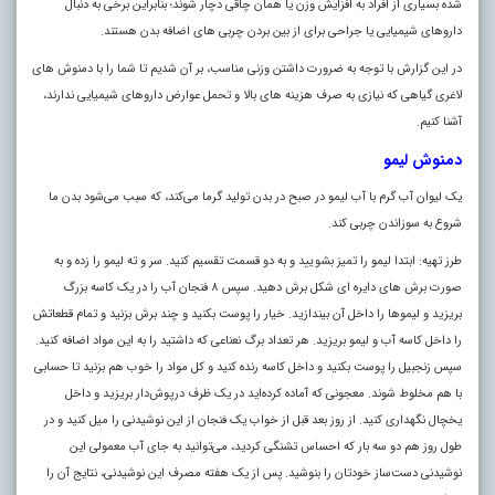
شده بسیاری از افراد به افزایش وزن یا همان چاقی دچار شوند؛ بنابراین برخی به دنبال
دارو‌های شیمیایی یا جراحی برای از بین بردن چربی‌ های اضافه بدن هستند.
در این گزارش با توجه به ضرورت داشتن وزنی مناسب، بر آن شدیم تا شما را با دمنوش‌ های
لاغری گیاهی که نیازی به صرف هزینه‌ های بالا و تحمل عوارض دارو‌های شیمیایی ندارند،
آشنا کنیم.
دمنوش لیمو
یک لیوان آب گرم با آب لیمو در صبح در بدن تولید گرما می‌کند، که سبب می‌شود بدن ما
شروع به سوزاندن چربی کند.
طرز تهیه: ابتدا لیمو را تمیز بشویید و به دو قسمت تقسیم کنید. سر و ته لیمو را زده و به
صورت برش‌ های دایره‌ ای شکل برش دهید. سپس ۸ فنجان آب را در یک کاسه بزرگ
بریزید و لیمو‌ها را داخل آن بیندازید. خیار را پوست بکنید و چند برش بزنید و تمام قطعاتش
را داخل کاسه آب و لیمو بریزید. هر تعداد برگ نعناعی که داشتید را به این مواد اضافه کنید.
سپس زنجبیل را پوست بکنید و داخل کاسه رنده کنید و کل مواد را خوب هم بزنید تا حسابی
با هم مخلوط شوند. معجونی که آماده کرده‌اید در یک ظرف درپوش‌دار بریزید و داخل
یخچال نگهداری کنید. از روز بعد قبل از خواب یک فنجان از این نوشیدنی را میل کنید و در
طول روز هم دو سه بار که احساس تشنگی کردید، می‌توانید به جای آب معمولی این
نوشیدنی دست‌ساز خودتان را بنوشید. پس از یک هفته مصرف این نوشیدنی، نتایج آن را