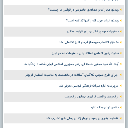
ویدئو؛ مجازات و مصادیق جاسوسی در قوانین ما چیست؟
ویدئو؛ ایران حزب الله را تنها گذاشته است؟
دستورات مهم پزشکیان برای شرایط جنگی
۱۰ هزار انشعاب غیرمجاز آب در البرز شناسایی شد
نظارت بدون اغماض استاندارد بر مصنوعات طلا در البرز
آیت الله سید مجتبی خامنه ای رهبر جمهوری اسلامی ایران شدند + زندگینامه
اجرای طرح ضربتی لکه‌گیری آسفالت در ماهدشت به مناسبت استقبال از بهار
سرپرست اداره میراث فرهنگی فردیس معرفی شد
از تحریف واقعیت تا قهرمان‌سازی از تخریب
دشمن توان جنگ ندارد
انتظارها به پایان رسید و دیوار زندان رجایی‌شهر تخریب شد