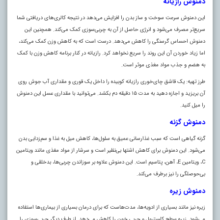
دمنوش رازیانه
این دمنوش سرعت سوخت و ساز بدن را افزایش می‌دهد در نتیجه کالری‌های دریافتی شما
سریع‌تر مصرف می‌شود و انرژی حاصل از آن به چربی‌سوزی کمک می‌کند. همچنین این
دمنوش احساس گرسنگی را کاهش می‌دهد. درست است که به کاهش وزن کمک می‌کند،
اما زیاد خوردن آن این روند را سریع نخواهد کرد. رازیانه در کنار برنامه کاهش وزن با کمک
به هضم و جذب مواد مغذی موثر است.
طرز تهیه: یک قاشق چای‌خوری رازیانه کوبیده را داخل یک قوری و مقداری آب جوش روی
آن بریزید و اجازه دهید به مدت ۱۵ دقیقه دم بکشد. می‌توانید با مقداری عسل این دمنوش
را میل کنید.
دمنوش گزنه
گزنه گیاهی است که سبب غذارسانی عمیق به سلول‌ها، کاهش میل به غذا و سم‌زدایی بدن
می‌شود. این دمنوش برای کاهش اشتها بی‌نظیر است و سرشار از مواد مغذی مانند ویتامین
C، ویتامین E، آهن، پتاسیم است. این دمنوش علاوه بر سوزاندن چربی‌ها، بدخلقی و
بی‌حوصلگی را نیز برطرف می‌کند.
دمنوش زیره
زیره نیز مانند بسیاری از ادویه‌ها، مدت‌هاست که برای درمان بسیاری از بیماری‌ها استفاده
می‌شود. زیره سطح کلسترول و چربی خون را کاهش می‌دهد. از طرف دیگر چربی‌سوزی را