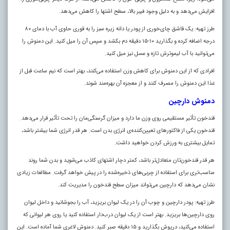
افزایش می‌دهد و به دلیل وجود فیبر بالا، سطح اشتها را کاهش می‌دهد.
طرز تهیه: یک قاشق چای‌خوری از پودر یا دانه زیره سبز را به قوری حاوی آب با دمای ۸۰
درجه اضافه کرده و بگذارید ۱۰-۱۵ دقیقه دم بکشد و سپس آن را میل کنید. این دمنوش را
می‌توانید با آب لیموترش تازه و عسل نیز میل کنید.
افرادی که از این دمنوش برای کاهش وزن استفاده می‌کنند، بهتر است که نیم ساعت قبل از
غذا این دمنوش را مصرف کنند و از معجزه آن بهره‌مند شوند.
دمنوش دارچین
قندخون تأثیر مستقیمی روی وزن ما دارد و میزان گرسنگی‌مان را تحت تأثیر قرار می‌دهد.
قندخون یکی از فاکتور‌های تعیین‌کننده‌ی انرژی بدن است. هر قدر انرژی شما بیشتر باشد،
تمایل بیشتری به ورزش کردن خواهید داشت.
هر قدر قندخون‌تان متعادل‌تر باشد، کمتر دچار اشتهای کاذب می‌شوید و بدن شما روند
مناسب‌تری برای استفاده از چربی‌های ذخیره‌شده را در پیش خواهد گرفت. مطالعات زیادی
نشان می‌دهد که دارچین می‌تواند میزان سطح قندخون را مدیریت کند.
طرز تهیه: پودر دارچین و چوب آن را در یک لیوان بریزید، آب را بجوشانید و داخل لیوان
روی دارچین‌ها بریزید. بهتر است از یک لیوان درب‌دار استفاده کنید یا روی هر لیوانی که
استفاده می‌کنید، درپوش بگذارید و ۱۵ دقیقه صبر کنید. دمنوش لاغری شما آماده است. این