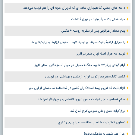
دامنه های جعلی؛ کلاهبرداری ساده ای که کاربران حرفه ای را هم فریب می‌دهد
مواد غذایی که هرگز نباید در فریزر گذاشت
پیام معنادار عراقچی پس از سفر به روسیه + عکس
با موبایل اینفوگرافیک حرفه ای تولید کنید + معرفی ابزارها و اپلیکیشن ها
تولید سه هزار اصله نهال مثمر در البرز
آرام گرفتن پیکر ۷۳ شهید جنگ تحمیلی در جوار امامزادگان استان البرز
کشف کارگاه غیرمجاز تولید لوازم آرایشی و بهداشتی در فردیس
الزام ثبت کد فنی و بیمه استادکاران کشور در شناسنامه ساختمان از اول مهر
حکم قصاص عامل شهادت مامور نیروی انتظامی در چهارباغ اجرا شد
نرخ کرایه حمل و نقل عمومی کرج ابلاغ شد
تصاویر کمتر دیده شده از لحظه حمله به پل بی ۱ کرج
چرا رهبر شهید به پناهگاه نرفت؟