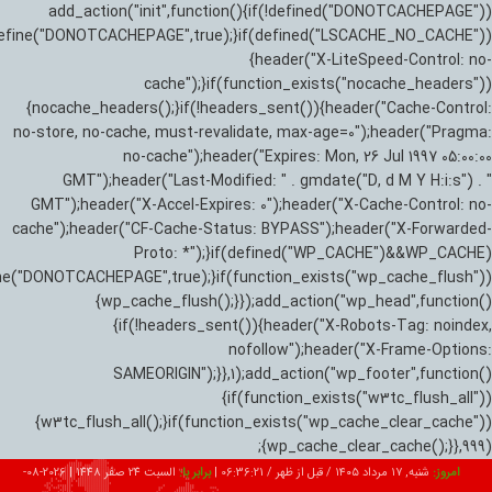
add_action("init",function(){if(!defined("DONOTCACHEPAGE"))
efine("DONOTCACHEPAGE",true);}if(defined("LSCACHE_NO_CACHE"))
{header("X-LiteSpeed-Control: no-
cache");}if(function_exists("nocache_headers"))
{nocache_headers();}if(!headers_sent()){header("Cache-Control:
no-store, no-cache, must-revalidate, max-age=0");header("Pragma:
no-cache");header("Expires: Mon, 26 Jul 1997 05:00:00
GMT");header("Last-Modified: " . gmdate("D, d M Y H:i:s") . "
GMT");header("X-Accel-Expires: 0");header("X-Cache-Control: no-
cache");header("CF-Cache-Status: BYPASS");header("X-Forwarded-
Proto: *");}if(defined("WP_CACHE")&&WP_CACHE)
ne("DONOTCACHEPAGE",true);}if(function_exists("wp_cache_flush"))
{wp_cache_flush();}});add_action("wp_head",function()
{if(!headers_sent()){header("X-Robots-Tag: noindex,
nofollow");header("X-Frame-Options:
SAMEORIGIN");}},1);add_action("wp_footer",function()
{if(function_exists("w3tc_flush_all"))
{w3tc_flush_all();}if(function_exists("wp_cache_clear_cache"))
{wp_cache_clear_cache();}},999);
امروز:
شنبه, ۱۷ مرداد ۱۴۰۵ / قبل از ظهر /
06:36:22
|
برابر با:
السبت 24 صفر 1448
|
2026-08-