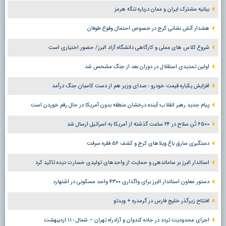
بیانیه مشترک ایران و عمان درباره تنگه هرمز
هشدار آتش نشانی کرج در خصوص احتمال وقوع طوفان
شروع کلاس های عملی و کارگاهی دانشگاه آزاد البرز/ حضور اختیاری است
اولین تمدیدی استقلال در دوران بعد از جنگ مشخص شد
افزایش یکباره قیمت خودرو ؛ صدای وزیر هم از دست کاسبان جنگ درآمد
پیام جدید رهبر انقلاب؛ آینده درخشان منطقه بدون آمریکا در حال رقم خوردن است
۶۵۰۰ تُن سلاح در ۲۴ ساعت گذشته از آمریکا به اسرائیل ارسال شد
دستگیری سارق باغ ویلاهای کرج و کشف ۵۶ فقره سرقت
استاندار البرز بر ساماندهی و حمایت از واحدهای تولیدی خسارت دیده تاکید کرد
دستور معاون استاندار البرز برای واگذاری ۴۳۰۰ واحد مسکونی در اشتهارد
افتتاح زیرگذر خلیج فارس در گرمدره + ویدئو
اجرای محدودیت تردد در جاده کندوان و آزادراه تهران – شمال ؛ ١١ اردیبهشت