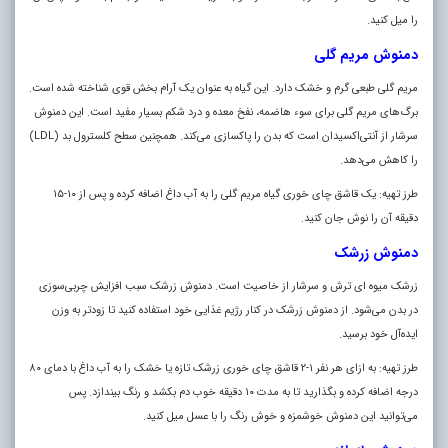
را میل کنید.
دمنوش مریم گلی
مریم گلی طبعی گرم و خشک دارد. این گیاه به عنوان یک آرام‌ بخش قوی شناخته شده است.
برگ‌های مریم گلی برای سوء هاضمه، نفخ معده و درد شکم بسیار مفید است. این دمنوش
سرشار از آنتی‌اکسیدان است که بدن را پاکسازی می‌کند. همچنین سطح کلسترول بد (LDL)
را کاهش می‌دهد.
طرز تهیه: یک قاشق چای‌ خوری گیاه مریم گلی را به آب داغ اضافه کرده و پس از ۱۰-۱۵
دقیقه آن را نوش جان کنید
.
دمنوش زرشک
زرشک میوه‌ ای ترش و سرشار از خاصیت است. دمنوش زرشک سبب افزایش چربی‌سوزی
در بدن می‌شود. از دمنوش زرشک در کنار رژیم غذایی خود استفاده کنید تا زودتر به وزن
ایده‌آل خود برسید.
طرز تهیه: به ازای هر نفر ۱-۲ قاشق چای خوری زرشک تازه یا خشک را به آب داغ با دمای ۸۰
درجه اضافه کرده و بگذارید تا به مدت ۱۰ دقیقه خوب دم بکشد و رنگ بیندازد. پس
می‌توانید این دمنوش خوشمزه و خوش رنگ را با عسل میل کنید.