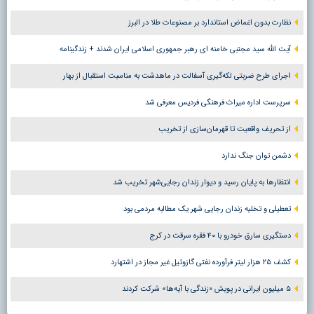
نظارت بدون اغماض استاندارد بر مصنوعات طلا در البرز
آیت الله سید مجتبی خامنه ای رهبر جمهوری اسلامی ایران شدند + زندگینامه
اجرای طرح ضربتی لکه‌گیری آسفالت در ماهدشت به مناسبت استقبال از بهار
سرپرست اداره میراث فرهنگی فردیس معرفی شد
از تحریف واقعیت تا قهرمان‌سازی از تخریب
دشمن توان جنگ ندارد
انتظارها به پایان رسید و دیوار زندان رجایی‌شهر تخریب شد
تعطیلی و تخلیه زندان رجایی شهر یک مطالبه مردمی بود
دستگیری سارق خودرو با ۴۰ فقره سرقت در کرج
کشف ۲۵ هزار لیتر فرآورده نفتی گازوئیل غیر مجاز در اشتهارد
۵ میلیون ایرانی در پویش «زندگی با آیه‌ها» شرکت کردند