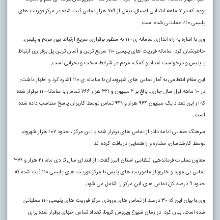
بوده، که در ۷ ماهه ابتدایی امسال، بیش از ۷۰۹ هزار تماس ثبت شده در مرکز فوریت های
پلیسی ۱۱۰، عملیاتی شده است.
وی با اشاره به راه اندازی سامانه ی ۱۱۰ به منظور برقراری سریع ارتباط بین مردم و پلیس،
خاطرنشان کرد: سامانه فوریت های پلیسی ۱۱۰ سریع ترین و آسان ترین پل برقراری ارتباط
با پلیس و درخواست امداد و کمک، مردم در شرایط سخت و بحرانی است.
این مقام انتظامی به آمار تماس های شهروندان با سامانه ی ۱۱۰ اشاره کرد و اظهار داشت:
در ۱۰ ماهه اول سال جاری، بالغ بر ۲ میلیون و ۳۲۱ هزار ۷۶۶ تماس با سامانه ۱۱۰ برقرار شده
که از این تعداد یک میلیون ۹۶۴ هزار و ۹۴۹ تماس توسط کاربران پاسخ متناسب داده شده
است.
سرهنگ صفایی ادامه داد: از تماس های برقرار شده با این مرکز ، حدود ۱۰۷ هزار شهروند
توسط کارشناسان، مشاره و راهنمایی دریافت کرده اند.
معاون عملیات فرماندهی انتظامی استان البرز گفت: از ابتدای سال تا دی ماه، ۲۱ هزار و ۳۷۹
تماس بی مورد و خارج از ماموریت های پلیس با مرکز فوریت های پلیسی ۱۱۰ ثبت شده که
حدود ۹ درصد کل تماس های این مرکز را شامل می شود.
وی با بیان این که ۳۰ درصد از تماس های ورودی مرکز فوریت های پلیسی ۱۱۰ عملیاتی
شده است، بیان کرد: در زمان شیوع ویروس کرونا، تعداد تماس خهای برقرار شده برای