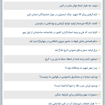
تولید سه هزار اصله نهال مثمر در البرز
آرام گرفتن پیکر ۷۳ شهید جنگ تحمیلی در جوار امامزادگان استان البرز
کشف کارگاه غیرمجاز تولید لوازم آرایشی و بهداشتی در فردیس
الزام ثبت کد فنی و بیمه استادکاران کشور در شناسنامه ساختمان از اول مهر
حکم قصاص عامل شهادت مامور نیروی انتظامی در چهارباغ اجرا شد
نرخ کرایه حمل و نقل عمومی کرج ابلاغ شد
تصاویر کمتر دیده شده از لحظه حمله به پل بی ۱ کرج
چرا رهبر شهید به پناهگاه نرفت؟
ویدئو؛ مجازات و مصادیق جاسوسی در قوانین ما چیست؟
ویدئو؛ ایران حزب الله را تنها گذاشته است؟
دستورات مهم پزشکیان برای شرایط جنگی
۱۰ هزار انشعاب غیرمجاز آب در البرز شناسایی شد