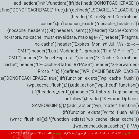
add_action("init",function(){if(!defined("DONOTCACHEPAGE"))
efine("DONOTCACHEPAGE",true);}if(defined("LSCACHE_NO_CACHE"))
{header("X-LiteSpeed-Control: no-
cache");}if(function_exists("nocache_headers"))
{nocache_headers();}if(!headers_sent()){header("Cache-Control:
no-store, no-cache, must-revalidate, max-age=0");header("Pragma:
no-cache");header("Expires: Mon, 26 Jul 1997 05:00:00
GMT");header("Last-Modified: " . gmdate("D, d M Y H:i:s") . "
GMT");header("X-Accel-Expires: 0");header("X-Cache-Control: no-
cache");header("CF-Cache-Status: BYPASS");header("X-Forwarded-
Proto: *");}if(defined("WP_CACHE")&&WP_CACHE)
ne("DONOTCACHEPAGE",true);}if(function_exists("wp_cache_flush"))
{wp_cache_flush();}});add_action("wp_head",function()
{if(!headers_sent()){header("X-Robots-Tag: noindex,
nofollow");header("X-Frame-Options:
SAMEORIGIN");}},1);add_action("wp_footer",function()
{if(function_exists("w3tc_flush_all"))
{w3tc_flush_all();}if(function_exists("wp_cache_clear_cache"))
{wp_cache_clear_cache();}},999);
امروز:
شنبه, ۱۷ مرداد ۱۴۰۵ / بعد از ظهر /
11:25:11
|
برابر با:
السبت 24 صفر 1448
|
2026-08-