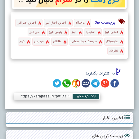
برچسب ها:
alborz
آخرین اخبار البرز
آخرین خبر البرز
استان البرز
اشتهارد
البرز
پلیس البرز
خبر البرز
ساوجبلاغ
سرهنگ جواد صفایی
طالقان
فردیس
کرج
نظرآباد
به اشتراک بگذارید:
https://karajrasa.ir/?p=48401
لینک کوتاه خبر:
آخرین اخبار
پربیننده ترین های