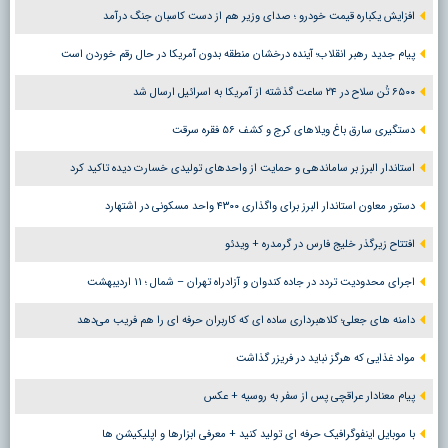
افزایش یکباره قیمت خودرو ؛ صدای وزیر هم از دست کاسبان جنگ درآمد
پیام جدید رهبر انقلاب؛ آینده درخشان منطقه بدون آمریکا در حال رقم خوردن است
۶۵۰۰ تُن سلاح در ۲۴ ساعت گذشته از آمریکا به اسرائیل ارسال شد
دستگیری سارق باغ ویلاهای کرج و کشف ۵۶ فقره سرقت
استاندار البرز بر ساماندهی و حمایت از واحدهای تولیدی خسارت دیده تاکید کرد
دستور معاون استاندار البرز برای واگذاری ۴۳۰۰ واحد مسکونی در اشتهارد
افتتاح زیرگذر خلیج فارس در گرمدره + ویدئو
اجرای محدودیت تردد در جاده کندوان و آزادراه تهران – شمال ؛ ١١ اردیبهشت
دامنه های جعلی؛ کلاهبرداری ساده ای که کاربران حرفه ای را هم فریب می‌دهد
مواد غذایی که هرگز نباید در فریزر گذاشت
پیام معنادار عراقچی پس از سفر به روسیه + عکس
با موبایل اینفوگرافیک حرفه ای تولید کنید + معرفی ابزارها و اپلیکیشن ها