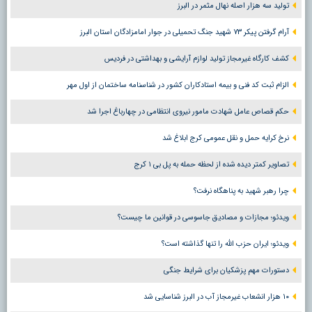
تولید سه هزار اصله نهال مثمر در البرز
آرام گرفتن پیکر ۷۳ شهید جنگ تحمیلی در جوار امامزادگان استان البرز
کشف کارگاه غیرمجاز تولید لوازم آرایشی و بهداشتی در فردیس
الزام ثبت کد فنی و بیمه استادکاران کشور در شناسنامه ساختمان از اول مهر
حکم قصاص عامل شهادت مامور نیروی انتظامی در چهارباغ اجرا شد
نرخ کرایه حمل و نقل عمومی کرج ابلاغ شد
تصاویر کمتر دیده شده از لحظه حمله به پل بی ۱ کرج
چرا رهبر شهید به پناهگاه نرفت؟
ویدئو؛ مجازات و مصادیق جاسوسی در قوانین ما چیست؟
ویدئو؛ ایران حزب الله را تنها گذاشته است؟
دستورات مهم پزشکیان برای شرایط جنگی
۱۰ هزار انشعاب غیرمجاز آب در البرز شناسایی شد