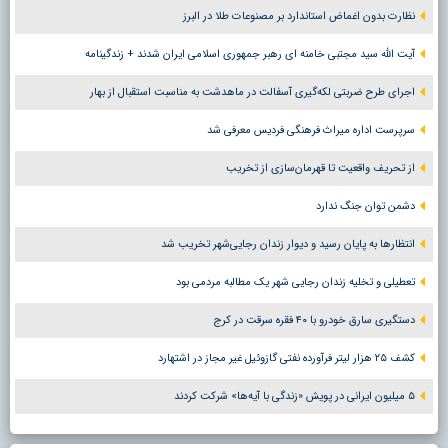
نظارت بدون اغماض استاندارد بر مصنوعات طلا در البرز
آیت الله سید مجتبی خامنه ای رهبر جمهوری اسلامی ایران شدند + زندگینامه
اجرای طرح ضربتی لکه‌گیری آسفالت در ماهدشت به مناسبت استقبال از بهار
سرپرست اداره میراث فرهنگی فردیس معرفی شد
از تحریف واقعیت تا قهرمان‌سازی از تخریب
دشمن توان جنگ ندارد
انتظارها به پایان رسید و دیوار زندان رجایی‌شهر تخریب شد
تعطیلی و تخلیه زندان رجایی شهر یک مطالبه مردمی بود
دستگیری سارق خودرو با ۴۰ فقره سرقت در کرج
کشف ۲۵ هزار لیتر فرآورده نفتی گازوئیل غیر مجاز در اشتهارد
۵ میلیون ایرانی در پویش «زندگی با آیه‌ها» شرکت کردند