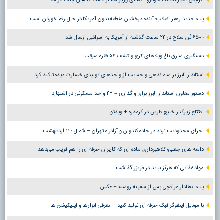
افزایش یکباره قیمت خودرو ؛ صدای وزیر هم از دست کاسبان جنگ درآمد
پیام جدید رهبر انقلاب؛ آینده درخشان منطقه بدون آمریکا در حال رقم خوردن است
۶۵۰۰ تُن سلاح در ۲۴ ساعت گذشته از آمریکا به اسرائیل ارسال شد
دستگیری سارق باغ ویلاهای کرج و کشف ۵۶ فقره سرقت
استاندار البرز بر ساماندهی و حمایت از واحدهای تولیدی خسارت دیده تاکید کرد
دستور معاون استاندار البرز برای واگذاری ۴۳۰۰ واحد مسکونی در اشتهارد
افتتاح زیرگذر خلیج فارس در گرمدره + ویدئو
اجرای محدودیت تردد در جاده کندوان و آزادراه تهران – شمال ؛ ١١ اردیبهشت
دامنه های جعلی؛ کلاهبرداری ساده ای که کاربران حرفه ای را هم فریب می‌دهد
مواد غذایی که هرگز نباید در فریزر گذاشت
پیام معنادار عراقچی پس از سفر به روسیه + عکس
با موبایل اینفوگرافیک حرفه ای تولید کنید + معرفی ابزارها و اپلیکیشن ها