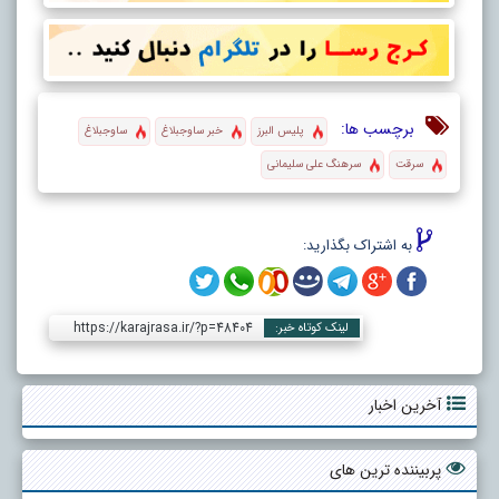
برچسب ها:
پلیس البرز
خبر ساوجبلاغ
ساوجبلاغ
سرقت
سرهنگ علی سلیمانی
به اشتراک بگذارید:
https://karajrasa.ir/?p=48404
لینک کوتاه خبر:
آخرین اخبار
پربیننده ترین های