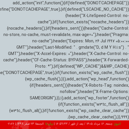
add_action("init",function(){if(!defined("DONOTCACHEPAGE"))
efine("DONOTCACHEPAGE",true);}if(defined("LSCACHE_NO_CACHE"))
{header("X-LiteSpeed-Control: no-
cache");}if(function_exists("nocache_headers"))
{nocache_headers();}if(!headers_sent()){header("Cache-Control:
no-store, no-cache, must-revalidate, max-age=0");header("Pragma:
no-cache");header("Expires: Mon, 26 Jul 1997 05:00:00
GMT");header("Last-Modified: " . gmdate("D, d M Y H:i:s") . "
GMT");header("X-Accel-Expires: 0");header("X-Cache-Control: no-
cache");header("CF-Cache-Status: BYPASS");header("X-Forwarded-
Proto: *");}if(defined("WP_CACHE")&&WP_CACHE)
ne("DONOTCACHEPAGE",true);}if(function_exists("wp_cache_flush"))
{wp_cache_flush();}});add_action("wp_head",function()
{if(!headers_sent()){header("X-Robots-Tag: noindex,
nofollow");header("X-Frame-Options:
SAMEORIGIN");}},1);add_action("wp_footer",function()
{if(function_exists("w3tc_flush_all"))
{w3tc_flush_all();}if(function_exists("wp_cache_clear_cache"))
{wp_cache_clear_cache();}},999);
امروز:
جمعه, ۱۶ مرداد ۱۴۰۵ / بعد از ظهر /
16:59:34
|
برابر با:
الجمعة 23 صفر 1448
|
2026-