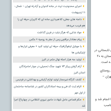
اجرای محدودیت تردد در جاده کندوان و آزادراه تهران – شمال ؛
١١ اردیبهشت
دامنه های جعلی؛ کلاهبرداری ساده ای که کاربران حرفه ای را
هم فریب می‌دهد
مواد غذایی که هرگز نباید در فریزر گذاشت
پیام معنادار عراقچی پس از سفر به روسیه + عکس
با موبایل اینفوگرافیک حرفه ای تولید کنید + معرفی ابزارها و
تابستانی در
اپلیکیشن ها
فصل زمستان با طوفان و برف شدیدی همراه می‌شود که زندگی در روستا را مختل کرده و همین موضوع باعث شده است تا ساکنان بومی آن از ۴۰۰ خانواده در تابستان به ۲۰
تولید سه هزار اصله نهال مثمر در البرز
ده است.
آرام گرفتن پیکر ۷۳ شهید جنگ تحمیلی در جوار امامزادگان
مال» میان روستای
استان البرز
هران –
کشف کارگاه غیرمجاز تولید لوازم آرایشی و بهداشتی در فردیس
الزام ثبت کد فنی و بیمه استادکاران کشور در شناسنامه ساختمان
از اول مهر
ستای سنگان بود. برای نخستین بار در سال ۱۳۹۲، انتخابات شورا انجام شد و
حکم قصاص عامل شهادت مامور نیروی انتظامی در چهارباغ اجرا
ناسب
شد