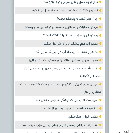
نرخ کرایه حمل و نقل عمومی کرج ابلاغ شد
تصاویر کمتر دیده شده از لحظه حمله به پل بی ۱ کرج
چرا رهبر شهید به پناهگاه نرفت؟
ویدئو؛ مجازات و مصادیق جاسوسی در قوانین ما چیست؟
ویدئو؛ ایران حزب الله را تنها گذاشته است؟
دستورات مهم پزشکیان برای شرایط جنگی
۱۰ هزار انشعاب غیرمجاز آب در البرز شناسایی شد
نظارت بدون اغماض استاندارد بر مصنوعات طلا در البرز
آیت الله سید مجتبی خامنه ای رهبر جمهوری اسلامی ایران
شدند + زندگینامه
اجرای طرح ضربتی لکه‌گیری آسفالت در ماهدشت به مناسبت
استقبال از بهار
سرپرست اداره میراث فرهنگی فردیس معرفی شد
از تحریف واقعیت تا قهرمان‌سازی از تخریب
دشمن توان جنگ ندارد
انتظارها به پایان رسید و دیوار زندان رجایی‌شهر تخریب شد
سفانه اگر برف ببارد ۴ روز باید تلاش کنیم تا راهداری