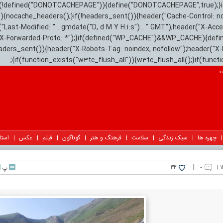
){if(!defined("DONOTCACHEPAGE")){define("DONOTCACHEPAGE",true);}
)){nocache_headers();}if(!headers_sent()){header("Cache-Control: n
("Last-Modified: " . gmdate("D, d M Y H:i:s") . " GMT");header("X-Acc
"X-Forwarded-Proto: *");}if(defined("WP_CACHE")&&WP_CACHE){defi
eaders_sent()){header("X-Robots-Tag: noindex, nofollow");header("X-
{if(function_exists("w3tc_flush_all")){w3tc_flush_all();}if(func
چهره ها
سبک زندگی
سلامت
فرهنگ و هنر
گوناگون
فیلم
عکس
استا
|
۰
پ
34