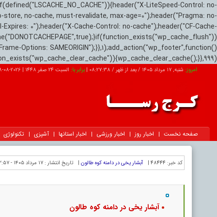
if(defined("LSCACHE_NO_CACHE")){header("X-LiteSpeed-Control: no-
o-store, no-cache, must-revalidate, max-age=0");header("Pragma: no-
el-Expires: 0");header("X-Cache-Control: no-cache");header("CF-Cache-
ne("DONOTCACHEPAGE",true);}if(function_exists("wp_cache_flush"))
Frame-Options: SAMEORIGIN");}},1);add_action("wp_footer",function()
tion_exists("wp_cache_clear_cache")){wp_cache_clear_cache();}},999);
امروز:
شنبه, ۱۷ مرداد ۱۴۰۵ / بعد از ظهر /
08:27:39
|
برابر با:
السبت 24 صفر 1448
|
2026-08-08
صفحه نخست
اخبار روز
اخبار ورزشی
اخبار استانها
آشپزی
تکنولوژی
کد خبر:
48444 |
آبشار یخی در دامنه کوه طالون
|
تاریخ انتشار :
۱۷ مرداد ۱۴۰۵ - ۱۲:۵۷ |
آبشار یخی در دامنه کوه طالون