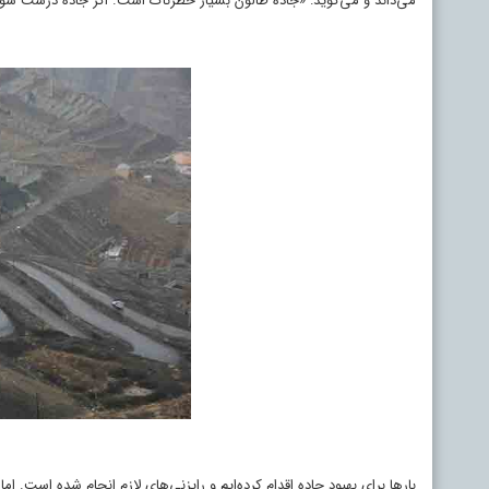
می‌داند و می‌گوید: «جاده طالون بسیار خطرناک است. اگر جاده درست ش