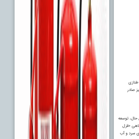
 طنازی
ز صادر
 حال، توسعه
‌اندازی شده و ماهی «قزل
نند. هوای سرد و آب