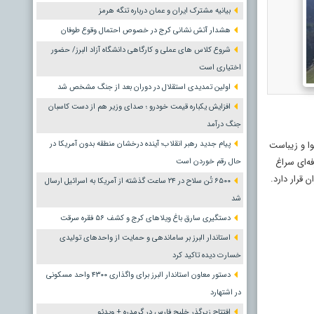
بیانیه مشترک ایران و عمان درباره تنگه هرمز
هشدار آتش نشانی کرج در خصوص احتمال وقوع طوفان
شروع کلاس های عملی و کارگاهی دانشگاه آزاد البرز/ حضور
اختیاری است
اولین تمدیدی استقلال در دوران بعد از جنگ مشخص شد
افزایش یکباره قیمت خودرو ؛ صدای وزیر هم از دست کاسبان
جنگ درآمد
وا و زیباست
پیام جدید رهبر انقلاب؛ آینده درخشان منطقه بدون آمریکا در
ه‌ای سراغ
حال رقم خوردن است
قرار دارد.
۶۵۰۰ تُن سلاح در ۲۴ ساعت گذشته از آمریکا به اسرائیل ارسال
شد
دستگیری سارق باغ ویلاهای کرج و کشف ۵۶ فقره سرقت
استاندار البرز بر ساماندهی و حمایت از واحدهای تولیدی
خسارت دیده تاکید کرد
دستور معاون استاندار البرز برای واگذاری ۴۳۰۰ واحد مسکونی
در اشتهارد
افتتاح زیرگذر خلیج فارس در گرمدره + ویدئو