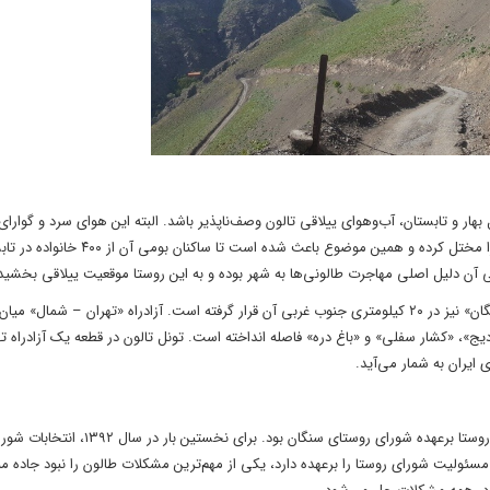
و تابستان، آب‌وهوای ییلاقی تالون وصف‌ناپذیر باشد. البته این هوای سرد و گوارای 
آن دلیل اصلی مهاجرت طالونی‌ها به شهر بوده و به این روستا موقعیت ییلاقی بخشی
طالون در فاصله ۶ کیلومتری شمال روستای «رندان» قرار دارد. روستای «سنگان» نیز در ۲۰ کیلومتری جنوب غربی آن قرار گرفته است. آزادراه «تهران – ش
ج»، «کشار سفلی» و «باغ دره» فاصله انداخته است. تونل تالون در قطعه یک آزادراه ت
ایران به شمار می‌آید.
تا پیش از سال ۱۳۹۲، منطقه طالون شورای روستایی نداشت و کفالت این روستا برعهده شورای رو
ئولیت شورای روستا را برعهده دارد، یکی از مهم‌ترین مشکلات طالون را نبود جاده م