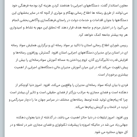
معاون استاندار گفت: دستگاههای اجرایی با هدفمند کردن هزینه کرد بودجه فرهنگی خود
می توانند از طریق رسانه ها اطلاع رسانی بهنگام و موثری از آنچه که در سایر بخشهای این
دستگاهها با عنوان اقدامات و خدمات دولت در راستای فرهنگسازی وآگاهی بخشی انجام
می گیرد را در اختیار مردم و جامعه هدف قرار دهند که تحقق این مهم به نشاط و امیدواری
هر چه بیشتر جامعه کمک خواهد کرد.
رییس شورای اطلاع رسانی استان با تاکید بر سواد رسانه ای و برگزاری همایش سواد رسانه
ای در استان برای مدیران دستگاههای اجرایی استان افزود: گسترش روزافزون رسانه‌ها و
افزایش قدرت تاثیرگذاری آنان، لزوم پرداختن به مساله آموزش سوادرسانه‌ای را بیش از
پیش تقویت می‌کند که در این میان آموزش مدیران عالی دستگاه‌های اجرایی از اهمیت
بیشتری برخوردار است.
فردی با بیان اینکه سواد رسانه‌ای مدیران را واقع‌بین می‌کند، افزود: امروز دنیا کوچکتر از
دهکده است و فضای مجازی به مراتب بزرگتر از فضای حقیقی است و تاثیر آن بیشتر است
چرا که پیام‌های تولید شده توسط رسانه‌های مختلف در سراسر جهان ما را دچار سردرگمی و
تردید در انتخاب و گزینش پیام‌ها می‌کند.
وی افزود: امروز تبلیغات در دنیا حائز اهمیت می باشد، در گذشته از دنیا بعنوان دهکده
جهانی یاد می شد در حالیکه امروزه با پیشرفت تکنولوژی و فضای مجازی خبر در لحظه و در
کل جهان مخابره می شود.