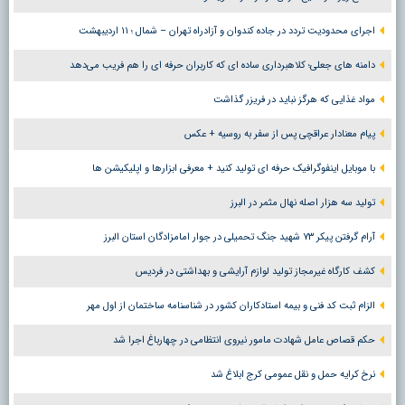
اجرای محدودیت تردد در جاده کندوان و آزادراه تهران – شمال ؛ ١١ اردیبهشت
دامنه های جعلی؛ کلاهبرداری ساده ای که کاربران حرفه ای را هم فریب می‌دهد
مواد غذایی که هرگز نباید در فریزر گذاشت
پیام معنادار عراقچی پس از سفر به روسیه + عکس
با موبایل اینفوگرافیک حرفه ای تولید کنید + معرفی ابزارها و اپلیکیشن ها
تولید سه هزار اصله نهال مثمر در البرز
آرام گرفتن پیکر ۷۳ شهید جنگ تحمیلی در جوار امامزادگان استان البرز
کشف کارگاه غیرمجاز تولید لوازم آرایشی و بهداشتی در فردیس
الزام ثبت کد فنی و بیمه استادکاران کشور در شناسنامه ساختمان از اول مهر
حکم قصاص عامل شهادت مامور نیروی انتظامی در چهارباغ اجرا شد
نرخ کرایه حمل و نقل عمومی کرج ابلاغ شد