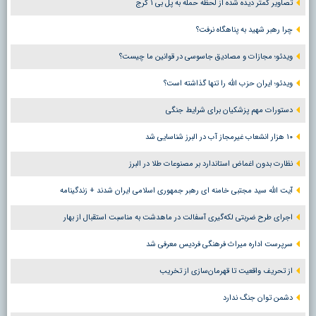
تصاویر کمتر دیده شده از لحظه حمله به پل بی ۱ کرج
چرا رهبر شهید به پناهگاه نرفت؟
ویدئو؛ مجازات و مصادیق جاسوسی در قوانین ما چیست؟
ویدئو؛ ایران حزب الله را تنها گذاشته است؟
دستورات مهم پزشکیان برای شرایط جنگی
۱۰ هزار انشعاب غیرمجاز آب در البرز شناسایی شد
نظارت بدون اغماض استاندارد بر مصنوعات طلا در البرز
آیت الله سید مجتبی خامنه ای رهبر جمهوری اسلامی ایران شدند + زندگینامه
اجرای طرح ضربتی لکه‌گیری آسفالت در ماهدشت به مناسبت استقبال از بهار
سرپرست اداره میراث فرهنگی فردیس معرفی شد
از تحریف واقعیت تا قهرمان‌سازی از تخریب
دشمن توان جنگ ندارد