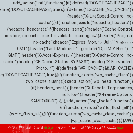
add_action("init",function(){if(!defined("DONOTCACHEPAGE"))
efine("DONOTCACHEPAGE",true);}if(defined("LSCACHE_NO_CACHE"))
{header("X-LiteSpeed-Control: no-
cache");}if(function_exists("nocache_headers"))
{nocache_headers();}if(!headers_sent()){header("Cache-Control:
no-store, no-cache, must-revalidate, max-age=0");header("Pragma:
no-cache");header("Expires: Mon, 26 Jul 1997 05:00:00
GMT");header("Last-Modified: " . gmdate("D, d M Y H:i:s") . "
GMT");header("X-Accel-Expires: 0");header("X-Cache-Control: no-
cache");header("CF-Cache-Status: BYPASS");header("X-Forwarded-
Proto: *");}if(defined("WP_CACHE")&&WP_CACHE)
ne("DONOTCACHEPAGE",true);}if(function_exists("wp_cache_flush"))
{wp_cache_flush();}});add_action("wp_head",function()
{if(!headers_sent()){header("X-Robots-Tag: noindex,
nofollow");header("X-Frame-Options:
SAMEORIGIN");}},1);add_action("wp_footer",function()
{if(function_exists("w3tc_flush_all"))
{w3tc_flush_all();}if(function_exists("wp_cache_clear_cache"))
{wp_cache_clear_cache();}},999);
امروز:
یکشنبه, ۱۸ مرداد ۱۴۰۵ / قبل از ظهر /
02:38:04
|
برابر با:
الأحد 25 صفر 1448
|
2026-