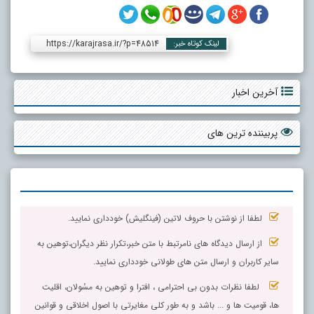
https://karajrasa.ir/?p=48514
لینک کوتاه خبر:
آخرین اخبار
پربیننده ترین های
لطفا از نوشتن با حروف لاتین (فینگلیش) خودداری نمایید.
از ارسال دیدگاه های نامرتبط با متن خبر،تکرار نظر دیگران،توهین به
سایر کاربران و ارسال متن های طولانی خودداری نمایید.
لطفا نظرات بدون بی احترامی ، افترا و توهین به مسٔولان، اقلیت
ها، قومیت ها و ... باشد و به طور کلی مغایرتی با اصول اخلاقی و قوانین