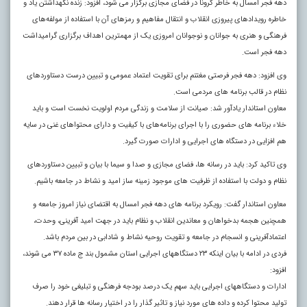
دهه فجر امسال به خاطر کرونا در فضای مجازی برگزار می شود، افزود: زنده نگهداشتن یاد و
خاطره رویدادهای پیروزی انقلاب و انتقال مفاهیم و رمزهای آن با استفاده از مولفه‌های
فرهنگی و هنری به جوانان و نوجوانان امروزی یک از مهمترین اهداف برگزاری گرامیداشت
دهه فجر است.
وی افزود: دهه فجر فرصتی مغتنم برای تقویت اعتماد عمومی و تبیین درست دستاوردهای
نظام در قالب برنامه های مردمی است.
معاون استاندار یادآور شد: صیانت از سلامت و زندگی مردم اولویت نخست است و باید
خلاء برنامه های حضوری را با اجرای برنامه‌های با کیفیت و دارای محتواهای غنی در سایه
هم افزایی در دستگاه های اجرایی و ادارات صورت گیرد.
وی تاکید کرد: باید در رسانه ها، فضای مجازی و صدا و سیما با بیان و تبیین دستاوردهای
نظام و دولت با استفاده از ظرفیت های موجود زمینه ساز امید و نشاط در جامعه باشیم.
معاون استاندار گفت: رویکرد برنامه های دهه فجر امسال به اقتضای نیاز امروز جامعه و
همچنین هجمه بدخواهان و معاندین انقلاب و نظام باید در جهت امید آفرینی، وحدت،
اعتمادآفرینی و انسجام در جامعه و تقویت روحیه نشاط و شادابی در بین مردم باشد.
فردی در ادامه با بیان اینکه ۲۳ دستگاههای اجرایی استان مشمول بند ج ماده ۳۷ می شوند،
افزود:
ادارات و دستگاههای اجرایی باید سهم یک درصد بودجه فرهنگی و تبلیغی خود را صرف
تولید محتوا کرده و داده های مورد نیاز و تاثیر گذار را در اختیار رسانه ها قرار دهند.