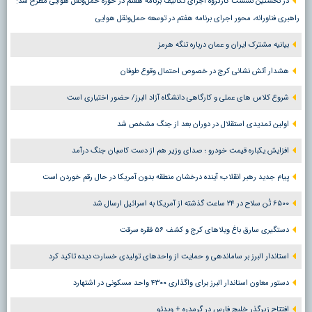
در نخستین نشست کارگروه اجرای تکالیف برنامه هفتم در حوزه حمل‌ونقل هوایی مطرح شد:
راهبری فناورانه، محور اجرای برنامه هفتم در توسعه حمل‌ونقل هوایی
بیانیه مشترک ایران و عمان درباره تنگه هرمز
هشدار آتش نشانی کرج در خصوص احتمال وقوع طوفان
شروع کلاس های عملی و کارگاهی دانشگاه آزاد البرز/ حضور اختیاری است
اولین تمدیدی استقلال در دوران بعد از جنگ مشخص شد
افزایش یکباره قیمت خودرو ؛ صدای وزیر هم از دست کاسبان جنگ درآمد
پیام جدید رهبر انقلاب؛ آینده درخشان منطقه بدون آمریکا در حال رقم خوردن است
۶۵۰۰ تُن سلاح در ۲۴ ساعت گذشته از آمریکا به اسرائیل ارسال شد
دستگیری سارق باغ ویلاهای کرج و کشف ۵۶ فقره سرقت
استاندار البرز بر ساماندهی و حمایت از واحدهای تولیدی خسارت دیده تاکید کرد
دستور معاون استاندار البرز برای واگذاری ۴۳۰۰ واحد مسکونی در اشتهارد
افتتاح زیرگذر خلیج فارس در گرمدره + ویدئو