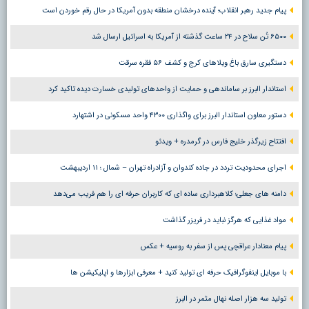
پیام جدید رهبر انقلاب؛ آینده درخشان منطقه بدون آمریکا در حال رقم خوردن است
۶۵۰۰ تُن سلاح در ۲۴ ساعت گذشته از آمریکا به اسرائیل ارسال شد
دستگیری سارق باغ ویلاهای کرج و کشف ۵۶ فقره سرقت
استاندار البرز بر ساماندهی و حمایت از واحدهای تولیدی خسارت دیده تاکید کرد
دستور معاون استاندار البرز برای واگذاری ۴۳۰۰ واحد مسکونی در اشتهارد
افتتاح زیرگذر خلیج فارس در گرمدره + ویدئو
اجرای محدودیت تردد در جاده کندوان و آزادراه تهران – شمال ؛ ١١ اردیبهشت
دامنه های جعلی؛ کلاهبرداری ساده ای که کاربران حرفه ای را هم فریب می‌دهد
مواد غذایی که هرگز نباید در فریزر گذاشت
پیام معنادار عراقچی پس از سفر به روسیه + عکس
با موبایل اینفوگرافیک حرفه ای تولید کنید + معرفی ابزارها و اپلیکیشن ها
تولید سه هزار اصله نهال مثمر در البرز