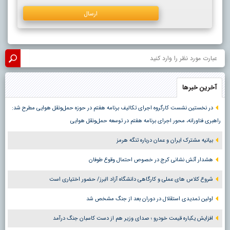
آخرین خبرها
در نخستین نشست کارگروه اجرای تکالیف برنامه هفتم در حوزه حمل‌ونقل هوایی مطرح شد:
راهبری فناورانه، محور اجرای برنامه هفتم در توسعه حمل‌ونقل هوایی
بیانیه مشترک ایران و عمان درباره تنگه هرمز
هشدار آتش نشانی کرج در خصوص احتمال وقوع طوفان
شروع کلاس های عملی و کارگاهی دانشگاه آزاد البرز/ حضور اختیاری است
اولین تمدیدی استقلال در دوران بعد از جنگ مشخص شد
افزایش یکباره قیمت خودرو ؛ صدای وزیر هم از دست کاسبان جنگ درآمد