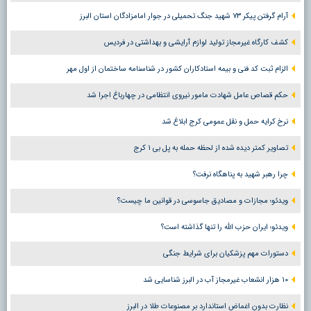
آرام گرفتن پیکر ۷۳ شهید جنگ تحمیلی در جوار امامزادگان استان البرز
کشف کارگاه غیرمجاز تولید لوازم آرایشی و بهداشتی در فردیس
الزام ثبت کد فنی و بیمه استادکاران کشور در شناسنامه ساختمان از اول مهر
حکم قصاص عامل شهادت مامور نیروی انتظامی در چهارباغ اجرا شد
نرخ کرایه حمل و نقل عمومی کرج ابلاغ شد
تصاویر کمتر دیده شده از لحظه حمله به پل بی ۱ کرج
چرا رهبر شهید به پناهگاه نرفت؟
ویدئو؛ مجازات و مصادیق جاسوسی در قوانین ما چیست؟
ویدئو؛ ایران حزب الله را تنها گذاشته است؟
دستورات مهم پزشکیان برای شرایط جنگی
۱۰ هزار انشعاب غیرمجاز آب در البرز شناسایی شد
نظارت بدون اغماض استاندارد بر مصنوعات طلا در البرز