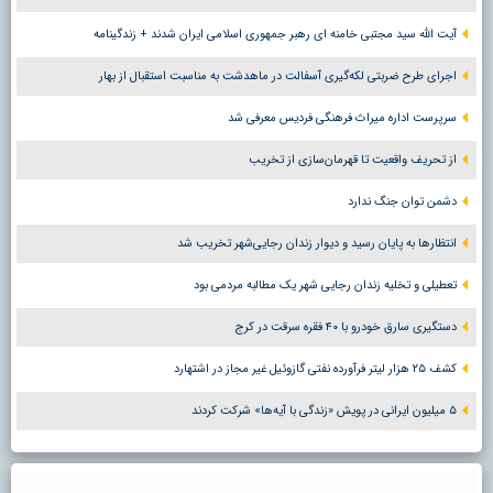
آیت الله سید مجتبی خامنه ای رهبر جمهوری اسلامی ایران شدند + زندگینامه
اجرای طرح ضربتی لکه‌گیری آسفالت در ماهدشت به مناسبت استقبال از بهار
سرپرست اداره میراث فرهنگی فردیس معرفی شد
از تحریف واقعیت تا قهرمان‌سازی از تخریب
دشمن توان جنگ ندارد
انتظارها به پایان رسید و دیوار زندان رجایی‌شهر تخریب شد
تعطیلی و تخلیه زندان رجایی شهر یک مطالبه مردمی بود
دستگیری سارق خودرو با ۴۰ فقره سرقت در کرج
کشف ۲۵ هزار لیتر فرآورده نفتی گازوئیل غیر مجاز در اشتهارد
۵ میلیون ایرانی در پویش «زندگی با آیه‌ها» شرکت کردند