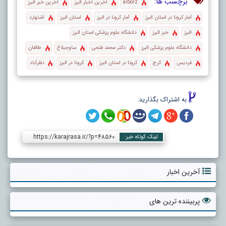
برچسب ها:
alborz
آخرین اخبار البرز
آخرین خبر البرز
آمار کرونا در استان البرز
آمار کرونا در البرز
استان البرز
اشتهارد
البرز
خبر البرز
دانشگاه علوم پزشکی استان البرز
دانشگاه علوم پزشکی البرز
دکتر محمد فتحی
ساوجبلاغ
طالقان
فردیس
کرج
کرونا در استان البرز
کرونا در البرز
نظرآباد
به اشتراک بگذارید:
https://karajrasa.ir/?p=48560
لینک کوتاه خبر:
آخرین اخبار
پربیننده ترین های