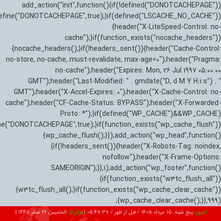
add_action("init",function(){if(!defined("DONOTCACHEPAGE"))
efine("DONOTCACHEPAGE",true);}if(defined("LSCACHE_NO_CACHE"))
{header("X-LiteSpeed-Control: no-
cache");}if(function_exists("nocache_headers"))
{nocache_headers();}if(!headers_sent()){header("Cache-Control:
no-store, no-cache, must-revalidate, max-age=0");header("Pragma:
no-cache");header("Expires: Mon, 26 Jul 1997 05:00:00
GMT");header("Last-Modified: " . gmdate("D, d M Y H:i:s") . "
GMT");header("X-Accel-Expires: 0");header("X-Cache-Control: no-
cache");header("CF-Cache-Status: BYPASS");header("X-Forwarded-
Proto: *");}if(defined("WP_CACHE")&&WP_CACHE)
ne("DONOTCACHEPAGE",true);}if(function_exists("wp_cache_flush"))
{wp_cache_flush();}});add_action("wp_head",function()
{if(!headers_sent()){header("X-Robots-Tag: noindex,
nofollow");header("X-Frame-Options:
SAMEORIGIN");}},1);add_action("wp_footer",function()
{if(function_exists("w3tc_flush_all"))
{w3tc_flush_all();}if(function_exists("wp_cache_clear_cache"))
{wp_cache_clear_cache();}},999);
امروز:
پنج شنبه, ۱۵ مرداد ۱۴۰۵ / قبل از ظهر /
05:48:38
|
برابر با:
الخميس 22 صفر 1448
|