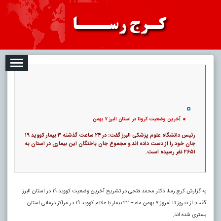
2026-08-06
تبلیغات
درباره ما
ارتباط با ما
RSS
|
کد خبر:
48560 |
آخرین وضعیت کرونا در استان البرز ۷ بهمن
|
13
تاریخ انتشار :
۱۵ مرداد ۱۴۰۵ - ۱۰:۱۸ |
۰
پ
آخرین وضعیت کرونا در استان البرز ۷ بهمن
رئیس دانشگاه علوم پزشکی البرز گفت: در ۲۴ ساعت گذشته ۳ بیمار کووید ۱۹
جان خود را از دست داده اند و مجموع جان باختگان این بیماری در استان به
۲۶۵۱ نفر رسیده است.
به گزارش کرج رسا، دکتر محمد فتحی در تشریح آخرین وضعیت کووید ۱۹ در استان البرز
گفت: از دیروز تا امروز ۷ بهمن ماه – ۳۲ بیمار با علائم کووید ۱۹ در مراکز درمانی استان
بستری شده اند.