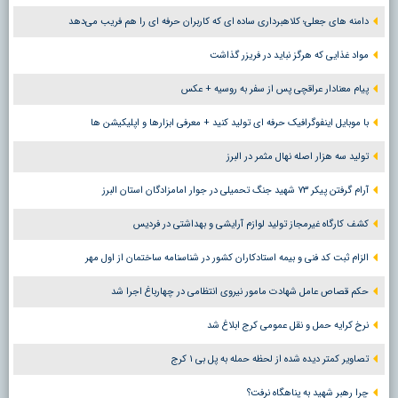
دامنه های جعلی؛ کلاهبرداری ساده ای که کاربران حرفه ای را هم فریب می‌دهد
مواد غذایی که هرگز نباید در فریزر گذاشت
پیام معنادار عراقچی پس از سفر به روسیه + عکس
با موبایل اینفوگرافیک حرفه ای تولید کنید + معرفی ابزارها و اپلیکیشن ها
تولید سه هزار اصله نهال مثمر در البرز
آرام گرفتن پیکر ۷۳ شهید جنگ تحمیلی در جوار امامزادگان استان البرز
کشف کارگاه غیرمجاز تولید لوازم آرایشی و بهداشتی در فردیس
الزام ثبت کد فنی و بیمه استادکاران کشور در شناسنامه ساختمان از اول مهر
حکم قصاص عامل شهادت مامور نیروی انتظامی در چهارباغ اجرا شد
نرخ کرایه حمل و نقل عمومی کرج ابلاغ شد
تصاویر کمتر دیده شده از لحظه حمله به پل بی ۱ کرج
چرا رهبر شهید به پناهگاه نرفت؟