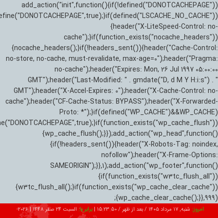
add_action("init",function(){if(!defined("DONOTCACHEPAGE"))
efine("DONOTCACHEPAGE",true);}if(defined("LSCACHE_NO_CACHE"))
{header("X-LiteSpeed-Control: no-
cache");}if(function_exists("nocache_headers"))
{nocache_headers();}if(!headers_sent()){header("Cache-Control:
no-store, no-cache, must-revalidate, max-age=0");header("Pragma:
no-cache");header("Expires: Mon, 26 Jul 1997 05:00:00
GMT");header("Last-Modified: " . gmdate("D, d M Y H:i:s") . "
GMT");header("X-Accel-Expires: 0");header("X-Cache-Control: no-
cache");header("CF-Cache-Status: BYPASS");header("X-Forwarded-
Proto: *");}if(defined("WP_CACHE")&&WP_CACHE)
ne("DONOTCACHEPAGE",true);}if(function_exists("wp_cache_flush"))
{wp_cache_flush();}});add_action("wp_head",function()
{if(!headers_sent()){header("X-Robots-Tag: noindex,
nofollow");header("X-Frame-Options:
SAMEORIGIN");}},1);add_action("wp_footer",function()
{if(function_exists("w3tc_flush_all"))
{w3tc_flush_all();}if(function_exists("wp_cache_clear_cache"))
{wp_cache_clear_cache();}},999);
امروز:
شنبه, ۱۷ مرداد ۱۴۰۵ / بعد از ظهر /
15:23:52
|
برابر با:
السبت 24 صفر 1448
|
2026-