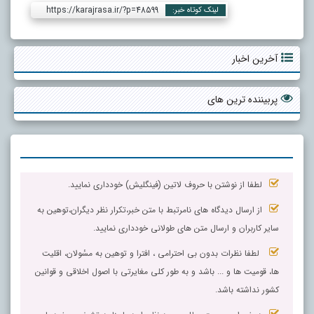
https://karajrasa.ir/?p=48599
لینک کوتاه خبر:
آخرین اخبار
پربیننده ترین های
لطفا از نوشتن با حروف لاتین (فینگلیش) خودداری نمایید.
از ارسال دیدگاه های نامرتبط با متن خبر،تکرار نظر دیگران،توهین به
سایر کاربران و ارسال متن های طولانی خودداری نمایید.
لطفا نظرات بدون بی احترامی ، افترا و توهین به مسٔولان، اقلیت
ها، قومیت ها و ... باشد و به طور کلی مغایرتی با اصول اخلاقی و قوانین
کشور نداشته باشد.