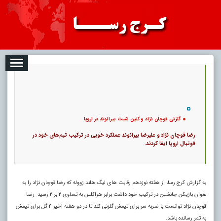
08-08
تبلیغات
درباره ما
ارتباط با ما
RSS
|
کد خبر:
48599 |
گلزنی قوچان نژاد و کلین شیت بیرانوند در اروپا
|
13
تاریخ انتشار :
۱۷ مرداد ۱۴۰۵ - ۱۹:۵۳ |
۰
پ
گلزنی قوچان نژاد و کلین شیت بیرانوند در اروپا
رضا قوچان نژاد و علیرضا بیرانوند عملکرد خوبی در ترکیب تیم‌های خود در
فوتبال اروپا ایفا کردند.
به گزارش کرج رسا، از هفته نوزدهم رقابت های لیگ هلند زووله که رضا قوچان نژاد را به
عنوان بازیکن جانشین در ترکیب خود داشت برابر هراکلس به تساوی ۲ بر ۲ رسید. رضا
قوچان نژاد توانست با ضربه سر برای تیمش گلزنی کند تا در دو هفته اخیر ۴ گل برای تیمش
به ثمر رسانده باشد.