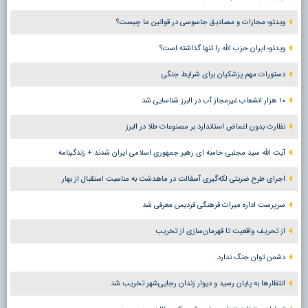
ویدئو؛ مجازات و مصادیق جاسوسی در قوانین ما چیست؟
ویدئو؛ ایران حزب الله را تنها گذاشته است؟
دستورات مهم پزشکیان برای شرایط جنگی
۱۰ هزار انشعاب غیرمجاز آب در البرز شناسایی شد
نظارت بدون اغماض استاندارد بر مصنوعات طلا در البرز
آیت الله سید مجتبی خامنه ای رهبر جمهوری اسلامی ایران شدند + زندگینامه
اجرای طرح ضربتی لکه‌گیری آسفالت در ماهدشت به مناسبت استقبال از بهار
سرپرست اداره میراث فرهنگی فردیس معرفی شد
از تحریف واقعیت تا قهرمان‌سازی از تخریب
دشمن توان جنگ ندارد
انتظارها به پایان رسید و دیوار زندان رجایی‌شهر تخریب شد