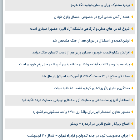
بیانیه مشترک ایران و عمان درباره تنگه هرمز
هشدار آتش نشانی کرج در خصوص احتمال وقوع طوفان
شروع کلاس های عملی و کارگاهی دانشگاه آزاد البرز/ حضور اختیاری است
اولین تمدیدی استقلال در دوران بعد از جنگ مشخص شد
افزایش یکباره قیمت خودرو ؛ صدای وزیر هم از دست کاسبان جنگ درآمد
پیام جدید رهبر انقلاب؛ آینده درخشان منطقه بدون آمریکا در حال رقم خوردن است
۶۵۰۰ تُن سلاح در ۲۴ ساعت گذشته از آمریکا به اسرائیل ارسال شد
دستگیری سارق باغ ویلاهای کرج و کشف ۵۶ فقره سرقت
استاندار البرز بر ساماندهی و حمایت از واحدهای تولیدی خسارت دیده تاکید کرد
دستور معاون استاندار البرز برای واگذاری ۴۳۰۰ واحد مسکونی در اشتهارد
افتتاح زیرگذر خلیج فارس در گرمدره + ویدئو
اجرای محدودیت تردد در جاده کندوان و آزادراه تهران – شمال ؛ ١١ اردیبهشت