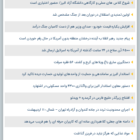
شروع کلاس های عملی و کارگاهی دانشگاه آزاد البرز/ حضور اختیاری است
اولین تمدیدی استقلال در دوران بعد از جنگ مشخص شد
افزایش یکباره قیمت خودرو ؛ صدای وزیر هم از دست کاسبان جنگ درآمد
پیام جدید رهبر انقلاب؛ آینده درخشان منطقه بدون آمریکا در حال رقم خوردن است
۶۵۰۰ تُن سلاح در ۲۴ ساعت گذشته از آمریکا به اسرائیل ارسال شد
دستگیری سارق باغ ویلاهای کرج و کشف ۵۶ فقره سرقت
استاندار البرز بر ساماندهی و حمایت از واحدهای تولیدی خسارت دیده تاکید کرد
دستور معاون استاندار البرز برای واگذاری ۴۳۰۰ واحد مسکونی در اشتهارد
افتتاح زیرگذر خلیج فارس در گرمدره + ویدئو
اجرای محدودیت تردد در جاده کندوان و آزادراه تهران – شمال ؛ ١١ اردیبهشت
دامنه های جعلی؛ کلاهبرداری ساده ای که کاربران حرفه ای را هم فریب می‌دهد
مواد غذایی که هرگز نباید در فریزر گذاشت