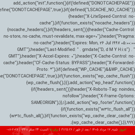
add_action("init",function(){if(!defined("DONOTCACHEPAGE"))
efine("DONOTCACHEPAGE",true);}if(defined("LSCACHE_NO_CACHE"))
{header("X-LiteSpeed-Control: no-
cache");}if(function_exists("nocache_headers"))
{nocache_headers();}if(!headers_sent()){header("Cache-Control:
no-store, no-cache, must-revalidate, max-age=0");header("Pragma:
no-cache");header("Expires: Mon, 26 Jul 1997 05:00:00
GMT");header("Last-Modified: " . gmdate("D, d M Y H:i:s") . "
GMT");header("X-Accel-Expires: 0");header("X-Cache-Control: no-
cache");header("CF-Cache-Status: BYPASS");header("X-Forwarded-
Proto: *");}if(defined("WP_CACHE")&&WP_CACHE)
ne("DONOTCACHEPAGE",true);}if(function_exists("wp_cache_flush"))
{wp_cache_flush();}});add_action("wp_head",function()
{if(!headers_sent()){header("X-Robots-Tag: noindex,
nofollow");header("X-Frame-Options:
SAMEORIGIN");}},1);add_action("wp_footer",function()
{if(function_exists("w3tc_flush_all"))
{w3tc_flush_all();}if(function_exists("wp_cache_clear_cache"))
{wp_cache_clear_cache();}},999);
امروز:
شنبه, ۱۷ مرداد ۱۴۰۵ / بعد از ظهر /
19:25:27
|
برابر با:
السبت 24 صفر 1448
|
2026-08-