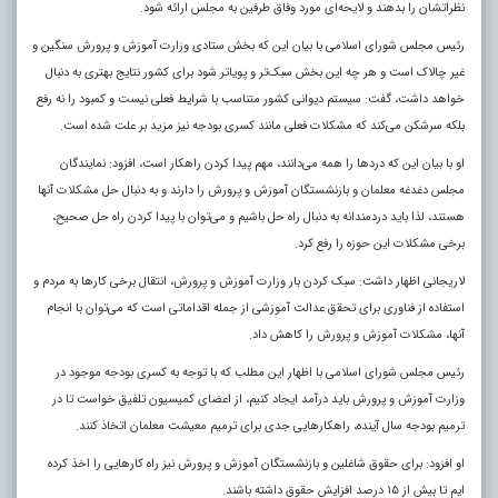
نظراتشان را بدهند و لایحه‌ای مورد وفاق طرفین به مجلس ارائه شود
.
رئیس مجلس شورای اسلامی با بیان این که بخش ستادی وزارت آموزش و پرورش سنگین و
غیر چالاک است و هر چه این بخش سبک‌تر و پویاتر شود برای کشور نتایج بهتری به دنبال
خواهد داشت، گفت: سیستم دیوانی کشور متناسب با شرایط فعلی نیست و کمبود را نه رفع
بلکه سرشکن می‌کند که مشکلات فعلی مانند کسری بودجه نیز مزید بر علت شده است.
او با بیان این که دردها را همه می‌دانند، مهم پیدا کردن راهکار است، افزود: نمایندگان
مجلس دغدغه معلمان و بازنشستگان آموزش و پرورش را دارند و به دنبال حل مشکلات آنها
هستند، لذا باید دردمندانه به دنبال راه حل باشیم و می‌توان با پیدا کردن راه حل صحیح،
برخی مشکلات این حوزه را رفع کرد.
لاریجانی اظهار داشت: سبک کردن بار وزارت آموزش و پرورش، انتقال برخی کارها به مردم و
استفاده از فناوری برای تحقق عدالت آموزشی از جمله اقداماتی است که می‌توان با انجام
آنها، مشکلات آموزش و پرورش را کاهش داد.
رئیس مجلس شورای اسلامی با اظهار این مطلب که با توجه به کسری بودجه موجود در
وزارت آموزش و پرورش باید درآمد ایجاد کنیم، از اعضای کمیسیون تلفیق خواست تا در
ترمیم بودجه سال آینده، راهکارهایی جدی برای ترمیم معیشت معلمان اتخاذ کنند.
او افزود: برای حقوق شاغلین و بازنشستگان آموزش و پرورش نیز راه‌ کارهایی را اخذ کرده‌
ایم تا بیش از ۱۵ درصد افزایش حقوق داشته باشند.