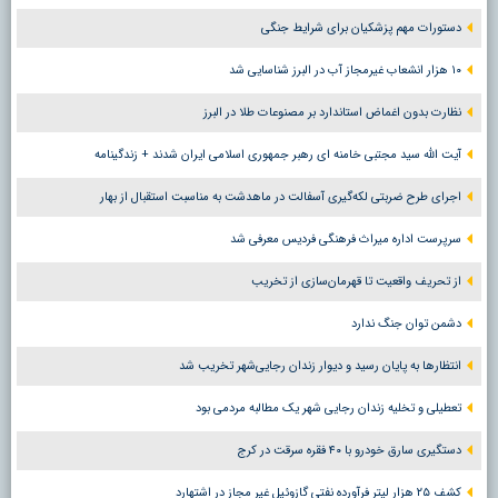
دستورات مهم پزشکیان برای شرایط جنگی
۱۰ هزار انشعاب غیرمجاز آب در البرز شناسایی شد
نظارت بدون اغماض استاندارد بر مصنوعات طلا در البرز
آیت الله سید مجتبی خامنه ای رهبر جمهوری اسلامی ایران شدند + زندگینامه
اجرای طرح ضربتی لکه‌گیری آسفالت در ماهدشت به مناسبت استقبال از بهار
سرپرست اداره میراث فرهنگی فردیس معرفی شد
از تحریف واقعیت تا قهرمان‌سازی از تخریب
دشمن توان جنگ ندارد
انتظارها به پایان رسید و دیوار زندان رجایی‌شهر تخریب شد
تعطیلی و تخلیه زندان رجایی شهر یک مطالبه مردمی بود
دستگیری سارق خودرو با ۴۰ فقره سرقت در کرج
کشف ۲۵ هزار لیتر فرآورده نفتی گازوئیل غیر مجاز در اشتهارد