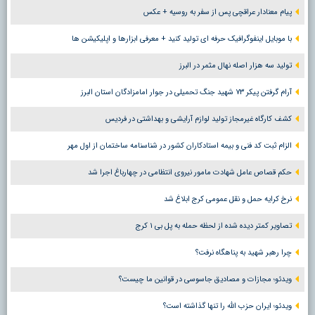
پیام معنادار عراقچی پس از سفر به روسیه + عکس
با موبایل اینفوگرافیک حرفه ای تولید کنید + معرفی ابزارها و اپلیکیشن ها
تولید سه هزار اصله نهال مثمر در البرز
آرام گرفتن پیکر ۷۳ شهید جنگ تحمیلی در جوار امامزادگان استان البرز
کشف کارگاه غیرمجاز تولید لوازم آرایشی و بهداشتی در فردیس
الزام ثبت کد فنی و بیمه استادکاران کشور در شناسنامه ساختمان از اول مهر
حکم قصاص عامل شهادت مامور نیروی انتظامی در چهارباغ اجرا شد
نرخ کرایه حمل و نقل عمومی کرج ابلاغ شد
تصاویر کمتر دیده شده از لحظه حمله به پل بی ۱ کرج
چرا رهبر شهید به پناهگاه نرفت؟
ویدئو؛ مجازات و مصادیق جاسوسی در قوانین ما چیست؟
ویدئو؛ ایران حزب الله را تنها گذاشته است؟