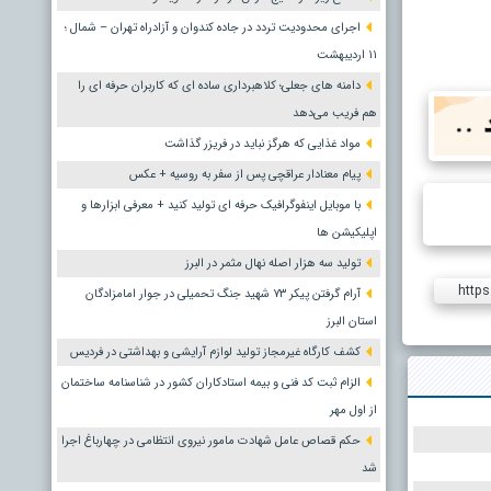
اجرای محدودیت تردد در جاده کندوان و آزادراه تهران – شمال ؛
١١ اردیبهشت
دامنه های جعلی؛ کلاهبرداری ساده ای که کاربران حرفه ای را
هم فریب می‌دهد
مواد غذایی که هرگز نباید در فریزر گذاشت
پیام معنادار عراقچی پس از سفر به روسیه + عکس
با موبایل اینفوگرافیک حرفه ای تولید کنید + معرفی ابزارها و
اپلیکیشن ها
تولید سه هزار اصله نهال مثمر در البرز
https
آرام گرفتن پیکر ۷۳ شهید جنگ تحمیلی در جوار امامزادگان
استان البرز
کشف کارگاه غیرمجاز تولید لوازم آرایشی و بهداشتی در فردیس
الزام ثبت کد فنی و بیمه استادکاران کشور در شناسنامه ساختمان
از اول مهر
حکم قصاص عامل شهادت مامور نیروی انتظامی در چهارباغ اجرا
شد