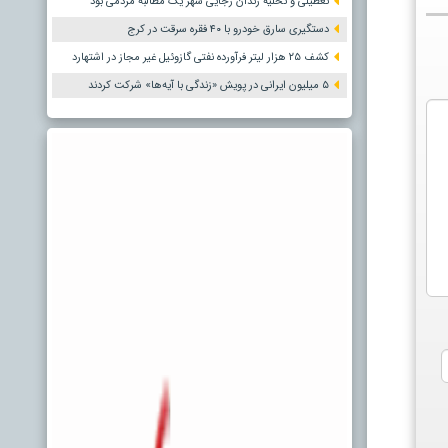
تعطیلی و تخلیه زندان رجایی شهر یک مطالبه مردمی بود
دستگیری سارق خودرو با ۴۰ فقره سرقت در کرج
کشف ۲۵ هزار لیتر فرآورده نفتی گازوئیل غیر مجاز در اشتهارد
۵ میلیون ایرانی در پویش «زندگی با آیه‌ها» شرکت کردند