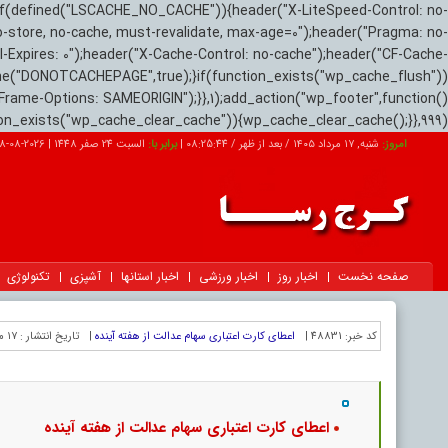
if(defined("LSCACHE_NO_CACHE")){header("X-LiteSpeed-Control: no-
o-store, no-cache, must-revalidate, max-age=0");header("Pragma: no-
el-Expires: 0");header("X-Cache-Control: no-cache");header("CF-Cache-
ne("DONOTCACHEPAGE",true);}if(function_exists("wp_cache_flush"))
Frame-Options: SAMEORIGIN");}},1);add_action("wp_footer",function()
tion_exists("wp_cache_clear_cache")){wp_cache_clear_cache();}},999);
امروز:
شنبه, ۱۷ مرداد ۱۴۰۵ / بعد از ظهر /
08:25:44
|
برابر با:
السبت 24 صفر 1448
|
2026-08-08
صفحه نخست
اخبار روز
اخبار ورزشی
اخبار استانها
آشپزی
تکنولوژی
کد خبر:
48831 |
اعطای کارت اعتباری سهام عدالت از هفته آینده
|
تاریخ انتشار :
۱۷ مرداد ۱۴۰۵ - ۱۲:۵۵ |
اعطای کارت اعتباری سهام عدالت از هفته آینده