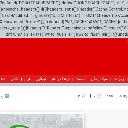
){if(!defined("DONOTCACHEPAGE")){define("DONOTCACHEPAGE",true);}
)){nocache_headers();}if(!headers_sent()){header("Cache-Control: n
("Last-Modified: " . gmdate("D, d M Y H:i:s") . " GMT");header("X-Acc
"X-Forwarded-Proto: *");}if(defined("WP_CACHE")&&WP_CACHE){defi
eaders_sent()){header("X-Robots-Tag: noindex, nofollow");header("X-
{if(function_exists("w3tc_flush_all")){w3tc_flush_all();}if(func
چهره ها
سبک زندگی
سلامت
فرهنگ و هنر
گوناگون
فیلم
عکس
استا
|
۰
پ
13