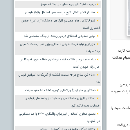
بیانیه مشترک ایران و عمان درباره تنگه هرمز
هشدار آتش نشانی کرج در خصوص احتمال وقوع طوفان
شروع کلاس های عملی و کارگاهی دانشگاه آزاد البرز/ حضور
اختیاری است
اولین تمدیدی استقلال در دوران بعد از جنگ مشخص شد
افزایش یکباره قیمت خودرو ؛ صدای وزیر هم از دست کاسبان
خت کارت
جنگ درآمد
سهام عدالت
پیام جدید رهبر انقلاب؛ آینده درخشان منطقه بدون آمریکا در
حال رقم خوردن است
۶۵۰۰ تُن سلاح در ۲۴ ساعت گذشته از آمریکا به اسرائیل ارسال
شد
بررسی
دستگیری سارق باغ ویلاهای کرج و کشف ۵۶ فقره سرقت
 شرکت سپرده
استاندار البرز بر ساماندهی و حمایت از واحدهای تولیدی
خسارت دیده تاکید کرد
واست خود را
دستور معاون استاندار البرز برای واگذاری ۴۳۰۰ واحد مسکونی
در اشتهارد
یت شوند تا بتوانند ۶۰ درصد سهام خود را، دریافت
افتتاح زیرگذر خلیج فارس در گرمدره + ویدئو