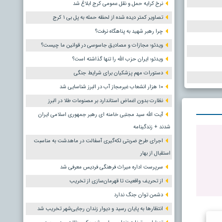
نرخ کرایه حمل و نقل عمومی کرج ابلاغ شد
تصاویر کمتر دیده شده از لحظه حمله به پل بی ۱ کرج
چرا رهبر شهید به پناهگاه نرفت؟
ویدئو؛ مجازات و مصادیق جاسوسی در قوانین ما چیست؟
ویدئو؛ ایران حزب الله را تنها گذاشته است؟
دستورات مهم پزشکیان برای شرایط جنگی
۱۰ هزار انشعاب غیرمجاز آب در البرز شناسایی شد
نظارت بدون اغماض استاندارد بر مصنوعات طلا در البرز
آیت الله سید مجتبی خامنه ای رهبر جمهوری اسلامی ایران
شدند + زندگینامه
اجرای طرح ضربتی لکه‌گیری آسفالت در ماهدشت به مناسبت
استقبال از بهار
سرپرست اداره میراث فرهنگی فردیس معرفی شد
از تحریف واقعیت تا قهرمان‌سازی از تخریب
دشمن توان جنگ ندارد
انتظارها به پایان رسید و دیوار زندان رجایی‌شهر تخریب شد